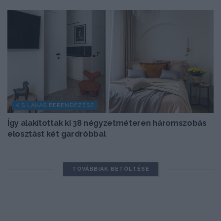
KIS LAKÁS BERENDEZÉSE
Így alakítottak ki 38 négyzetméteren háromszobás
elosztást két gardróbbal
TOVÁBBIAK BETÖLTÉSE