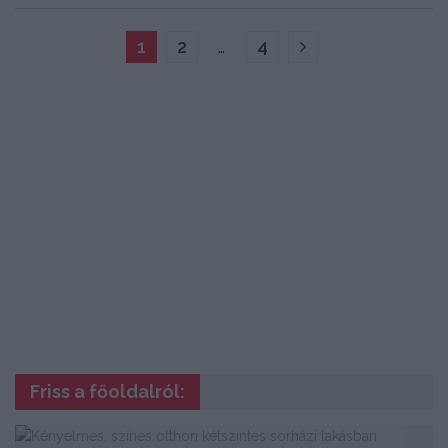
1
2
…
4
Friss a főoldalról: