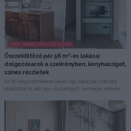
HÍREK, TREND, STÍLUS ÉS DESIGN
Összeköltöző pár 56 m²-es lakása:
dolgozósarok a szekrényben, konyhasziget,
színes részletek
Az 56 négyzetméteres lakást egy fiatal pár számára
alakították ki, akik egy visszafogott, semleges enteriőr...