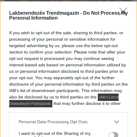
Lakberendezés Trendmagazin -
Do Not Process My
Personal Information
If you wish to opt-out of the sale, sharing to third parties, or
processing of your personal or sensitive information for
Elképesztő ütemben válik egyre népszerűbbé a
targeted advertising by us, please use the below opt-out
fenntarthatóság és az újrahasznosítás. Ez igazán
section to confirm your selection. Please note that after your
örömteli, hiszen a régi...
opt-out request is processed you may continue seeing
interest-based ads based on personal information utilized by
DETAILS
ELOLVASOM
us or personal information disclosed to third parties prior to
your opt-out. You may separately opt-out of the further
disclosure of your personal information by third parties on the
PRAKTIKUS LAKBERENDEZÉSI ÖTLETEK, TIPPEK, TANÁCSOK
IAB’s list of downstream participants. This information may
Új konyhabútor színek 2022-re –
also be disclosed by us to third parties on the
IAB’s List of
trendek, ötletek
that may further disclose it to other
Downstream Participants
third parties.
Please note that this website/app uses one or more Google
Personal Data Processing Opt Outs
services and may gather and store information including but
not limited to your visit or usage behaviour. You may click to
I want to opt-out of the Sharing of my