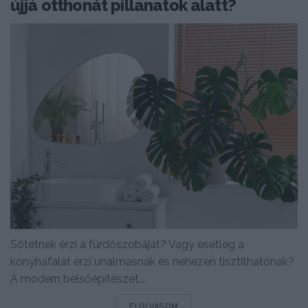
újjá otthonát pillanatok alatt?
Sötétnek érzi a fürdőszobáját? Vagy esetleg a
konyhafalat érzi unalmasnak és nehezen tisztíthatónak?
A modern belsőépítészet...
DETAILS
ELOLVASOM