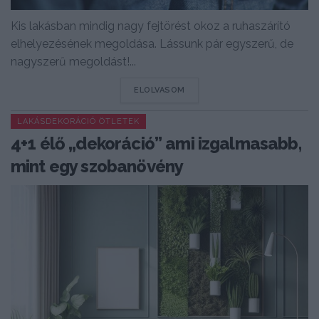
Kis lakásban mindig nagy fejtörést okoz a ruhaszárító
elhelyezésének megoldása. Lássunk pár egyszerű, de
nagyszerű megoldást!...
DETAILS
ELOLVASOM
LAKÁSDEKORÁCIÓ ÖTLETEK
4+1 élő „dekoráció” ami izgalmasabb,
mint egy szobanövény