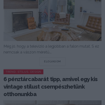
Még jó, hogy a televízió a legjobban a falon mutat. S ez
nemcsak a vászon méretű...
DETAILS
ELOLVASOM
TREND, STÍLUS, DESIGN
6 pénztárcabarát tipp, amivel egy kis
vintage stílust csempészhetünk
otthonunkba