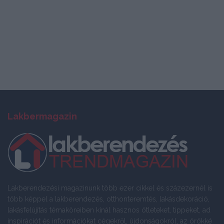
Lakbermagazin
Lakberendezési magazinunk több ezer cikkel és százezernél is
több képpel a lakberendezés, otthonteremtés, lakásdekoráció,
lakásfelújítás témaköreiben kínál hasznos ötleteket, tippeket, ad
inspirációt és információkat cégekről, újdonságokról, az örökké