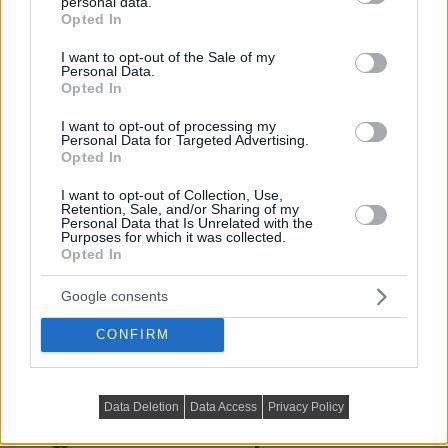
personal data.
grant or deny consent to Google and its third-party tags to
Opted In
use your data for below specified purposes in below Google
consent section.
I want to opt-out of the Sale of my
Personal Data.
Opted In
I want to opt-out of processing my
Personal Data for Targeted Advertising.
Opted In
I want to opt-out of Collection, Use,
Retention, Sale, and/or Sharing of my
Personal Data that Is Unrelated with the
Összegyűjtöttünk 6 konyhabútor szín ötletet, melyek
Purposes for which it was collected.
Opted In
különösen aktuálisak a 2022-es évben. A színek
kulcsfontosságúak a lakberendezésben,...
Google consents
DETAILS
ELOLVASOM
CONFIRM
VILÁGÍTÁS, LÁMPA, VILÁGÍTÁSTECHNIKA
Íme a 12 legnépszerűbb egyedi
Data Deletion
Data Access
Privacy Policy
megjelenésű csillár a piacon