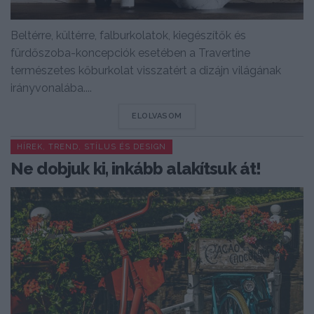
Beltérre, kültérre, falburkolatok, kiegészítők és
fürdőszoba-koncepciók esetében a Travertine
természetes kőburkolat visszatért a dizájn világának
irányvonalába....
DETAILS
ELOLVASOM
HÍREK, TREND, STÍLUS ÉS DESIGN
Ne dobjuk ki, inkább alakítsuk át!