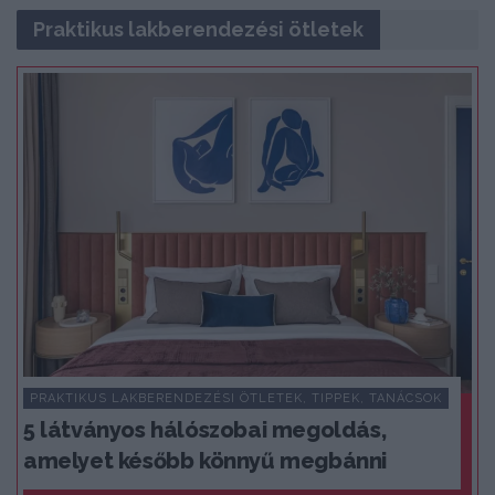
Praktikus lakberendezési ötletek
PRAKTIKUS LAKBERENDEZÉSI ÖTLETEK, TIPPEK, TANÁCSOK
5 látványos hálószobai megoldás,
amelyet később könnyű megbánni