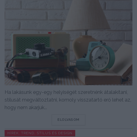
Ha lakásunk egy-egy helyiségét szeretnénk átalakítani,
stílusát megváltoztatni, komoly visszatartó erő lehet az,
hogy nem akarjuk...
DETAILS
ELOLVASOM
HÍREK, TREND, STÍLUS ÉS DESIGN