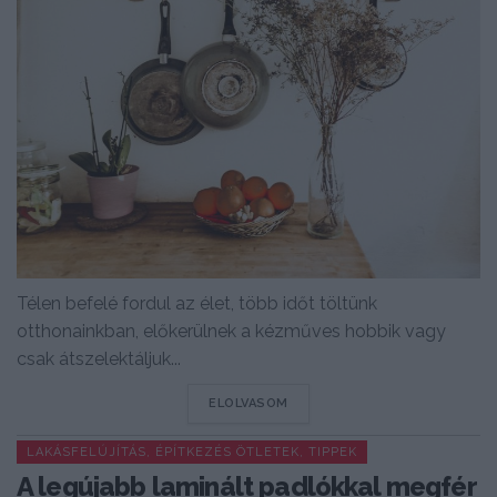
Télen befelé fordul az élet, több időt töltünk
otthonainkban, előkerülnek a kézműves hobbik vagy
csak átszelektáljuk...
DETAILS
ELOLVASOM
LAKÁSFELÚJÍTÁS, ÉPÍTKEZÉS ÖTLETEK, TIPPEK
A legújabb laminált padlókkal megfér