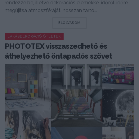
rendezze be, illetve dekorációs elemekkel időről-időre
megújítsa atmoszféráját, hosszan tartó...
DETAILS
ELOLVASOM
LAKÁSDEKORÁCIÓ ÖTLETEK
PHOTOTEX visszaszedhető és
áthelyezhető öntapadós szövet