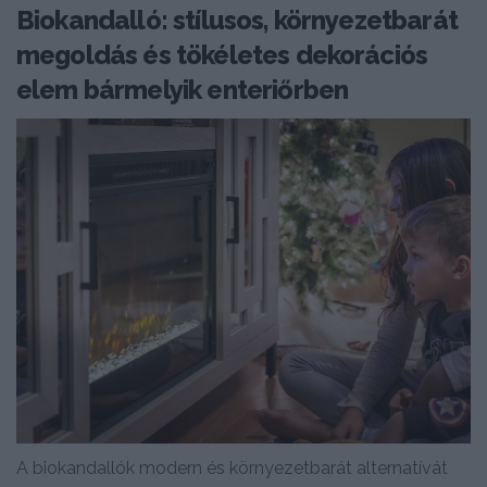
Biokandalló: stílusos, környezetbarát
megoldás és tökéletes dekorációs
elem bármelyik enteriőrben
A biokandallók modern és környezetbarát alternatívát