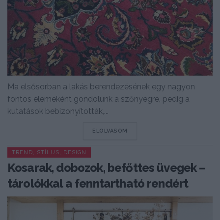
Ma elsősorban a lakás berendezésének egy nagyon
fontos elemeként gondolunk a szőnyegre, pedig a
kutatások bebizonyították,...
DETAILS
ELOLVASOM
TREND, STÍLUS, DESIGN
Kosarak, dobozok, befőttes üvegek –
tárolókkal a fenntartható rendért