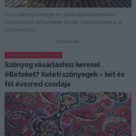
Az északi régió hidege és rövid nappalai inspirálta
stílusirányzat évtizedeken átívelő népszerűsége a 21.
század egyik...
DETAILS
ELOLVASOM
LAKÁSDEKORÁCIÓ ÖTLETEK
Szőnyeg vásárláshoz keresel
ötleteket? Keleti szőnyegek – két és
fél évezred csodája