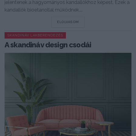
jelentenek a hagyományos kandallókhoz képest. Ezek a
kandallók bioetanollal működnek,...
DETAILS
ELOLVASOM
SKANDINÁV LAKBERENDEZÉS
A skandináv design csodái