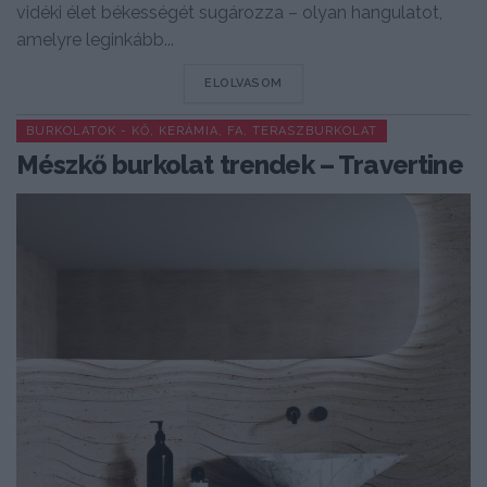
vidéki élet békességét sugározza – olyan hangulatot,
amelyre leginkább...
DETAILS
ELOLVASOM
BURKOLATOK - KŐ, KERÁMIA, FA, TERASZBURKOLAT
Mészkő burkolat trendek – Travertine