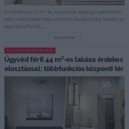
A mindössze 27 m²-es, hosszúkás alaprajzú garzonban
nem a helyiségek hagyományos leválasztása, hanem az
egymásra fűzött...
DETAILS
ELOLVASOM
KIS LAKÁS BERENDEZÉSE
Ügyvéd férfi 44 m²-es lakása érdekes
elosztással: többfunkciós központi tér