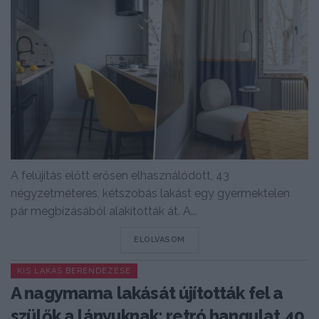
A felújítás előtt erősen elhasználódott, 43
négyzetméteres, kétszobás lakást egy gyermektelen
pár megbízásából alakították át. A...
DETAILS
ELOLVASOM
KIS LAKÁS BERENDEZÉSE
A nagymama lakását újították fel a
szülők a lányuknak: retró hangulat 40