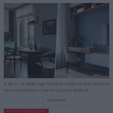
A 48 m²-es lakást egy házaspár megbízásából rendezte
be a belsőépítész. A pár mozgalmas életet él,...
DETAILS
ELOLVASOM
KIS LAKÁS BERENDEZÉSE