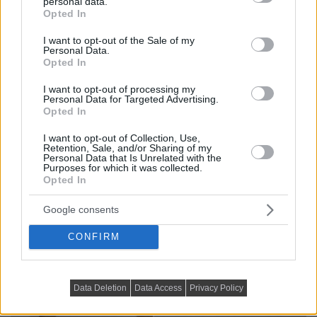
personal data.
DETAILS
ELOLVASOM
grant or deny consent to Google and its third-party tags to
Opted In
use your data for below specified purposes in below Google
KIS LAKÁS BERENDEZÉSE
consent section.
I want to opt-out of the Sale of my
Personal Data.
27 m²-en teljes értékű, szép otthon:
Opted In
gardrób, konyhasziget, nappali és
I want to opt-out of processing my
háló egyetlen térben
Personal Data for Targeted Advertising.
Opted In
I want to opt-out of Collection, Use,
Retention, Sale, and/or Sharing of my
Personal Data that Is Unrelated with the
Purposes for which it was collected.
Opted In
Google consents
CONFIRM
Data Deletion
Data Access
Privacy Policy