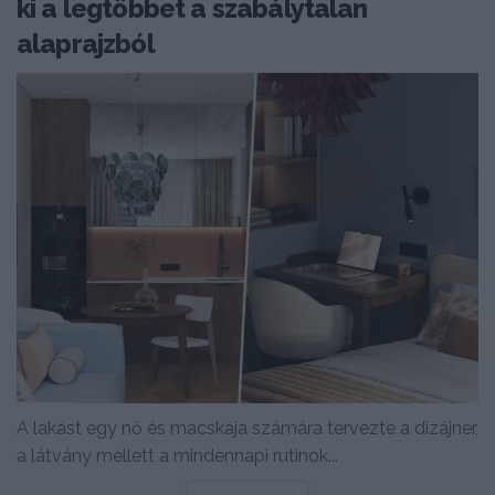
ki a legtöbbet a szabálytalan
alaprajzból
A lakást egy nő és macskája számára tervezte a dizájner,
a látvány mellett a mindennapi rutinok...