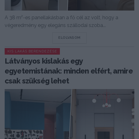
A 38 m²-es panellakásban a fő cél az volt, hogy a
végeredmény egy elegáns szállodai szoba...
DETAILS
ELOLVASOM
KIS LAKÁS BERENDEZÉSE
Látványos kislakás egy
egyetemistának: minden elfért, amire
csak szükség lehet