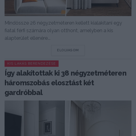
Mindössze 26 négyzetméteren kellett kialakítani egy
fiatal férfi számára olyan otthont, amelyben a kis
alapterület ellenére...
DETAILS
ELOLVASOM
KIS LAKÁS BERENDEZÉSE
Így alakítottak ki 38 négyzetméteren
háromszobás elosztást két
gardróbbal