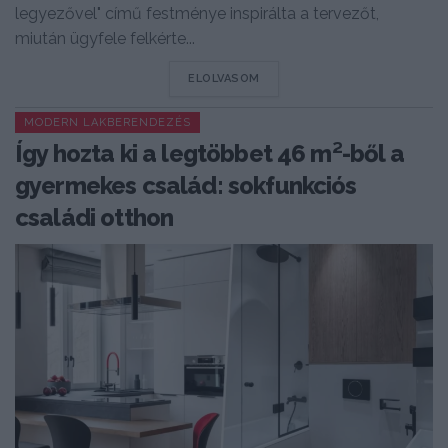
legyezővel" című festménye inspirálta a tervezőt,
miután ügyfele felkérte...
DETAILS
ELOLVASOM
MODERN LAKBERENDEZÉS
Így hozta ki a legtöbbet 46 m²-ből a
gyermekes család: sokfunkciós
családi otthon