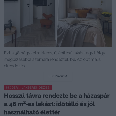
Ezt a 38 négyzetméteres, új építésű lakást egy hölgy
megbízásából számára rendezték be. Az optimális
elrendezés...
DETAILS
ELOLVASOM
MODERN LAKBERENDEZÉS
Hosszú távra rendezte be a házaspár
a 48 m²-es lakást: időtálló és jól
használható élettér