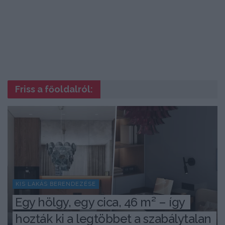
Friss a főoldalról:
KIS LAKÁS BERENDEZÉSE
Egy hölgy, egy cica, 46 m² – így 
hozták ki a legtöbbet a szabálytalan 