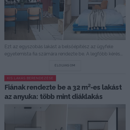
Ezt az egyszobás lakást a belsőépítész az ügyfele
egyetemista fia számára rendezte be. A legfőbb kérés...
DETAILS
ELOLVASOM
KIS LAKÁS BERENDEZÉSE
Fiának rendezte be a 32 m²-es lakást
az anyuka: több mint diáklakás