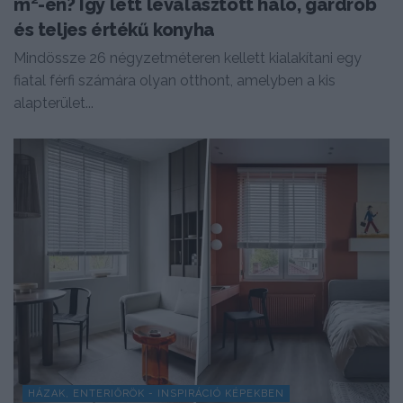
m²-en? Így lett leválasztott háló, gardrób
és teljes értékű konyha
Mindössze 26 négyzetméteren kellett kialakítani egy
fiatal férfi számára olyan otthont, amelyben a kis
alapterület...
HÁZAK, ENTERIŐRÖK - INSPIRÁCIÓ KÉPEKBEN