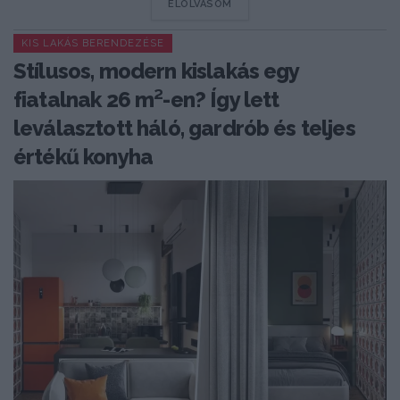
DETAILS
ELOLVASOM
KIS LAKÁS BERENDEZÉSE
Stílusos, modern kislakás egy
fiatalnak 26 m²-en? Így lett
leválasztott háló, gardrób és teljes
értékű konyha