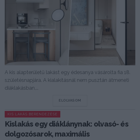
A kis alapterületű lakást egy édesanya vásárolta fia 18.
születésnapjára. A kialakításnál nem pusztán átmeneti
diáklakásban,...
DETAILS
ELOLVASOM
KIS LAKÁS BERENDEZÉSE
Kislakás egy diáklánynak: olvasó- és
dolgozósarok, maximális