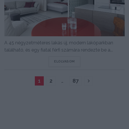
A 45 négyzetméteres lakás új, modern lakóparkban
található, és egy fiatal férfi számára rendezte be a...
DETAILS
ELOLVASOM
1
2
…
87