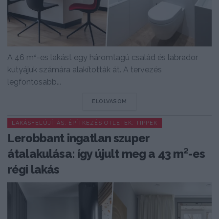
A 46 m²-es lakást egy háromtagú család és labrador
kutyájuk számára alakították át. A tervezés
legfontosabb...
DETAILS
ELOLVASOM
LAKÁSFELÚJÍTÁS, ÉPÍTKEZÉS ÖTLETEK, TIPPEK
Lerobbant ingatlan szuper
átalakulása: így újult meg a 43 m²-es
régi lakás