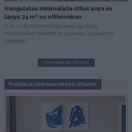
Hangulatos minimalista stílus anya és
lánya 74 m²-es otthonában
A 74 m²-es, háromszobás lakást egy hölgy
megbízásából rendezte be a tervező, a tulajdonos
tizenéves...
TOVÁBBIAK BETÖLTÉSE
Praktikus lakberendezési ötletek