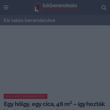
Kis lakás berendezése
KIS LAKÁS BERENDEZÉSE
Egy hölgy, egy cica, 46 m² – így hozták