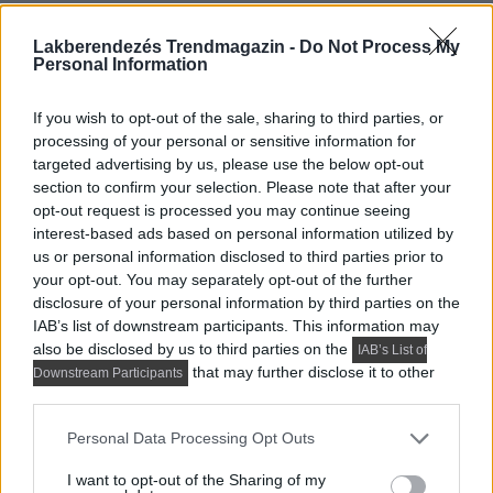
helykihasználás
Lakberendezés Trendmagazin -
Do Not Process My
Personal Information
If you wish to opt-out of the sale, sharing to third parties, or
processing of your personal or sensitive information for
targeted advertising by us, please use the below opt-out
section to confirm your selection. Please note that after your
opt-out request is processed you may continue seeing
interest-based ads based on personal information utilized by
us or personal information disclosed to third parties prior to
your opt-out. You may separately opt-out of the further
disclosure of your personal information by third parties on the
IAB’s list of downstream participants. This information may
also be disclosed by us to third parties on the
IAB’s List of
that may further disclose it to other
Downstream Participants
third parties.
A 30 négyzetméteres lakást egy egyetemista lány
igényeihez alakították. A tervezés középpontjában nem
Please note that this website/app uses one or more Google
Personal Data Processing Opt Outs
csupán az alapterület...
services and may gather and store information including but
not limited to your visit or usage behaviour. You may click to
I want to opt-out of the Sharing of my