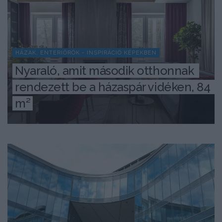
HÁZAK, ENTERIŐRÖK - INSPIRÁCIÓ KÉPEKBEN
Nyaraló, amit második otthonnak 
rendezett be a házaspár vidéken, 84 
m²