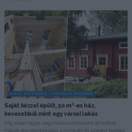
HÁZAK, ENTERIŐRÖK - INSPIRÁCIÓ KÉPEKBEN
Saját kézzel épült, 50 m²-es ház,
kevesebből mint egy városi lakás
Míg sokan tágas, nagy házba költözésről álmodnak,
mások épp ellenkezőleg, a kompakt és szerény léptékű