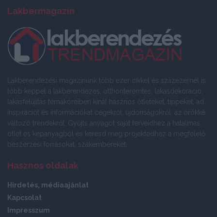
Lakbermagazin
Lakberendezési magazinunk több ezer cikkel és százezernél is
több képpel a lakberendezés, otthonteremtés, lakásdekoráció,
lakásfelújítás témaköreiben kínál hasznos ötleteket, tippeket, ad
inspirációt és információkat cégekről, újdonságokról, az örökké
változó trendekről. Gyűjts anyagot saját terveidhez a hatalmas
ötlet és képanyagból és keresd meg projektedhez a megfelelő
beszerzési forrásokat, szakembereket.
Hasznos oldalak
Hirdetés, médiaajánlat
Kapcsolat
Impresszum