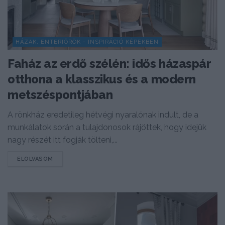
HÁZAK, ENTERIŐRÖK - INSPIRÁCIÓ KÉPEKBEN
Faház az erdő szélén: idős házaspár
otthona a klasszikus és a modern
metszéspontjában
A rönkház eredetileg hétvégi nyaralónak indult, de a
munkálatok során a tulajdonosok rájöttek, hogy idejük
nagy részét itt fogják tölteni,...
DETAILS
ELOLVASOM