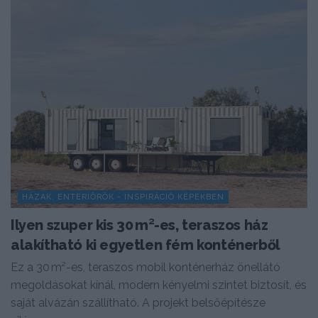
HÁZAK, ENTERIŐRÖK - INSPIRÁCIÓ KÉPEKBEN
Ilyen szuper kis 30 m²-es, teraszos ház
alakítható ki egyetlen fém konténerből
Ez a 30 m²-es, teraszos mobil konténerház önellátó
megoldásokat kínál, modern kényelmi szintet biztosít, és
saját alvázán szállítható. A projekt belsőépítésze