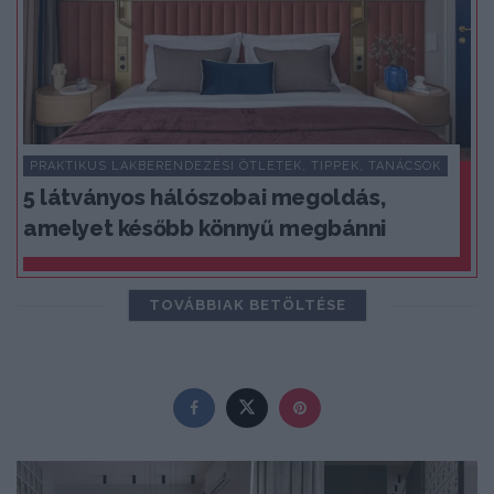
PRAKTIKUS LAKBERENDEZÉSI ÖTLETEK, TIPPEK, TANÁCSOK
5 látványos hálószobai megoldás,
amelyet később könnyű megbánni
TOVÁBBIAK BETÖLTÉSE