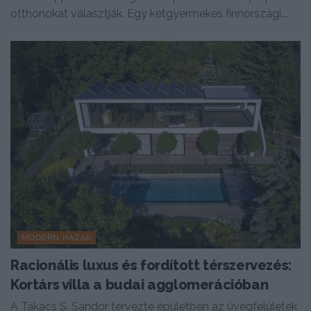
otthonokat választják. Egy kétgyermekes finnországi...
MODERN HÁZAK
Racionális luxus és fordított térszervezés:
Kortárs villa a budai agglomerációban
A Takács S. Sándor tervezte épületben az üvegfelületek