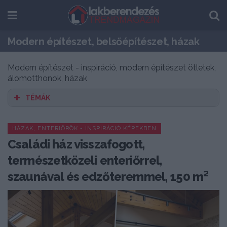
Modern építészet, belsőépítészet, házak
Modern építészet - inspiráció, modern építészet ötletek,
álomotthonok, házak
TÉMÁK
HÁZAK, ENTERIŐRÖK - INSPIRÁCIÓ KÉPEKBEN
Családi ház visszafogott,
természetközeli enteriőrrel,
szaunával és edzőteremmel, 150 m²