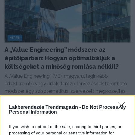
HÍREK
A „Value Engineering” módszere az
építőiparban: Hogyan optimalizáljuk a
költségeket a minőség romlása nélkül?
A „Value Engineering” (VE), magyarul leginkább
értékteremtő vagy értékelemző tervezésnek fordítható
módszer egy szisztematikus, szervezett megközelítés,
amelynek elsődleges célja a...
Lakberendezés Trendmagazin -
Do Not Process My
Personal Information
If you wish to opt-out of the sale, sharing to third parties, or
processing of your personal or sensitive information for