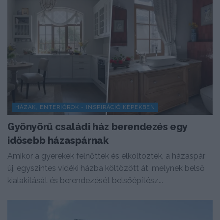
HÁZAK, ENTERIŐRÖK - INSPIRÁCIÓ KÉPEKBEN
Gyönyörű családi ház berendezés egy
idősebb házaspárnak
Amikor a gyerekek felnőttek és elköltöztek, a házaspár
új, egyszintes vidéki házba költözött át, melynek belső
kialakítását és berendezését belsőépítész...