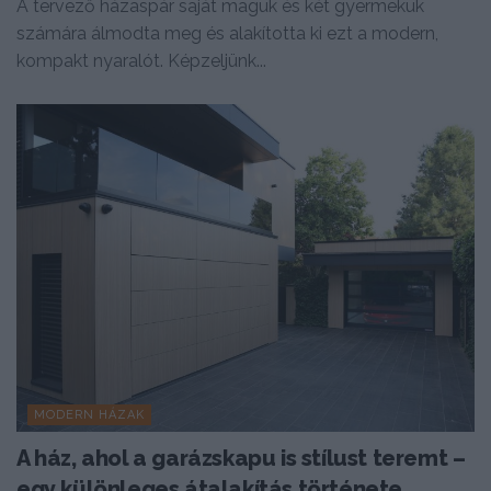
A tervező házaspár saját maguk és két gyermekük
számára álmodta meg és alakította ki ezt a modern,
kompakt nyaralót. Képzeljünk...
MODERN HÁZAK
A ház, ahol a garázskapu is stílust teremt –
egy különleges átalakítás története