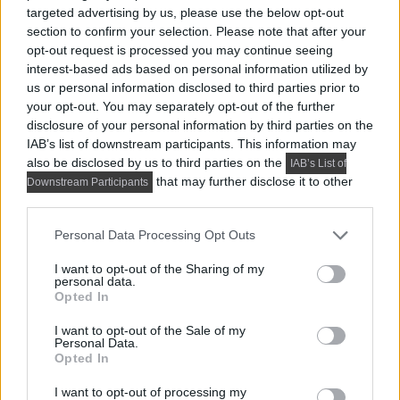
targeted advertising by us, please use the below opt-out
section to confirm your selection. Please note that after your
opt-out request is processed you may continue seeing
interest-based ads based on personal information utilized by
us or personal information disclosed to third parties prior to
your opt-out. You may separately opt-out of the further
disclosure of your personal information by third parties on the
IAB’s list of downstream participants. This information may
also be disclosed by us to third parties on the
IAB’s List of
that may further disclose it to other
HÁZAK, ENTERIŐRÖK - INSPIRÁCIÓ KÉPEKBEN
Downstream Participants
third parties.
Stílusos mini házat rendezett be a férfi
Please note that this website/app uses one or more Google
Personal Data Processing Opt Outs
egyetlen tengeri konténerből, 27 m²
services and may gather and store information including but
Az egyetlen fém konténerből készült, 27 m² alapterületű
not limited to your visit or usage behaviour. You may click to
I want to opt-out of the Sharing of my
personal data.
grant or deny consent to Google and its third-party tags to
ház tervezésekor kulcsfontosságú célkitűzés volt egy
Opted In
use your data for below specified purposes in below Google
stílusos és elegáns enteriőr létrehozása, amelyben...
consent section.
I want to opt-out of the Sale of my
Personal Data.
Opted In
I want to opt-out of processing my