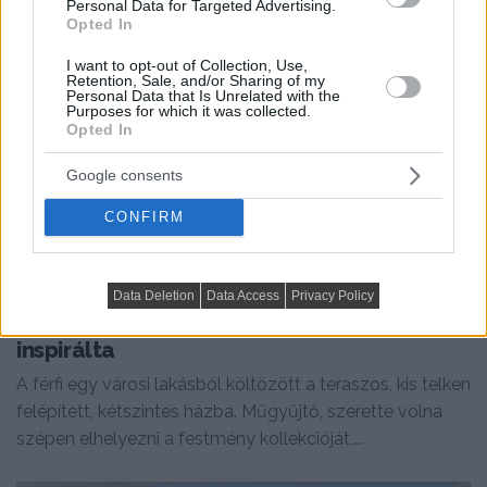
Personal Data for Targeted Advertising.
Opted In
I want to opt-out of Collection, Use,
Retention, Sale, and/or Sharing of my
Personal Data that Is Unrelated with the
Purposes for which it was collected.
Opted In
Google consents
CONFIRM
HÁZAK, ENTERIŐRÖK - INSPIRÁCIÓ KÉPEKBEN
Műgyűjtő férfi modern háza, melynek
Data Deletion
Data Access
Privacy Policy
berendezését az amerikai pop‑art
inspirálta
A férfi egy városi lakásból költözött a teraszos, kis telken
felépített, kétszintes házba. Műgyűjtő, szerette volna
szépen elhelyezni a festmény kollekcióját,...