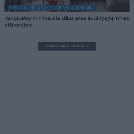
HÁZAK, ENTERIŐRÖK - INSPIRÁCIÓ KÉPEKBEN
Hangulatos minimalista stílus anya és lánya 74 m²-es
otthonában
TOVÁBBIAK BETÖLTÉSE