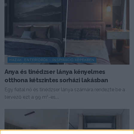
HÁZAK, ENTERIŐRÖK - INSPIRÁCIÓ KÉPEKBEN
Anya és tinédzser lánya kényelmes
otthona kétszintes sorházi lakásban
Egy fiatal nő és tinédzser lánya számára rendezte be a
tervező ezt a 99 m²-es,...