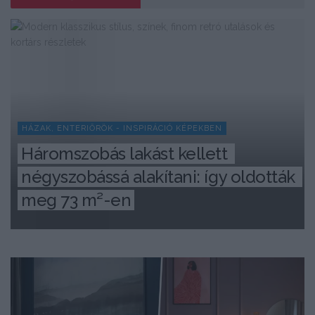
HÁZAK, ENTERIŐRÖK - INSPIRÁCIÓ KÉPEKBEN
Háromszobás lakást kellett 
négyszobássá alakítani: így oldották 
meg 73 m²-en