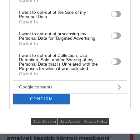
Opted In
use your data for below specified purposes in below Google
consent section.
I want to opt-out of the Sale of my
Praktikus lakberendezési ötletek
Personal Data.
Opted In
I want to opt-out of processing my
Personal Data for Targeted Advertising.
Opted In
I want to opt-out of Collection, Use,
Retention, Sale, and/or Sharing of my
Personal Data that Is Unrelated with the
Purposes for which it was collected.
Opted In
Google consents
CONFIRM
PRAKTIKUS LAKBERENDEZÉSI ÖTLETEK, TIPPEK, TANÁCSOK
Data Deletion
Data Access
Privacy Policy
5 látványos hálószobai megoldás,
amelyet később könnyű megbánni