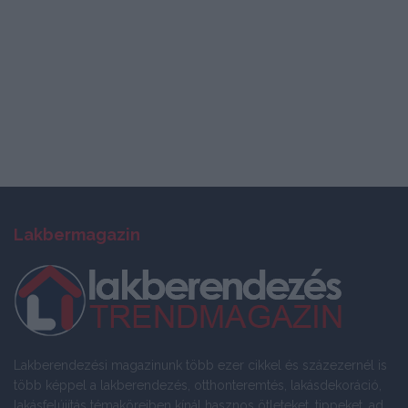
Lakbermagazin
Lakberendezési magazinunk több ezer cikkel és százezernél is
több képpel a lakberendezés, otthonteremtés, lakásdekoráció,
lakásfelújítás témaköreiben kínál hasznos ötleteket, tippeket, ad