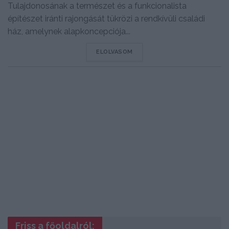
Tulajdonosának a természet és a funkcionalista
építészet iránti rajongását tükrözi a rendkívüli családi
ház, amelynek alapkoncepciója...
DETAILS
ELOLVASOM
Friss a főoldalról: