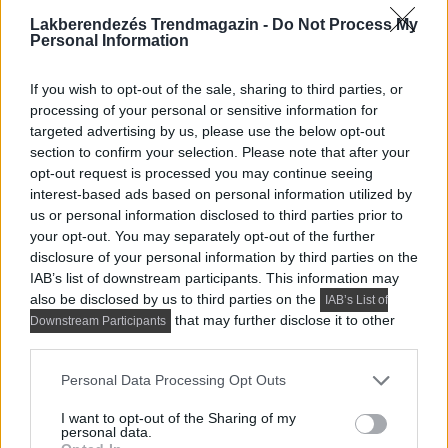
Lakberendezés Trendmagazin -
Do Not Process My
Personal Information
If you wish to opt-out of the sale, sharing to third parties, or
processing of your personal or sensitive information for
targeted advertising by us, please use the below opt-out
section to confirm your selection. Please note that after your
opt-out request is processed you may continue seeing
interest-based ads based on personal information utilized by
HÍREK, TREND, STÍLUS ÉS DESIGN
us or personal information disclosed to third parties prior to
Összeköltöző pár 56 m²-es lakása:
your opt-out. You may separately opt-out of the further
disclosure of your personal information by third parties on the
dolgozósarok a szekrényben, konyhasziget,
IAB’s list of downstream participants. This information may
színes részletek
also be disclosed by us to third parties on the
IAB’s List of
that may further disclose it to other
Downstream Participants
Az 56 négyzetméteres lakást egy fiatal pár számára
third parties.
alakították ki, akik egy visszafogott, semleges enteriőr...
Please note that this website/app uses one or more Google
Personal Data Processing Opt Outs
services and may gather and store information including but
not limited to your visit or usage behaviour. You may click to
I want to opt-out of the Sharing of my
TOVÁBBIAK BETÖLTÉSE
personal data.
grant or deny consent to Google and its third-party tags to