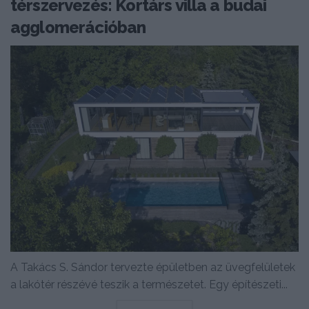
térszervezés: Kortárs villa a budai
agglomerációban
A Takács S. Sándor tervezte épületben az üvegfelületek
a lakótér részévé teszik a természetet. Egy építészeti...