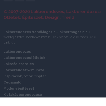
© 2007-2026 Lakberendezés, Lakberendezési
Ötletek, Építészet, Design, Trend
Lakberendezés trendMagazin - lakbermagazin.hu
webfejlesztés, honlapkészítés: i-link webstúdió © 2007-2026 I-
Link Kft
Lakberendezés
Lakberendezési ötletek
Lakásfelszerelés
Lakberendezők munkái
Inspirációk, fotók, tipptár
Cégajánló
Modern építészet
Kis lakás berendezése
Okos otthon