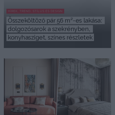
HÍREK, TREND, STÍLUS ÉS DESIGN
Összeköltöző pár 56 m²-es lakása: 
dolgozósarok a szekrényben, 
konyhasziget, színes részletek