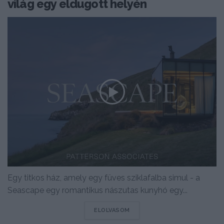
világ egy eldugott helyén
Egy titkos ház, amely egy füves sziklafalba simul - a
Seascape egy romantikus nászutas kunyhó egy...
DETAILS
ELOLVASOM