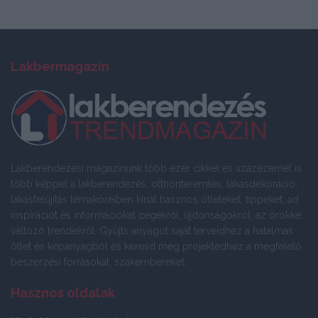
Lakbermagazin
Lakberendezési magazinunk több ezer cikkel és százezernél is
több képpel a lakberendezés, otthonteremtés, lakásdekoráció,
lakásfelújítás témaköreiben kínál hasznos ötleteket, tippeket, ad
inspirációt és információkat cégekről, újdonságokról, az örökké
változó trendekről. Gyűjts anyagot saját terveidhez a hatalmas
ötlet és képanyagból és keresd meg projektedhez a megfelelő
beszerzési forrásokat, szakembereket.
Hasznos oldalak