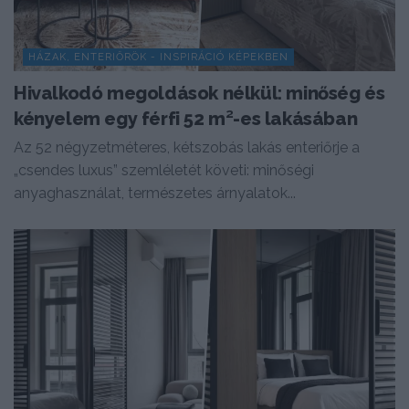
HÁZAK, ENTERIŐRÖK - INSPIRÁCIÓ KÉPEKBEN
Hivalkodó megoldások nélkül: minőség és
kényelem egy férfi 52 m²-es lakásában
Az 52 négyzetméteres, kétszobás lakás enteriőrje a
„csendes luxus” szemléletét követi: minőségi
anyaghasználat, természetes árnyalatok...