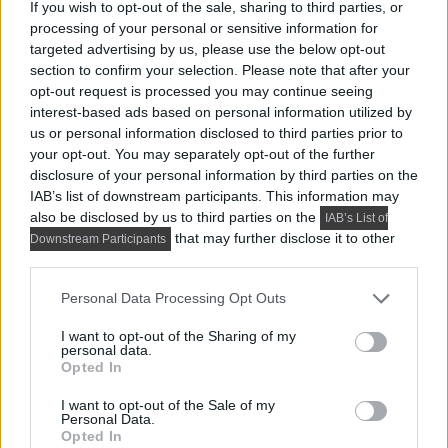
If you wish to opt-out of the sale, sharing to third parties, or
VIDEÓK, MÉDIATÁR
processing of your personal or sensitive information for
Elképesztően kicsi, mindössze 8m2-es
targeted advertising by us, please use the below opt-out
section to confirm your selection. Please note that after your
lakás Párizsban
opt-out request is processed you may continue seeing
interest-based ads based on personal information utilized by
us or personal information disclosed to third parties prior to
your opt-out. You may separately opt-out of the further
disclosure of your personal information by third parties on the
IAB’s list of downstream participants. This information may
also be disclosed by us to third parties on the
IAB’s List of
that may further disclose it to other
Downstream Participants
third parties.
Please note that this website/app uses one or more Google
Personal Data Processing Opt Outs
services and may gather and store information including but
not limited to your visit or usage behaviour. You may click to
I want to opt-out of the Sharing of my
personal data.
grant or deny consent to Google and its third-party tags to
Opted In
use your data for below specified purposes in below Google
consent section.
I want to opt-out of the Sale of my
Personal Data.
A cselédszobából kialakított, mini, 8 négyzetméteres
Opted In