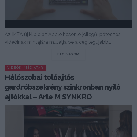
Az IKEA új klipje az Apple hasonló jellegű, pátoszos
videóinak mintájára mutatja be a cég legújabb...
DETAILS
ELOLVASOM
VIDEÓK, MÉDIATÁR
Hálószobai tolóajtós
gardróbszekrény szinkronban nyíló
ajtókkal – Arte M SYNKRO