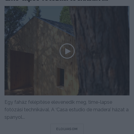
Egy faház felépítése elevenedik meg, time-lapse
fotózási technikával. A ‘Casa estudio de madera’ házat a
spanyol...
DETAILS
ELOLVASOM