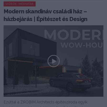
VIDEÓK, MÉDIATÁR
Modern skandináv családi ház –
házbejárás | Építészet és Design
Ezúttal a ZROBIM Architects építésziroda egyik