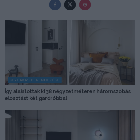
KIS LAKÁS BERENDEZÉSE
Így alakítottak ki 38 négyzetméteren háromszobás
elosztást két gardróbbal