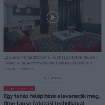
Ez a lakás fantasztikusan jó adottságokkal rendelkezik,
Pesten, a Bálna szomszédságában helyezkedik el a
hatodik emeleten,...
DETAILS
ELOLVASOM
VIDEÓK, MÉDIATÁR
Egy faház felépítése elevenedik meg,
time-lapse fotózási technikával