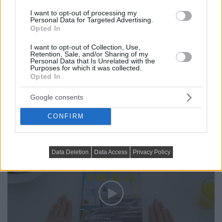
lakást a Kitoko Studio rendezte be, mindent ügyesen
I want to opt-out of processing my
elrejtve egy...
Personal Data for Targeted Advertising.
Opted In
DETAILS
ELOLVASOM
I want to opt-out of Collection, Use,
Retention, Sale, and/or Sharing of my
VIDEÓK, MÉDIATÁR
Personal Data that Is Unrelated with the
Purposes for which it was collected.
Az Ikea 2015-ös katalógusának, a
Opted In
bookbook-nak készült reklámfilmje –
Google consents
fricska az APPLE-nek
CONFIRM
Data Deletion
Data Access
Privacy Policy