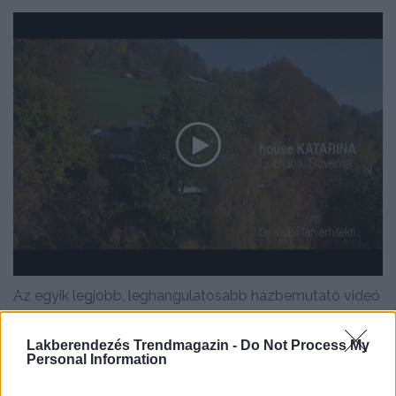
Az egyik legjobb, leghangulatosabb házbemutató videó
amit valaha láttunk... House Katarina, Ljubljana - Slovenia
by multiPlan...
Lakberendezés Trendmagazin -
Do Not Process My
Personal Information
DETAILS
ELOLVASOM