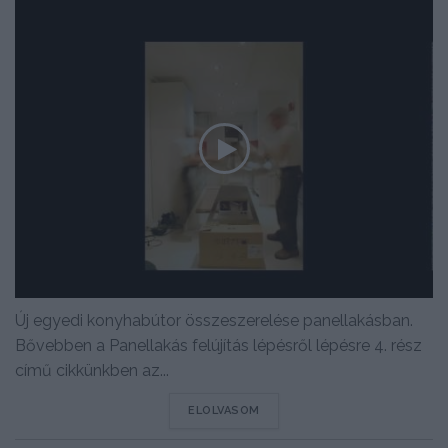
Új egyedi konyhabútor összeszerelése panellakásban.
Bővebben a Panellakás felújítás lépésről lépésre 4. rész
című cikkünkben az...
DETAILS
ELOLVASOM