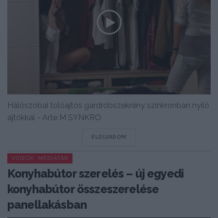
Hálószobai tolóajtós gardróbszekrény szinkronban nyíló
ajtókkal - Arte M SYNKRO
DETAILS
ELOLVASOM
VIDEÓK, MÉDIATÁR
Konyhabútor szerelés – új egyedi
konyhabútor összeszerelése
panellakásban