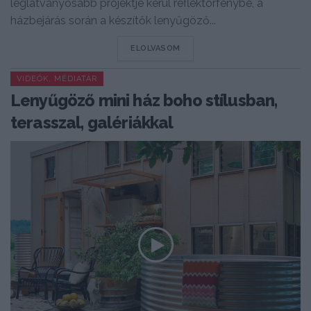
leglátványosabb projektje kerül reflektorfénybe, a
házbejárás során a készítők lenyűgöző...
DETAILS
ELOLVASOM
VIDEÓK, MÉDIATÁR
Lenyűgöző mini ház boho stílusban,
terasszal, galériákkal