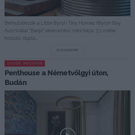
Bemutatkozik a Little Byron Tiny Homes (Byron Bay
Ausztrália) "Banjo" elnevezésű mini háza. 7,2 méter
hosszú, dupla...
DETAILS
ELOLVASOM
VIDEÓK, MÉDIATÁR
Penthouse a Németvölgyi úton,
Budán