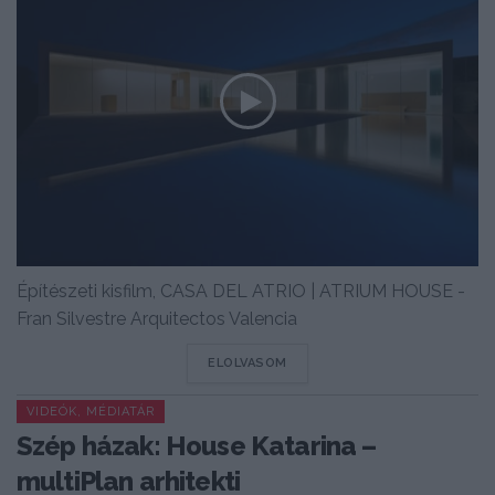
Építészeti kisfilm, CASA DEL ATRIO | ATRIUM HOUSE -
Fran Silvestre Arquitectos Valencia
DETAILS
ELOLVASOM
VIDEÓK, MÉDIATÁR
Szép házak: House Katarina –
multiPlan arhitekti