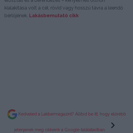
elosztás és a berendezés – kényelmes otthon
kialakítása volt a cél, rövid vagy hosszú távra a leendő
bérlőjének.
Lakásbemutató cikk
Kedveled a Lakbermagazint? Állítsd be itt, hogy előrébb
jelenjenek meg cikkeink a Google-találataidban.