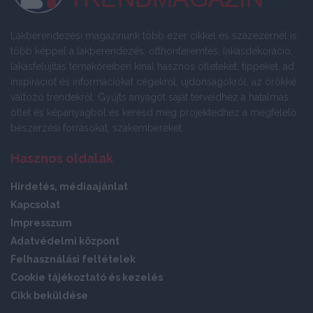
Lakberendezési magazinunk több ezer cikkel és százezernél is
több képpel a lakberendezés, otthonteremtés, lakásdekoráció,
lakásfelújítás témaköreiben kínál hasznos ötleteket, tippeket, ad
inspirációt és információkat cégekről, újdonságokról, az örökké
változó trendekről. Gyűjts anyagot saját terveidhez a hatalmas
ötlet és képanyagból és keresd meg projektedhez a megfelelő
beszerzési forrásokat, szakembereket.
Hasznos oldalak
Hirdetés, médiaajánlat
Kapcsolat
Impresszum
Adatvédelmi központ
Felhasználási feltételek
Cookie tájékoztató és kezelés
Cikk beküldése