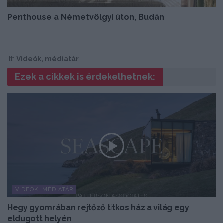
Penthouse a Németvölgyi úton, Budán
Itt:
Videók, médiatár
Ezek a cikkek is érdekelhetnek:
VIDEÓK, MÉDIATÁR
Hegy gyomrában rejtőző titkos ház a világ egy
eldugott helyén