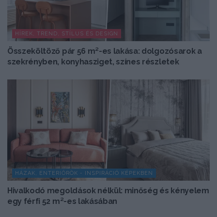
HÍREK, TREND, STÍLUS ÉS DESIGN
Összeköltöző pár 56 m²-es lakása: dolgozósarok a
szekrényben, konyhasziget, színes részletek
HÁZAK, ENTERIŐRÖK - INSPIRÁCIÓ KÉPEKBEN
Hivalkodó megoldások nélkül: minőség és kényelem
egy férfi 52 m²-es lakásában