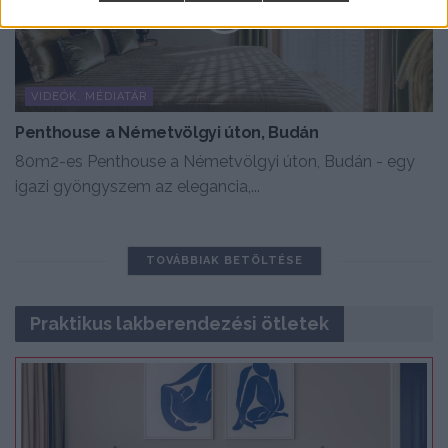
VIDEÓK, MÉDIATÁR
Penthouse a Németvölgyi úton, Budán
80m2-es Penthouse a Németvölgyi úton, Budán - egy
igazi gyöngyszem az elegancia,...
TOVÁBBIAK BETÖLTÉSE
Praktikus lakberendezési ötletek