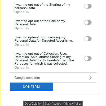
not limited to your visit or usage behaviour. You may click to
I want to opt-out of the Sharing of my
personal data.
grant or deny consent to Google and its third-party tags to
Opted In
use your data for below specified purposes in below Google
consent section.
I want to opt-out of the Sale of my
Personal Data.
Opted In
I want to opt-out of processing my
Personal Data for Targeted Advertising.
Opted In
VIDEÓK, MÉDIATÁR
I want to opt-out of Collection, Use,
Lenyűgöző mini ház boho stílusban, terasszal,
Retention, Sale, and/or Sharing of my
Personal Data that Is Unrelated with the
galériákkal
Purposes for which it was collected.
Opted In
Bemutatkozik a Little Byron Tiny Homes (Byron Bay
Ausztrália) "Banjo" elnevezésű mini...
Google consents
CONFIRM
Data Deletion
Data Access
Privacy Policy