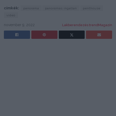
címkék:
panoráma
panorámás ingatlan
penthouse
videó
november 9, 2022
Lakberendezés trendMagazin