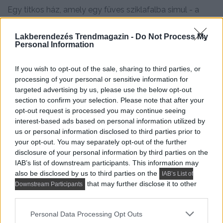
Egy titkos ház, amely egy füves sziklafalba simul - a
Seascape egy...
Lakberendezés Trendmagazin -
Do Not Process My
Personal Information
If you wish to opt-out of the sale, sharing to third parties, or
processing of your personal or sensitive information for
targeted advertising by us, please use the below opt-out
section to confirm your selection. Please note that after your
opt-out request is processed you may continue seeing
interest-based ads based on personal information utilized by
us or personal information disclosed to third parties prior to
VIDEÓK, MÉDIATÁR
your opt-out. You may separately opt-out of the further
disclosure of your personal information by third parties on the
Modern skandináv családi ház – házbejárás |
IAB’s list of downstream participants. This information may
Építészet és Design
also be disclosed by us to third parties on the
IAB’s List of
Ezúttal a ZROBIM Architects építésziroda egyik
that may further disclose it to other
Downstream Participants
leglátványosabb projektje kerül reflektorfénybe, a
third parties.
házbejárás...
Please note that this website/app uses one or more Google
Personal Data Processing Opt Outs
services and may gather and store information including but