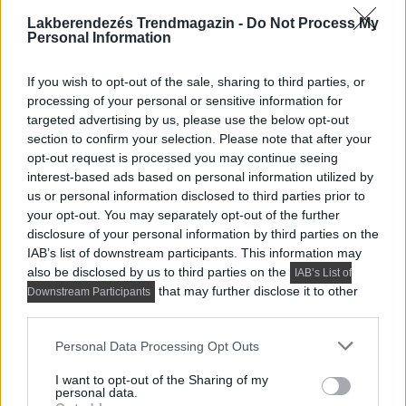
A 86 négyzetméteres családi ház enteriőrjét egy
Lakberendezés Trendmagazin -
Do Not Process My
házaspár számára alakította ki a...
Personal Information
If you wish to opt-out of the sale, sharing to third parties, or
processing of your personal or sensitive information for
targeted advertising by us, please use the below opt-out
section to confirm your selection. Please note that after your
opt-out request is processed you may continue seeing
interest-based ads based on personal information utilized by
us or personal information disclosed to third parties prior to
your opt-out. You may separately opt-out of the further
disclosure of your personal information by third parties on the
IAB’s list of downstream participants. This information may
also be disclosed by us to third parties on the
IAB’s List of
that may further disclose it to other
Downstream Participants
third parties.
HÁZAK, ENTERIŐRÖK - INSPIRÁCIÓ KÉPEKBEN
Please note that this website/app uses one or more Google
Personal Data Processing Opt Outs
Élettel teli és otthonos lakás, amelyben a
services and may gather and store information including but
régi, örökölt bútorok is helyet kaptak, 56
not limited to your visit or usage behaviour. You may click to
I want to opt-out of the Sharing of my
personal data.
grant or deny consent to Google and its third-party tags to
m²