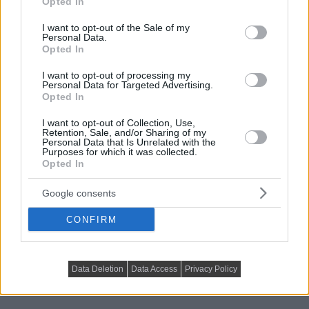
Opted In
use your data for below specified purposes in below Google
Kékesszürke alapszín, természetes fa- és kőfelületek,
consent section.
I want to opt-out of the Sale of my
élénk színfoltok, valamint az 1970-es évekből...
Personal Data.
Opted In
I want to opt-out of processing my
Personal Data for Targeted Advertising.
Opted In
I want to opt-out of Collection, Use,
Retention, Sale, and/or Sharing of my
Personal Data that Is Unrelated with the
Purposes for which it was collected.
Opted In
HÁZAK, ENTERIŐRÖK - INSPIRÁCIÓ KÉPEKBEN
Google consents
A lakberendező saját édesanyjának 
CONFIRM
alkotott szép, praktikus berendezést 
53 m²-en
Data Deletion
Data Access
Privacy Policy