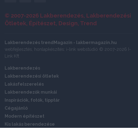
© 2007-2026 Lakberendezés, Lakberendezési
Ötletek, Építészet, Design, Trend
Lakberendezés trendMagazin - lakbermagazin.hu
webfejlesztés, honlapkészítés: i-link webstúdió © 2007-2026 I-
Link Kft
Lakberendezés
Lakberendezési ötletek
Lakásfelszerelés
Lakberendezők munkái
Inspirációk, fotók, tipptár
Cégajánló
Modern építészet
Kis lakás berendezése
Okos otthon