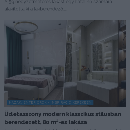
A 59 négyzetméteres lakást egy fiatal nő számára
alakította ki a lakberendező....
HÁZAK, ENTERIŐRÖK - INSPIRÁCIÓ KÉPEKBEN
Üzletasszony modern klasszikus stílusban
berendezett, 80 m²-es lakása