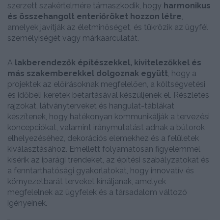
szerzett szakértelmére támaszkodik, hogy
harmonikus
és összehangolt enteriőröket hozzon létre
,
amelyek javítják az életminőséget, és tükrözik az ügyfél
személyiségét vagy márkaarculatát.
A
lakberendezők építészekkel, kivitelezőkkel és
más szakemberekkel dolgoznak együtt
, hogy a
projektek az előírásoknak megfelelően, a költségvetési
és időbeli keretek betartásával készüljenek el. Részletes
rajzokat, látványterveket és hangulat-táblákat
készítenek, hogy hatékonyan kommunikálják a tervezési
koncepciókat, valamint iránymutatást adnak a bútorok
elhelyezéséhez, dekorációs elemekhez és a felületek
kiválasztásához. Emellett folyamatosan figyelemmel
kísérik az iparági trendeket, az építési szabályzatokat és
a fenntarthatósági gyakorlatokat, hogy innovatív és
környezetbarát terveket kínáljanak, amelyek
megfelelnek az ügyfelek és a társadalom változó
igényeinek.