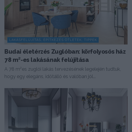
LAKÁSFELÚJÍTÁS, ÉPÍTKEZÉS ÖTLETEK, TIPPEK
Budai életérzés Zuglóban: körfolyosós ház
78 m²-es lakásának felújítása
A 78 m²es zuglói lakás tervezésének legelején tudtuk,
hogy egy elegáns, időtálló és valóban jól...