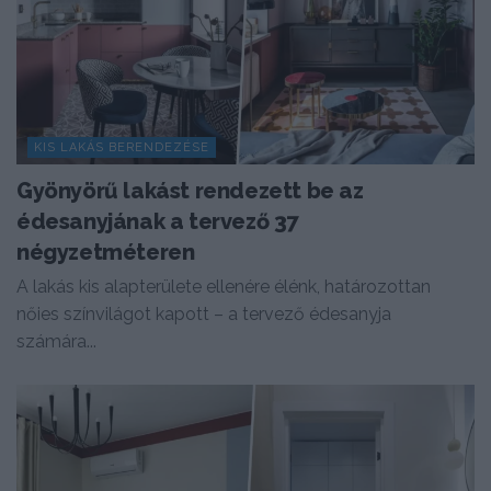
KIS LAKÁS BERENDEZÉSE
Gyönyörű lakást rendezett be az
édesanyjának a tervező 37
négyzetméteren
A lakás kis alapterülete ellenére élénk, határozottan
nőies színvilágot kapott – a tervező édesanyja
számára...