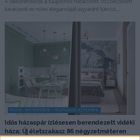
A lakberendezés a tulajdonos határozott, összeszedett
karakterét és nőies eleganciáját egyaránt tükrözi....
HÁZAK, ENTERIŐRÖK - INSPIRÁCIÓ KÉPEKBEN
Idős házaspár ízlésesen berendezett vidéki
háza: Új életszakasz 86 négyzetméteren