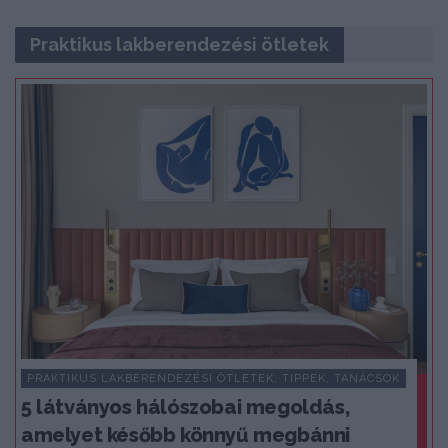
Praktikus lakberendezési ötletek
PRAKTIKUS LAKBERENDEZÉSI ÖTLETEK, TIPPEK, TANÁCSOK
5 látványos hálószobai megoldás,
amelyet később könnyű megbánni