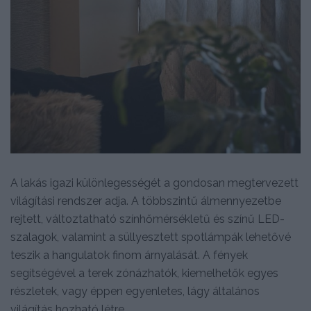
A lakás igazi különlegességét a gondosan megtervezett
világítási rendszer adja. A többszintű álmennyezetbe
rejtett, változtatható színhőmérsékletű és színű LED-
szalagok, valamint a süllyesztett spotlámpák lehetővé
teszik a hangulatok finom árnyalását. A fények
segítségével a terek zónázhatók, kiemelhetők egyes
részletek, vagy éppen egyenletes, lágy általános
világítás hozható létre.