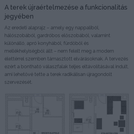
A terek újraértelmezése a funkcionalitás
jegyében
Az eredeti alaprajz – amely egy nappaliból,
hálószobából, gardróbos előszobából, valamint
különálló, apró konyhából, fürdőből és
mellékhelyiségből állt – nem felelt meg a modern
élettérrel szemben támasztott elvárásoknak. A tervezés
ezért a bontható válaszfalak teljes eltávolításával indult,
ami lehetővé tette a terek radikálisan újragondolt
szervezését.