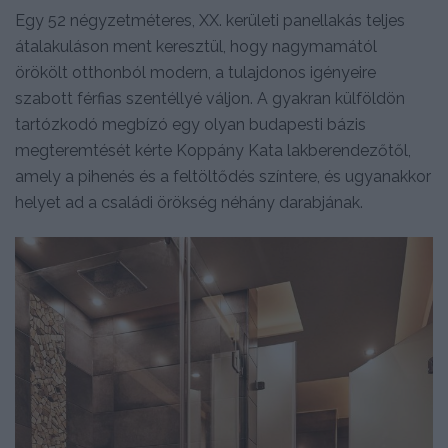
Egy 52 négyzetméteres, XX. kerületi panellakás teljes
átalakuláson ment keresztül, hogy nagymamától
örökölt otthonból modern, a tulajdonos igényeire
szabott férfias szentéllyé váljon. A gyakran külföldön
tartózkodó megbízó egy olyan budapesti bázis
megteremtését kérte Koppány Kata lakberendezőtől,
amely a pihenés és a feltöltődés színtere, és ugyanakkor
helyet ad a családi örökség néhány darabjának.