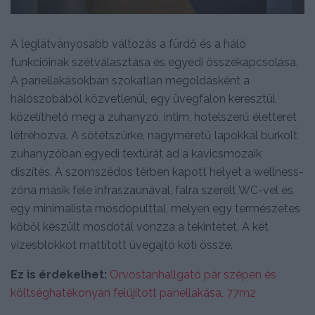
A leglátványosabb változás a fürdő és a háló
funkcióinak szétválasztása és egyedi összekapcsolása.
A panellakásokban szokatlan megoldásként a
hálószobából közvetlenül, egy üvegfalon keresztül
közelíthető meg a zuhanyzó, intim, hotelszerű életteret
létrehozva. A sötétszürke, nagyméretű lapokkal burkolt
zuhanyzóban egyedi textúrát ad a kavicsmozaik
díszítés. A szomszédos térben kapott helyet a wellness-
zóna másik fele infraszaunával, falra szerelt WC-vel és
egy minimalista mosdópulttal, melyen egy természetes
kőből készült mosdótál vonzza a tekintetet. A két
vizesblokkot mattított üvegajtó köti össze.
Ez is érdekelhet:
Orvostanhallgató pár szépen és
költséghatékonyan felújított panellakása, 77m2