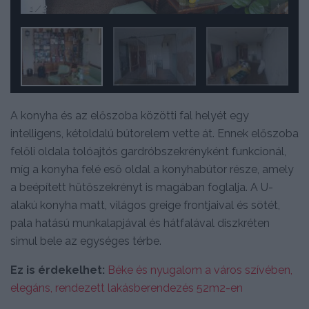
-
+
1
/ 3
A konyha és az előszoba közötti fal helyét egy
intelligens, kétoldalú bútorelem vette át. Ennek előszoba
felőli oldala tolóajtós gardróbszekrényként funkcionál,
míg a konyha felé eső oldal a konyhabútor része, amely
a beépített hűtőszekrényt is magában foglalja. A U-
alakú konyha matt, világos greige frontjaival és sötét,
pala hatású munkalapjával és hátfalával diszkréten
simul bele az egységes térbe.
Ez is érdekelhet:
Béke és nyugalom a város szívében,
elegáns, rendezett lakásberendezés 52m2-en