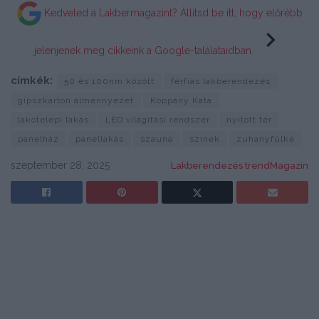
Kedveled a Lakbermagazint? Állítsd be itt, hogy előrébb
jelenjenek meg cikkeink a Google-találataidban.
címkék:
50 és 100nm között
férfias lakberendezés
gipszkarton álmennyezet
Koppány Kata
lakótelepi lakás
LED világítási rendszer
nyitott tér
panelház
panellakás
szauna
színek
zuhanyfülke
szeptember 28, 2025
Lakberendezés trendMagazin