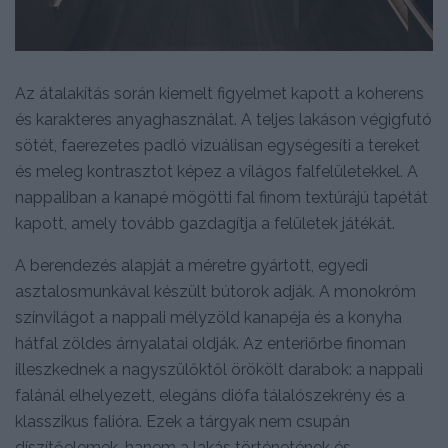
Az átalakítás során kiemelt figyelmet kapott a koherens
és karakteres anyaghasználat. A teljes lakáson végigfutó
sötét, faerezetes padló vizuálisan egységesíti a tereket
és meleg kontrasztot képez a világos falfelületekkel. A
nappaliban a kanapé mögötti fal finom textúrájú tapétát
kapott, amely tovább gazdagítja a felületek játékát.
A berendezés alapját a méretre gyártott, egyedi
asztalosmunkával készült bútorok adják. A monokróm
színvilágot a nappali mélyzöld kanapéja és a konyha
hátfal zöldes árnyalatai oldják. Az enteriőrbe finoman
illeszkednek a nagyszülőktől örökölt darabok: a nappali
falánál elhelyezett, elegáns diófa tálalószekrény és a
klasszikus falióra. Ezek a tárgyak nem csupán
díszítőelemek, hanem a lakás történetének és