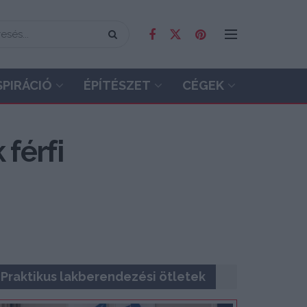
SPIRÁCIÓ
ÉPÍTÉSZET
CÉGEK
 férfi
Praktikus lakberendezési ötletek