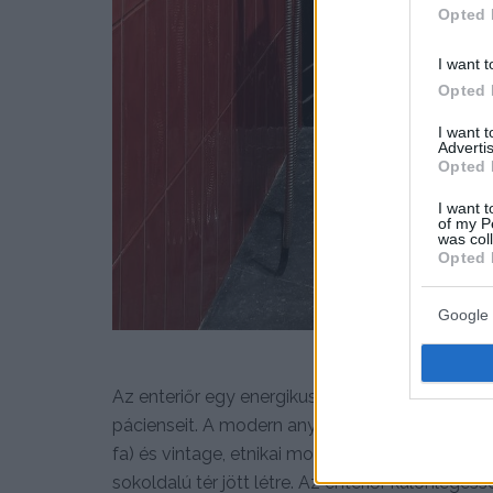
Opted 
I want t
Opted 
I want 
Advertis
Opted 
I want t
of my P
was col
Opted 
Google 
Az enteriőr egy energikus férfi számára készült
pácienseit. A modern anyagok (kőporcelán, be
fa) és vintage, etnikai motívumokkal gazdagít
sokoldalú tér jött létre. Az enteriőr különlege