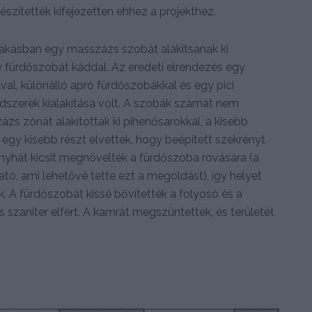
észítették kifejezetten ehhez a projekthez.
lakásban egy masszázs szobát alakítsanak ki
y fürdőszobát káddal. Az eredeti elrendezés egy
al, különálló apró fürdőszobákkal és egy pici
ndszerek kialakítása volt. A szobák számát nem
s zónát alakítottak ki pihenősarokkal, a kisebb
 egy kisebb részt elvettek, hogy beépített szekrényt
onyhát kicsit megnövelték a fürdőszoba rovására (a
ható, ami lehetővé tette ezt a megoldást), így helyet
. A fürdőszobát kissé bővítették a folyosó és a
zaniter elfért. A kamrát megszüntették, és területét