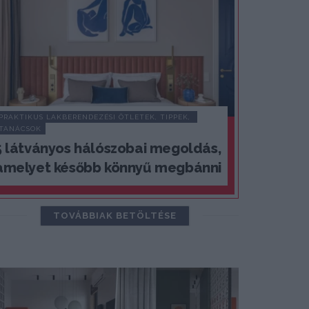
PRAKTIKUS LAKBERENDEZÉSI ÖTLETEK, TIPPEK, 
TANÁCSOK
5 látványos hálószobai megoldás,
amelyet később könnyű megbánni
TOVÁBBIAK BETÖLTÉSE