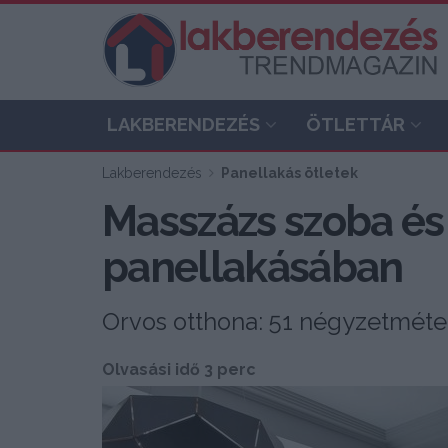
LAKBERENDEZÉS
ÖTLETTÁR
Lakberendezés
Panellakás ötletek
Masszázs szoba és s
panellakásában
Orvos otthona: 51 négyzetméte
Olvasási idő 3 perc