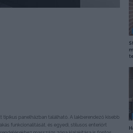
S
m
t
 tipikus panelházban található. A lakberendező kisebb
akás funkcionalitását, és egyedi, stílusos enteriőrt
H
ni rendelésekhez masszázs zóna kialakítása is fontos