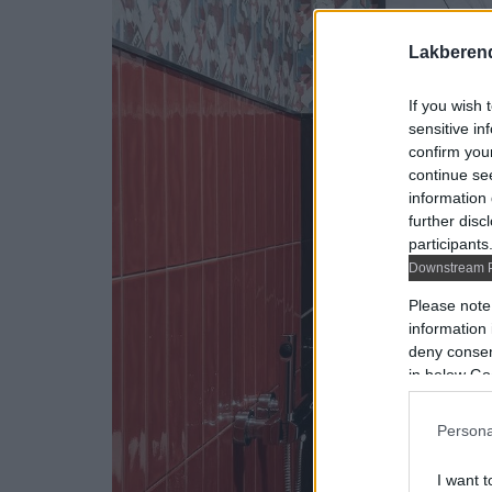
Lakberen
If you wish 
sensitive in
confirm you
continue se
information 
further disc
participants
Downstream P
Please note
information 
deny consent
in below Go
Persona
I want t