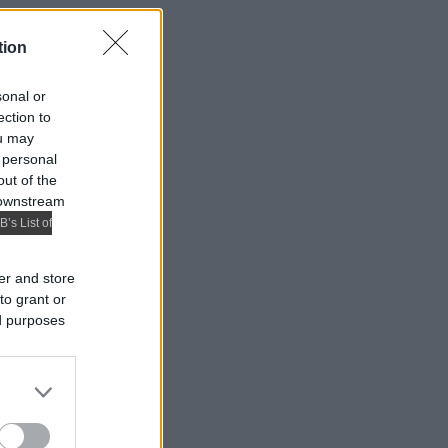
tion
sonal or
ection to
ou may
 personal
out of the
 downstream
B’s List of
er and store
to grant or
ed purposes