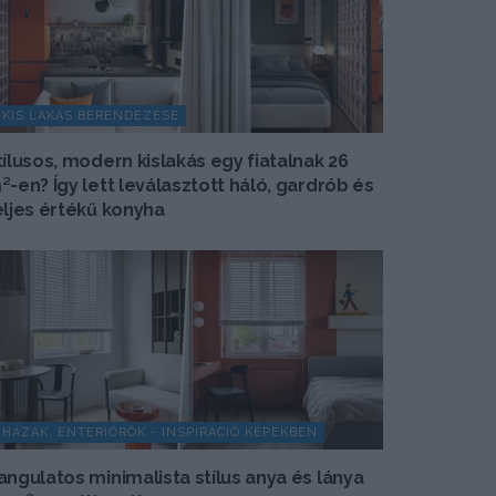
KIS LAKÁS BERENDEZÉSE
tílusos, modern kislakás egy fiatalnak 26
²-en? Így lett leválasztott háló, gardrób és
eljes értékű konyha
HÁZAK, ENTERIŐRÖK - INSPIRÁCIÓ KÉPEKBEN
angulatos minimalista stílus anya és lánya