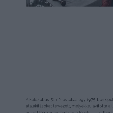
A kétszobás, 51m2-es lakás egy 1975-ben épült
átalakításokat tervezett, melyekkel javította a l
hozott létre orvos férfi ügyfelének – az ottho