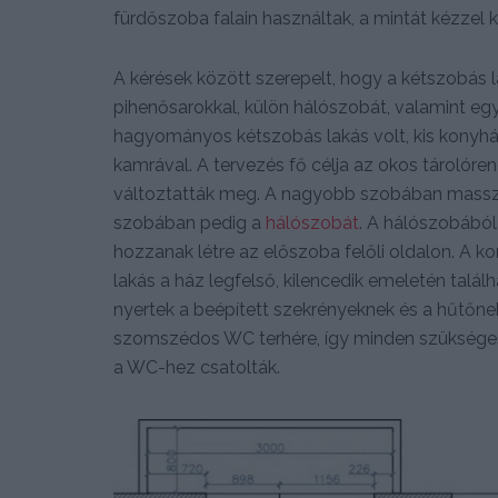
fürdőszoba falain használtak, a mintát kézzel k
A kérések között szerepelt, hogy a kétszobás 
pihenősarokkal, külön hálószobát, valamint eg
hagyományos kétszobás lakás volt, kis konyháv
kamrával. A tervezés fő célja az okos tárolóre
változtatták meg. A nagyobb szobában masszáz
szobában pedig a
hálószobát
. A hálószobából
hozzanak létre az előszoba felőli oldalon. A k
lakás a ház legfelső, kilencedik emeletén talál
nyertek a beépített szekrényeknek és a hűtőnek
szomszédos WC terhére, így minden szükséges s
a WC-hez csatolták.