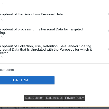
In
o opt-out of the Sale of my Personal Data.
In
to opt-out of processing my Personal Data for Targeted
ing.
In
o opt-out of Collection, Use, Retention, Sale, and/or Sharing
ersonal Data that Is Unrelated with the Purposes for which it
lected.
In
consents
CONFIRM
, aki orvosként dolgozik, és időnként otthon is fogadja
ton, fém), klasszikus elemek (természetes márvány és
Data Deletion
Data Access
Privacy Policy
ott 70-es évekbeli bútorok ötvözése révén egy
sségei az egyedi tapéták, melyeket a hálószoba és a