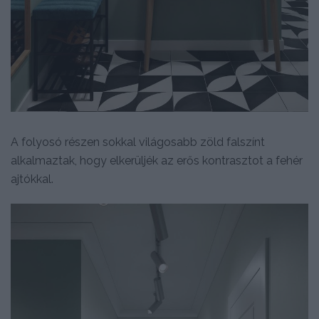
A folyosó részen sokkal világosabb zöld falszínt
alkalmaztak, hogy elkerüljék az erős kontrasztot a fehér
ajtókkal.