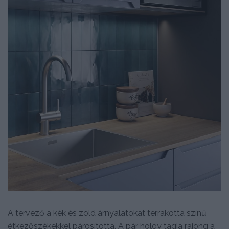
A tervező a kék és zöld árnyalatokat terrakotta színű
étkezőszékekkel párosította. A pár hölgy tagja rajong a