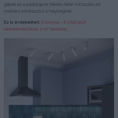
gépek és a padlólapok fekete-fehér mintázata ad
markáns kontrasztot a helyiségnek.
Ez is érdekelhet:
8 konyha – 8 ötlet profi
lakberendezőktől, 7 m² területen