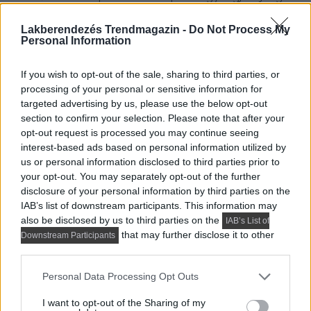
japán kultúráért – így nádszövet részletekkel készült
Lakberendezés Trendmagazin -
Do Not Process My
bútorokat és az asztal fölé egy tematikus posztert
Personal Information
választottak.
If you wish to opt-out of the sale, sharing to third parties, or
processing of your personal or sensitive information for
targeted advertising by us, please use the below opt-out
section to confirm your selection. Please note that after your
opt-out request is processed you may continue seeing
interest-based ads based on personal information utilized by
us or personal information disclosed to third parties prior to
your opt-out. You may separately opt-out of the further
disclosure of your personal information by third parties on the
IAB’s list of downstream participants. This information may
also be disclosed by us to third parties on the
IAB’s List of
that may further disclose it to other
Downstream Participants
third parties.
Please note that this website/app uses one or more Google
Personal Data Processing Opt Outs
services and may gather and store information including but
not limited to your visit or usage behaviour. You may click to
I want to opt-out of the Sharing of my