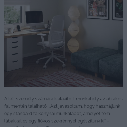
A két személy számára kialakított munkahely az ablakos
fal mentén található. „Azt javasoltam, hogy használjunk
egy standard fa konyhai munkalapot, amelyet fém
lábakkal és egy fiókos szekrénnyel egészítünk ki” –