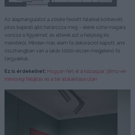
Az alaphangulatot a zöldre festett falakkal körbevett
piros bejárati ajtó határozza meg – élénk színe magára
vonzza a figyelmet, és eltereli azt a helyiség kis
méretéről. Minden más elem fa dekorációt kapott, ami
összhangban van a lakás többi részén megjelenő fa
tárgyakkal.
Ez is érdekelhet:
Hogyan fért el a házaspár 38m2-en
minőségi felújítás és a tér átalakítása után