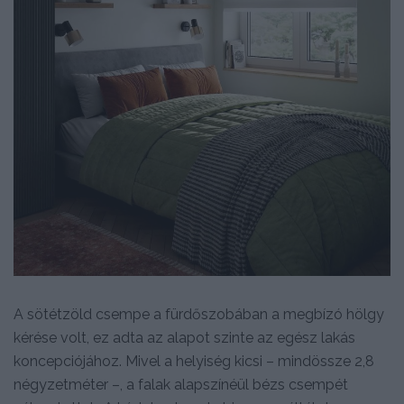
A sötétzöld csempe a fürdőszobában a megbízó hölgy
kérése volt, ez adta az alapot szinte az egész lakás
koncepciójához. Mivel a helyiség kicsi – mindössze 2,8
négyzetméter –, a falak alapszínéül bézs csempét