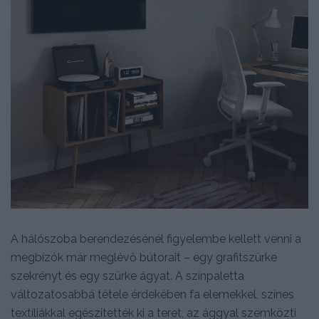
A hálószoba berendezésénél figyelembe kellett venni a
megbízók már meglévő bútorait – egy grafitszürke
szekrényt és egy szürke ágyat. A színpaletta
változatosabbá tétele érdekében fa elemekkel, színes
textíliákkal egészítették ki a teret, az ággyal szemközti