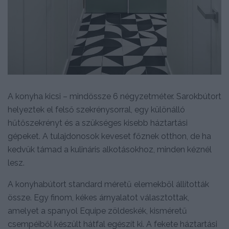
A konyha kicsi – mindössze 6 négyzetméter. Sarokbútort
helyeztek el felső szekrénysorral, egy különálló
hűtőszekrényt és a szükséges kisebb háztartási
gépeket. A tulajdonosok keveset főznek otthon, de ha
kedvük támad a kulináris alkotásokhoz, minden kéznél
lesz.
A konyhabútort standard méretű elemekből állították
össze. Egy finom, kékes árnyalatot választottak,
amelyet a spanyol Equipe zöldeskék, kisméretű
csempéiből készült hátfal egészít ki. A fekete háztartási