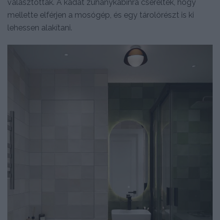
választottak. A kádat zuhanykabinra cserélték, hogy
mellette elférjen a mosógép, és egy tárolórészt is ki
lehessen alakítani.