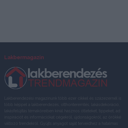
Lakbermagazin
Lakberendezési magazinunk több ezer cikkel és százezernél is
több képpel a lakberendezés, otthonteremtés, lakásdekoráció,
lakásfelújítás témaköreiben kínál hasznos ötleteket, tippeket, ad
inspirációt és információkat cégekről, újdonságokról, az örökké
változó trendekről. Gyűjts anyagot saját terveidhez a hatalmas