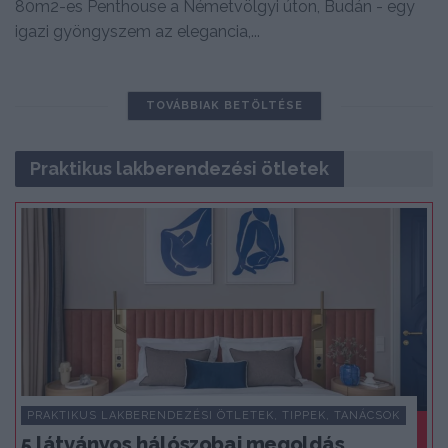
80m2-es Penthouse a Németvölgyi úton, Budán - egy
igazi gyöngyszem az elegancia,...
TOVÁBBIAK BETÖLTÉSE
Praktikus lakberendezési ötletek
PRAKTIKUS LAKBERENDEZÉSI ÖTLETEK, TIPPEK, TANÁCSOK
5 látványos hálószobai megoldás,