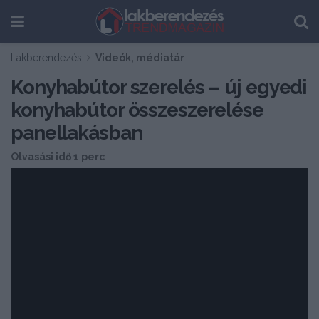
Lakberendezés
Videók, médiatár
Konyhabútor szerelés – új egyedi
konyhabútor összeszerelése
panellakásban
Olvasási idő 1 perc