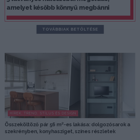
amelyet később könnyű megbánni
TOVÁBBIAK BETÖLTÉSE
HÍREK, TREND, STÍLUS ÉS DESIGN
Összeköltöző pár 56 m²-es lakása: dolgozósarok a
szekrényben, konyhasziget, színes részletek