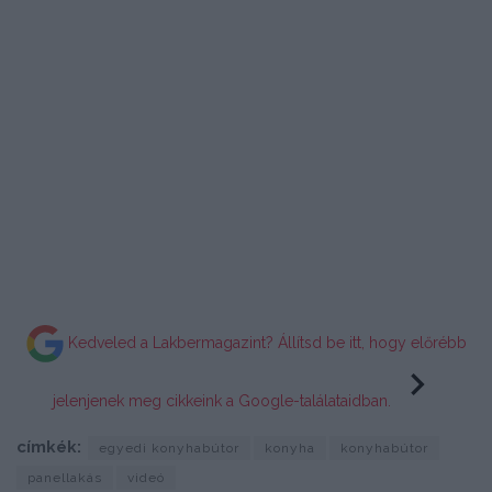
Kedveled a Lakbermagazint? Állítsd be itt, hogy előrébb
jelenjenek meg cikkeink a Google-találataidban.
címkék:
egyedi konyhabútor
konyha
konyhabútor
panellakás
videó