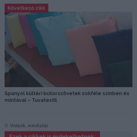
Következő cikk
Spanyol kültéri bútorszövetek sokféle színben és
mintával – Tuvatextil
Itt:
Videók, médiatár
Ezek a cikkek is érdekelhetnek: