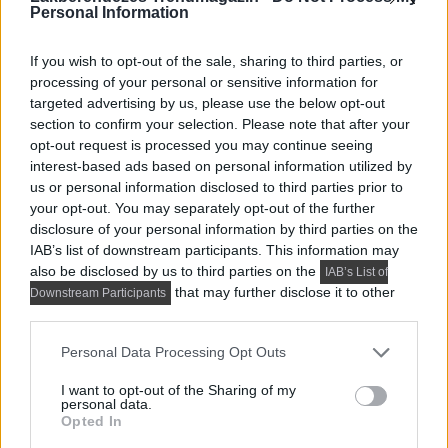
Personal Information
If you wish to opt-out of the sale, sharing to third parties, or
processing of your personal or sensitive information for
targeted advertising by us, please use the below opt-out
section to confirm your selection. Please note that after your
VIDEÓK, MÉDIATÁR
opt-out request is processed you may continue seeing
Modern skandináv családi ház – házbejárás |
interest-based ads based on personal information utilized by
Építészet és Design
us or personal information disclosed to third parties prior to
your opt-out. You may separately opt-out of the further
Ezúttal a ZROBIM Architects építésziroda egyik
disclosure of your personal information by third parties on the
leglátványosabb projektje kerül reflektorfénybe, a
IAB’s list of downstream participants. This information may
házbejárás...
also be disclosed by us to third parties on the
IAB’s List of
that may further disclose it to other
Downstream Participants
third parties.
Please note that this website/app uses one or more Google
Personal Data Processing Opt Outs
services and may gather and store information including but
not limited to your visit or usage behaviour. You may click to
I want to opt-out of the Sharing of my
personal data.
grant or deny consent to Google and its third-party tags to
Opted In
use your data for below specified purposes in below Google