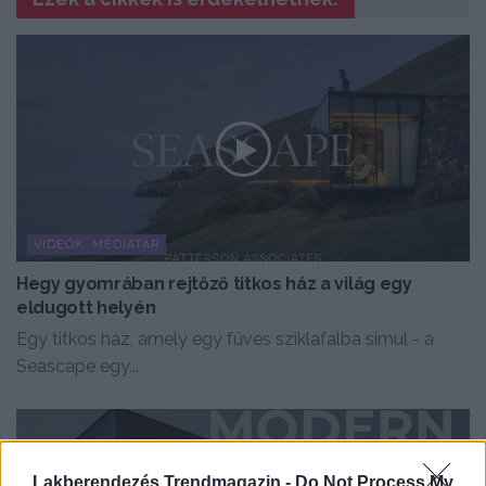
VIDEÓK, MÉDIATÁR
Hegy gyomrában rejtőző titkos ház a világ egy
eldugott helyén
Egy titkos ház, amely egy füves sziklafalba simul - a
Seascape egy...
Lakberendezés Trendmagazin -
Do Not Process My