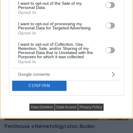
consent section.
I want to opt-out of the Sale of my
Personal Data.
Opted In
VIDEÓK, MÉDIATÁR
Lenyűgöző mini ház boho stílusban, terasszal,
I want to opt-out of processing my
Personal Data for Targeted Advertising.
galériákkal
Opted In
Bemutatkozik a Little Byron Tiny Homes (Byron Bay
I want to opt-out of Collection, Use,
Ausztrália) "Banjo" elnevezésű mini...
Retention, Sale, and/or Sharing of my
Personal Data that Is Unrelated with the
Purposes for which it was collected.
Opted In
Google consents
CONFIRM
Data Deletion
Data Access
Privacy Policy
VIDEÓK, MÉDIATÁR
Penthouse a Németvölgyi úton, Budán