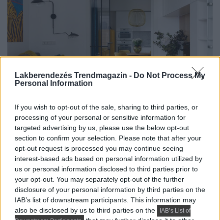
Lakberendezés Trendmagazin -
Do Not Process My
Personal Information
If you wish to opt-out of the sale, sharing to third parties, or
processing of your personal or sensitive information for
A tervező egy élettel teli, mid‑century modern
targeted advertising by us, please use the below opt-out
(századközepi modern) jegyeket viselő, színes, pozitív
section to confirm your selection. Please note that after your
opt-out request is processed you may continue seeing
hangulatot sugárzó enteriőrt...
interest-based ads based on personal information utilized by
us or personal information disclosed to third parties prior to
DETAILS
ELOLVASOM
your opt-out. You may separately opt-out of the further
disclosure of your personal information by third parties on the
HÍREK, TREND, STÍLUS ÉS DESIGN
IAB’s list of downstream participants. This information may
Fiatal nő és egy fekete macska:
also be disclosed by us to third parties on the
IAB’s List of