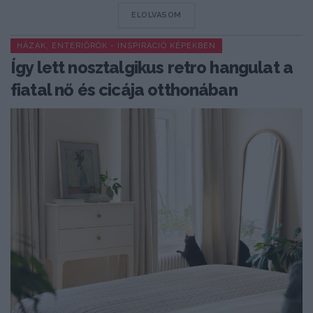
DETAILS
ELOLVASOM
HÁZAK, ENTERIŐRÖK - INSPIRÁCIÓ KÉPEKBEN
Így lett nosztalgikus retro hangulat a
fiatal nő és cicája otthonában