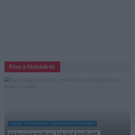
Friss a főoldalról:
HÁZAK, ENTERIŐRÖK - INSPIRÁCIÓ KÉPEKBEN
Háromszobás lakást kellett 