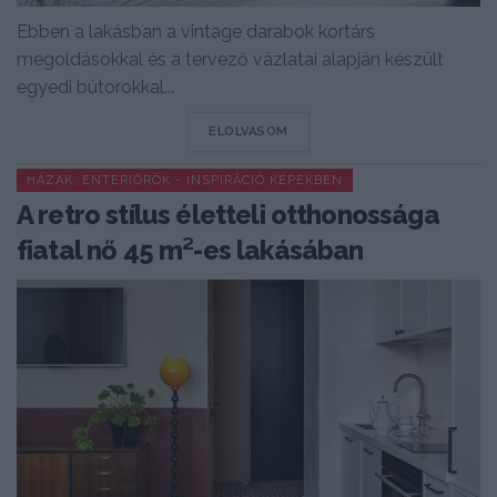
Ebben a lakásban a vintage darabok kortárs
megoldásokkal és a tervező vázlatai alapján készült
egyedi bútorokkal...
DETAILS
ELOLVASOM
HÁZAK, ENTERIŐRÖK - INSPIRÁCIÓ KÉPEKBEN
A retro stílus életteli otthonossága
fiatal nő 45 m²-es lakásában