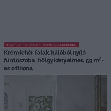
HÁZAK, ENTERIŐRÖK - INSPIRÁCIÓ KÉPEKBEN
Krémfehér falak, hálóból nyíló
fürdőszoba: hölgy kényelmes, 59 m²-
es otthona