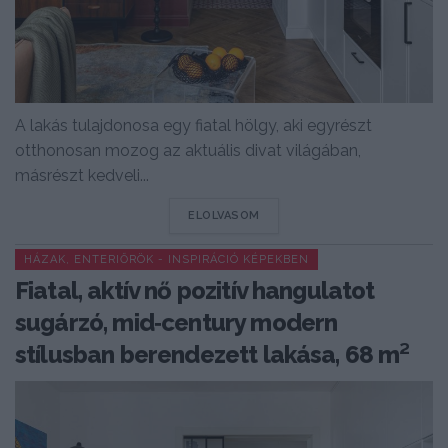
A lakás tulajdonosa egy fiatal hölgy, aki egyrészt
otthonosan mozog az aktuális divat világában,
másrészt kedveli...
DETAILS
ELOLVASOM
HÁZAK, ENTERIŐRÖK - INSPIRÁCIÓ KÉPEKBEN
Fiatal, aktív nő pozitív hangulatot
sugárzó, mid‑century modern
stílusban berendezett lakása, 68 m²