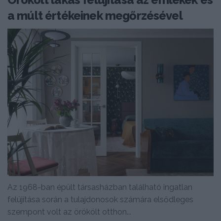
a múlt értékeinek megőrzésével
Az 1968-ban épült társasházban található ingatlan
felújítása során a tulajdonosok számára elsődleges
szempont volt az örökölt otthon...