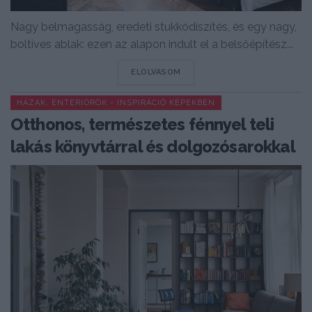
Nagy belmagasság, eredeti stukkódíszítés, és egy nagy,
boltíves ablak: ezen az alapon indult el a belsőépítész...
DETAILS
ELOLVASOM
HÁZAK, ENTERIŐRÖK - INSPIRÁCIÓ KÉPEKBEN
Otthonos, természetes fénnyel teli
lakás könyvtárral és dolgozósarokkal