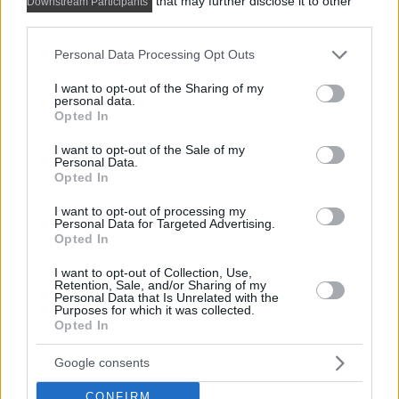
kényelmes otthon több korszak
that may further disclose it to other
Downstream Participants
third parties.
stíluselemeivel
Please note that this website/app uses one or more Google
Personal Data Processing Opt Outs
services and may gather and store information including but
not limited to your visit or usage behaviour. You may click to
I want to opt-out of the Sharing of my
personal data.
grant or deny consent to Google and its third-party tags to
Opted In
use your data for below specified purposes in below Google
consent section.
I want to opt-out of the Sale of my
Personal Data.
Opted In
I want to opt-out of processing my
Personal Data for Targeted Advertising.
Opted In
I want to opt-out of Collection, Use,
Retention, Sale, and/or Sharing of my
Personal Data that Is Unrelated with the
Purposes for which it was collected.
Opted In
A lakberendező teljesen szabad kezet kapott fiatal nő
ügyfelétől, aki csak a zónákat és a bútorok...
Google consents
CONFIRM
DETAILS
ELOLVASOM