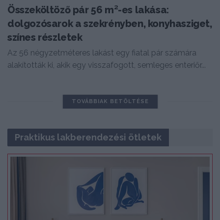
Összeköltöző pár 56 m²-es lakása:
dolgozósarok a szekrényben, konyhasziget,
színes részletek
Az 56 négyzetméteres lakást egy fiatal pár számára
alakították ki, akik egy visszafogott, semleges enteriőr...
TOVÁBBIAK BETÖLTÉSE
Praktikus lakberendezési ötletek