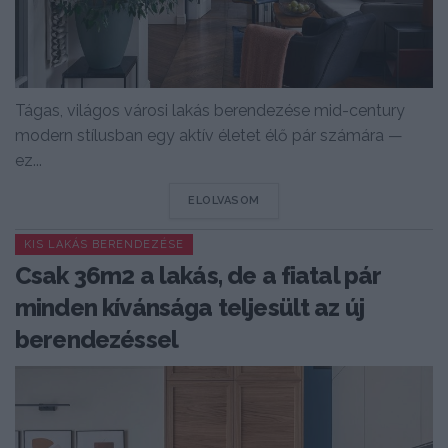
Tágas, világos városi lakás berendezése mid-century
modern stílusban egy aktív életet élő pár számára —
ez...
DETAILS
ELOLVASOM
KIS LAKÁS BERENDEZÉSE
Csak 36m2 a lakás, de a fiatal pár
minden kívánsága teljesült az új
berendezéssel