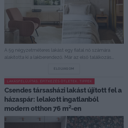
A 59 négyzetméteres lakást egy fiatal nő számára
alakította ki a lakberendező. Már az első találkozás...
DETAILS
ELOLVASOM
LAKÁSFELÚJÍTÁS, ÉPÍTKEZÉS ÖTLETEK, TIPPEK
Csendes társasházi lakást újított fel a
házaspár: lelakott ingatlanból
modern otthon 76 m²-en