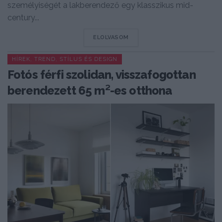
személyiségét a lakberendező egy klasszikus mid-
century...
DETAILS
ELOLVASOM
HÍREK, TREND, STÍLUS ÉS DESIGN
Fotós férfi szolidan, visszafogottan
berendezett 65 m²-es otthona