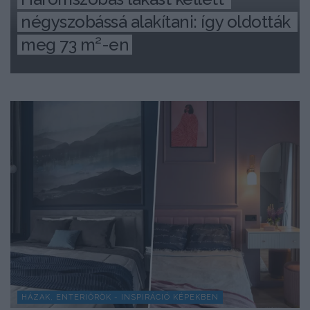
négyszobássá alakítani: így oldották 
meg 73 m²-en
HÁZAK, ENTERIŐRÖK - INSPIRÁCIÓ KÉPEKBEN