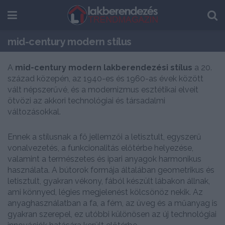
mid-century modern stílus
A
mid-century modern lakberendezési stílus
a 20.
század közepén, az 1940-es és 1960-as évek között
vált népszerűvé, és a modernizmus esztétikai elveit
ötvözi az akkori technológiai és társadalmi
változásokkal.
Ennek a stílusnak a fő jellemzői a letisztult, egyszerű
vonalvezetés, a funkcionalitás előtérbe helyezése,
valamint a természetes és ipari anyagok harmonikus
használata. A bútorok formája általában geometrikus és
letisztult, gyakran vékony, fából készült lábakon állnak,
ami könnyed, légies megjelenést kölcsönöz nekik. Az
anyaghasználatban a fa, a fém, az üveg és a műanyag is
gyakran szerepel, ez utóbbi különösen az új technológiai