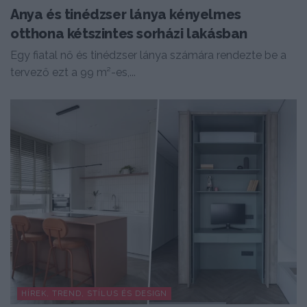
Anya és tinédzser lánya kényelmes
otthona kétszintes sorházi lakásban
Egy fiatal nő és tinédzser lánya számára rendezte be a
tervező ezt a 99 m²-es,...
HÍREK, TREND, STÍLUS ÉS DESIGN