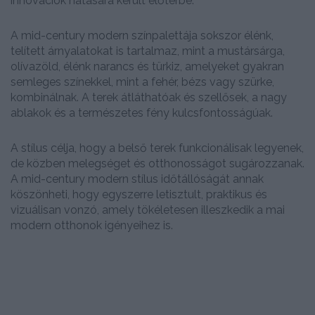
innovációk hatására került előtérbe.
A mid-century modern színpalettája sokszor élénk,
telített árnyalatokat is tartalmaz, mint a mustársárga,
olívazöld, élénk narancs és türkiz, amelyeket gyakran
semleges színekkel, mint a fehér, bézs vagy szürke,
kombinálnak. A terek átláthatóak és szellősek, a nagy
ablakok és a természetes fény kulcsfontosságúak.
A stílus célja, hogy a belső terek funkcionálisak legyenek,
de közben melegséget és otthonosságot sugározzanak.
A mid-century modern stílus időtállóságát annak
köszönheti, hogy egyszerre letisztult, praktikus és
vizuálisan vonzó, amely tökéletesen illeszkedik a mai
modern otthonok igényeihez is.