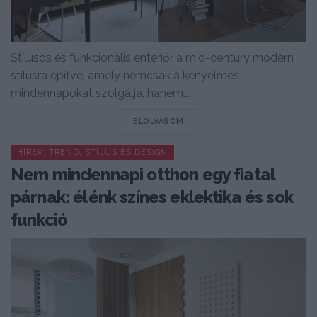
Stílusos és funkcionális enteriőr a mid-century modern
stílusra építve, amely nemcsak a kényelmes
mindennapokat szolgálja, hanem...
DETAILS
ELOLVASOM
HÍREK, TREND, STÍLUS ÉS DESIGN
Nem mindennapi otthon egy fiatal
párnak: élénk színes eklektika és sok
funkció