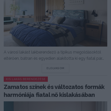
A városi lakást lakberendező a tipikus megoldásoktól
eltérően, bátran és egyedien alakította ki egy fiatal pár...
DETAILS
ELOLVASOM
KIS LAKÁS BERENDEZÉSE
Zamatos színek és változatos formák
harmóniája fiatal nő kislakásában