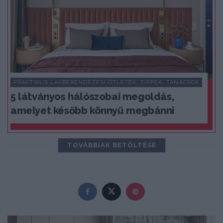
PRAKTIKUS LAKBERENDEZÉSI ÖTLETEK, TIPPEK, TANÁCSOK
5 látványos hálószobai megoldás,
amelyet később könnyű megbánni
TOVÁBBIAK BETÖLTÉSE