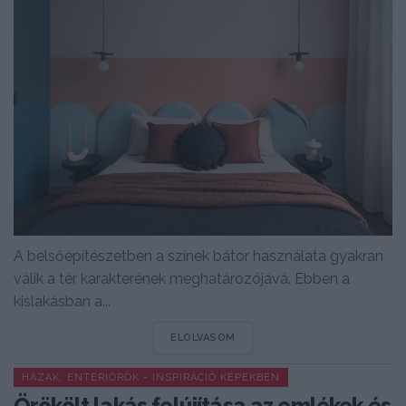
A belsőépítészetben a színek bátor használata gyakran
válik a tér karakterének meghatározójává. Ebben a
kislakásban a...
DETAILS
ELOLVASOM
HÁZAK, ENTERIŐRÖK - INSPIRÁCIÓ KÉPEKBEN
Örökölt lakás felújítása az emlékek és