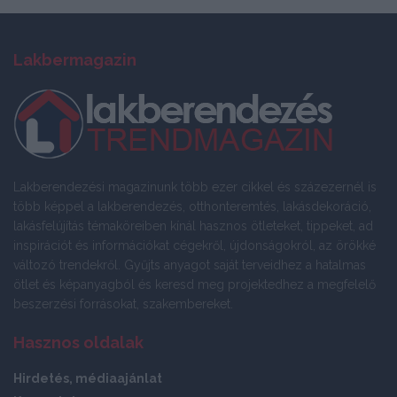
Lakbermagazin
Lakberendezési magazinunk több ezer cikkel és százezernél is
több képpel a lakberendezés, otthonteremtés, lakásdekoráció,
lakásfelújítás témaköreiben kínál hasznos ötleteket, tippeket, ad
inspirációt és információkat cégekről, újdonságokról, az örökké
változó trendekről. Gyűjts anyagot saját terveidhez a hatalmas
ötlet és képanyagból és keresd meg projektedhez a megfelelő
beszerzési forrásokat, szakembereket.
Hasznos oldalak
Hirdetés, médiaajánlat