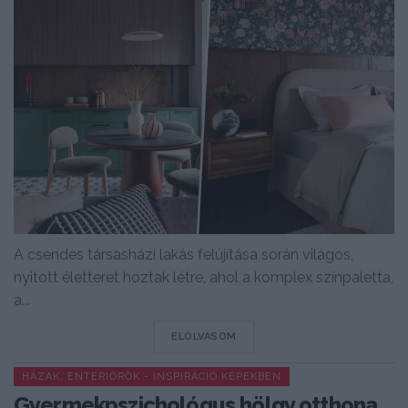
A csendes társasházi lakás felújítása során világos,
nyitott életteret hoztak létre, ahol a komplex színpaletta,
a...
DETAILS
ELOLVASOM
HÁZAK, ENTERIŐRÖK - INSPIRÁCIÓ KÉPEKBEN
Gyermekpszichológus hölgy otthona