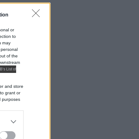
tion
sonal or
ection to
ou may
 personal
out of the
 downstream
B’s List of
er and store
to grant or
ed purposes