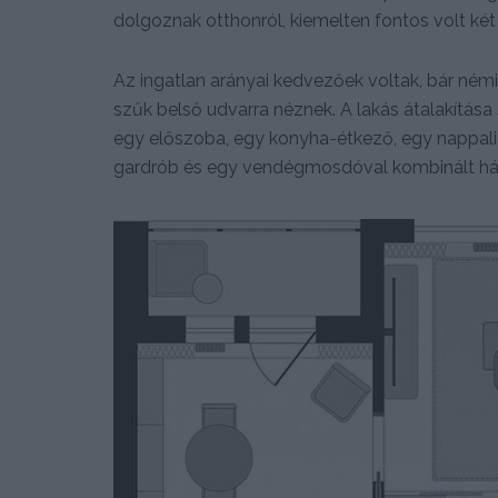
dolgoznak otthonról, kiemelten fontos volt két
Az ingatlan arányai kedvezőek voltak, bár némi
szűk belső udvarra néznek. A lakás átalakítása s
egy előszoba, egy konyha-étkező, egy nappali
gardrób és egy vendégmosdóval kombinált házt