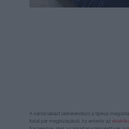
A városi lakást lakberendező a tipikus megoldás
fiatal pár megbízásából. Az enteriőr az
eklektik
fűszerezve, ahol a szokatlan színpaletta és a 