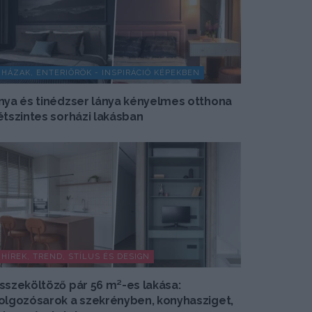
HÁZAK, ENTERIŐRÖK - INSPIRÁCIÓ KÉPEKBEN
nya és tinédzser lánya kényelmes otthona
étszintes sorházi lakásban
HÍREK, TREND, STÍLUS ÉS DESIGN
sszeköltöző pár 56 m²-es lakása:
olgozósarok a szekrényben, konyhasziget,