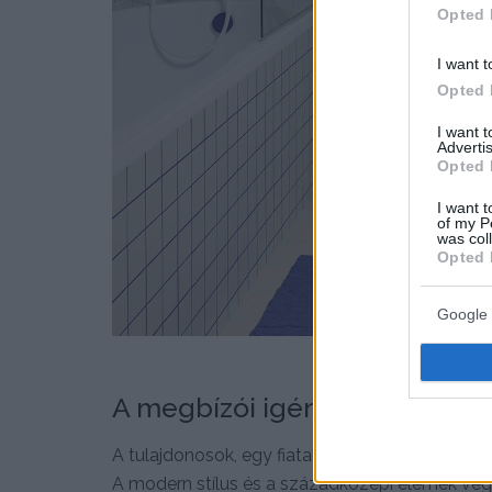
Opted 
I want t
Opted 
I want 
Advertis
Opted 
I want t
of my P
was col
Opted 
Google 
A megbízói igények, térszerv
A tulajdonosok, egy fiatal házaspár, konkrét el
A modern stílus és a századközepi elemek vegy