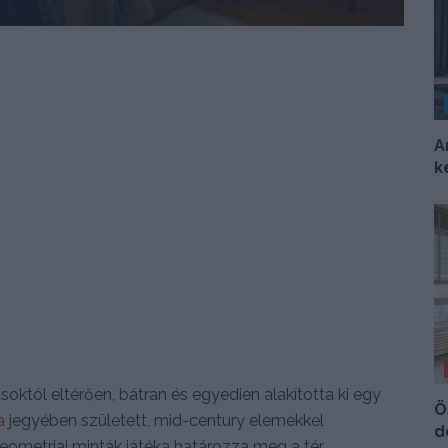
A
k
októl eltérően, bátran és egyedien alakította ki egy
Ö
a
jegyében született, mid-century elemekkel
d
geometriai minták játéka határozza meg a tér