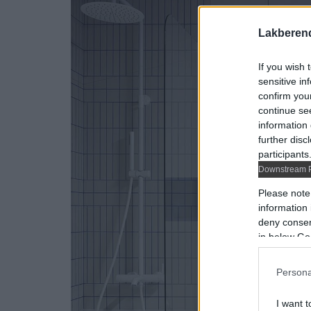
Lakberen
If you wish 
sensitive in
confirm you
continue se
information 
further disc
participants
Downstream P
Please note
information 
deny consent
in below Go
Persona
I want t