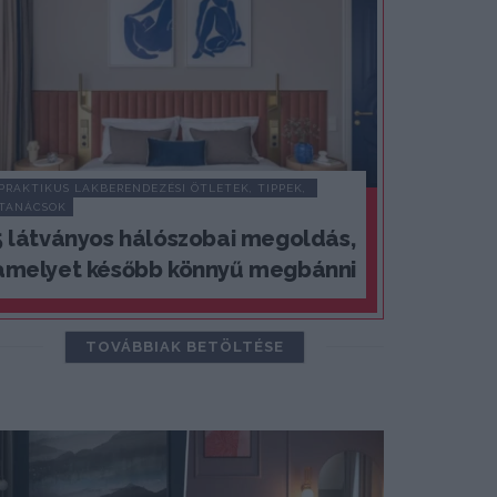
PRAKTIKUS LAKBERENDEZÉSI ÖTLETEK, TIPPEK, 
TANÁCSOK
5 látványos hálószobai megoldás,
amelyet később könnyű megbánni
TOVÁBBIAK BETÖLTÉSE