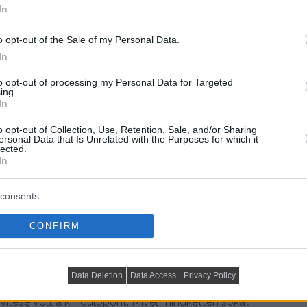
In
o opt-out of the Sale of my Personal Data.
In
to opt-out of processing my Personal Data for Targeted
ing.
In
o opt-out of Collection, Use, Retention, Sale, and/or Sharing
ersonal Data that Is Unrelated with the Purposes for which it
lected.
In
consents
CONFIRM
ezés és alaprajz
Data Deletion
Data Access
Privacy Policy
képzelésekkel és referenciákkal érkeztek a tervezőkhöz.
ítése volt a kiindulópont. Mivel mindketten sokat