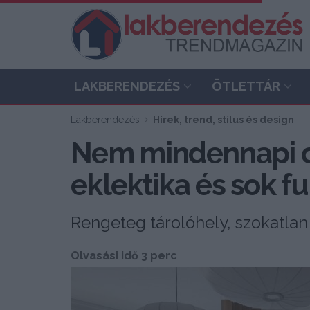
LAKBERENDEZÉS
ÖTLETTÁR
Lakberendezés
Hírek, trend, stílus és design
Nem mindennapi ot
eklektika és sok f
Rengeteg tárolóhely, szokatlan
Olvasási idő 3 perc