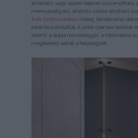
elzárható, vagy éppen teljesen összenyitható a
mennyezetig érő, áttetsző szürke eltolható üv
A
kis fürdőszobához
meleg, természetes dekorá
kerámia burkolattal. A sötét csempe textúrák 
teremt, a dupla mosdókagyló, a minimalista csap
megjelenést adnak a helyiségnek.