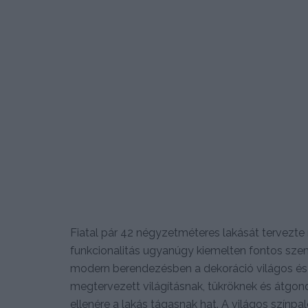
Fiatal pár 42 négyzetméteres lakását tervezt
funkcionalitás ugyanúgy kiemelten fontos szemp
modern berendezésben a dekoráció világos és 
megtervezett világításnak, tükröknek és átgond
ellenére a lakás tágasnak hat. A világos színpa