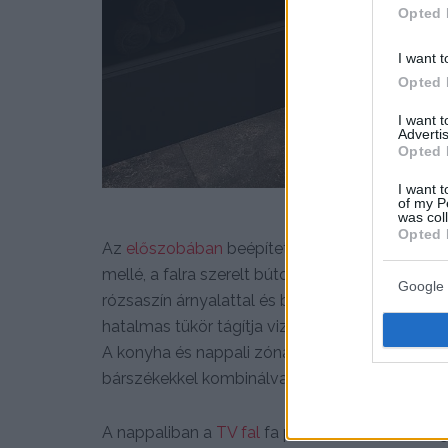
Opted 
I want t
Opted 
I want 
Advertis
Opted 
I want t
of my P
was col
Opted 
Az
előszobában
beépített paddal, párnával ké
mellé, a falra szerelt bútor a LED világítássa
Google 
rózsaszín árnyalattal és bordázott panellel em
hatalmas tükör tágítja vizuálisan a bejárati zóná
A konyha és nappali zónákat félszigetként terve
bárszékekkel kombinálva.
A nappaliban a
TV fal
fa panellel és rejtett vil