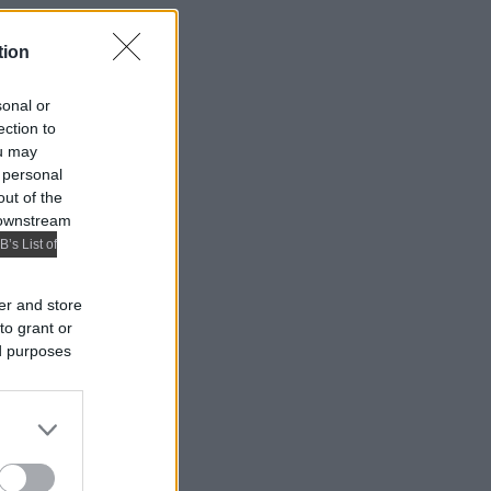
tion
sonal or
ection to
ou may
 personal
out of the
 downstream
B’s List of
er and store
to grant or
ed purposes