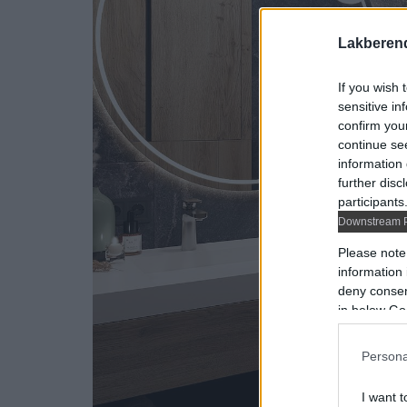
Lakberen
If you wish 
sensitive in
confirm you
continue se
information 
further disc
participants
Downstream P
Please note
information 
deny consent
in below Go
Persona
I want t