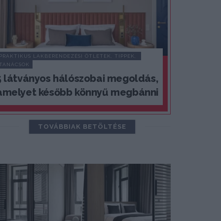
PRAKTIKUS LAKBERENDEZÉSI ÖTLETEK, TIPPEK, 
TANÁCSOK
5 látványos hálószobai megoldás,
amelyet később könnyű megbánni
TOVÁBBIAK BETÖLTÉSE