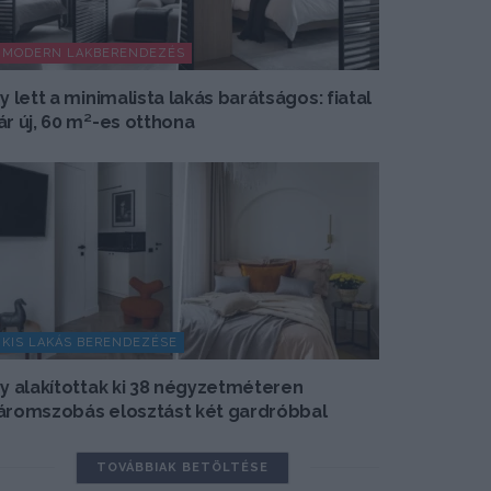
MODERN LAKBERENDEZÉS
gy lett a minimalista lakás barátságos: fiatal
ár új, 60 m²-es otthona
KIS LAKÁS BERENDEZÉSE
gy alakítottak ki 38 négyzetméteren
áromszobás elosztást két gardróbbal
TOVÁBBIAK BETÖLTÉSE