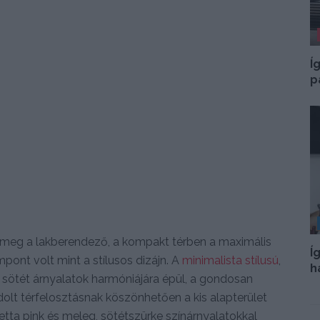
Í
p
e meg a lakberendező, a kompakt térben a maximális
Í
ont volt mint a stílusos dizájn. A
minimalista stílusú
,
h
sötét árnyalatok harmóniájára épül, a gondosan
olt térfelosztásnak köszönhetően a kis alapterület
letta pink és meleg, sötétszürke színárnyalatokkal