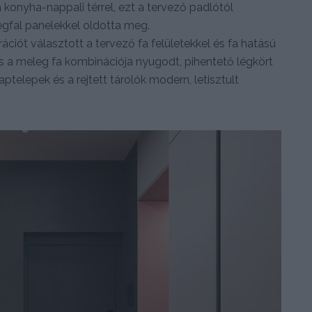
 konyha-nappali térrel, ezt a tervező padlótól
egfal panelekkel oldotta meg.
ciót választott a tervező fa felületekkel és fa hatású
és a meleg fa kombinációja nyugodt, pihentető légkört
telepek és a rejtett tárolók modern, letisztult