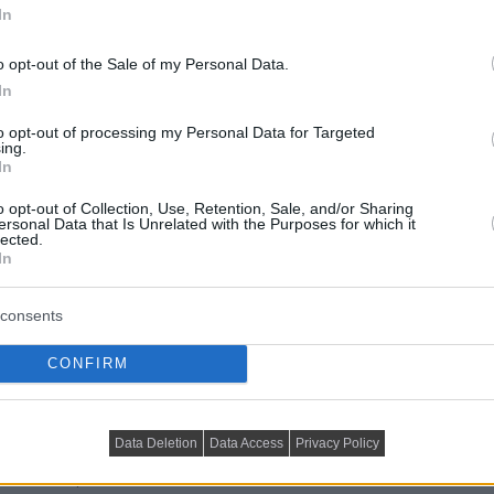
In
o opt-out of the Sale of my Personal Data.
In
to opt-out of processing my Personal Data for Targeted
ing.
In
o opt-out of Collection, Use, Retention, Sale, and/or Sharing
ersonal Data that Is Unrelated with the Purposes for which it
lected.
In
nyelmes ülőhelyet terveztek a beépített szekrény
l könnyedséget sugároz. Egy meleg, visszafogott
consents
elte ki a tervező ezt a bútor elemet, szemben egy
t, szintén rejtett LED világítással szerelve.
CONFIRM
zett modern bárpult választja el stílusos, kárpitozott
Data Deletion
Data Access
Privacy Policy
ágítással kapott stílusos hátteret. A hálószoba teljesen