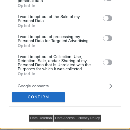
personal data.
grant or deny consent to Google and its third-party tags to
Opted In
use your data for below specified purposes in below Google
consent section.
I want to opt-out of the Sale of my
Personal Data.
Opted In
I want to opt-out of processing my
Personal Data for Targeted Advertising.
Opted In
Hogyan lehet egy 40 m²-es lakás egyszerre
lenyűgözően stílusos, tágas és funkcionális?
I want to opt-out of Collection, Use,
Retention, Sale, and/or Sharing of my
Personal Data that Is Unrelated with the
Purposes for which it was collected.
Opted In
Google consents
CONFIRM
Data Deletion
Data Access
Privacy Policy