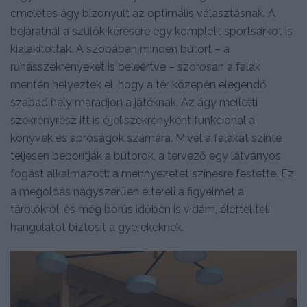
emeletes ágy bizonyult az optimális választásnak. A
bejáratnál a szülők kérésére egy komplett sportsarkot is
kialakítottak. A szobában minden bútort – a
ruhásszekrényeket is beleértve – szorosan a falak
mentén helyeztek el, hogy a tér közepén elegendő
szabad hely maradjon a játéknak. Az ágy melletti
szekrényrész itt is éjjeliszekrényként funkcionál a
könyvek és apróságok számára. Mivel a falakat szinte
teljesen beborítják a bútorok, a tervező egy látványos
fogást alkalmazott: a mennyezetet színesre festette. Ez
a megoldás nagyszerűen eltereli a figyelmet a
tárolókról, és még borús időben is vidám, élettel teli
hangulatot biztosít a gyerekeknek.