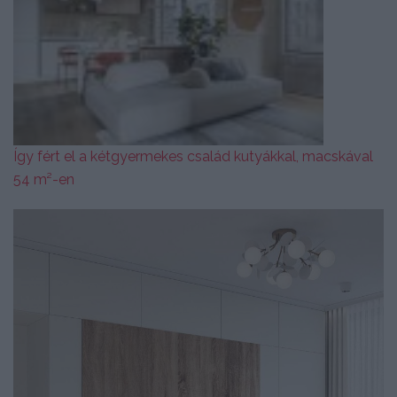
Így fért el a kétgyermekes család kutyákkal, macskával
54 m²-en