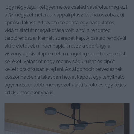
.Egy négytagú, kétgyermekes család vásárolta meg ezt
a 54 négyzetméteres, nappali plusz két hálószobás, új
építésű lakást. A tervező feladata egy hangulatos,
vidám élettér megalkotása volt, ahol a rengeteg
tárolórendszer kiemelt szerepet kap. A család rendkívül
aktív életet él, mindennapjaik része a sport, így a
viszonylag kis alapterületen rengeteg sportfelszerelést,
kelléket, valamint nagy mennyiségű ruhát és cipőt
kellett praktikusan elrejteni. Az átgondolt tervezésnek
köszönhetően a lakásban helyet kapott egy lenyitható
ágyrendszer, több mennyezet alatti tároló és egy teljes
értékű mosókonyha is.