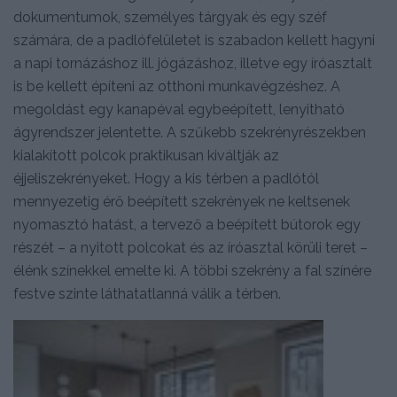
dokumentumok, személyes tárgyak és egy széf
számára, de a padlófelületet is szabadon kellett hagyni
a napi tornázáshoz ill. jógázáshoz, illetve egy íróasztalt
is be kellett építeni az otthoni munkavégzéshez. A
megoldást egy kanapéval egybeépített, lenyitható
ágyrendszer jelentette. A szűkebb szekrényrészekben
kialakított polcok praktikusan kiváltják az
éjjeliszekrényeket. Hogy a kis térben a padlótól
mennyezetig érő beépített szekrények ne keltsenek
nyomasztó hatást, a tervező a beépített bútorok egy
részét – a nyitott polcokat és az íróasztal körüli teret –
élénk színekkel emelte ki. A többi szekrény a fal színére
festve szinte láthatatlanná válik a térben.