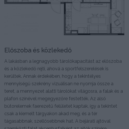
Előszoba és közlekedő
A lakásban a legnagyobb tárolókapacitást az előszoba
és a közlekedő rejti, ahová a sportfelszerelések is
kerültek. Annak érdekében, hogy a tekintélyes
mennyiségű szekrény vizuálisan ne nyomja össze a
teret, a mennyezet alatti tárolókat világosra, a falak és a
plafon színével megegyezőre festették. Az alsó
bútorelemek faerezetű felületet kaptak, így a tekintet
csak a kiemelt tárgyakon akad meg, és a tér
tágasabbnak, szellősebbnek hat. A bejárati ajtóval
szemközti falat akcentusfalként az ajtók színére