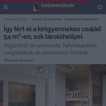
Lakberendezés
Házak, Enteriőrök - inspiráció képekben
Így fért el a kétgyermekes család
54 m²-en, sok tárolóhellyel
Átgondolt térszervezés, helytakarékos
megoldások és dekorációs trükkök
Olvasási idő 5 perc