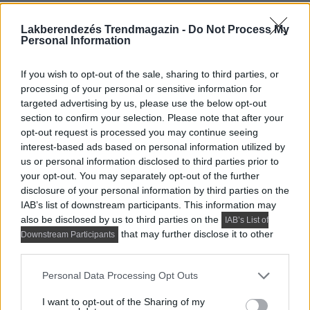
külön étkezőt és egy dohányzóasztalos, tévés nappalit
szerettek volna, a méretek ezt nem tették lehetővé. A
Lakberendezés Trendmagazin -
Do Not Process My
Personal Information
kompromisszumos, ám rendkívül praktikus megoldás
egy kinyitható étkezőasztal lett, amelyet a kanapé mellé
If you wish to opt-out of the sale, sharing to third parties, or
állítottak. Ebben a zónában a világítást is gondosan
processing of your personal or sensitive information for
megtervezték: a többféle fényforrásnak köszönhetően a
targeted advertising by us, please use the below opt-out
világítás erőssége mindig az aktuális hangulathoz és
section to confirm your selection. Please note that after your
opt-out request is processed you may continue seeing
tevékenységhez igazítható. A tér közvetlenül
interest-based ads based on personal information utilized by
kapcsolódik a fás területre néző loggiához, ahol fonott
us or personal information disclosed to third parties prior to
fotelekkel egy kellemes, meleg évszakokban
your opt-out. You may separately opt-out of the further
használható pihenősarkot alakítottak ki. A tárolás itt is
disclosure of your personal information by third parties on the
IAB’s list of downstream participants. This information may
megjelenik: egy nyitott polcrendszer és egy lamellás
also be disclosed by us to third parties on the
IAB’s List of
frontokkal ellátott háztartási szekrény formájában.
that may further disclose it to other
Downstream Participants
third parties.
Please note that this website/app uses one or more Google
Personal Data Processing Opt Outs
services and may gather and store information including but
not limited to your visit or usage behaviour. You may click to
I want to opt-out of the Sharing of my