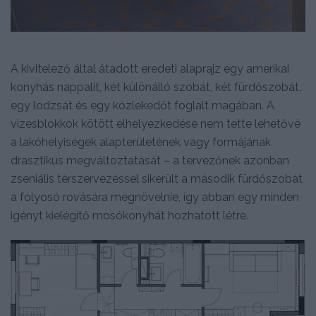
A kivitelező által átadott eredeti alaprajz egy amerikai
konyhás nappalit, két különálló szobát, két fürdőszobát,
egy lodzsát és egy közlekedőt foglalt magában. A
vizesblokkok kötött elhelyezkedése nem tette lehetővé
a lakóhelyiségek alapterületének vagy formájának
drasztikus megváltoztatását – a tervezőnek azonban
zseniális térszervezéssel sikerült a második fürdőszobát
a folyosó rovására megnövelnie, így abban egy minden
igényt kielégítő mosókonyhát hozhatott létre.