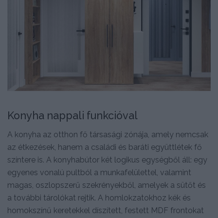
Konyha nappali funkcióval
A konyha az otthon fő társasági zónája, amely nemcsak
az étkezések, hanem a családi és baráti együttlétek fő
színtere is. A konyhabútor két logikus egységből áll: egy
egyenes vonalú pultból a munkafelülettel, valamint
magas, oszlopszerű szekrényekből, amelyek a sütőt és
a további tárolókat rejtik. A homlokzatokhoz kék és
homokszínű keretekkel díszített, festett MDF frontokat