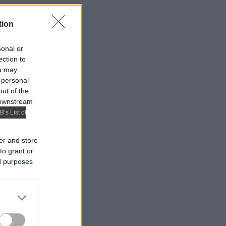
tion
sonal or
ection to
ou may
 personal
out of the
 downstream
B’s List of
er and store
to grant or
ed purposes