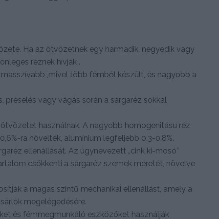
vözete. Ha az ötvözetnek egy harmadik, negyedik vagy
önleges réznek hívják .
t masszívabb ,mivel több fémből készült, és nagyobb a
, préselés vagy vágás során a sárgaréz sokkal
z ötvözetet használnak. A nagyobb homogenitásu réz
t 0,6%-ra növelték, alumínium legfeljebb 0,3-0,8%.
rgaréz ellenállását. Az úgynevezett „cink ki-mosó”
artalom csökkenti a sárgaréz szemek méretét, növelve
sítják a magas szintű mechanikai ellenállást, amely a
ásárlók megelégedésére.
eket és fémmegmunkáló eszközöket használják