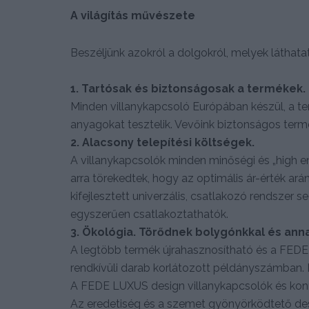
A világítás művészete
Beszéljünk azokról a dolgokról, melyek láthata
1. Tartósak és biztonságosak a termékek.
Minden villanykapcsoló Európában készül, a ter
anyagokat tesztelik. Vevőink biztonságos term
2. Alacsony telepítési költségek.
A villanykapcsolók minden minőségi és „high e
arra törekedtek, hogy az optimális ár-érték ará
kifejlesztett univerzális, csatlakozó rendsze
egyszerűen csatlakoztathatók.
3. Ökológia. Törődnek bolygónkkal és anna
A legtöbb termék újrahasznosítható és a FEDE
rendkívüli darab korlátozott példányszámban. M
A FEDE LUXUS design villanykapcsolók és konn
Az eredetiség és a szemet gyönyörködtető des