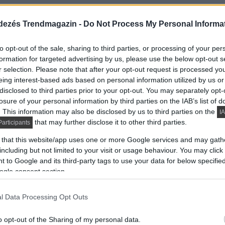
nyol kézművesek. Ez teszi lehetővé , hogy limitált
dezés Trendmagazin -
Do Not Process My Personal Informa
 kereteket korszerű elektromos mechanizmussal
 tartalmazzák.
to opt-out of the sale, sharing to third parties, or processing of your per
formation for targeted advertising by us, please use the below opt-out s
ggyártás.
r selection. Please note that after your opt-out request is processed y
 keresik a különleges és magas minőségű termékeket
eing interest-based ads based on personal information utilized by us or
disclosed to third parties prior to your opt-out. You may separately opt-
GJOBB LAKÁSOKNAK …
losure of your personal information by third parties on the IAB’s list of
. This information may also be disclosed by us to third parties on the
s design villanykapcsolókkal és dugaljakkal.
IA
that may further disclose it to other third parties.
articipants
saládja van, amely könnyűvé teszi, hogy a ház
 that this website/app uses one or more Google services and may gath
including but not limited to your visit or usage behaviour. You may click 
 to Google and its third-party tags to use your data for below specifi
k:
ogle consent section.
l Data Processing Opt Outs
olócsaládok stílusát, eredetiségét.
o opt-out of the Sharing of my personal data.