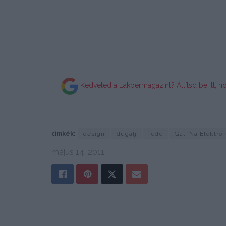
Kedveled a Lakbermagazint? Állítsd be itt, h
címkék:
design
dugalj
fede
Gali Na Elektro 
május 14, 2011