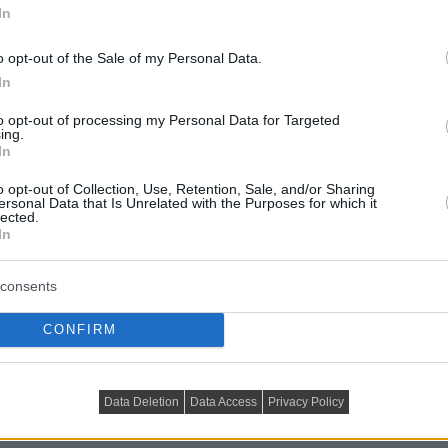
In
rgaréz ötvözet garantálja a hosszú élettartamot.
o opt-out of the Sale of my Personal Data.
ővé teszi a személyes választást.
In
tre lenne szükség a FEDE mindig megvizsgálja a
to opt-out of processing my Personal Data for Targeted
ing.
In
o opt-out of Collection, Use, Retention, Sale, and/or Sharing
k a gyártás során.
ersonal Data that Is Unrelated with the Purposes for which it
lected.
In
biztonságot.
consents
chnikai anyagok terén.
CONFIRM
ink magas színvonalú kiszolgálása.
Data Deletion
Data Access
Privacy Policy
pán megnyomni egy kapcsolót.