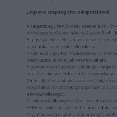
Legyen a szépség által elkápráztatva!
A sárgaréz egy fémötvözet, a réz és a cink öt
több összetevője van, akkor ezt az ötvözet kül
A műszaki jellemzők, sárgaréz a rézhez képes
mechanikai és korróziós ellenállása.
A különböző gyártási módszerekkel, mint öntés
praktikusabb és könnyebben munkálható.
A gyártás során egyedi és különleges sárgaré
és a teljes hígítású cink réz, nikkel mennyiségé
Mindezek és a további összetevők javítják a sá
folyamatban a viszonylag magas acél (0,7%) t
a korrózióállóságot.
Ez a korrózióállóság és a fém-összetevők bizto
FEDE termékek hosszú élettartamát adják a v
A gyártás során azokat a hagyományos keret