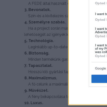
Opted 
A FEDE által használt egyedi és különleges sá
3. Bevonatok.
I want t
Szín-és a kivitelezés széles választéka lehet
Opted 
4. Személyre szabás.
Ha a project során más színre, illetve felüle
I want 
Advertis
lehetőségét az igények kielégítésére.
Opted 
5. Technológia.
I want t
Leginkább up-to-date technológiát használju
of my P
was col
6. Biztonság.
Opted 
Minden termékünk garantálja Önnek a teljes 
7. Tapasztalat.
Google 
Hosszú idő gyártási tapasztalata az elektrote
8. Maximalizmus.
A fő célunk a maximális szolgáltatás, ügyfele
9. Művészet.
A fény bekapcsolása több legyen , mint csu
10. Luxus.