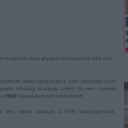
s műalkotás olyan anyagok használatával, mint a réz,
illeszkedik lakása hangulatához. Ezen villanykapcsolók
gasabb minőségi elvárások szerint. Ha nem szeretne
a a
FEDE
villanykapcsolóit, konnektorait!
látni, bátran válassza a FEDE villanykapcsolóit,