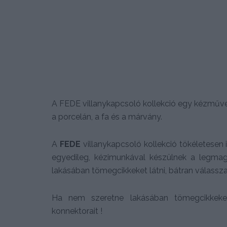
A FEDE villanykapcsoló kollekció egy kézműve
a porcelán, a fa és a márvány.
A
FEDE
villanykapcsoló kollekció tökéletesen 
egyedileg, kézimunkával készülnek a legma
lakásában tömegcikkeket látni, bátran válassz
Ha nem szeretne lakásában tömegcikkeket 
konnektorait !