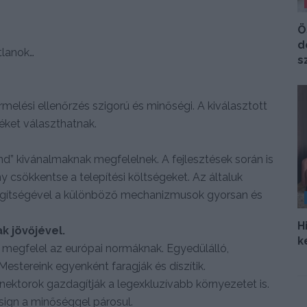
Ö
d
tlanok…
s
melési ellenőrzés szigorú és minőségi. A kiválasztott
éket választhatnak.
nd” kivánalmaknak megfelelnek. A fejlesztések során is
ny csökkentse a telepítési költségeket. Az általuk
r segítségével a különböző mechanizmusok gyorsan és
H
k jövőjével.
k
 megfelel az európai normáknak. Egyedülálló,
estereink egyenként faragják és díszítik.
ektorok gazdagítják a legexkluzívabb környezetet is.
ign a minőséggel párosul.