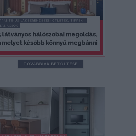
PRAKTIKUS LAKBERENDEZÉSI ÖTLETEK, TIPPEK, 
TANÁCSOK
5 látványos hálószobai megoldás,
amelyet később könnyű megbánni
TOVÁBBIAK BETÖLTÉSE