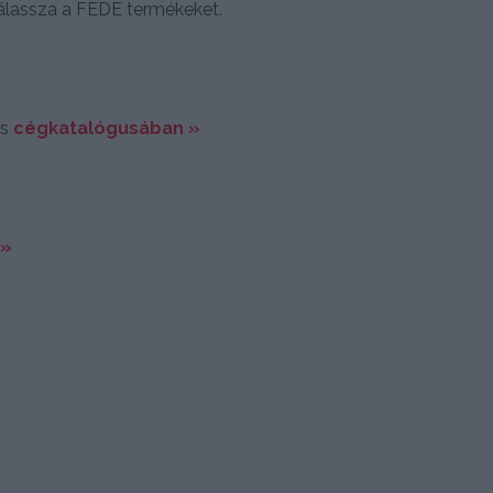
válassza a FEDE termékeket.
és
cégkatalógusában »
 »