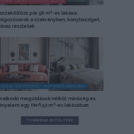
HÍREK, TREND, STÍLUS ÉS DESIGN
sszeköltöző pár 56 m²-es lakása:
olgozósarok a szekrényben, konyhasziget,
zínes részletek
HÁZAK, ENTERIŐRÖK - INSPIRÁCIÓ KÉPEKBEN
ivalkodó megoldások nélkül: minőség és
ényelem egy férfi 52 m²-es lakásában
TOVÁBBIAK BETÖLTÉSE