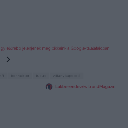
ogy előrébb jelenjenek meg cikkeink a Google-találataidban.
Kft
konnektor
luxus
villanykapcsoló
Lakberendezés trendMagazin