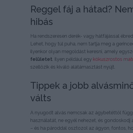
Reggel fáj a hátad? Nem
hibás
Ha rendszeresen derék- vagy hátfájással ébred
Lehet, hogy túl puha, nem tartja meg a gerin
ilyenkor olyan megoldást keresni, amely egysze
felületet
. Ilyen például egy
kókuszrostos mat
szellőzik és kiváló alátámasztást nyújt.
Tippek a jobb alvásmin
válts
A nyugodt alvás nemcsak az ágybetéttől függ. 
használatát, ne egyél nehezet, és gondoskodj 
– és ha pároddal osztozol az ágyon, fontos, 