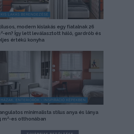
KIS LAKÁS BERENDEZÉSE
tílusos, modern kislakás egy fiatalnak 26
²-en? Így lett leválasztott háló, gardrób és
eljes értékű konyha
HÁZAK, ENTERIŐRÖK - INSPIRÁCIÓ KÉPEKBEN
angulatos minimalista stílus anya és lánya
4 m²-es otthonában