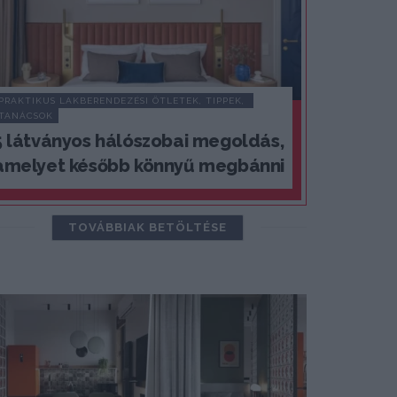
PRAKTIKUS LAKBERENDEZÉSI ÖTLETEK, TIPPEK, 
TANÁCSOK
5 látványos hálószobai megoldás,
amelyet később könnyű megbánni
TOVÁBBIAK BETÖLTÉSE