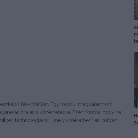
S
m
t
illeszkedő fekvőfelület. Egy rosszul megválasztott
generációra és a közérzetedre. Ezért fontos, hogy ne
H
ilyen technológiával”, „melyik méretben” és „milyen
7