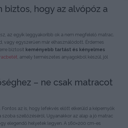
 biztos, hogy az alvópóz a
sz, az egyik leggyakoribb ok a nem megfelelő matrac.
ced, vagy egyszerűen már elhasználódott. Érdemes
rre biztosít
keményebb tartást és kényelmes
racbetét
, amely természetes anyagokból készül, jól
őséghez – ne csak matracot
Fontos az is, hogy lefekvés előtt elkerüld a képernyők
a szoba szellőzéséről. Ugyanakkor az alap a jó matrac
hogy elegendő helyetek legyen. A 160×200 cm-es