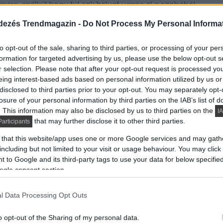
ra, anélkül hogy túl sok helyet venne el a szobából.
dezés Trendmagazin -
Do Not Process My Personal Informa
ámasztás: zónázott
to opt-out of the sale, sharing to third parties, or processing of your per
formation for targeted advertising by us, please use the below opt-out s
r selection. Please note that after your opt-out request is processed y
eing interest-based ads based on personal information utilized by us or
vezett
táskarugós szerkezet
, amelynél minden rugó
disclosed to third parties prior to your opt-out. You may separately opt-
hogy a matrac pontosan követi a tested formáját,
losure of your personal information by third parties on the IAB’s list of
y zónázott táskarugós matrac segíthet abban, hogy
. This information may also be disclosed by us to third parties on the
IA
et ébredj fel feszültségérzetre.
that may further disclose it to other third parties.
articipants
 that this website/app uses one or more Google services and may gath
alt alszanak, vagy gyakran változtatják a pozíciójukat
including but not limited to your visit or usage behaviour. You may click 
 to Google and its third-party tags to use your data for below specifi
 alvás esetén is kevésbé zavarjátok egymást.
ogle consent section.
lő matracot?
l Data Processing Opt Outs
rac esetén besüpped a csípőd, túl kemény matrac
o opt-out of the Sharing of my personal data.