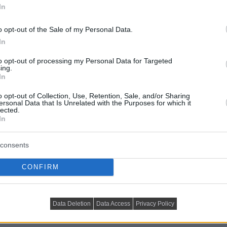
In
légáteresztő anyagok segítenek megelőzni a
o opt-out of the Sale of my Personal Data.
In
például antibakteriális és jól szellőző, a táskarugó
to opt-out of processing my Personal Data for Targeted
ing.
In
en választott matrac akár 8-10 évig is szolgálhat
o opt-out of Collection, Use, Retention, Sale, and/or Sharing
ersonal Data that Is Unrelated with the Purposes for which it
lected.
asztani
In
consents
 találsz minden alvástípushoz, hanem részletes
aktikus szűrőket is. Legyen szó egy természetes
CONFIRM
dásról vagy zónázott technológiáról, itt biztosan
Data Deletion
Data Access
Privacy Policy
m befektetés az egészségedbe.