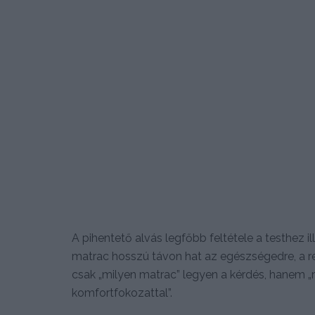
A pihentető alvás legfőbb feltétele a testhez 
matrac hosszú távon hat az egészségedre, a re
csak „milyen matrac” legyen a kérdés, hanem „m
komfortfokozattal”.