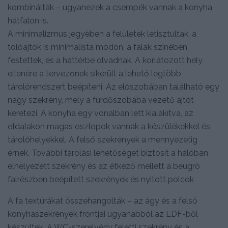
kombinálták – ugyanezek a csempék vannak a konyha
hátfalon is.
A minimalizmus jegyében a felületek letisztultak, a
tolóajtók is minimalista módon, a falak színében
festettek, és a háttérbe olvadnak. A korlátozott hely
ellenére a tervezőnek sikerült a lehető legtöbb
tárolórendszert beépíteni. Az előszobában található egy
nagy szekrény, mely a fürdőszobába vezető ajtót
keretezi. A konyha egy vonalban lett kialakítva, az
oldalakon magas oszlopok vannak a készülékekkel és
tárolóhelyekkel. A felső szekrények a mennyezetig
érnek. További tárolási lehetőséget biztosít a hálóban
elhelyezett szekrény és az étkező mellett a beugró
falrészben beépített szekrények és nyitott polcok
A fa textúrákat összehangolták – az ágy és a felső
konyhaszekrények frontjai ugyanabból az LDF-ből
készültek. A WC-szerelvény feletti szekrény és a