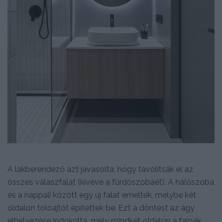
A lakberendező azt javasolta, hogy távolítsák el az
összes válaszfalat (kivéve a fürdőszobáét). A hálószoba
és a nappali között egy új falat emeltek, melybe két
oldalon tolóajtót építettek be. Ezt a döntést az ágy
elhelyezése indokolta, mely mindkét oldalon a falnak