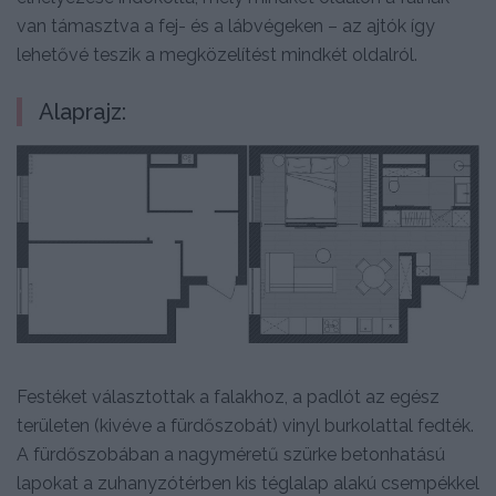
van támasztva a fej- és a lábvégeken – az ajtók így
lehetővé teszik a megközelítést mindkét oldalról.
Alaprajz:
Festéket választottak a falakhoz, a padlót az egész
területen (kivéve a fürdőszobát) vinyl burkolattal fedték.
A fürdőszobában a nagyméretű szürke betonhatású
lapokat a zuhanyzótérben kis téglalap alakú csempékkel