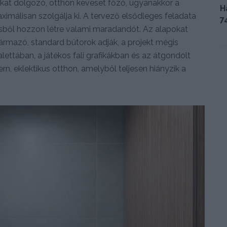
sokat dolgozó, otthon keveset főző, ugyanakkor a
H
ximálisan szolgálja ki. A tervező elsődleges feladata
7
ésből hozzon létre valami maradandót. Az alapokat
rmazó, standard bútorok adják, a projekt mégis
alettában, a játékos fali grafikákban és az átgondolt
n, eklektikus otthon, amelyből teljesen hiányzik a