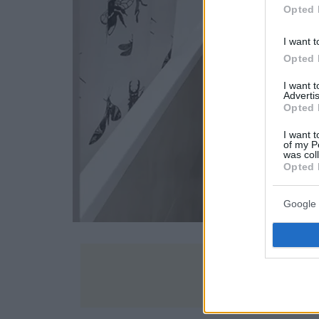
Opted 
I want t
Opted 
I want 
Advertis
Opted 
I want t
of my P
was col
Opted 
Google 