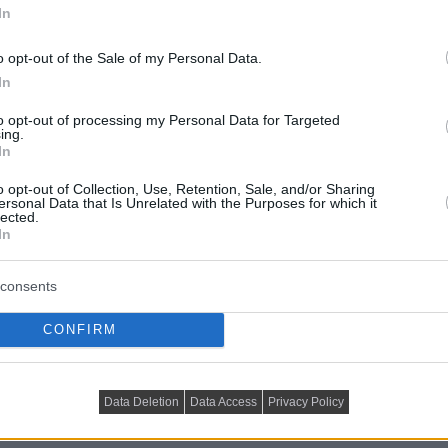
In
o opt-out of the Sale of my Personal Data.
In
to opt-out of processing my Personal Data for Targeted
ing.
In
o opt-out of Collection, Use, Retention, Sale, and/or Sharing
ersonal Data that Is Unrelated with the Purposes for which it
lected.
In
consents
CONFIRM
Data Deletion
Data Access
Privacy Policy