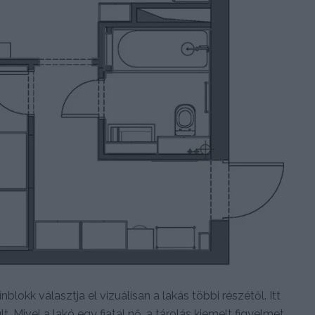
blokk választja el vizuálisan a lakás többi részétől. Itt
. Mivel a lakó egy fiatal nő, a tárolás kiemelt figyelmet