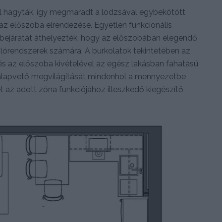
nül hagyták, így megmaradt a lodzsával egybekötött
az előszoba elrendezése. Egyetlen funkcionális
a bejáratát áthelyezték, hogy az előszobában elegendő
árolórendszerek számára. A burkolatok tekintetében az
és az előszoba kivételével az egész lakásban fahatású
s, alapvető megvilágítását mindenhol a mennyezetbe
t az adott zóna funkciójához illeszkedő kiegészítő