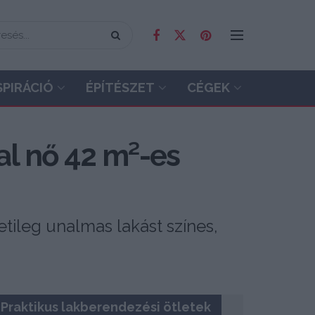
SPIRÁCIÓ
ÉPÍTÉSZET
CÉGEK
tal nő 42 m²-es
etileg unalmas lakást színes,
Praktikus lakberendezési ötletek