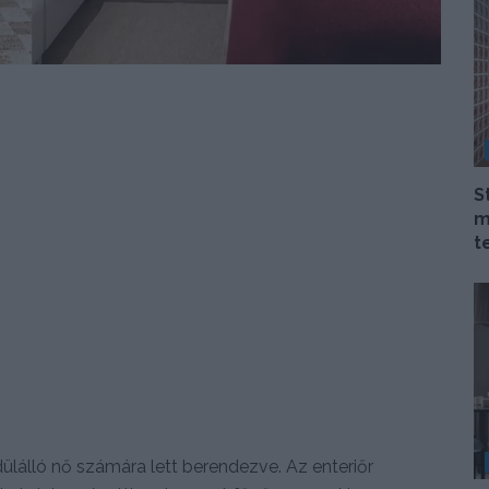
S
m
t
ülálló nő számára lett berendezve. Az enteriőr