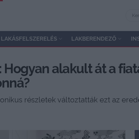
LAKÁSFELSZERELÉS
LAKBERENDEZŐ
IN
 Hogyan alakult át a fia
onná?
ronikus részletek változtatták ezt az ered