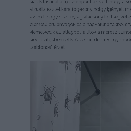
kialakításánál a fő szempont az volt, hogy a 
vizuális esztétikára fogékony hölgy igényeit ma
az volt, hogy viszonylag alacsony költségvet
elérhető árú anyagok és a nagyáruházakból szá
kiemelkedik az átlagból: a titok a merész színp
kiegészítőkben rejlik. A végeredmény egy moder
„sablonos” érzet.