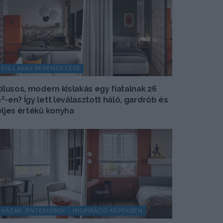
KIS LAKÁS BERENDEZÉSE
tílusos, modern kislakás egy fiatalnak 26
²-en? Így lett leválasztott háló, gardrób és
eljes értékű konyha
HÁZAK, ENTERIŐRÖK - INSPIRÁCIÓ KÉPEKBEN