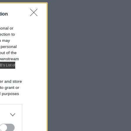
tion
sonal or
ection to
ou may
 personal
out of the
 downstream
B’s List of
er and store
to grant or
ed purposes