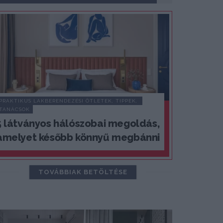
PRAKTIKUS LAKBERENDEZÉSI ÖTLETEK, TIPPEK, 
TANÁCSOK
5 látványos hálószobai megoldás,
amelyet később könnyű megbánni
TOVÁBBIAK BETÖLTÉSE