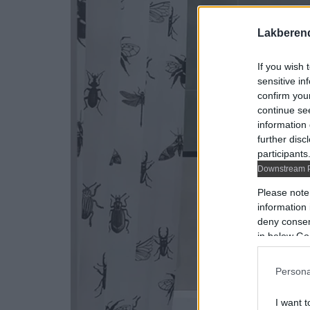
Lakberen
If you wish 
sensitive in
confirm you
continue se
information 
further disc
participants
Downstream P
Please note
information 
deny consent
in below Go
Persona
I want t