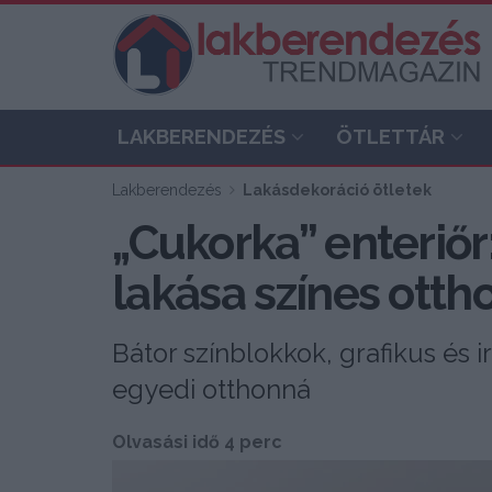
LAKBERENDEZÉS
ÖTLETTÁR
Lakberendezés
Lakásdekoráció ötletek
„Cukorka” enteriőr:
lakása színes otth
Bátor színblokkok, grafikus és i
egyedi otthonná
Olvasási idő 4 perc