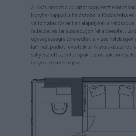
A lakás eredeti alaprajzát nagyrészt érintetle
konyha-nappali, a hálószoba, a fürdőszoba és 
változtatás történt az alaprajzon: a hálószob
falfelület és tér szabaduljon fel a beépített t
egységességre törekedtek: a vizes helyiségek 
laminált padlót fektettek le. A lakás általáno
süllyesztett szpotlámpák biztosítják, amelyeke
fények tesznek teljessé.