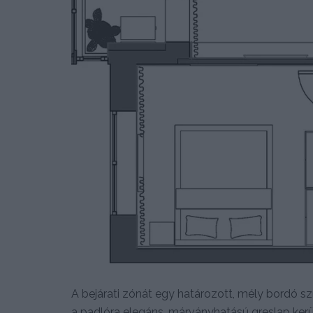
A bejárati zónát egy határozott, mély bordó szín
a padlóra elegáns, márványhatású greslap került