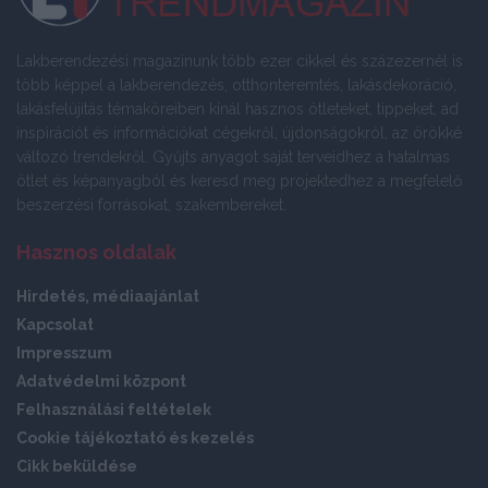
Lakberendezési magazinunk több ezer cikkel és százezernél is
több képpel a lakberendezés, otthonteremtés, lakásdekoráció,
lakásfelújítás témaköreiben kínál hasznos ötleteket, tippeket, ad
inspirációt és információkat cégekről, újdonságokról, az örökké
változó trendekről. Gyűjts anyagot saját terveidhez a hatalmas
ötlet és képanyagból és keresd meg projektedhez a megfelelő
beszerzési forrásokat, szakembereket.
Hasznos oldalak
Hirdetés, médiaajánlat
Kapcsolat
Impresszum
Adatvédelmi központ
Felhasználási feltételek
Cookie tájékoztató és kezelés
Cikk beküldése