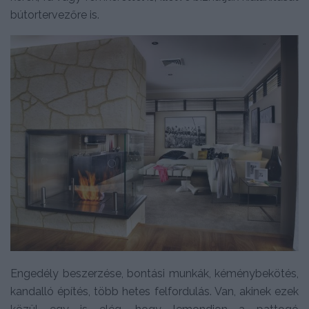
bútortervezőre is.
Engedély beszerzése, bontási munkák, kéménybekötés,
kandalló építés, több hetes felfordulás. Van, akinek ezek