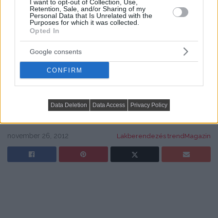
I want to opt-out of Collection, Use,
Retention, Sale, and/or Sharing of my
Personal Data that Is Unrelated with the
Purposes for which it was collected.
Opted In
Kedveled a Lakbermagazint? Állítsd be itt, hogy előrébb
Google consents
CONFIRM
jelenjenek meg cikkeink a Google-találataidban.
címkék:
bioalkohol
bioethanol
bioethanol kandalló
biokandalló
cserépkályha
fűtőérték
kandalló
Data Deletion
Data Access
Privacy Policy
kémény
lakberendezési ötletek
november 26, 2012
Lakberendezés trendMagazin