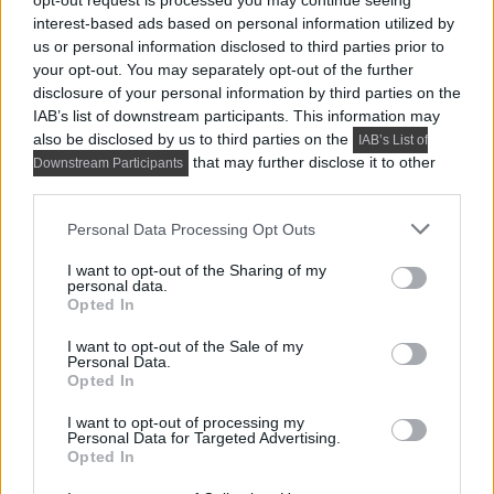
opt-out request is processed you may continue seeing
interest-based ads based on personal information utilized by
us or personal information disclosed to third parties prior to
your opt-out. You may separately opt-out of the further
disclosure of your personal information by third parties on the
IAB’s list of downstream participants. This information may
also be disclosed by us to third parties on the
IAB’s List of
that may further disclose it to other
Downstream Participants
third parties.
források, ajánlatunk:
Császkó kalyha
és
Please note that this website/app uses one or more Google
bioethanolkandallo.hu
Personal Data Processing Opt Outs
services and may gather and store information including but
not limited to your visit or usage behaviour. You may click to
I want to opt-out of the Sharing of my
personal data.
grant or deny consent to Google and its third-party tags to
Opted In
use your data for below specified purposes in below Google
consent section.
I want to opt-out of the Sale of my
Personal Data.
Opted In
I want to opt-out of processing my
Personal Data for Targeted Advertising.
Opted In