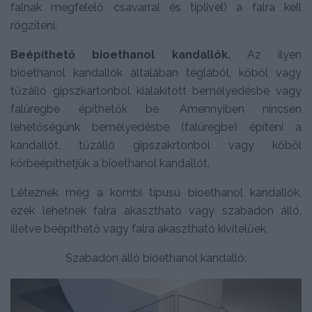
falnak megfelelő csavarral és tiplivel) a falra kell
rögzíteni.
Beépíthető bioethanol kandallók.
Az ilyen
bioethanol kandallók általában téglából, kőből vagy
tűzálló gipszkartonból kialakított bemélyedésbe vagy
falüregbe építhetők be. Amennyiben nincsen
lehetőségünk bemélyedésbe (falüregbe) építeni a
kandallót, tűzálló gipszakrtonból vagy kőből
körbeépíthetjük a bioethanol kandallót.
Léteznek még a kombi típusú bioethanol kandallók,
ezek lehetnek falra akasztható vagy szabadon álló,
illetve beépíthető vagy falra akasztható kivitelűek.
Szabadon álló bioethanol kandalló: