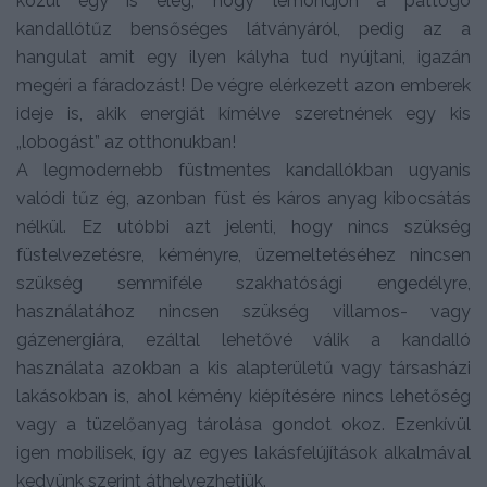
közül egy is elég, hogy lemondjon a pattogó
kandallótűz bensőséges látványáról, pedig az a
hangulat amit egy ilyen kályha tud nyújtani, igazán
megéri a fáradozást! De végre elérkezett azon emberek
ideje is, akik energiát kímélve szeretnének egy kis
„lobogást” az otthonukban!
A legmodernebb füstmentes kandallókban ugyanis
valódi tűz ég, azonban füst és káros anyag kibocsátás
nélkül. Ez utóbbi azt jelenti, hogy nincs szükség
füstelvezetésre, kéményre, üzemeltetéséhez nincsen
szükség semmiféle szakhatósági engedélyre,
használatához nincsen szükség villamos- vagy
gázenergiára, ezáltal lehetővé válik a kandalló
használata azokban a kis alapterületű vagy társasházi
lakásokban is, ahol kémény kiépítésére nincs lehetőség
vagy a tüzelőanyag tárolása gondot okoz. Ezenkívül
igen mobilisek, így az egyes lakásfelújítások alkalmával
kedvünk szerint áthelyezhetjük.