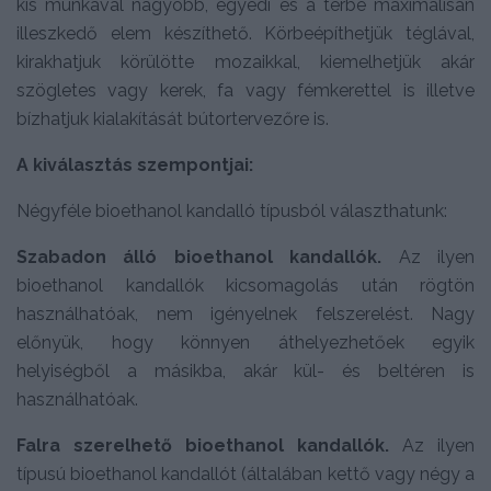
kis munkával nagyobb, egyedi és a térbe maximálisan
illeszkedő elem készíthető. Körbeépíthetjük téglával,
kirakhatjuk körülötte mozaikkal, kiemelhetjük akár
szögletes vagy kerek, fa vagy fémkerettel is illetve
bízhatjuk kialakítását bútortervezőre is.
A kiválasztás szempontjai:
Négyféle bioethanol kandalló típusból választhatunk:
Szabadon álló bioethanol kandallók.
Az ilyen
bioethanol kandallók kicsomagolás után rögtön
használhatóak, nem igényelnek felszerelést. Nagy
előnyük, hogy könnyen áthelyezhetőek egyik
helyiségből a másikba, akár kül- és beltéren is
használhatóak.
Falra szerelhető bioethanol kandallók.
Az ilyen
típusú bioethanol kandallót (általában kettő vagy négy a