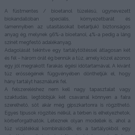
A füstmentes / bioetanol tüzelésű, úgynevezett
biokandallóban speciális, környezetbarát és
(amennyiben az utasításokat betartjuk) biztonságos
anyag ég, melynek 96%-a bioetanol, 4%-a pedig a láng
színét megfestő adalékanyag.
Adagolását tekintve egy tartálytöltéssel átlagosan két
és fél – három órát ég bennük a tűz, amely közel azonos
egy jól megrakott farakás égési időtartamával. A kívánt
tűz erősségének függvényében dönthetjük el, hogy
hány tartályt használunk fel.
A felszereléshez nem kell nagy tapasztalat vagy
szaktudás, legtöbbjük két csavarral könnyen a falra
szerelhető, sőt akár még gipszkartonra is rögzíthető.
Egyes típusok rögzítés nélkül, a térben is elhelyezhetok,
körbeforgathatók. Léteznek olyan modellek is, ahol a
tűz vízjátékkal kombinálódik, és a tartályokból egy