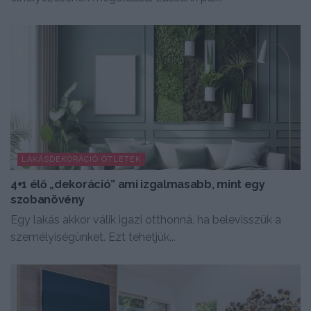
LAKÁSDEKORÁCIÓ ÖTLETEK
4+1 élő „dekoráció” ami izgalmasabb, mint egy
szobanövény
Egy lakás akkor válik igazi otthonná, ha belevisszük a
személyiségünket. Ezt tehetjük...