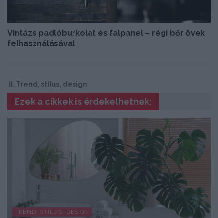
Vintázs padlóburkolat és falpanel – régi bőr övek
felhasználásával
Itt:
Trend, stílus, design
Ezek a cikkek is érdekelhetnek:
TREND, STÍLUS, DESIGN