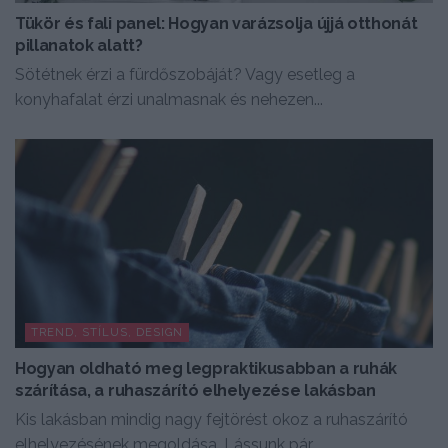
Tükör és fali panel: Hogyan varázsolja újjá otthonát
pillanatok alatt?
Sötétnek érzi a fürdőszobáját? Vagy esetleg a
konyhafalat érzi unalmasnak és nehezen...
TREND, STÍLUS, DESIGN
Hogyan oldható meg legpraktikusabban a ruhák
szárítása, a ruhaszárító elhelyezése lakásban
Kis lakásban mindig nagy fejtörést okoz a ruhaszárító
elhelyezésének megoldása. Lássunk pár...