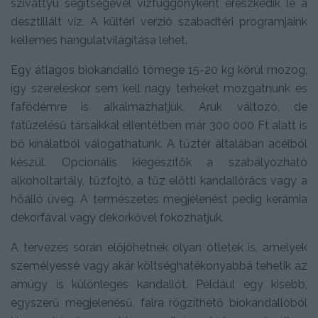
szivattyú segítségével vízfüggönyként ereszkedik le a
desztillált víz. A kültéri verzió szabadtéri programjaink
kellemes hangulatvilágítása lehet.
Egy átlagos biokandalló tömege 15-20 kg körül mozog,
így szereléskor sem kell nagy terheket mozgatnunk és
fafödémre is alkalmazhatjuk. Áruk változó, de
fatüzelésű társaikkal ellentétben már 300 000 Ft alatt is
bő kínálatból válogathatunk. A tűztér általában acélból
készül. Opcionális kiegészítők a szabályozható
alkoholtartály, tűzfojtó, a tűz előtti kandallórács vagy a
hőálló üveg. A természetes megjelenést pedig kerámia
dekorfával vagy dekorkővel fokozhatjuk.
A tervezés során előjöhetnek olyan ötletek is, amelyek
személyessé vagy akár költséghatékonyabbá tehetik az
amúgy is különleges kandallót. Például egy kisebb,
egyszerű megjelenésű, falra rögzíthető biokandallóból