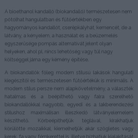
A bioethanol kandalló (biokandalló) természetesen nem
pótolhat hangulatban és fűtőértékben egy
hagyományos kandallót, cserépkályhát, kemencét, de a
látvány, a kényelem, a használat és a beüzemelés
egyszerűsége pompás alternatívát jelent olyan
helyeken, ahol pl. nincs lehetőség vagy túl nagy
költséggel járna egy kémény építése.
A biokandallók főleg modern stílusú lakások hangulati
kiegészítői és természetesen fűtőértékük is minimális. A
modern stílus persze nem alapkövetelmény, a választék
hatalmas és a beépíthető vagy falra szerelhető
biokandallókkal nagyobb, egyedi és a lakberendezési
stílushoz maximálisan illeszkedő látványelemelem
készíthető. Körbeépíthetjük téglával, kirakhatjuk
körülötte mozaikkal, kiemelhetjük akár szögletes vagy
kerek, fa vagy fémkerettel is, illetve bízhatjuk kialakítását