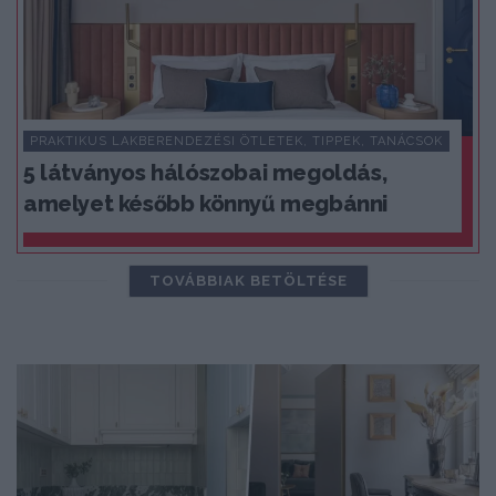
PRAKTIKUS LAKBERENDEZÉSI ÖTLETEK, TIPPEK, TANÁCSOK
5 látványos hálószobai megoldás,
amelyet később könnyű megbánni
TOVÁBBIAK BETÖLTÉSE