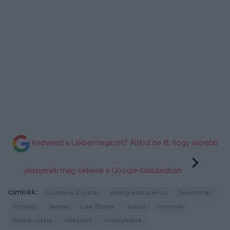
Kedveled a Lakbermagazint? Állítsd be itt, hogy előrébb
jelenjenek meg cikkeink a Google-találataidban.
címkék:
Cumbria Crystal
energiatakarékos
fényforrás
kristály
lámpa
Lee Broom
luxus
minimál
ólomkristály
világítás
villanykörte