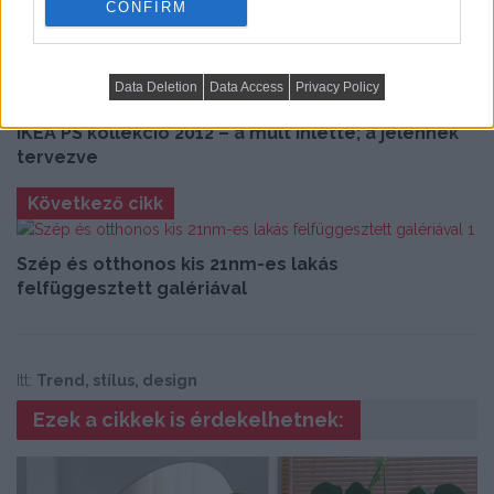
CONFIRM
Data Deletion
Data Access
Privacy Policy
IKEA PS kollekció 2012 – a múlt ihlette; a jelennek
tervezve
Következő cikk
Szép és otthonos kis 21nm-es lakás
felfüggesztett galériával
Itt:
Trend, stílus, design
Ezek a cikkek is érdekelhetnek: