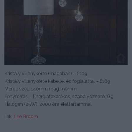
Kristály villanykörte (magában) – £109
Kristály villanykörte kábellel és foglalattal – £189
Méret: szél.: 140mm mag.: 90mm
Fényforrás – Energiatakarékos, szabályozható, G9
Halogen (25W), 2000 óra élettartammal
link:
Lee Broom