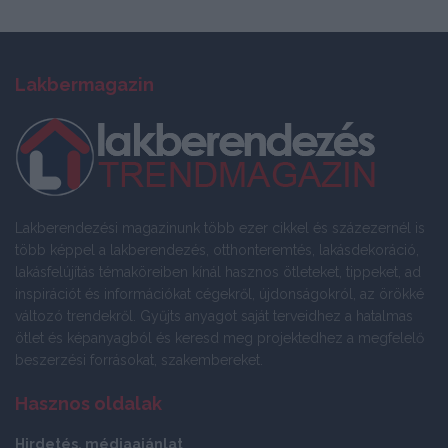
Lakbermagazin
Lakberendezési magazinunk több ezer cikkel és százezernél is
több képpel a lakberendezés, otthonteremtés, lakásdekoráció,
lakásfelújítás témaköreiben kínál hasznos ötleteket, tippeket, ad
inspirációt és információkat cégekről, újdonságokról, az örökké
változó trendekről. Gyűjts anyagot saját terveidhez a hatalmas
ötlet és képanyagból és keresd meg projektedhez a megfelelő
beszerzési forrásokat, szakembereket.
Hasznos oldalak
Hirdetés, médiaajánlat