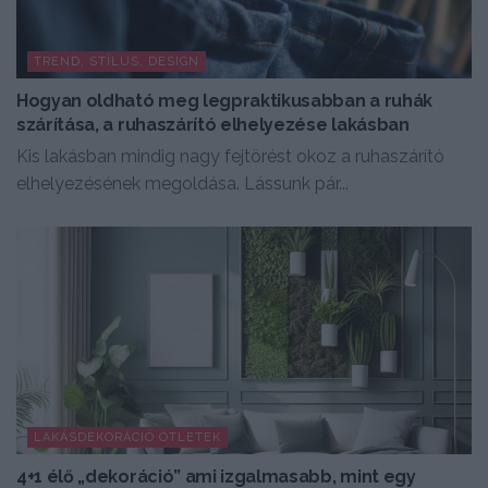
TREND, STÍLUS, DESIGN
Hogyan oldható meg legpraktikusabban a ruhák
szárítása, a ruhaszárító elhelyezése lakásban
Kis lakásban mindig nagy fejtörést okoz a ruhaszárító
elhelyezésének megoldása. Lássunk pár...
LAKÁSDEKORÁCIÓ ÖTLETEK
4+1 élő „dekoráció” ami izgalmasabb, mint egy