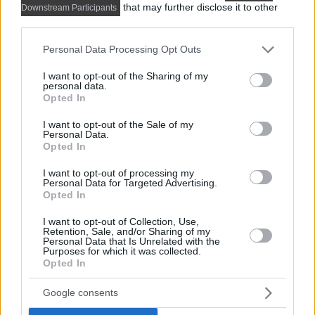
that may further disclose it to other
Downstream Participants
third parties.
Please note that this website/app uses one or more Google
Personal Data Processing Opt Outs
services and may gather and store information including but
not limited to your visit or usage behaviour. You may click to
I want to opt-out of the Sharing of my
personal data.
grant or deny consent to Google and its third-party tags to
Opted In
use your data for below specified purposes in below Google
consent section.
I want to opt-out of the Sale of my
Personal Data.
Opted In
I want to opt-out of processing my
Personal Data for Targeted Advertising.
Opted In
Előző cikk
I want to opt-out of Collection, Use,
Retention, Sale, and/or Sharing of my
Personal Data that Is Unrelated with the
Purposes for which it was collected.
Opted In
Google consents