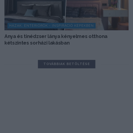
HÁZAK, ENTERIŐRÖK - INSPIRÁCIÓ KÉPEKBEN
Anya és tinédzser lánya kényelmes otthona
kétszintes sorházi lakásban
TOVÁBBIAK BETÖLTÉSE