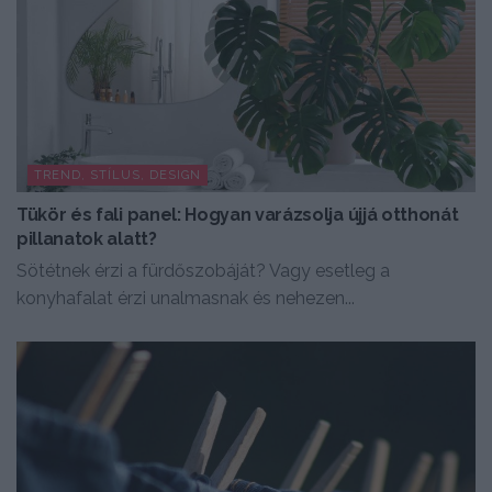
TREND, STÍLUS, DESIGN
Tükör és fali panel: Hogyan varázsolja újjá otthonát
pillanatok alatt?
Sötétnek érzi a fürdőszobáját? Vagy esetleg a
konyhafalat érzi unalmasnak és nehezen...