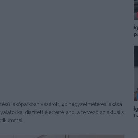
Í
p
pítésű lakóparkban vásárolt, 40 négyzetméteres lakása
Í
nyalatokkal díszített élettérré, ahol a tervező az aktuális
h
ktikummal.