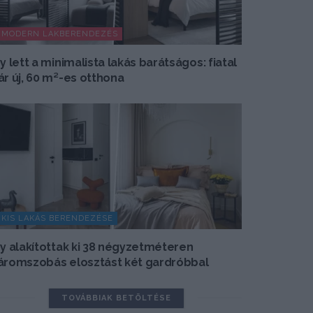
MODERN LAKBERENDEZÉS
gy lett a minimalista lakás barátságos: fiatal
ár új, 60 m²-es otthona
KIS LAKÁS BERENDEZÉSE
gy alakítottak ki 38 négyzetméteren
áromszobás elosztást két gardróbbal
TOVÁBBIAK BETÖLTÉSE