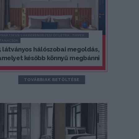
PRAKTIKUS LAKBERENDEZÉSI ÖTLETEK, TIPPEK, 
TANÁCSOK
5 látványos hálószobai megoldás,
amelyet később könnyű megbánni
TOVÁBBIAK BETÖLTÉSE