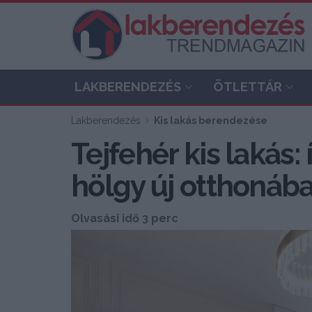
LAKBERENDEZÉS
ÖTLETTÁR
Lakberendezés
Kis lakás berendezése
Tejfehér kis lakás: 
hölgy új otthonáb
Olvasási idő 3 perc