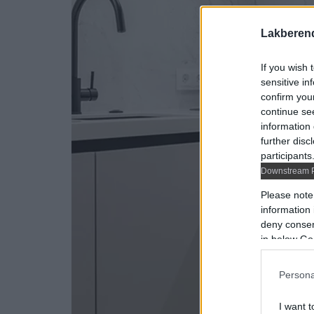
Lakberen
If you wish 
sensitive in
confirm you
continue se
information 
further disc
participants
Downstream P
Please note
information 
deny consent
in below Go
Persona
I want t