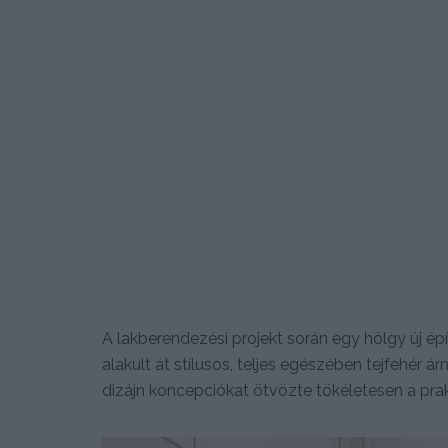
A lakberendezési projekt során egy hölgy új é
alakult át stílusos, teljes egészében tejfehér ár
dizájn koncepciókat ötvözte tökéletesen a pra