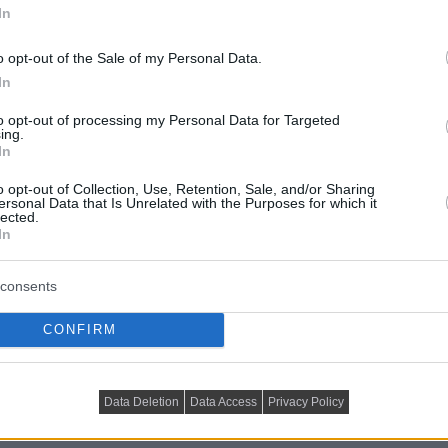
In
o opt-out of the Sale of my Personal Data.
In
to opt-out of processing my Personal Data for Targeted
ing.
In
o opt-out of Collection, Use, Retention, Sale, and/or Sharing
ersonal Data that Is Unrelated with the Purposes for which it
lected.
In
consents
CONFIRM
elynek eredménye egy ergonomikus amerikai konyhás,
Data Deletion
Data Access
Privacy Policy
gesen ellátott hálószoba, valamint egy fürdőszoba
s lakásfelújítás lágy tejfehér és borvörös színek