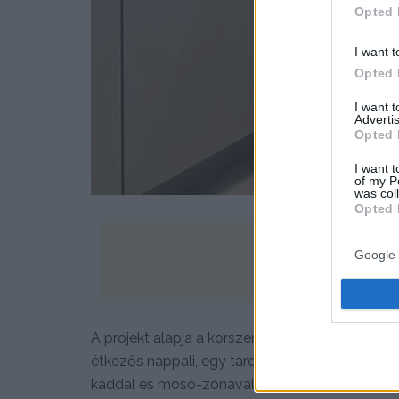
Opted 
I want t
Opted 
I want 
Advertis
Opted 
I want t
of my P
was col
Opted 
Google 
A projekt alapja a korszerű térszervezés, am
étkezős nappali, egy tárolórendszerekkel bősé
káddal és mosó-zónával. /
Egyszerű, de stíluso