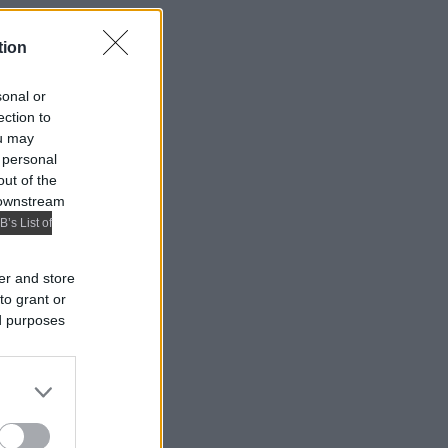
tion
sonal or
ection to
ou may
 personal
out of the
 downstream
B’s List of
er and store
to grant or
ed purposes