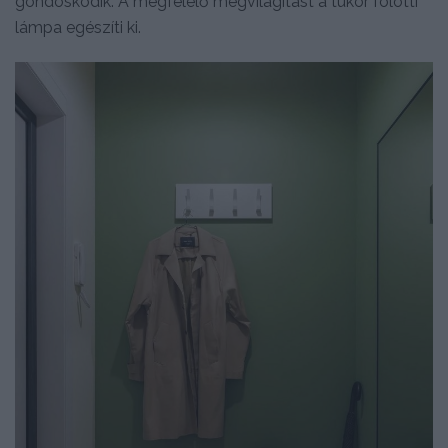
gondoskodik. A megfelelő megvilágítást a tükör fölötti
lámpa egészíti ki.