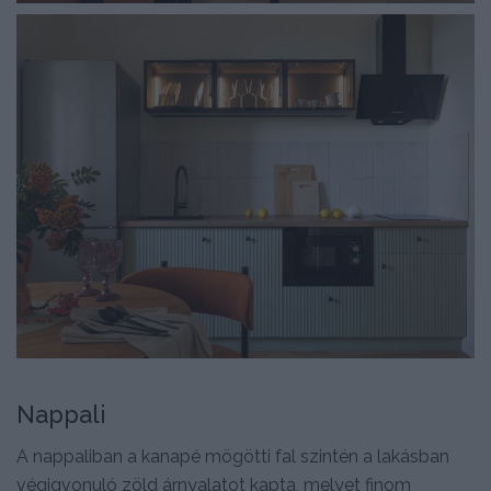
Nappali
A nappaliban a kanapé mögötti fal szintén a lakásban
végigvonuló zöld árnyalatot kapta, melyet finom