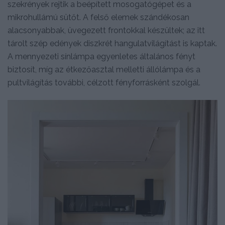
szekrények rejtik a beépített mosogatógépet és a
mikrohullámú sütőt. A felső elemek szándékosan
alacsonyabbak, üvegezett frontokkal készültek; az itt
tárolt szép edények diszkrét hangulatvilágítást is kaptak.
A mennyezeti sínlámpa egyenletes általános fényt
biztosít, míg az étkezőasztal melletti állólámpa és a
pultvilágítás további, célzott fényforrásként szolgál.