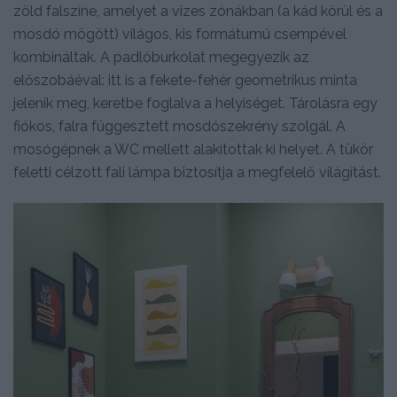
zöld falszíne, amelyet a vizes zónákban (a kád körül és a
mosdó mögött) világos, kis formátumú csempével
kombináltak. A padlóburkolat megegyezik az
előszobáéval: itt is a fekete-fehér geometrikus minta
jelenik meg, keretbe foglalva a helyiséget. Tárolásra egy
fiókos, falra függesztett mosdószekrény szolgál. A
mosógépnek a WC mellett alakítottak ki helyet. A tükör
feletti célzott fali lámpa biztosítja a megfelelő világítást.