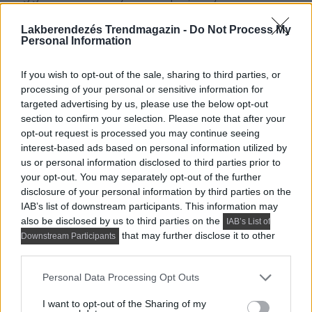
krémszín, valamint terrakotta és természetes fa
Lakberendezés Trendmagazin -
Do Not Process My
akcentusok ellensúlyoznak. A padlóra az egész
Personal Information
lakótérben egységesen laminált parketta került. A
tárolást egy tv-szekrény biztosítja az apróbb
If you wish to opt-out of the sale, sharing to third parties, or
tárgyaknak.
processing of your personal or sensitive information for
targeted advertising by us, please use the below opt-out
Ez is érdekelhet:
Hogyan értek el tágas hatást 39m2-
section to confirm your selection. Please note that after your
opt-out request is processed you may continue seeing
en: nyugodt tejeskávé, csokoládé és zöld színek
interest-based ads based on personal information utilized by
us or personal information disclosed to third parties prior to
your opt-out. You may separately opt-out of the further
disclosure of your personal information by third parties on the
IAB’s list of downstream participants. This information may
also be disclosed by us to third parties on the
IAB’s List of
that may further disclose it to other
Downstream Participants
third parties.
Please note that this website/app uses one or more Google
Personal Data Processing Opt Outs
services and may gather and store information including but
not limited to your visit or usage behaviour. You may click to
I want to opt-out of the Sharing of my