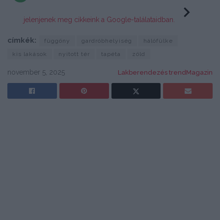
jelenjenek meg cikkeink a Google-találataidban.
címkék:
függöny
gardróbhelyiség
hálófülke
kis lakások
nyitott tér
tapéta
zöld
november 5, 2025
Lakberendezés trendMagazin