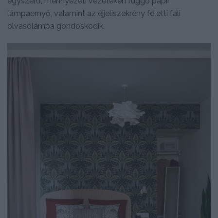
egyszerű, mennyezeti vezetéken függő papír
lámpaernyő, valamint az éjjeliszekrény feletti fali
olvasólámpa gondoskodik.