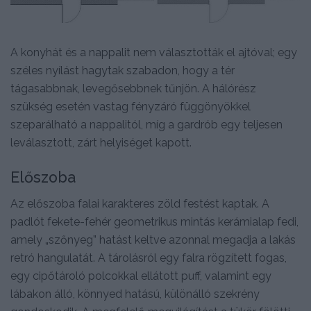
A konyhát és a nappalit nem választották el ajtóval; egy
széles nyílást hagytak szabadon, hogy a tér
tágasabbnak, levegősebbnek tűnjön. A hálórész
szükség esetén vastag fényzáró függönyökkel
szeparálható a nappalitól, míg a gardrób egy teljesen
leválasztott, zárt helyiséget kapott.
Előszoba
Az előszoba falai karakteres zöld festést kaptak. A
padlót fekete-fehér geometrikus mintás kerámialap fedi,
amely „szőnyeg” hatást keltve azonnal megadja a lakás
retró hangulatát. A tárolásról egy falra rögzített fogas,
egy cipőtároló polcokkal ellátott puff, valamint egy
lábakon álló, könnyed hatású, különálló szekrény