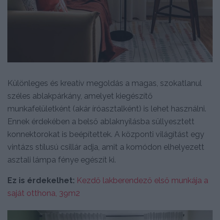
Különleges és kreatív megoldás a magas, szokatlanul
széles ablakpárkány, amelyet kiegészítő
munkafelületként (akár íróasztalként) is lehet használni.
Ennek érdekében a belső ablaknyílásba süllyesztett
konnektorokat is beépítettek. A központi világítást egy
vintázs stílusú csillár adja, amit a komódon elhelyezett
asztali lámpa fénye egészít ki.
Ez is érdekelhet:
Kezdő lakberendező első munkája a
saját otthona, 39m2