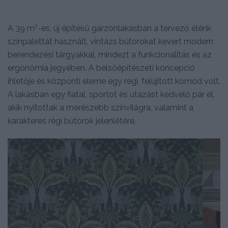
A 39 m²-es, új építésű garzonlakásban a tervező élénk
színpalettát használt, vintázs bútorokat kevert modern
berendezési tárgyakkal, mindezt a funkcionalitás és az
ergonómia jegyében. A belsőépítészeti koncepció
ihletője és központi eleme egy régi, felújított komód volt.
A lakásban egy fiatal, sportot és utazást kedvelő pár él,
akik nyitottak a merészebb színvilágra, valamint a
karakteres régi bútorok jelenlétére.