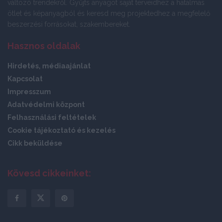
változó trendekről. Gyűjts anyagot saját terveidhez a hatalmas
ötlet és képanyagból és keresd meg projektedhez a megfelelő
beszerzési forrásokat, szakembereket.
Hasznos oldalak
Hirdetés, médiaajánlat
Kapcsolat
Impresszum
Adatvédelmi központ
Felhasználási feltételek
Cookie tájékoztató és kezelés
Cikk beküldése
Kövesd cikkeinket: