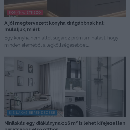
KONYHA, ÉTKEZŐ
A jól megtervezett konyha drágábbnak hat:
mutatjuk, miért
Egy konyha nem attól sugároz prémium hatást, hogy
minden eleméből a legköltségesebbet...
KIS LAKÁS BERENDEZÉSE
Minilakás egy diáklánynak: 16 m² is lehet kifejezetten
barátságos első otthon