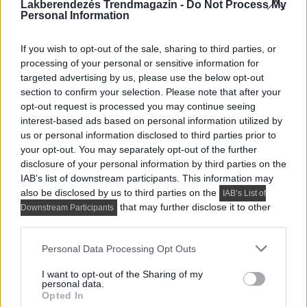
Lakberendezés Trendmagazin -
Do Not Process My
Ezek a cikkek is érdekelhetnek:
Personal Information
If you wish to opt-out of the sale, sharing to third parties, or
processing of your personal or sensitive information for
targeted advertising by us, please use the below opt-out
section to confirm your selection. Please note that after your
opt-out request is processed you may continue seeing
interest-based ads based on personal information utilized by
us or personal information disclosed to third parties prior to
your opt-out. You may separately opt-out of the further
disclosure of your personal information by third parties on the
PRAKTIKUS LAKBERENDEZÉSI ÖTLETEK, TIPPEK, TANÁCSOK
IAB’s list of downstream participants. This information may
also be disclosed by us to third parties on the
IAB’s List of
5 látványos hálószobai megoldás, amelyet később
that may further disclose it to other
Downstream Participants
könnyű megbánni
third parties.
A hálószoba berendezésénél különösen fontos, hogy a
Please note that this website/app uses one or more Google
látvány mellett a hosszú távú...
Personal Data Processing Opt Outs
services and may gather and store information including but
not limited to your visit or usage behaviour. You may click to
I want to opt-out of the Sharing of my
personal data.
grant or deny consent to Google and its third-party tags to
Opted In
use your data for below specified purposes in below Google