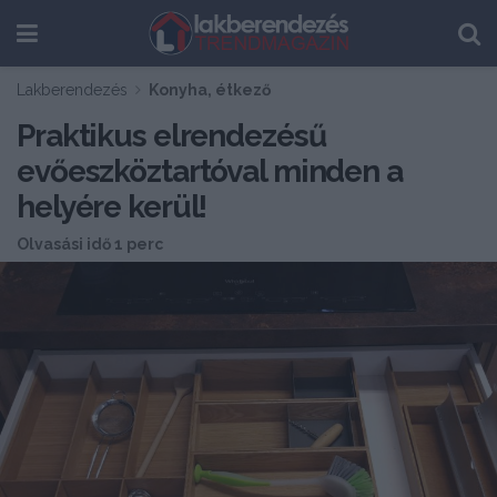
Lakberendezés
Konyha, étkező
Praktikus elrendezésű
evőeszköztartóval minden a
helyére kerül!
Olvasási idő 1 perc