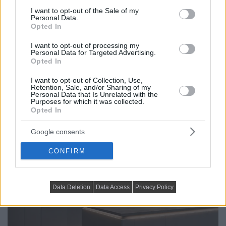
consent section.
I want to opt-out of the Sale of my
Personal Data.
Opted In
I want to opt-out of processing my
Personal Data for Targeted Advertising.
Opted In
PRAKTIKUS LAKBERENDEZÉSI ÖTLETEK, TIPPEK, TANÁCSOK
I want to opt-out of Collection, Use,
Retention, Sale, and/or Sharing of my
Retro stílust vinnél az otthonodba? Ez a 7
Personal Data that Is Unrelated with the
Purposes for which it was collected.
lakberendezési ötlet karaktert ad a térnek
Opted In
A retro stílus az utóbbi években újra erősebben jelen van
a lakberendezésben,...
Google consents
CONFIRM
Data Deletion
Data Access
Privacy Policy