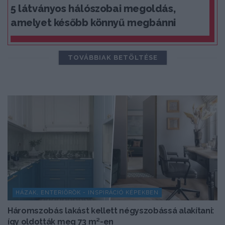
5 látványos hálószobai megoldás,
amelyet később könnyű megbánni
TOVÁBBIAK BETÖLTÉSE
HÁZAK, ENTERIŐRÖK - INSPIRÁCIÓ KÉPEKBEN
Háromszobás lakást kellett négyszobássá alakítani:
így oldották meg 73 m²-en