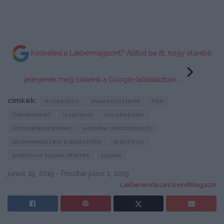
Kedveled a Lakbermagazint? Állítsd be itt, hogy előrébb
jelenjenek meg cikkeink a Google-találataidban.
címkék:
evőeszköz
evőeszköztartó
fiók
fiókrendező
inspiráció
konyhabútor
konyhafelszerelés
konyhai rendszerező
lakberendezési kiegészítők
praktikus
praktikus tippek ötletek
tippek
június 19, 2019 - Frissítve július 1, 2019
Lakberendezés trendMagazin