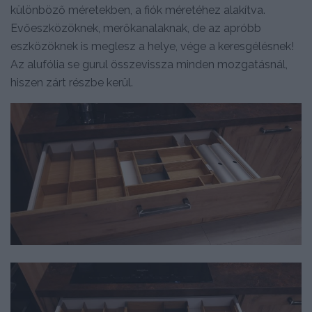
különböző méretekben, a fiók méretéhez alakítva.
Evőeszközöknek, merőkanalaknak, de az apróbb
eszközöknek is meglesz a helye, vége a keresgélésnek!
Az alufólia se gurul összevissza minden mozgatásnál,
hiszen zárt részbe kerül.