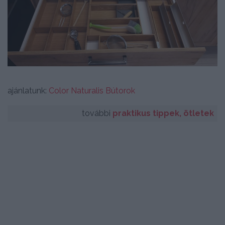
ajánlatunk:
Color Naturalis Bútorok
további
praktikus tippek, ötletek