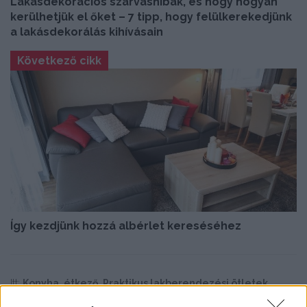
Lakásdekorációs szarvashibák, és hogy hogyan
kerülhetjük el őket – 7 tipp, hogy felülkerekedjünk
a lakásdekorálás kihívásain
Következő cikk
Így kezdjünk hozzá albérlet kereséséhez
Itt:
Konyha, étkező
,
Praktikus lakberendezési ötletek,
tippek, tanácsok