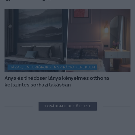
HÁZAK, ENTERIŐRÖK - INSPIRÁCIÓ KÉPEKBEN
Anya és tinédzser lánya kényelmes otthona
kétszintes sorházi lakásban
TOVÁBBIAK BETÖLTÉSE