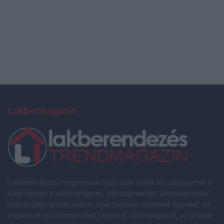
Lakbermagazin
Lakberendezési magazinunk több ezer cikkel és százezernél is
több képpel a lakberendezés, otthonteremtés, lakásdekoráció,
lakásfelújítás témaköreiben kínál hasznos ötleteket, tippeket, ad
inspirációt és információkat cégekről, újdonságokról, az örökké