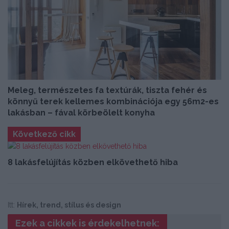
Meleg, természetes fa textúrák, tiszta fehér és
könnyű terek kellemes kombinációja egy 56m2-es
lakásban – fával körbeölelt konyha
Következő cikk
8 lakásfelújítás közben elkövethető hiba
Itt:
Hírek, trend, stílus és design
Ezek a cikkek is érdekelhetnek: