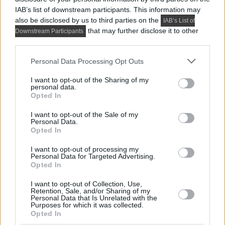
IAB’s list of downstream participants. This information may
also be disclosed by us to third parties on the
IAB’s List of
that may further disclose it to other
Downstream Participants
third parties.
Please note that this website/app uses one or more Google
Personal Data Processing Opt Outs
services and may gather and store information including but
not limited to your visit or usage behaviour. You may click to
I want to opt-out of the Sharing of my
personal data.
grant or deny consent to Google and its third-party tags to
Opted In
Alaprajz:
use your data for below specified purposes in below Google
consent section.
I want to opt-out of the Sale of my
Personal Data.
Opted In
I want to opt-out of processing my
Personal Data for Targeted Advertising.
Opted In
I want to opt-out of Collection, Use,
Retention, Sale, and/or Sharing of my
Personal Data that Is Unrelated with the
Purposes for which it was collected.
Opted In