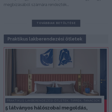
megbízásából számára rendezték...
TOVÁBBIAK BETÖLTÉSE
Praktikus lakberendezési ötletek
PRAKTIKUS LAKBERENDEZÉSI ÖTLETEK, TIPPEK, TANÁCSOK
5 látványos hálószobai megoldás,