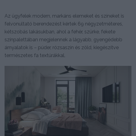
Az ügyfelek modern, markáns elemeket és színeket is
felvonultató berendezést kértek 69 négyzetméteres,
kétszobás lakásukban, ahol a fehér, szürke, fekete
színpalettában megjelennek a lágyabb, gyengédebb
árnyalatok is – púder, rózsaszín és zöld, kiegészítve
természetes fa textúrákkal.