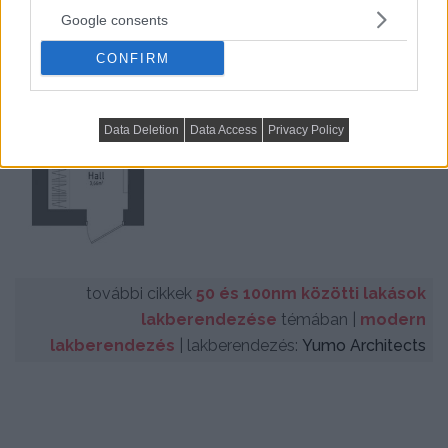
Google consents
CONFIRM
Data Deletion
Data Access
Privacy Policy
további cikkek
50 és 100nm közötti lakások
lakberendezése
témában |
modern
lakberendezés
| lakberendezés:
Yumo Architects