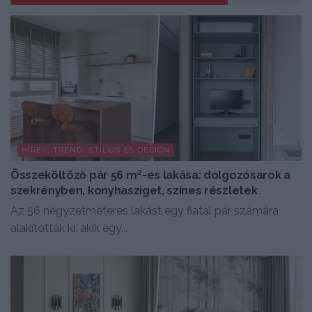
HÍREK, TREND, STÍLUS ÉS DESIGN
Összeköltöző pár 56 m²-es lakása: dolgozósarok a
szekrényben, konyhasziget, színes részletek
Az 56 négyzetméteres lakást egy fiatal pár számára
alakították ki, akik egy...