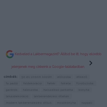
Kedveled a Lakbermagazint? Állítsd be itt, hogy előrébb
jelenjenek meg cikkeink a Google-találataidban.
címkék:
50 és 100nm között
előszoba
étkező
fa padló
faldekoráció
fehér
fekete
fürdőszoba
gardrób
hálószoba
halszálkás parketta
konyha
lakásdekoráció
lakberendezési ötletek
modern lakberendezési stílus
mosókonyha
nappali