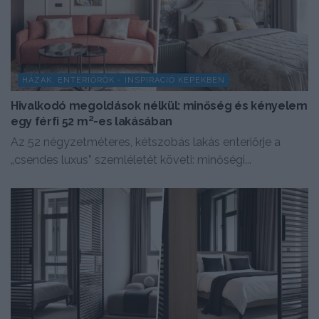
HÁZAK, ENTERIŐRÖK - INSPIRÁCIÓ KÉPEKBEN
Hivalkodó megoldások nélkül: minőség és kényelem
egy férfi 52 m²-es lakásában
Az 52 négyzetméteres, kétszobás lakás enteriőrje a
„csendes luxus” szemléletét követi: minőségi...