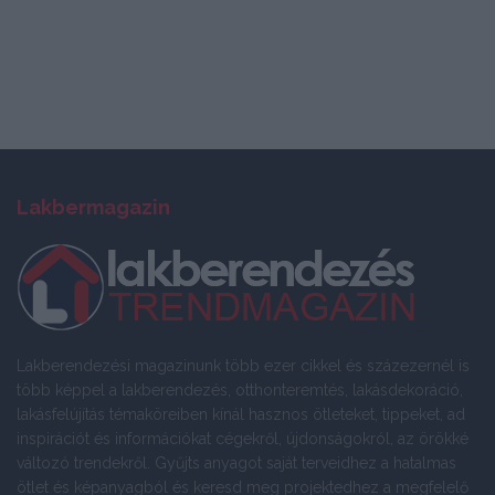
Lakbermagazin
Lakberendezési magazinunk több ezer cikkel és százezernél is
több képpel a lakberendezés, otthonteremtés, lakásdekoráció,
lakásfelújítás témaköreiben kínál hasznos ötleteket, tippeket, ad
inspirációt és információkat cégekről, újdonságokról, az örökké
változó trendekről. Gyűjts anyagot saját terveidhez a hatalmas
ötlet és képanyagból és keresd meg projektedhez a megfelelő