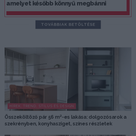
amelyet később könnyű megbánni
TOVÁBBIAK BETÖLTÉSE
HÍREK, TREND, STÍLUS ÉS DESIGN
Összeköltöző pár 56 m²-es lakása: dolgozósarok a
szekrényben, konyhasziget, színes részletek