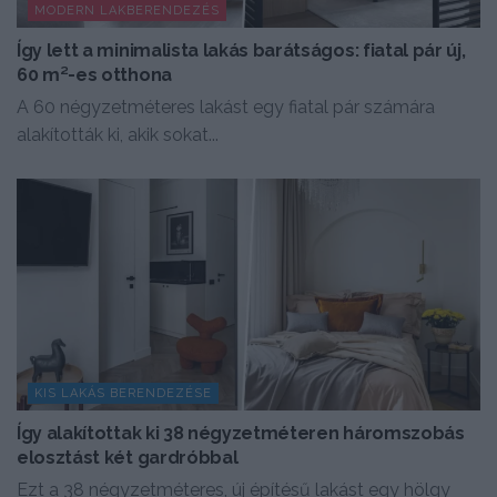
MODERN LAKBERENDEZÉS
Így lett a minimalista lakás barátságos: fiatal pár új,
60 m²-es otthona
A 60 négyzetméteres lakást egy fiatal pár számára
alakították ki, akik sokat...
KIS LAKÁS BERENDEZÉSE
Így alakítottak ki 38 négyzetméteren háromszobás
elosztást két gardróbbal
Ezt a 38 négyzetméteres, új építésű lakást egy hölgy