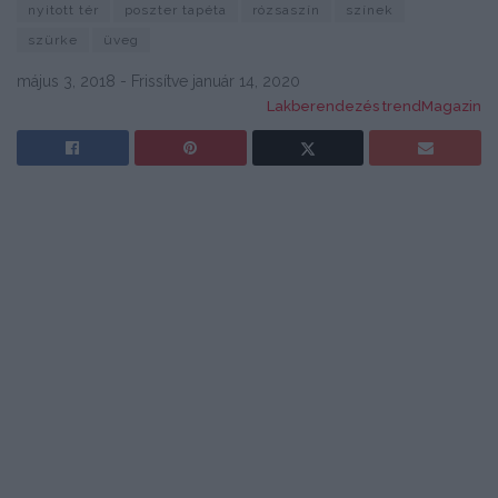
nyitott tér
poszter tapéta
rózsaszín
színek
szürke
üveg
május 3, 2018 - Frissítve január 14, 2020
Lakberendezés trendMagazin