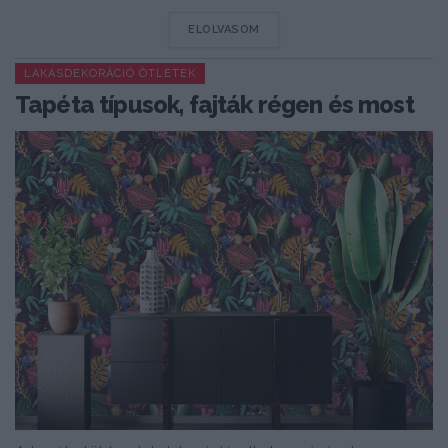
DETAILS
ELOLVASOM
LAKÁSDEKORÁCIÓ ÖTLETEK
Tapéta típusok, fajták régen és most