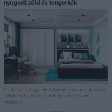
nyugodt zöld és tengerkék
A fiatal férfi a megszokottól eltérő, a dekorációban erős
színeket is felvonultató otthont szeretett volna
varázsolni...
DETAILS