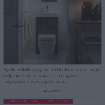
Egy kis mellékhelyiség, wc, mini fürdőszoba dekorációja
is elgondolkodtató feladat, vannak egyszerű
megoldások, melyek segíthetnek a...
DETAILS
ELOLVASOM
GYEREKSZOBA BERENDEZÉS, GYEREKBÚTOR