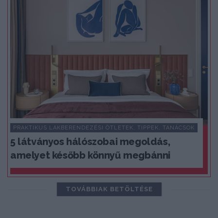
PRAKTIKUS LAKBERENDEZÉSI ÖTLETEK, TIPPEK, TANÁCSOK
5 látványos hálószobai megoldás,
amelyet később könnyű megbánni
TOVÁBBIAK BETÖLTÉSE