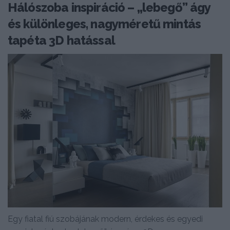
Hálószoba inspiráció – „lebegő” ágy
és különleges, nagyméretű mintás
tapéta 3D hatással
Egy fiatal fiú szobájának modern, érdekes és egyedi