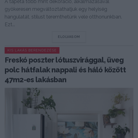
A tapéta több mint dekoráció, alkalmazásával
gyökeresen megváltoztathatjuk egy helyiség
hangulatát, stílust teremthetünk vele otthonunkban.
Ezt...
DETAILS
ELOLVASOM
KIS LAKÁS BERENDEZÉSE
Freskó poszter lótuszvirággal, üveg
polc hátfalak nappali és háló között
47m2-es lakásban