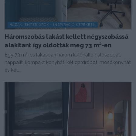
HÁZAK, ENTERIŐRÖK - INSPIRÁCIÓ KÉPEKBEN
Háromszobás lakást kellett négyszobássá
alakítani: így oldották meg 73 m²-en
Egy 73 m²-es lakásban három különálló hálószobát,
nappalit, kompakt konyhát, két gardróbot, mosókonyhát
és két...