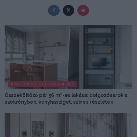
HÍREK, TREND, STÍLUS ÉS DESIGN
Összeköltöző pár 56 m²-es lakása: dolgozósarok a
szekrényben, konyhasziget, színes részletek