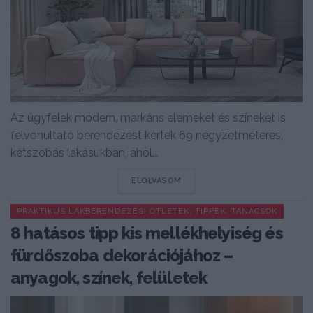
Az ügyfelek modern, markáns elemeket és színeket is
felvonultató berendezést kértek 69 négyzetméteres,
kétszobás lakásukban, ahol...
DETAILS
ELOLVASOM
PRAKTIKUS LAKBERENDEZÉSI ÖTLETEK, TIPPEK, TANÁCSOK
8 hatásos tipp kis mellékhelyiség és
fürdőszoba dekorációjához –
anyagok, színek, felületek