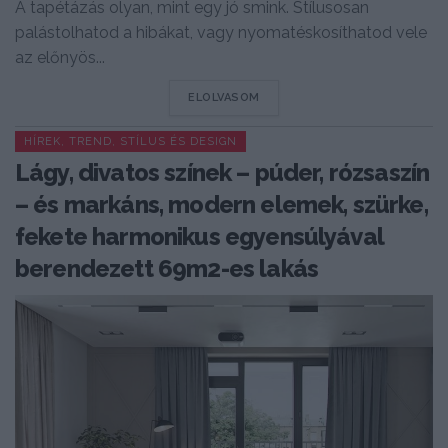
A tapétázás olyan, mint egy jó smink. Stílusosan
palástolhatod a hibákat, vagy nyomatéskosíthatod vele
az előnyös...
DETAILS
ELOLVASOM
HÍREK, TREND, STÍLUS ÉS DESIGN
Lágy, divatos színek – púder, rózsaszín
– és markáns, modern elemek, szürke,
fekete harmonikus egyensúlyával
berendezett 69m2-es lakás