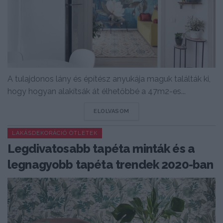
A tulajdonos lány és építész anyukája maguk találták ki,
hogy hogyan alakítsák át élhetőbbé a 47m2-es...
DETAILS
ELOLVASOM
LAKÁSDEKORÁCIÓ ÖTLETEK
Legdivatosabb tapéta minták és a
legnagyobb tapéta trendek 2020-ban