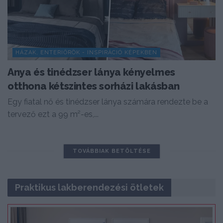
HÁZAK, ENTERIŐRÖK - INSPIRÁCIÓ KÉPEKBEN
Anya és tinédzser lánya kényelmes
otthona kétszintes sorházi lakásban
Egy fiatal nő és tinédzser lánya számára rendezte be a
tervező ezt a 99 m²-es,...
TOVÁBBIAK BETÖLTÉSE
Praktikus lakberendezési ötletek