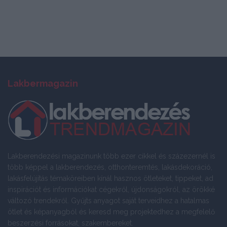
Lakbermagazin
Lakberendezési magazinunk több ezer cikkel és százezernél is
több képpel a lakberendezés, otthonteremtés, lakásdekoráció,
lakásfelújítás témaköreiben kínál hasznos ötleteket, tippeket, ad
inspirációt és információkat cégekről, újdonságokról, az örökké
változó trendekről. Gyűjts anyagot saját terveidhez a hatalmas
ötlet és képanyagból és keresd meg projektedhez a megfelelő
beszerzési forrásokat, szakembereket.