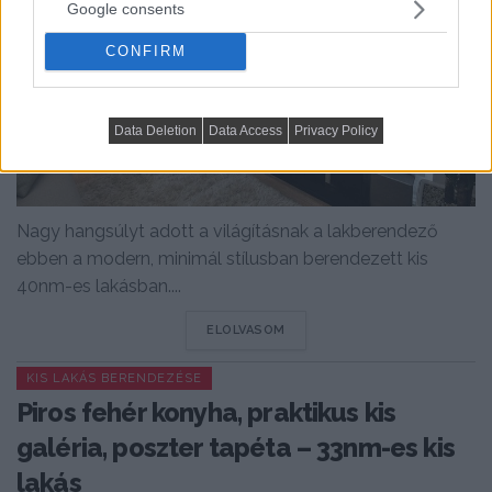
Google consents
CONFIRM
Data Deletion
Data Access
Privacy Policy
Nagy hangsúlyt adott a világításnak a lakberendező
ebben a modern, minimál stílusban berendezett kis
40nm-es lakásban....
DETAILS
ELOLVASOM
KIS LAKÁS BERENDEZÉSE
Piros fehér konyha, praktikus kis
galéria, poszter tapéta – 33nm-es kis
lakás