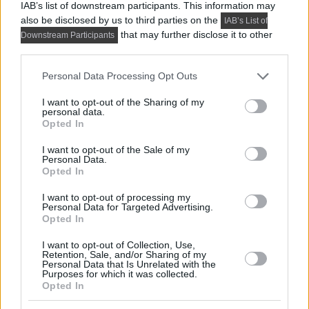
IAB’s list of downstream participants. This information may
also be disclosed by us to third parties on the
IAB’s List of
that may further disclose it to other
Downstream Participants
third parties.
Az alábbi képeken egy fiatal angoltanárnő kis lakását
Please note that this website/app uses one or more Google
láthatjátok, a lakberendezők a megrendelő ízlését,
Personal Data Processing Opt Outs
services and may gather and store information including but
kedvenc színeit,...
not limited to your visit or usage behaviour. You may click to
I want to opt-out of the Sharing of my
personal data.
grant or deny consent to Google and its third-party tags to
DETAILS
ELOLVASOM
Opted In
use your data for below specified purposes in below Google
consent section.
I want to opt-out of the Sale of my
KIS LAKÁS BERENDEZÉSE
Personal Data.
Otthonos, minimál stílusban
Opted In
berendezett kis 40m2-es lakás egy
I want to opt-out of processing my
Personal Data for Targeted Advertising.
egyedülálló férfinak
Opted In
I want to opt-out of Collection, Use,
Retention, Sale, and/or Sharing of my
Personal Data that Is Unrelated with the
Purposes for which it was collected.
Opted In