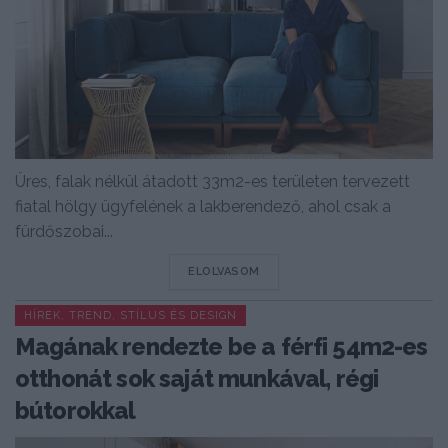
Üres, falak nélkül átadott 33m2-es területen tervezett
fiatal hölgy ügyfelének a lakberendező, ahol csak a
fürdőszobai...
DETAILS
ELOLVASOM
HÍREK, TREND, STÍLUS ÉS DESIGN
Magának rendezte be a férfi 54m2-es
otthonát sok saját munkával, régi
bútorokkal