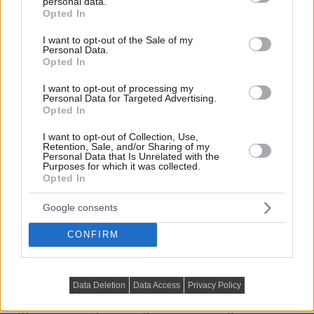
personal data.
grant or deny consent to Google and its third-party tags to
Opted In
Egyetemista lánynak berendezett
use your data for below specified purposes in below Google
consent section.
33m2-es lakás szép, mély színekkel,
I want to opt-out of the Sale of my
Personal Data.
egy szobával
Opted In
I want to opt-out of processing my
Personal Data for Targeted Advertising.
Opted In
I want to opt-out of Collection, Use,
Retention, Sale, and/or Sharing of my
Personal Data that Is Unrelated with the
Purposes for which it was collected.
Opted In
Google consents
CONFIRM
Data Deletion
Data Access
Privacy Policy
Egyetemista lány édesanyja vásárolta meg az