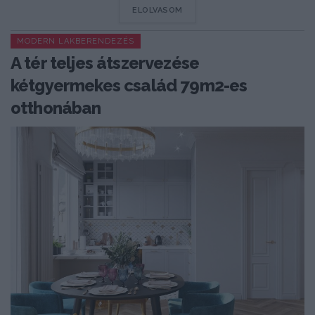
DETAILS
ELOLVASOM
MODERN LAKBERENDEZÉS
A tér teljes átszervezése
kétgyermekes család 79m2-es
otthonában