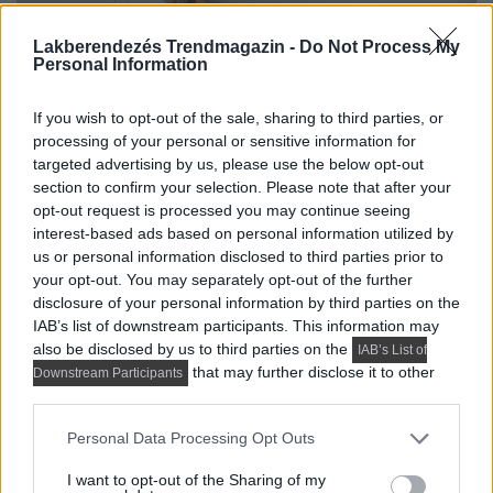
Lakberendezés Trendmagazin -
Do Not Process My
Personal Information
If you wish to opt-out of the sale, sharing to third parties, or
processing of your personal or sensitive information for
targeted advertising by us, please use the below opt-out
section to confirm your selection. Please note that after your
opt-out request is processed you may continue seeing
interest-based ads based on personal information utilized by
us or personal information disclosed to third parties prior to
your opt-out. You may separately opt-out of the further
disclosure of your personal information by third parties on the
IAB’s list of downstream participants. This information may
A tulajdonos férfi videós hirdetésekkel foglalkozik és
also be disclosed by us to third parties on the
IAB’s List of
szereti a lakberendezést. Magának rendezte be 54m2-
that may further disclose it to other
Downstream Participants
third parties.
es, kétszobás otthonát,...
Please note that this website/app uses one or more Google
Personal Data Processing Opt Outs
DETAILS
ELOLVASOM
services and may gather and store information including but
not limited to your visit or usage behaviour. You may click to
I want to opt-out of the Sharing of my
KIS LAKÁS BERENDEZÉSE