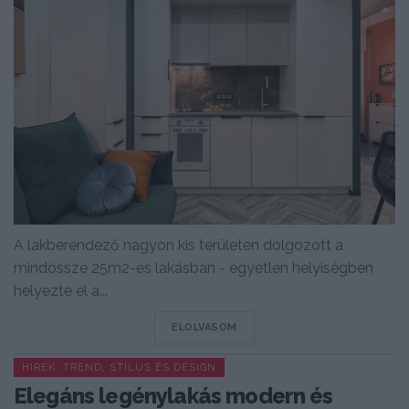
A lakberendező nagyon kis területen dolgozott a
mindössze 25m2-es lakásban - egyetlen helyiségben
helyezte el a...
DETAILS
ELOLVASOM
HÍREK, TREND, STÍLUS ÉS DESIGN
Elegáns legénylakás modern és