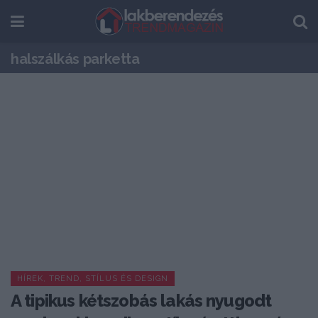
halszálkás parketta
HÍREK, TREND, STÍLUS ÉS DESIGN
A tipikus kétszobás lakás nyugodt