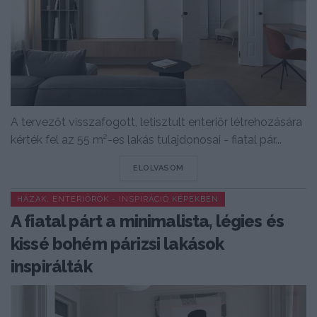
A tervezőt visszafogott, letisztult enteriőr létrehozására
kérték fel az 55 m²-es lakás tulajdonosai - fiatal pár...
DETAILS
ELOLVASOM
HÁZAK, ENTERIŐRÖK - INSPIRÁCIÓ KÉPEKBEN
A fiatal párt a minimalista, légies és
kissé bohém párizsi lakások
inspirálták