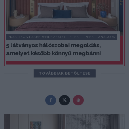
PRAKTIKUS LAKBERENDEZÉSI ÖTLETEK, TIPPEK, TANÁCSOK
5 látványos hálószobai megoldás,
amelyet később könnyű megbánni
TOVÁBBIAK BETÖLTÉSE