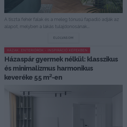
A tiszta fehér falak és a meleg tónusú fapadló adják az
alapot, melyben a lakás tulajdonosának...
DETAILS
ELOLVASOM
HÁZAK, ENTERIŐRÖK - INSPIRÁCIÓ KÉPEKBEN
Házaspár gyermek nélkül: klasszikus
és minimalizmus harmonikus
keveréke 55 m²-en