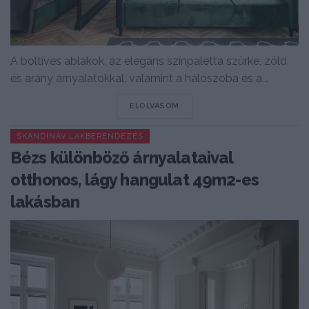
A boltíves ablakok, az elegáns színpaletta szürke, zöld
és arany árnyalatokkal, valamint a hálószoba és a...
DETAILS
ELOLVASOM
SKANDINÁV LAKBERENDEZÉS
Bézs különböző árnyalataival
otthonos, lágy hangulat 49m2-es
lakásban