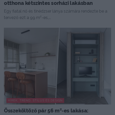
otthona kétszintes sorházi lakásban
Egy fiatal nő és tinédzser lánya számára rendezte be a
tervező ezt a 99 m²-es,...
HÍREK, TREND, STÍLUS ÉS DESIGN
Összeköltöző pár 56 m²-es lakása: