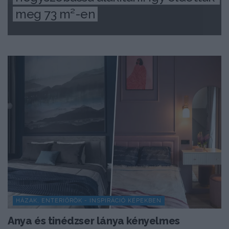
meg 73 m²-en
HÁZAK, ENTERIŐRÖK - INSPIRÁCIÓ KÉPEKBEN
Anya és tinédzser lánya kényelmes