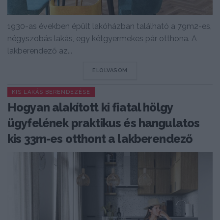
1930-as években épült lakóházban található a 79m2-es,
négyszobás lakás, egy kétgyermekes pár otthona. A
lakberendező az...
DETAILS
ELOLVASOM
KIS LAKÁS BERENDEZÉSE
Hogyan alakított ki fiatal hölgy
ügyfelének praktikus és hangulatos
kis 33m-es otthont a lakberendező