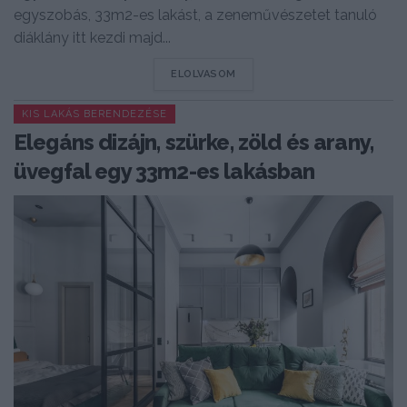
egyszobás, 33m2-es lakást, a zeneművészetet tanuló
diáklány itt kezdi majd...
DETAILS
ELOLVASOM
KIS LAKÁS BERENDEZÉSE
Elegáns dizájn, szürke, zöld és arany,
üvegfal egy 33m2-es lakásban