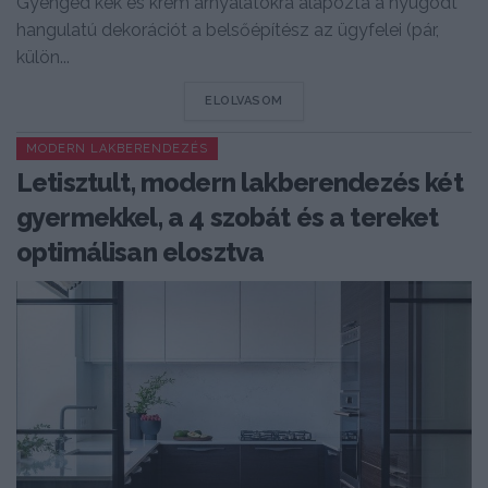
Gyengéd kék és krém árnyalatokra alapozta a nyugodt
hangulatú dekorációt a belsőépítész az ügyfelei (pár,
külön...
DETAILS
ELOLVASOM
MODERN LAKBERENDEZÉS
Letisztult, modern lakberendezés két
gyermekkel, a 4 szobát és a tereket
optimálisan elosztva