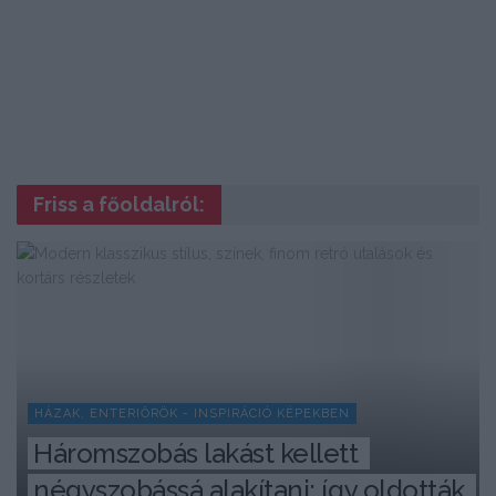
Friss a főoldalról:
HÁZAK, ENTERIŐRÖK - INSPIRÁCIÓ KÉPEKBEN
Háromszobás lakást kellett 
négyszobássá alakítani: így oldották 