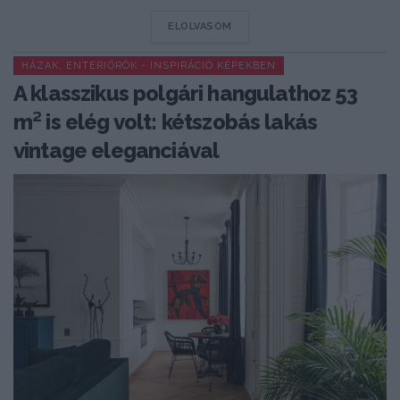
DETAILS
ELOLVASOM
HÁZAK, ENTERIŐRÖK - INSPIRÁCIÓ KÉPEKBEN
A klasszikus polgári hangulathoz 53
m² is elég volt: kétszobás lakás
vintage eleganciával