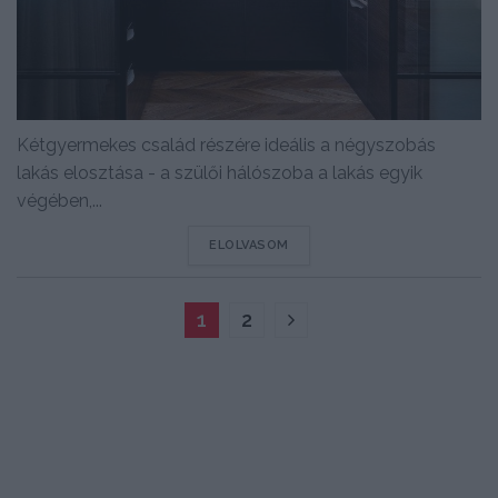
Kétgyermekes család részére ideális a négyszobás
lakás elosztása - a szülői hálószoba a lakás egyik
végében,...
DETAILS
ELOLVASOM
1
2