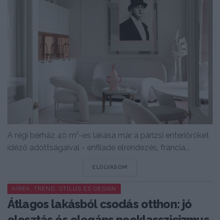
A régi bérház 40 m²-es lakása már a párizsi enteriőröket
idéző adottságaival - enfilade elrendezés, francia...
DETAILS
ELOLVASOM
HÍREK, TREND, STÍLUS ÉS DESIGN
Átlagos lakásból csodás otthon: jó
elosztás és elegáns neoklasszicizmus