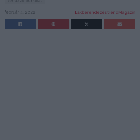
terrazzo burkolat
február 4, 2022
Lakberendezés trendMagazin