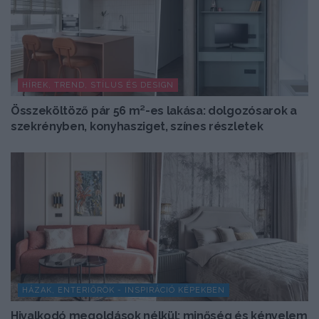
HÍREK, TREND, STÍLUS ÉS DESIGN
Összeköltöző pár 56 m²-es lakása: dolgozósarok a
szekrényben, konyhasziget, színes részletek
HÁZAK, ENTERIŐRÖK - INSPIRÁCIÓ KÉPEKBEN
Hivalkodó megoldások nélkül: minőség és kényelem