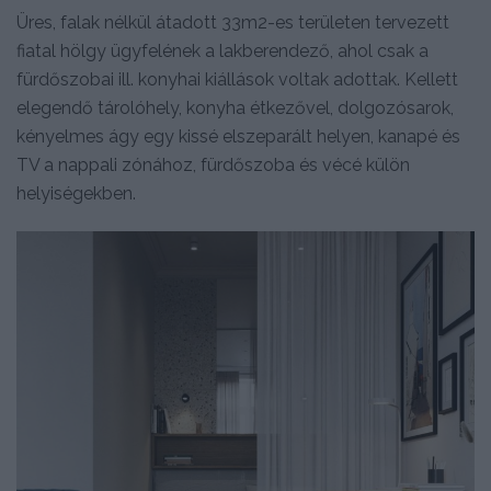
Üres, falak nélkül átadott 33m2-es területen tervezett
fiatal hölgy ügyfelének a lakberendező, ahol csak a
fürdőszobai ill. konyhai kiállások voltak adottak. Kellett
elegendő tárolóhely, konyha étkezővel, dolgozósarok,
kényelmes ágy egy kissé elszeparált helyen, kanapé és
TV a nappali zónához, fürdőszoba és vécé külön
helyiségekben.