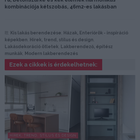
kombinációja kétszobás, 46m2-es lakásban
Itt:
Kis lakás berendezése
,
Házak, Enteriőrök - inspiráció
képekben
,
Hírek, trend, stílus és design
,
Lakásdekoráció ötletek
,
Lakberendező, építész
munkák
,
Modern lakberendezés
Ezek a cikkek is érdekelhetnek:
HÍREK, TREND, STÍLUS ÉS DESIGN