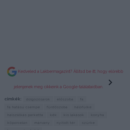
Kedveled a Lakbermagazint? Állítsd be itt, hogy előrébb
jelenjenek meg cikkeink a Google-találataidban.
címkék:
dolgozósarok
előszoba
fa
fa hatású csempe
fürdőszoba
hálófülke
halszálkás parketta
kék
kis lakások
konyha
kőporcelán
márvány
nyitott tér
szürke