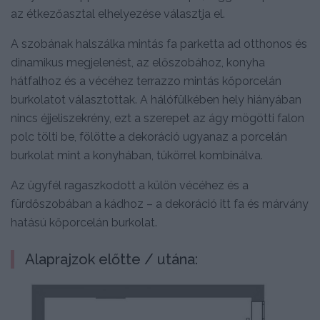
az étkezőasztal elhelyezése választja el.
A szobának halszálka mintás fa parketta ad otthonos és
dinamikus megjelenést, az előszobához, konyha
hátfalhoz és a vécéhez terrazzo mintás kőporcelán
burkolatot választottak. A hálófülkében hely hiányában
nincs éjjeliszekrény, ezt a szerepet az ágy mögötti falon
polc tölti be, fölötte a dekoráció ugyanaz a porcelán
burkolat mint a konyhában, tükörrel kombinálva.
Az ügyfél ragaszkodott a külön vécéhez és a
fürdőszobában a kádhoz – a dekoráció itt fa és márvány
hatású kőporcelán burkolat.
Alaprajzok előtte / utána: