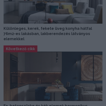
Különleges, kerek, fekete üveg konyha hátfal
76m2-es lakásban, lakberendezés látványos
elemekkel
Következő cikk
Fa, betonszürke és kék elemek harmonikus