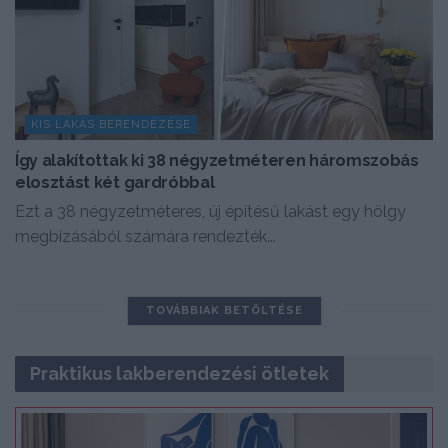
KIS LAKÁS BERENDEZÉSE
Így alakítottak ki 38 négyzetméteren háromszobás
elosztást két gardróbbal
Ezt a 38 négyzetméteres, új építésű lakást egy hölgy
megbízásából számára rendezték...
TOVÁBBIAK BETÖLTÉSE
Praktikus lakberendezési ötletek