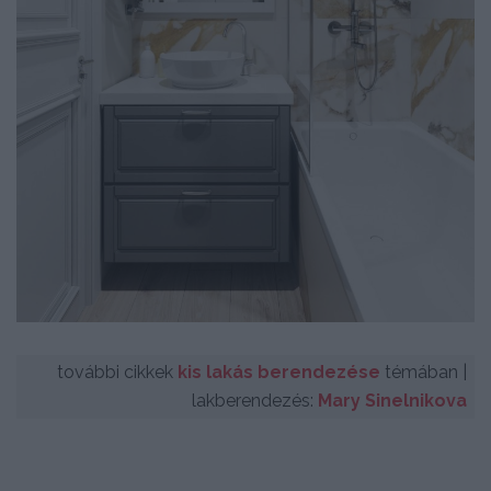
további cikkek
kis lakás berendezése
témában |
lakberendezés:
Mary Sinelnikova