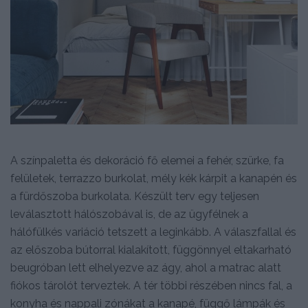
A színpaletta és dekoráció fő elemei a fehér, szürke, fa
felületek, terrazzo burkolat, mély kék kárpit a kanapén és
a fürdőszoba burkolata. Készült terv egy teljesen
leválasztott hálószobával is, de az ügyfélnek a
hálófülkés variáció tetszett a leginkább. A válaszfallal és
az előszoba bútorral kialakított, függönnyel eltakarható
beugróban lett elhelyezve az ágy, ahol a matrac alatt
fiókos tárolót terveztek. A tér többi részében nincs fal, a
konyha és nappali zónákat a kanapé, függő lámpák és