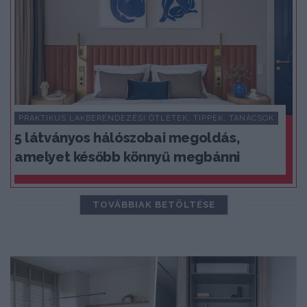
PRAKTIKUS LAKBERENDEZÉSI ÖTLETEK, TIPPEK, TANÁCSOK
5 látványos hálószobai megoldás,
amelyet később könnyű megbánni
TOVÁBBIAK BETÖLTÉSE