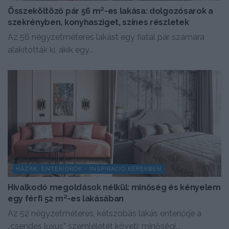
Összeköltöző pár 56 m²-es lakása: dolgozósarok a
szekrényben, konyhasziget, színes részletek
Az 56 négyzetméteres lakást egy fiatal pár számára
alakították ki, akik egy...
HÁZAK, ENTERIŐRÖK - INSPIRÁCIÓ KÉPEKBEN
Hivalkodó megoldások nélkül: minőség és kényelem
egy férfi 52 m²-es lakásában
Az 52 négyzetméteres, kétszobás lakás enteriőrje a
„csendes luxus” szemléletét követi: minőségi...