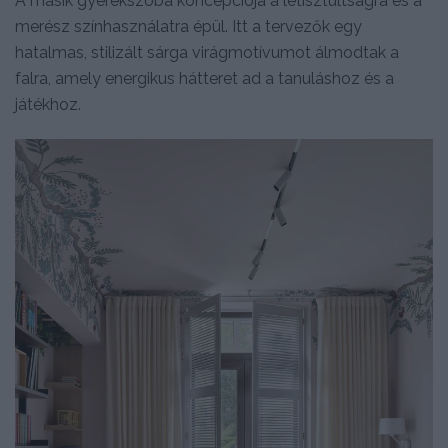
A másik gyerekszoba koncepciója a letisztultságra és a
merész színhasználatra épül. Itt a tervezők egy
hatalmas, stilizált sárga virágmotívumot álmodtak a
falra, amely energikus hátteret ad a tanuláshoz és a
játékhoz.