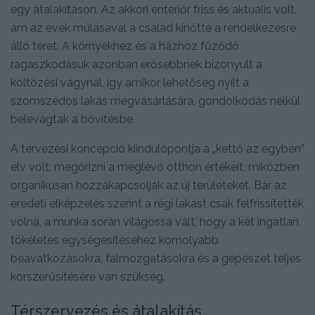
egy átalakításon. Az akkori enteriőr friss és aktuális volt,
ám az évek múlásával a család kinőtte a rendelkezésre
álló teret. A környékhez és a házhoz fűződő
ragaszkodásuk azonban erősebbnek bizonyult a
költözési vágynál, így amikor lehetőség nyílt a
szomszédos lakás megvásárlására, gondolkodás nélkül
belevágtak a bővítésbe.
A tervezési koncepció kiindulópontja a „kettő az egyben”
elv volt: megőrizni a meglévő otthon értékeit, miközben
organikusan hozzákapcsolják az új területeket. Bár az
eredeti elképzelés szerint a régi lakást csak felfrissítették
volna, a munka során világossá vált, hogy a két ingatlan
tökéletes egységesítéséhez komolyabb
beavatkozásokra, falmozgatásokra és a gépészet teljes
korszerűsítésére van szükség.
Térszervezés és átalakítás