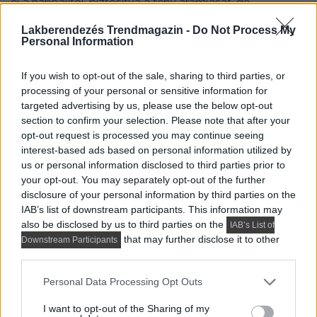
el a nappalitól, biztosítva a fény áramlását, de
megfelelve a biztonsági előírásoknak is. A háziasszony
Lakberendezés Trendmagazin -
Do Not Process My
választása egy modern, technikailag minden igényt
Personal Information
kielégítő Valcucine New Logica konyhabútorra esett,
amelyben a Smeg és Neff beépített gépei kaptak helyet.
If you wish to opt-out of the sale, sharing to third parties, or
processing of your personal or sensitive information for
Különlegesség a kombinált főzési lehetőség (gáz és
targeted advertising by us, please use the below opt-out
indukció), valamint a térbe állított konyhasziget, amely a
section to confirm your selection. Please note that after your
család egyik kedvenc találkozóhelyévé vált. A falon a
opt-out request is processed you may continue seeing
Cattelan Italia Drop fém bortartó polca látható.
interest-based ads based on personal information utilized by
us or personal information disclosed to third parties prior to
your opt-out. You may separately opt-out of the further
disclosure of your personal information by third parties on the
IAB’s list of downstream participants. This information may
also be disclosed by us to third parties on the
IAB’s List of
that may further disclose it to other
Downstream Participants
third parties.
Please note that this website/app uses one or more Google
Personal Data Processing Opt Outs
services and may gather and store information including but
not limited to your visit or usage behaviour. You may click to
I want to opt-out of the Sharing of my