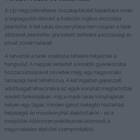
A 132 négyzetméteres összalapterület kialakítása során
a legnagyobb kihívást a funkciók logikus elosztása
jelentette. A két lakás összenyitása nem csupán a falak
áttörését jelentette; újra kellett definiálni a közösségi és
privát zónák határait.
A tervezők a terek szellőssé tételére helyezték a
hangsúlyt. A nappali területét a korábbi gyerekszoba
hozzácsatolásával növelték meg, egy nagyvonalú
társasági teret létrehozva. A két ingatlan gépészeti
adottságait kihasználva az egyik konyhát megtartották
eredeti funkciójában, míg a másik lakás konyhájának
helyén egy tágas, minden igényt kielégítő háztartási
helyiséget és mosókonyhát alakítottak ki – ez a
megoldás különösen praktikusnak bizonyult a
nagycsaládos életvitel szempontjából.