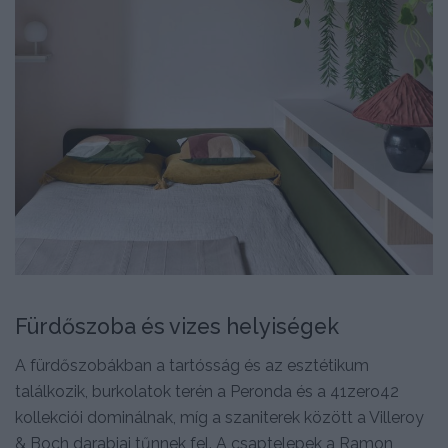
Fürdőszoba és vizes helyiségek
A fürdőszobákban a tartósság és az esztétikum
találkozik, burkolatok terén a Peronda és a 41zero42
kollekciói dominálnak, míg a szaniterek között a Villeroy
& Boch darabjai tűnnek fel. A csaptelepek a Ramon