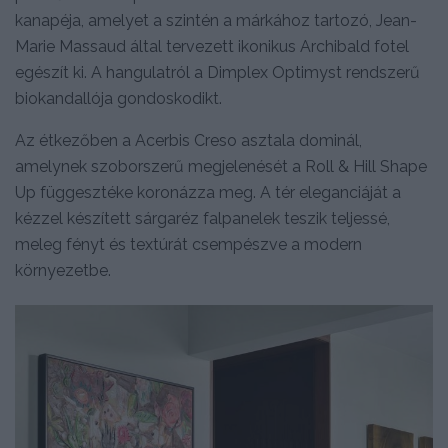
kanapéja, amelyet a szintén a márkához tartozó, Jean-
Marie Massaud által tervezett ikonikus Archibald fotel
egészít ki. A hangulatról a Dimplex Optimyst rendszerű
biokandallója gondoskodikt.
Az étkezőben a Acerbis Creso asztala dominál,
amelynek szoborszerű megjelenését a Roll & Hill Shape
Up függesztéke koronázza meg. A tér eleganciáját a
kézzel készített sárgaréz falpanelek teszik teljessé,
meleg fényt és textúrát csempészve a modern
környezetbe.