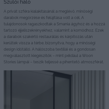
Szülői háló
A privát szféra kialakításánál a meglévő, minőségi
darabok megőrzése és felújítása volt a cél. A
tulajdonosok ragaszkodtak a Smania ágyhoz és a hozzá
tartozó éjjeliszekrényekhez, valamint a komódhoz. Ezek
a darabok szakértő restaurálás és kárpitozás után
kerültek vissza a térbe, bizonyítva, hogy a minőségi
design időtálló. A hálószoba textíliái és a gondosan
megválasztott kiegészítők – mint például a Woon
Stories lámpái – teszik teljessé a pihentető atmoszférát.