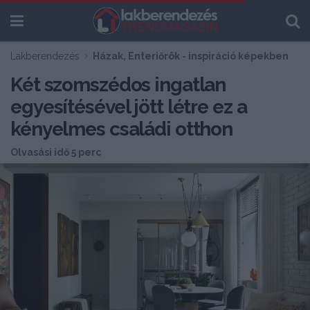
Lakberendezés
Házak, Enteriőrök - inspiráció képekben
Két szomszédos ingatlan
egyesítésével jött létre ez a
kényelmes családi otthon
Olvasási idő 5 perc