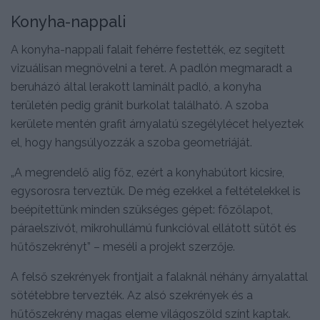
Konyha-nappali
A konyha-nappali falait fehérre festették, ez segített
vizuálisan megnövelni a teret. A padlón megmaradt a
beruházó által lerakott laminált padló, a konyha
területén pedig gránit burkolat található. A szoba
kerülete mentén grafit árnyalatú szegélylécet helyeztek
el, hogy hangsúlyozzák a szoba geometriáját.
„A megrendelő alig főz, ezért a konyhabútort kicsire,
egysorosra terveztük. De még ezekkel a feltételekkel is
beépítettünk minden szükséges gépet: főzőlapot,
páraelszívót, mikrohullámú funkcióval ellátott sütőt és
hűtőszekrényt” – meséli a projekt szerzője.
A felső szekrények frontjait a falaknál néhány árnyalattal
sötétebbre tervezték. Az alsó szekrények és a
hűtőszekrény magas eleme világoszöld színt kaptak.