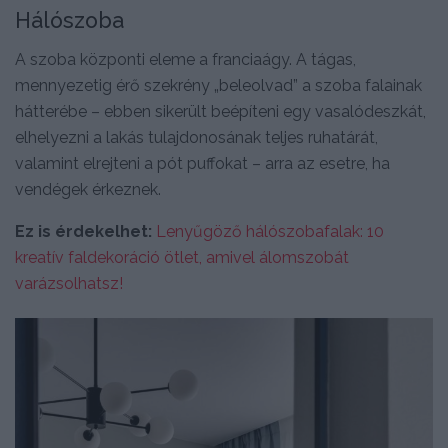
Hálószoba
A szoba központi eleme a franciaágy. A tágas,
mennyezetig érő szekrény „beleolvad” a szoba falainak
hátterébe – ebben sikerült beépíteni egy vasalódeszkát,
elhelyezni a lakás tulajdonosának teljes ruhatárát,
valamint elrejteni a pót puffokat – arra az esetre, ha
vendégek érkeznek.
Ez is érdekelhet:
Lenyűgöző hálószobafalak: 10
kreatív faldekoráció ötlet, amivel álomszobát
varázsolhatsz!