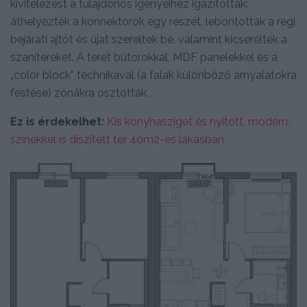
kivitelezést a tulajdonos igényeihez igazították:
áthelyezték a konnektorok egy részét, lebontották a régi
bejárati ajtót és újat szereltek be, valamint kicserélték a
szanitereket. A teret bútorokkal, MDF panelekkel és a
„color block” technikával (a falak különböző árnyalatokra
festése) zónákra osztották.
Ez is érdekelhet:
Kis konyhasziget és nyitott, modern,
színekkel is díszített tér 40m2-es lakásban