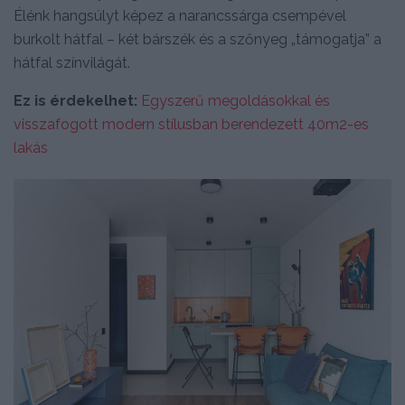
Élénk hangsúlyt képez a narancssárga csempével
burkolt hátfal – két bárszék és a szőnyeg „támogatja” a
hátfal színvilágát.
Ez is érdekelhet:
Egyszerű megoldásokkal és
visszafogott modern stílusban berendezett 40m2-es
lakás