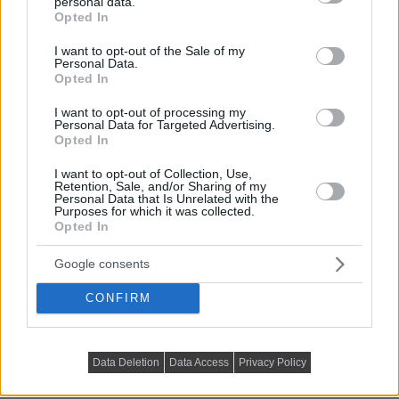
personal data.
grant or deny consent to Google and its third-party tags to
Opted In
use your data for below specified purposes in below Google
consent section.
I want to opt-out of the Sale of my
Personal Data.
Opted In
I want to opt-out of processing my
Personal Data for Targeted Advertising.
Opted In
I want to opt-out of Collection, Use,
Retention, Sale, and/or Sharing of my
Personal Data that Is Unrelated with the
Purposes for which it was collected.
Opted In
Google consents
CONFIRM
Data Deletion
Data Access
Privacy Policy