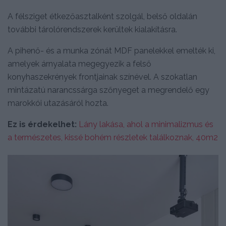
A félsziget étkezőasztalként szolgál, belső oldalán
további tárolórendszerek kerültek kialakításra.
A pihenő- és a munka zónát MDF panelekkel emelték ki,
amelyek árnyalata megegyezik a felső
konyhaszekrények frontjainak színével. A szokatlan
mintázatú narancssárga szőnyeget a megrendelő egy
marokkói utazásáról hozta.
Ez is érdekelhet:
Lány lakása, ahol a minimalizmus és
a természetes, kissé bohém részletek találkoznak, 40m2