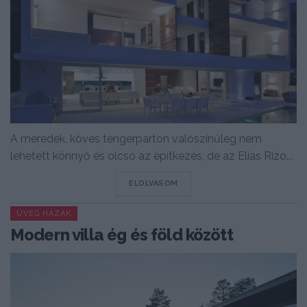
A meredek, köves tengerparton valószínűleg nem
lehetett könnyő és olcsó az építkezés, de az Elías Rizo...
DETAILS
ELOLVASOM
ÜVEG HÁZAK
Modern villa ég és föld között