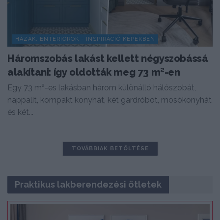
HÁZAK, ENTERIŐRÖK - INSPIRÁCIÓ KÉPEKBEN
Háromszobás lakást kellett négyszobássá
alakítani: így oldották meg 73 m²-en
Egy 73 m²-es lakásban három különálló hálószobát,
nappalit, kompakt konyhát, két gardróbot, mosókonyhát
és két...
TOVÁBBIAK BETÖLTÉSE
Praktikus lakberendezési ötletek