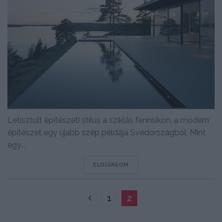
Letisztult építészeti stílus a sziklás fennsíkon, a modern
építészet egy újabb szép példája Svédországból. Mint
egy...
DETAILS
ELOLVASOM
1
2