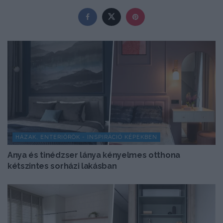
HÁZAK, ENTERIŐRÖK - INSPIRÁCIÓ KÉPEKBEN
Anya és tinédzser lánya kényelmes otthona
kétszintes sorházi lakásban