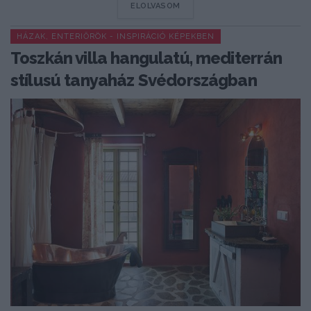
DETAILS
ELOLVASOM
HÁZAK, ENTERIŐRÖK - INSPIRÁCIÓ KÉPEKBEN
Toszkán villa hangulatú, mediterrán
stílusú tanyaház Svédországban