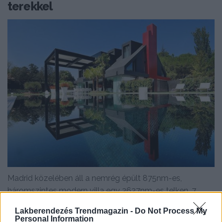
terekkel
Madrid közelében áll a nemrég épült 875nm-es,
háromszintes modern villa egy 2627nm-es telken. 7
hálószobájával és...
Lakberendezés Trendmagazin -
Do Not Process My
Personal Information