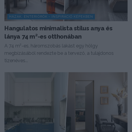
HÁZAK, ENTERIŐRÖK - INSPIRÁCIÓ KÉPEKBEN
Hangulatos minimalista stílus anya és
lánya 74 m²-es otthonában
A 74 m²-es, háromszobás lakást egy hölgy
megbízásából rendezte be a tervező, a tulajdonos
tizenéves...