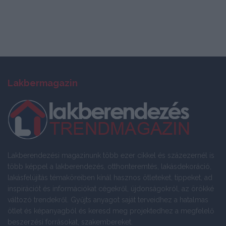
Lakbermagazin
Lakberendezési magazinunk több ezer cikkel és százezernél is
több képpel a lakberendezés, otthonteremtés, lakásdekoráció,
lakásfelújítás témaköreiben kínál hasznos ötleteket, tippeket, ad
inspirációt és információkat cégekről, újdonságokról, az örökké
változó trendekről. Gyűjts anyagot saját terveidhez a hatalmas
ötlet és képanyagból és keresd meg projektedhez a megfelelő
beszerzési forrásokat, szakembereket.