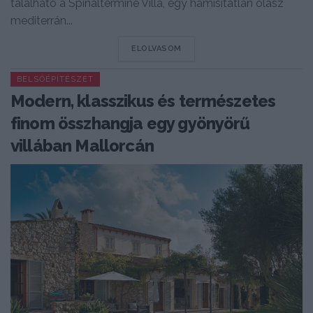
található a Spinaltermine Villa, egy hamisítatlan olasz
mediterrán...
DETAILS
ELOLVASOM
BELSŐÉPÍTÉSZET
Modern, klasszikus és természetes
finom összhangja egy gyönyörű
villában Mallorcán