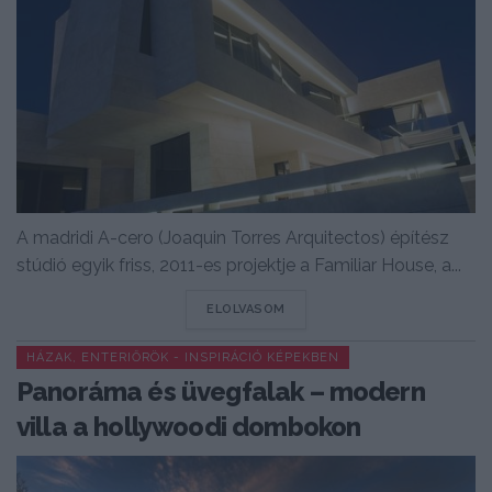
A madridi A-cero (Joaquin Torres Arquitectos) építész
stúdió egyik friss, 2011-es projektje a Familiar House, a...
DETAILS
ELOLVASOM
HÁZAK, ENTERIŐRÖK - INSPIRÁCIÓ KÉPEKBEN
Panoráma és üvegfalak – modern
villa a hollywoodi dombokon