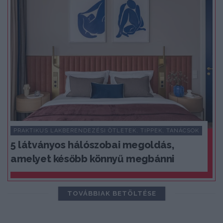
PRAKTIKUS LAKBERENDEZÉSI ÖTLETEK, TIPPEK, TANÁCSOK
5 látványos hálószobai megoldás,
amelyet később könnyű megbánni
TOVÁBBIAK BETÖLTÉSE