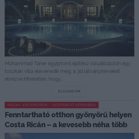
Muhammad Taher egyiptomi építész vizualizációin egy
toszkán villa elevenedik meg, a 3d látványterveket
elnézve hihetetlen, hogy...
DETAILS
ELOLVASOM
HÁZAK, ENTERIŐRÖK - INSPIRÁCIÓ KÉPEKBEN
Fenntartható otthon gyönyörű helyen
Costa Ricán – a kevesebb néha több