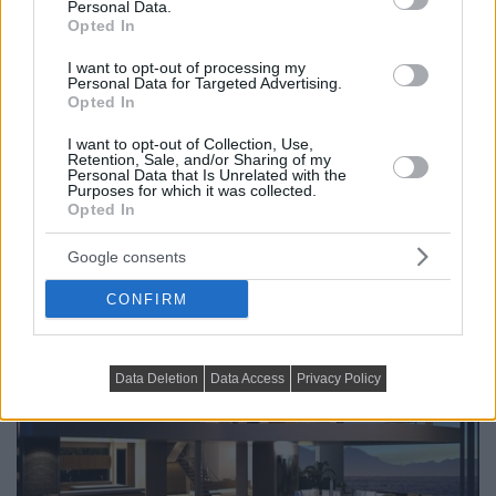
Personal Data.
Olaszországban, a Toszkánával határos Umbriában
Opted In
található ez a bájos, rusztikus mediterrán villa, a Col
delle Noci...
I want to opt-out of processing my
Personal Data for Targeted Advertising.
Opted In
DETAILS
ELOLVASOM
I want to opt-out of Collection, Use,
Retention, Sale, and/or Sharing of my
HÁZAK, ENTERIŐRÖK - INSPIRÁCIÓ KÉPEKBEN
Personal Data that Is Unrelated with the
A SAOTA építész iroda munkái – luxus
Purposes for which it was collected.
Opted In
házak, különleges helyeken
Google consents
CONFIRM
Data Deletion
Data Access
Privacy Policy