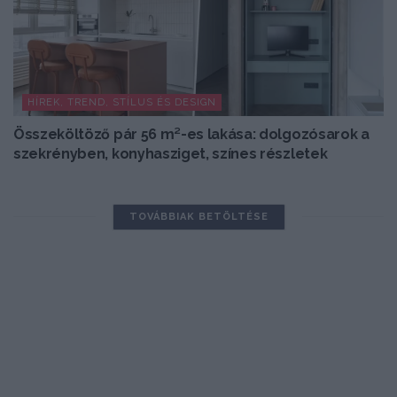
HÍREK, TREND, STÍLUS ÉS DESIGN
Összeköltöző pár 56 m²-es lakása: dolgozósarok a
szekrényben, konyhasziget, színes részletek
TOVÁBBIAK BETÖLTÉSE