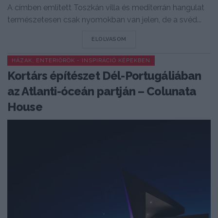
A címben említett Toszkán villa és mediterrán hangulat
természetesen csak nyomokban van jelen, de a svéd...
DETAILS
ELOLVASOM
HÁZAK, ENTERIŐRÖK - INSPIRÁCIÓ KÉPEKBEN
Kortárs építészet Dél-Portugáliában
az Atlanti-óceán partján – Colunata
House