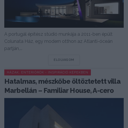
A portugál építész stúdió munkája a 2011-ben épült
Colunata Ház, egy modern otthon az Atlanti-óceán
partján,...
DETAILS
ELOLVASOM
HÁZAK, ENTERIŐRÖK - INSPIRÁCIÓ KÉPEKBEN
Hatalmas, mészkőbe öltöztetett villa
Marbellán – Familiar House, A-cero