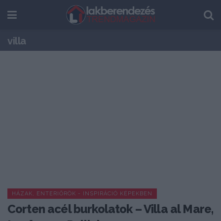
villa
HÁZAK, ENTERIŐRÖK - INSPIRÁCIÓ KÉPEKBEN
Corten acél burkolatok – Villa al Mare,