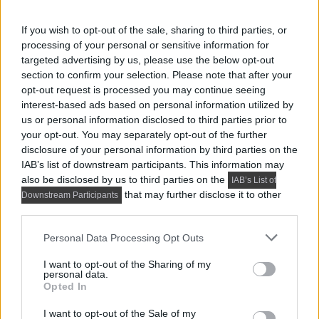
DETAILS
ELOLVASOM
If you wish to opt-out of the sale, sharing to third parties, or
HÁZAK, ENTERIŐRÖK - INSPIRÁCIÓ KÉPEKBEN
processing of your personal or sensitive information for
Bájos, rusztikus mediterrán villa
targeted advertising by us, please use the below opt-out
olajfák és szőlőültetvények között
section to confirm your selection. Please note that after your
opt-out request is processed you may continue seeing
interest-based ads based on personal information utilized by
us or personal information disclosed to third parties prior to
your opt-out. You may separately opt-out of the further
disclosure of your personal information by third parties on the
IAB’s list of downstream participants. This information may
also be disclosed by us to third parties on the
IAB’s List of
that may further disclose it to other
Downstream Participants
third parties.
Please note that this website/app uses one or more Google
Personal Data Processing Opt Outs
services and may gather and store information including but
not limited to your visit or usage behaviour. You may click to
I want to opt-out of the Sharing of my
personal data.
grant or deny consent to Google and its third-party tags to
Opted In
use your data for below specified purposes in below Google
consent section.
I want to opt-out of the Sale of my