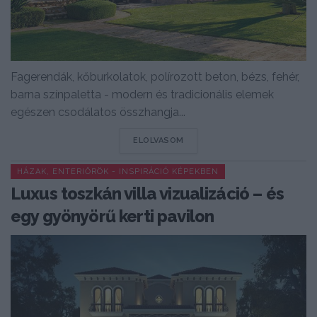
Fagerendák, kőburkolatok, polírozott beton, bézs, fehér,
barna színpaletta - modern és tradicionális elemek
egészen csodálatos összhangja...
DETAILS
ELOLVASOM
HÁZAK, ENTERIŐRÖK - INSPIRÁCIÓ KÉPEKBEN
Luxus toszkán villa vizualizáció – és
egy gyönyörű kerti pavilon