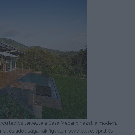
rquitectos tervezte a Casa Mecano házat, a modern,
inek és adottságainak figyelembevételével épült és