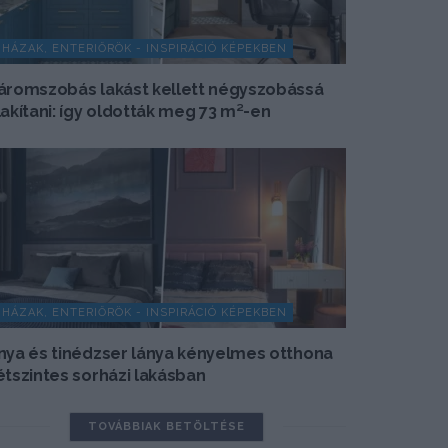
HÁZAK, ENTERIŐRÖK - INSPIRÁCIÓ KÉPEKBEN
áromszobás lakást kellett négyszobássá
lakítani: így oldották meg 73 m²-en
HÁZAK, ENTERIŐRÖK - INSPIRÁCIÓ KÉPEKBEN
nya és tinédzser lánya kényelmes otthona
étszintes sorházi lakásban
TOVÁBBIAK BETÖLTÉSE