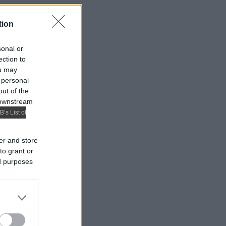
tion
sonal or
ection to
ou may
 personal
out of the
 downstream
B’s List of
er and store
to grant or
ed purposes