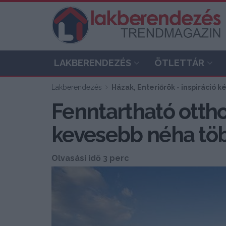
LAKBERENDEZÉS
ÖTLETTÁR
Lakberendezés
Házak, Enteriőrök - inspiráció 
Fenntartható otth
kevesebb néha tö
Olvasási idő 3 perc