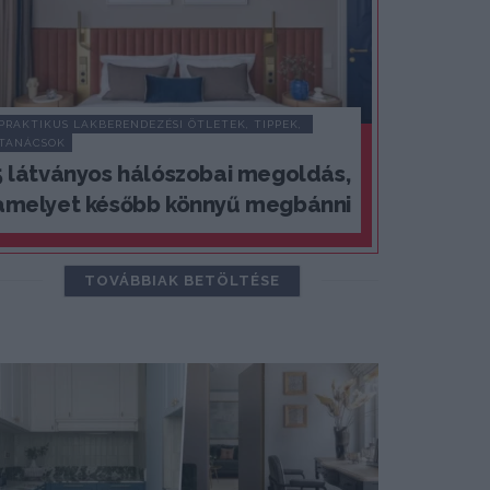
PRAKTIKUS LAKBERENDEZÉSI ÖTLETEK, TIPPEK, 
TANÁCSOK
5 látványos hálószobai megoldás,
amelyet később könnyű megbánni
TOVÁBBIAK BETÖLTÉSE