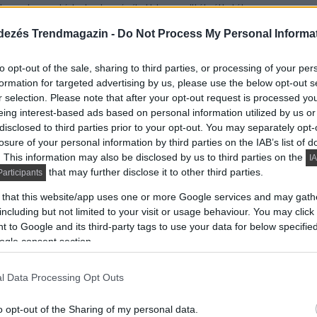
tes a hasonló helyekre épített luxusvillák általában
étől.
dezés Trendmagazin -
Do Not Process My Personal Informa
volt a fő szempont az elhelyezésnél és a tervezésnél.
to opt-out of the sale, sharing to third parties, or processing of your per
formation for targeted advertising by us, please use the below opt-out s
nkcionál, mely alkalmazkodik a környezetéhez. A
r selection. Please note that after your opt-out request is processed y
ív tervezési stratégiák és a bioklimatikus építészet
eing interest-based ads based on personal information utilized by us or
nak megfelelő hőkomfort szabályozását a központi
disclosed to third parties prior to your opt-out. You may separately opt-
ek és a szellőzés állításával. A tető vitorlaszerűen,
losure of your personal information by third parties on the IAB’s list of
t napfény elosztásáért felelős. A ház minden részéből
. This information may also be disclosed by us to third parties on the
IA
that may further disclose it to other third parties.
articipants
gtelen medencén túl fekvő látványos távoli vidékekre.”
 that this website/app uses one or more Google services and may gath
including but not limited to your visit or usage behaviour. You may click 
 to Google and its third-party tags to use your data for below specifi
ogle consent section.
l Data Processing Opt Outs
o opt-out of the Sharing of my personal data.