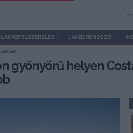
LAKÁSFELSZERELÉS
LAKBERENDEZŐ
IN
képekben
on gyönyörű helyen Costa
bb