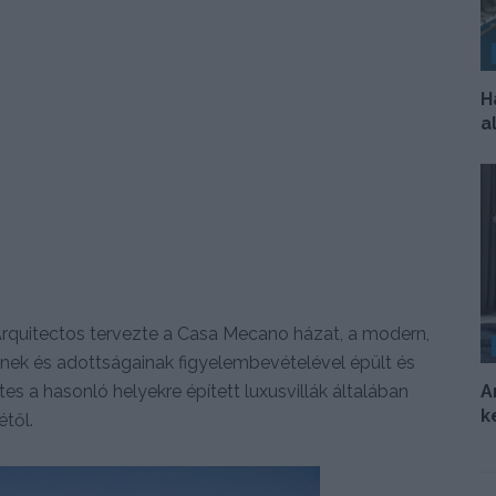
H
a
rquitectos tervezte a Casa Mecano házat, a modern,
inek és adottságainak figyelembevételével épült és
A
tes a hasonló helyekre épített luxusvillák általában
k
étől.