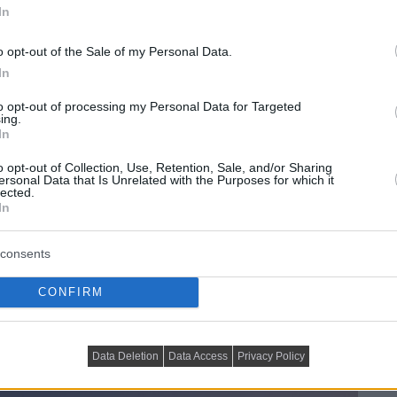
In
o opt-out of the Sale of my Personal Data.
In
to opt-out of processing my Personal Data for Targeted
ing.
In
o opt-out of Collection, Use, Retention, Sale, and/or Sharing
ersonal Data that Is Unrelated with the Purposes for which it
lected.
In
consents
CONFIRM
Data Deletion
Data Access
Privacy Policy