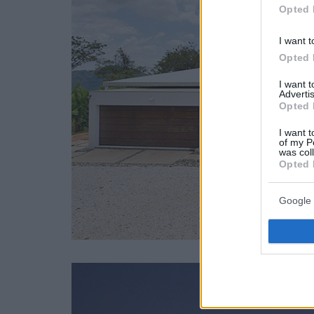
Opted 
I want t
Opted 
I want 
Advertis
Opted 
I want t
of my P
was col
Opted 
Google 