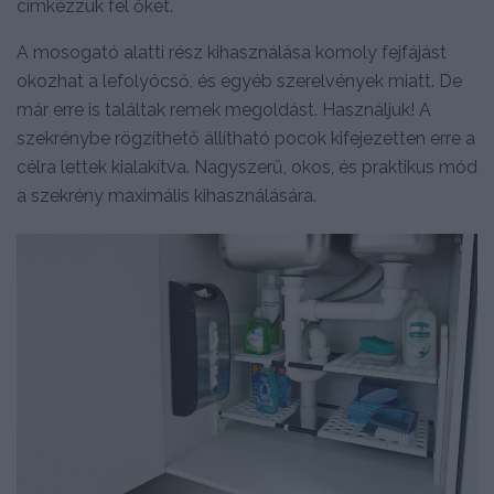
címkézzük fel őket.
A mosogató alatti rész kihasználása komoly fejfájást
okozhat a lefolyócső, és egyéb szerelvények miatt. De
már erre is találtak remek megoldást. Használjuk! A
szekrénybe rögzíthető állítható pocok kifejezetten erre a
célra lettek kialakítva. Nagyszerű, okos, és praktikus mód
a szekrény maximális kihasználására.