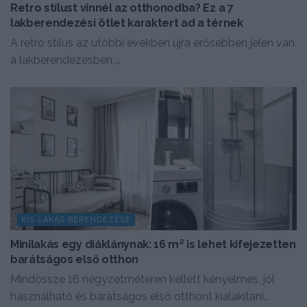
Retro stílust vinnél az otthonodba? Ez a 7
lakberendezési ötlet karaktert ad a térnek
A retro stílus az utóbbi években újra erősebben jelen van
a lakberendezésben,...
KIS LAKÁS BERENDEZÉSE
Minilakás egy diáklánynak: 16 m² is lehet kifejezetten
barátságos első otthon
Mindössze 16 négyzetméteren kellett kényelmes, jól
használható és barátságos első otthont kialakítani...