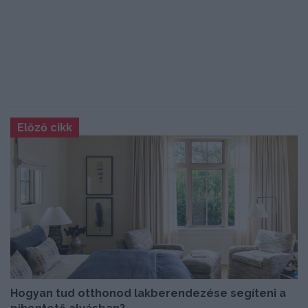
Előző cikk
Hogyan tud otthonod lakberendezése segíteni a