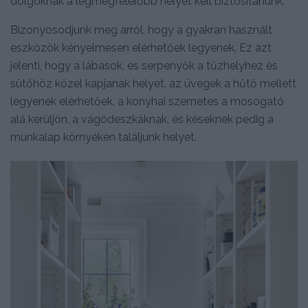
dolgoknak a legmegfelelőbb helyet kell biztosítanunk.
Bizonyosodjunk meg arról, hogy a gyakran használt
eszközök kényelmesen elérhetőek legyenek. Ez azt
jelenti, hogy a lábasok, és serpenyők a tűzhelyhez és
sütőhöz közel kapjanak helyet, az üvegek a hűtő mellett
legyenek elérhetőek, a konyhai szemetes a mosogató
alá kerüljön, a vágódeszkáknak, és késeknek pedig a
munkalap környékén találjunk helyet.