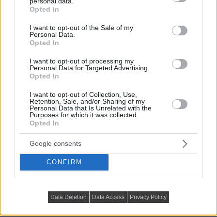
personal data.
grant or deny consent to Google and its third-party tags to
Opted In
use your data for below specified purposes in below Google
consent section.
I want to opt-out of the Sale of my
Personal Data.
fotó: Howards Storage World
Opted In
Milyen konyhai tárolók a 
I want to opt-out of processing my
Personal Data for Targeted Advertising.
leghasznosabbak?
Opted In
I want to opt-out of Collection, Use,
Retention, Sale, and/or Sharing of my
A hűtőben, fiókokban, vagy a kamrában gyakran
Personal Data that Is Unrelated with the
Purposes for which it was collected.
megbújnak dolgok, amik így megromlanak,
Opted In
tönkremennek, aztán kidobásra kerülnek. Ez pazarláshoz
vezet, ami a pénztárcánknak sem kedvez, és a
Google consents
környezettudatos életvitelhez sem igazán passzol. Ezt a
CONFIRM
problémát könnyen áthidalhatjuk, ha hosszú tároló
dobozban csoportosítva tartjuk a dolgokat. Ha még fel
is címkézzük őket, a csald többi tagja is tudni fogja, hogy
Data Deletion
Data Access
Privacy Policy
mit hol talál, és hova tegyen vissza.