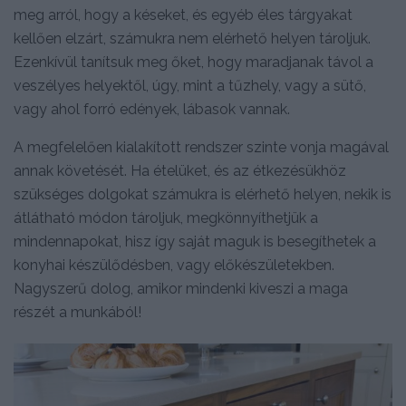
meg arról, hogy a késeket, és egyéb éles tárgyakat
kellően elzárt, számukra nem elérhető helyen tároljuk.
Ezenkívül tanítsuk meg őket, hogy maradjanak távol a
veszélyes helyektől, úgy, mint a tűzhely, vagy a sütő,
vagy ahol forró edények, lábasok vannak.
A megfelelően kialakított rendszer szinte vonja magával
annak követését. Ha ételüket, és az étkezésükhöz
szükséges dolgokat számukra is elérhető helyen, nekik is
átlátható módon tároljuk, megkönnyíthetjük a
mindennapokat, hisz így saját maguk is besegíthetek a
konyhai készülődésben, vagy előkészületekben.
Nagyszerű dolog, amikor mindenki kiveszi a maga
részét a munkából!