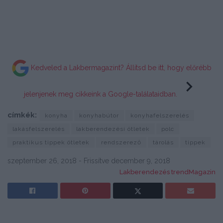
Kedveled a Lakbermagazint? Állítsd be itt, hogy előrébb
jelenjenek meg cikkeink a Google-találataidban.
címkék:
konyha
konyhabútor
konyhafelszerelés
lakásfelszerelés
lakberendezési ötletek
polc
praktikus tippek ötletek
rendszerező
tárolás
tippek
szeptember 26, 2018 - Frissítve december 9, 2018
Lakberendezés trendMagazin