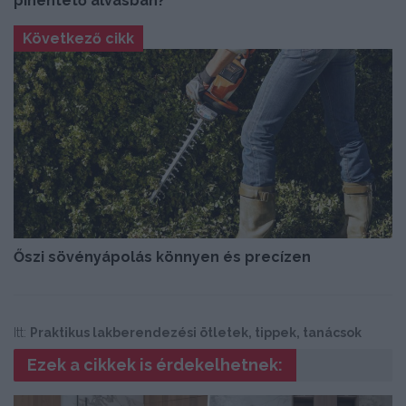
pihentető alvásban?
Következő cikk
Őszi sövényápolás könnyen és precízen
Itt:
Praktikus lakberendezési ötletek, tippek, tanácsok
Ezek a cikkek is érdekelhetnek: