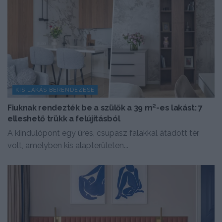
KIS LAKÁS BERENDEZÉSE
Fiuknak rendezték be a szülők a 39 m²-es lakást: 7
elleshető trükk a felújításból
A kiindulópont egy üres, csupasz falakkal átadott tér
volt, amelyben kis alapterületen...