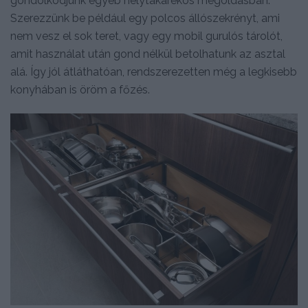
gondolkodjunk egyéb helytakarékos megoldásban.
Szerezzünk be például egy polcos állószekrényt, ami
nem vesz el sok teret, vagy egy mobil gurulós tárolót,
amit használat után gond nélkül betolhatunk az asztal
alá. Így jól átláthatóan, rendszerezetten még a legkisebb
konyhában is öröm a főzés.