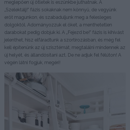
meglepően új ötletek is eszünkbe juthatnak. A
„Szelektálj!” fázis sokaknak nem könnyű, de vegyünk
erőt magunkon, és szabaduljunk meg a felesleges
dolgoktól. Adományozzuk el őket, a menthetetlen
darabokat pedig dobjuk ki. A „Fejezd be!” fázis is kihívást
jelenthet, hisz elfáradtunk a szortírozásban, és még fel
kell építenünk az új szisztémát, megtalálni mindennek az
új helyét, és állandósítani azt. De ne adjuk fel félúton! A
végén látni fogjuk, megéri!