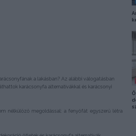
A
k
arácsonyfának a lakásban? Az alábbi válogatásban
áthattok karácsonyfa alternatívákkal és karácsonyi
Ö
d
s
em nélkülöző megoldással: a fenyőfát egyszerű létra