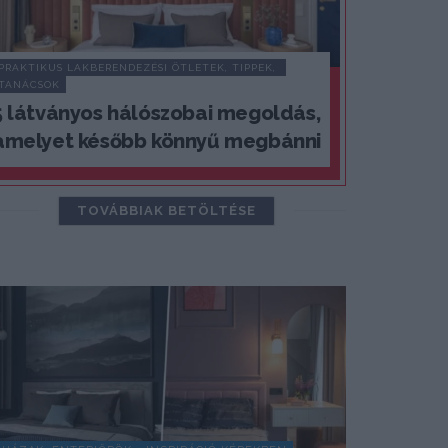
PRAKTIKUS LAKBERENDEZÉSI ÖTLETEK, TIPPEK, 
TANÁCSOK
5 látványos hálószobai megoldás,
amelyet később könnyű megbánni
TOVÁBBIAK BETÖLTÉSE