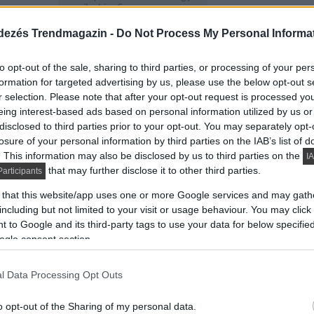
mikulás-figura,
mindegyikből 5 db.)
dezés Trendmagazin -
Do Not Process My Personal Informa
Tipp:
to opt-out of the sale, sharing to third parties, or processing of your per
formation for targeted advertising by us, please use the below opt-out s
– Feldíszítheted a fát a
r selection. Please note that after your opt-out request is processed y
mellékelt matricákkal,
eing interest-based ads based on personal information utilized by us or
de egyedi dekorációt is
disclosed to third parties prior to your opt-out. You may separately opt-
készíthetsz.
– A fát egyszerűen
losure of your personal information by third parties on the IAB’s list of
elcsomagolod, laposra
. This information may also be disclosed by us to third parties on the
IA
hajtva elteszed a
that may further disclose it to other third parties.
articipants
következő
karácsonyig.
 that this website/app uses one or more Google services and may gath
including but not limited to your visit or usage behaviour. You may click 
 to Google and its third-party tags to use your data for below specifi
ogle consent section.
Az IKEA JULMYS
l Data Processing Opt Outs
gömböket és díszeket
lámpaernyőkre is
o opt-out of the Sharing of my personal data.
felrakhatod, pl. a képen