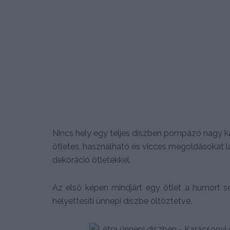
Nincs hely egy teljes díszben pompázó nagy k
ötletes, használható és vicces megoldásokat l
dekoráció ötletekkel.
Az első képen mindjárt egy ötlet a humort s
helyettesíti ünnepi díszbe öltöztetve.