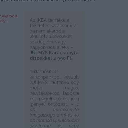
Az IKEA terméke a
tökéletes karácsonyfa,
ha nem akarod a
lehullott tűleveleket
szedegetni, vagy
nagyon kicsi a hely –
JULMYS Karácsonyfa
díszekkel 4 990 Ft.
hullámosított
kartonpapírból készült
JULMYS műfenyő egy
méter magas,
helytakarékos, laposra
csomagolható és nem
igényel öntözést. –
1
db karácsonyfa
(magassága 1 m) és 40
db matrica (4 különböző
szív-forma és négy