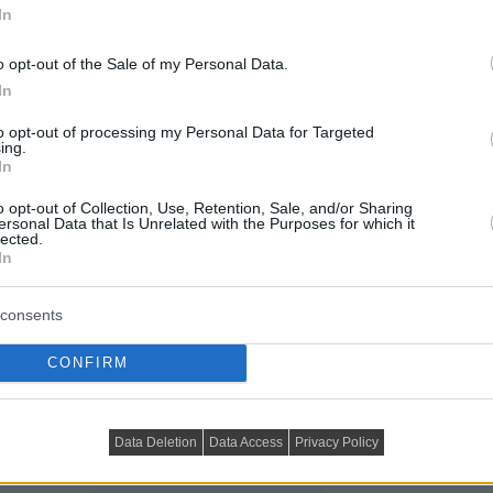
látható
fehér IKEA PS
In
SVARVA állólámpára
.
o opt-out of the Sale of my Personal Data.
In
to opt-out of processing my Personal Data for Targeted
Az IKEA MARGARETA
ing.
méterárun látható,
In
csaknem két méter
magas lucfenyőfotót
o opt-out of Collection, Use, Retention, Sale, and/or Sharing
tekintheted egy
ersonal Data that Is Unrelated with the Purposes for which it
lected.
hosszú életű, kis
In
helyen is teljes
pompájában díszelgő
fenyőfának. A 24
consents
darabos JULMYS
ajándéktartót
CONFIRM
rátűzheted, így készen
is van az adventi
naptár
Data Deletion
Data Access
Privacy Policy