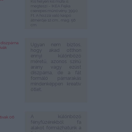
Kis helyen kis műfa is
megteszi – IKEA Fejka
cserepes műnövény, 3990
Ft. A hozzá való kaspó
átmérője 12 cm., mag. 56
cm
Ugyan nem biztos,
hogy akad otthon
ennyi különböző
méretű, azonos színű
arany vagy ezüst
díszpárna, de a fát
formáló párnarakás
mindenképpen kreatív
ötlet.
A különböző
fényfüzérekből fa
alakot formázhatunk a