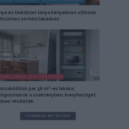
HÁZAK, ENTERIŐRÖK - INSPIRÁCIÓ KÉPEKBEN
nya és tinédzser lánya kényelmes otthona
étszintes sorházi lakásban
HÍREK, TREND, STÍLUS ÉS DESIGN
sszeköltöző pár 56 m²-es lakása:
olgozósarok a szekrényben, konyhasziget,
zínes részletek
TOVÁBBIAK BETÖLTÉSE