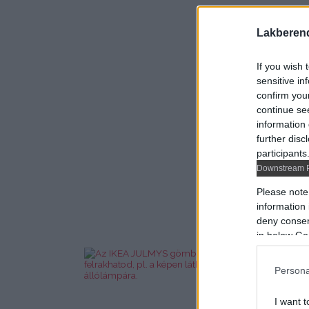
Lakberen
If you wish 
sensitive in
confirm you
continue se
information 
further disc
participants
Downstream P
Please note
information 
deny consent
in below Go
Persona
I want t