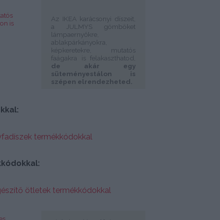
Az IKEA karácsonyi díszeit,
a JULMYS gömböket
lámpaernyőkre,
ablakpárkányokra,
képkeretekre, mutatós
faágakra is felakaszthatod,
de akár egy
süteményestálon is
szépen elrendezheted.
kkal:
kkódokkal: