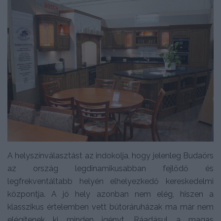
A helyszínválasztást az indokolja, hogy jelenleg Budaörs
az ország legdinamikusabban fejlődő és
legfrekventáltabb helyén elhelyezkedő kereskedelmi
központja. A jó hely azonban nem elég, hiszen a
klasszikus értelemben vett bútoráruházak ma már nem
elégítenek ki minden igényt. Ráadásul a magas