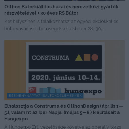
Otthon Bútorkiállítás hazai és nemzetközi gyártók
részvételével + 30 éves RS Bútor
Két helyszínen is találkozhatsz az egyedi akciókkal és
bútorvásárlási lehetőségekkel, október 28.-30....
ESEMÉNYNAPTÁR, SAJTÓKÖZLEMÉNYEK
Elhalasztja a Construma és OtthonDesign (április 1—
5.), valamint az Ipar Napjai (május 5—8.) kiállításait a
Hungexpo
A Hungexpo Zrt. vezetősége követve az operatív törzs