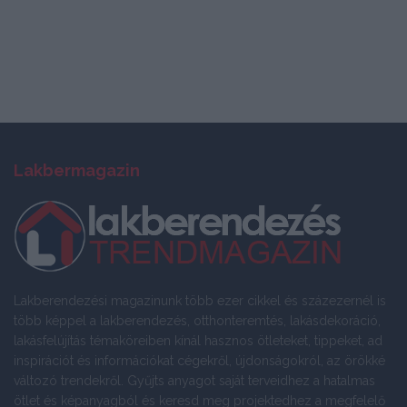
Lakbermagazin
Lakberendezési magazinunk több ezer cikkel és százezernél is
több képpel a lakberendezés, otthonteremtés, lakásdekoráció,
lakásfelújítás témaköreiben kínál hasznos ötleteket, tippeket, ad
inspirációt és információkat cégekről, újdonságokról, az örökké
változó trendekről. Gyűjts anyagot saját terveidhez a hatalmas
ötlet és képanyagból és keresd meg projektedhez a megfelelő