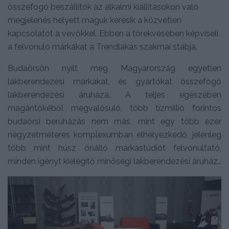
összefogó beszállítók az alkalmi kiállításokon való
megjelenés helyett maguk keresik a közvetlen
kapcsolatot a vevőkkel. Ebben a törekvésében képviseli
a felvonuló márkákat a Trendlakás szakmai stábja.
Budaörsön nyílt meg Magyarország egyetlen
lakberendezési márkákat, és gyártókat összefogó
lakberendezési áruháza. A teljes egészében
magántőkéből megvalósuló, több tízmillió forintos
budaörsi beruházás nem más, mint egy több ezer
négyzetméteres komplexumban elhelyezkedő, jelenleg
több mint húsz önálló márkastúdiót felvonultató,
minden igényt kielégítő minőségi lakberendezési áruház…