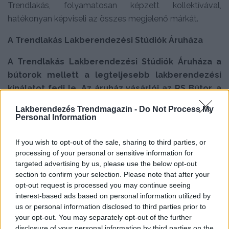
Trendlakás, folyamatosan képzett kollektívával,
hatékonyan képviseli az összes megjelenő márkát.
A Trendlakás Lakberendezési Stúdiók Áruháza
A Trendlakás Lakberendezési Stúdiók Áruháza a
bútorok mellett a legteljesebb lakberendezési
kínálatot fedi le. Az áruház vásárlói az RS Bútor, a
DIEGO és a Trendlakás komplexumának
Lakberendezés Trendmagazin -
Do Not Process My
köszönhetően a legegyedibb igényüket is
Personal Information
racionális áron tudják kielégíteni. Egyes
lakberendezőkkel stratégiai együttműködést
If you wish to opt-out of the sale, sharing to third parties, or
processing of your personal or sensitive information for
kötve, a Trendlakás a lakberendezési hozzáértést
targeted advertising by us, please use the below opt-out
igénylő vásárlói kívánságokat is kielégíti.
section to confirm your selection. Please note that after your
Lakberendezők számára is kívánatos az
opt-out request is processed you may continue seeing
együttműködés, hiszen azok a vásárlók, akik
interest-based ads based on personal information utilized by
us or personal information disclosed to third parties prior to
nyitottak a lakberendezési szolgáltatásra, nem
your opt-out. You may separately opt-out of the further
szeretnek több boltot végigjárni, folyamatosan
disclosure of your personal information by third parties on the