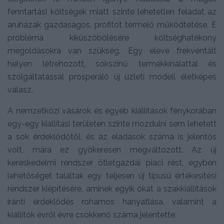
fenntartási költségek miatt szinte lehetetlen feladat az
áruházak gazdaságos, profitot termelő működtetése. E
probléma kiküszöbölésére költséghatékony
megoldásokra van szükség. Egy eleve frekventált
helyen létrehozott, sokszínű termékkínálattal és
szolgáltatással prosperáló új üzleti modell életképes
válasz.
A nemzetközi vásárok és egyéb kiállítások fénykorában
egy-egy kiállítási területen szinte mozdulni sem lehetett
a sok érdeklődőtől, és az eladások száma is jelentős
volt, mára ez gyökeresen megváltozott. Az új
kereskedelmi rendszer ötletgazdái piaci rést, egyben
lehetőséget találtak egy teljesen új típusú értékesítési
rendszer kiépítésére, aminek egyik okát a szakkiállítások
iránti érdeklődés rohamos hanyatlása, valamint a
kiállítók évről évre csökkenő száma jelentette.