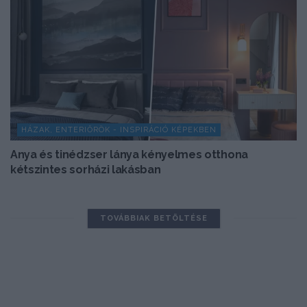
HÁZAK, ENTERIŐRÖK - INSPIRÁCIÓ KÉPEKBEN
Anya és tinédzser lánya kényelmes otthona
kétszintes sorházi lakásban
TOVÁBBIAK BETÖLTÉSE