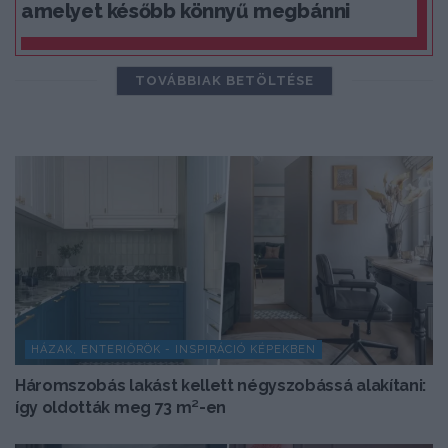
amelyet később könnyű megbánni
TOVÁBBIAK BETÖLTÉSE
HÁZAK, ENTERIŐRÖK - INSPIRÁCIÓ KÉPEKBEN
Háromszobás lakást kellett négyszobássá alakítani:
így oldották meg 73 m²-en