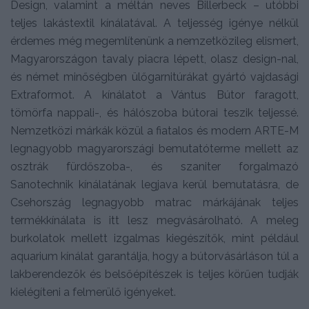
Design, valamint a méltán neves Billerbeck – utóbbi
teljes lakástextil kínálatával. A teljesség igénye nélkül
érdemes még megemlítenünk a nemzetközileg elismert,
Magyarországon tavaly piacra lépett, olasz design-nal,
és német minőségben ülőgarnitúrákat gyártó vajdasági
Extraformot. A kínálatot a Vántus Bútor faragott,
tömörfa nappali-, és hálószoba bútorai teszik teljessé.
Nemzetközi márkák közül a fiatalos és modern ARTE-M
legnagyobb magyarországi bemutatóterme mellett az
osztrák fürdőszoba-, és szaniter forgalmazó
Sanotechnik kínálatának legjava kerül bemutatásra, de
Csehország legnagyobb matrac márkájának teljes
termékkínálata is itt lesz megvásárolható. A meleg
burkolatok mellett izgalmas kiegészítők, mint például
aquarium kínálat garantálja, hogy a bútorvásárláson túl a
lakberendezők és belsőépítészek is teljes körűen tudják
kielégíteni a felmerülő igényeket.