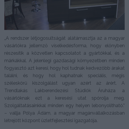
„A rendszer létjogosultságát alátámasztja az a magyar
vásárlókra jellemző viselkedésforma, hogy előnyben
részesítik a közvetlen kapcsolatot a gyártókkal, és a
márkákkal. A jelenlegi gazdasági környezetben minden
fogyasztó azt keresi, hogy hol tudnak kedvezőbb árakat
találni, és hogy hol kaphatnak speciális, mégis
széleskörű kiszolgálást ugyan azért az árért. A
Trendlakás Lakberendezési Stúdiók Áruháza a
vásárlóknak ezt a keresési utat spórolja meg.
Szolgáltatásainkkal minden egy helyen lebonyolítható.”
– vallja Pólya Ádám, a magyar magánvállalkozásban
létrejött központ üzletfejlesztési igazgatója.