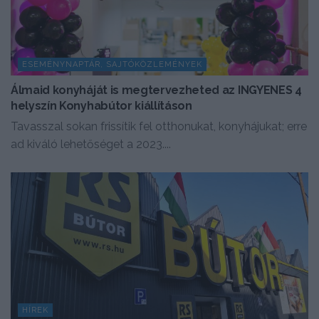
ESEMÉNYNAPTÁR, SAJTÓKÖZLEMÉNYEK
Álmaid konyháját is megtervezheted az INGYENES 4
helyszín Konyhabútor kiállításon
Tavasszal sokan frissítik fel otthonukat, konyhájukat; erre
ad kiváló lehetőséget a 2023....
HÍREK