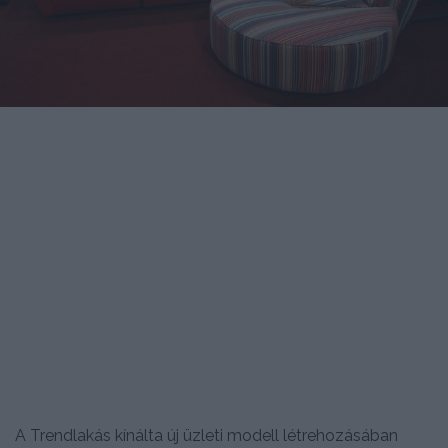
A Trendlakás kínálta új üzleti modell létrehozásában