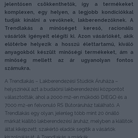
jelentősen csökkenthetők, így a termékeket
komplexen, egy helyen, a legjobb kondíciókkal
tudják kínálni a vevőknek, lakberendezőknek. A
Trendlakás a minőséget kereső, racionális
vásárlók igényeit elégíti ki. Azon vásárlókét, akik
előtérbe helyezik a hosszú élettartamú, kiváló
anyagokból készült minőségi termékeket, ám a
minőség mellett az ár ugyanolyan fontos
számukra.
A Trendlakás – Lakberendezési Stúdiók Áruháza –
helyszínéül azt a budaörsi lakberendezési központot
választották, ahol a 2000 m2-en működő DIEGO és a
7000 m2-en felvonuló RS Bútoráruház található. A
Trendlakás egy olyan, jelenleg több mint 20 önálló
márkát kiállító lakberendezési áruház, melyben a kiállítók
által kiképzett, szakértő eladók segítik a vásárlók
kiszolgálását. A Trendlakás a márkák