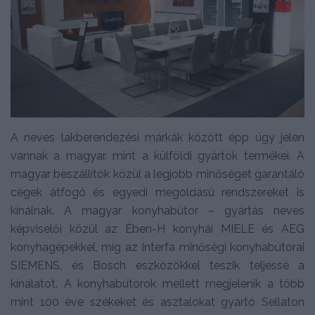
A neves lakberendezési márkák között épp úgy jelen
vannak a magyar, mint a külföldi gyártók termékei. A
magyar beszállítók közül a legjobb minőséget garantáló
cégek átfogó és egyedi megoldású rendszereket is
kínálnak. A magyar konyhabútor – gyártás neves
képviselői közül az Ében-H konyhái MIELE és AEG
konyhagépekkel, míg az Interfa minőségi konyhabútorai
SIEMENS, és Bosch eszközökkel teszik teljessé a
kínálatot. A konyhabútorok mellett megjelenik a több
mint 100 éve székeket és asztalokat gyártó Sellaton