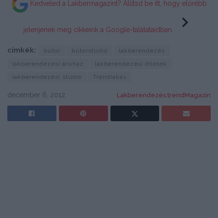
Kedveled a Lakbermagazint? Állítsd be itt, hogy előrébb
jelenjenek meg cikkeink a Google-találataidban.
címkék:
bútor
bútorstúdió
lakberendezés
lakberendezési áruház
lakberendezési ötletek
lakberendezési stúdió
Trendlakás
december 6, 2012
Lakberendezés trendMagazin