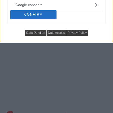
Google consents
CONFIRM
link:
Trendlakás – Lakberendezési stúdiók áruháza –
BUDAÖRS
Data Deletion
Data Access
Privacy Policy