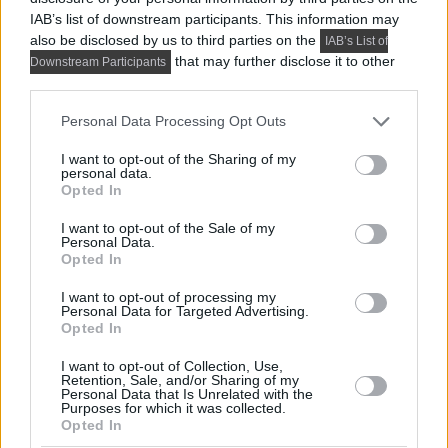
helyszínt és időpontot egyeztetni. Itt erre nincs
IAB’s list of downstream participants. This information may
szükség. A komplexum létrehozói a magyar
also be disclosed by us to third parties on the
IAB’s List of
that may further disclose it to other
piacon tapasztalható vásárlói igényt kapcsolták
Downstream Participants
third parties.
össze a minőségi termékek kedvező vásárlási
lehetőségeivel. A befektetők célja ebben az
Please note that this website/app uses one or more Google
Personal Data Processing Opt Outs
services and may gather and store information including but
évben a stabilitás, az önfenntartás
not limited to your visit or usage behaviour. You may click to
I want to opt-out of the Sharing of my
megteremtése, de a jövő évtől új áruházakkal
personal data.
grant or deny consent to Google and its third-party tags to
Opted In
színesítenék a magyar lakberendezési kínálat
use your data for below specified purposes in below Google
palettáját.
consent section.
I want to opt-out of the Sale of my
Personal Data.
Opted In
I want to opt-out of processing my
Personal Data for Targeted Advertising.
Opted In
I want to opt-out of Collection, Use,
Retention, Sale, and/or Sharing of my
Personal Data that Is Unrelated with the
Purposes for which it was collected.
Opted In