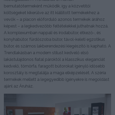
bemutatótermeként működik, így a közvetítői
költségeket kikerülve az itt kiállított termékekhez a
vevők – a piacon előforduló azonos termékek árához
képest – a legkedvezőbb feltételekkel juthatnak hozzá.
A komplexumban nappali és irodabútor, étkező-, és
konyhabútor, fürdőszoba bútor, távol-keleti egzotikus
bútor, és számos lakberendezési kiegészítő is kapható. A
Trendlakásban a modern stílust kedvelő első
lakástulajdonos fiatal pároktól a klasszikus eleganciát
kedvelő, tömörfa, faragott bútorokat igénylő idősebb
korosztály is megtalálja a maga elképzelését. A széria
termékek mellett a legegyedibb igényekre is megoldást
ajánl az Áruház.