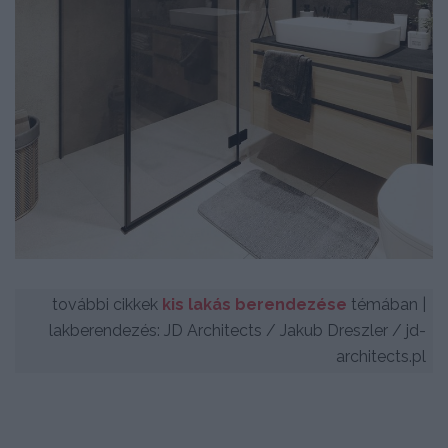
további cikkek
kis lakás berendezése
témában |
lakberendezés: JD Architects / Jakub Dreszler / jd-
architects.pl