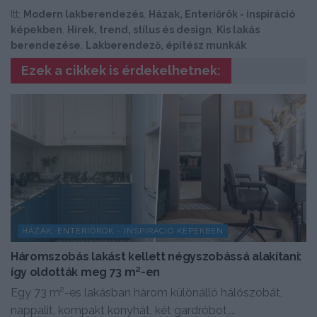
Itt:
Modern lakberendezés
,
Házak, Enteriőrök - inspiráció
képekben
,
Hírek, trend, stílus és design
,
Kis lakás
berendezése
,
Lakberendező, építész munkák
Ezek a cikkek is érdekelhetnek:
HÁZAK, ENTERIŐRÖK - INSPIRÁCIÓ KÉPEKBEN
Háromszobás lakást kellett négyszobássá alakítani:
így oldották meg 73 m²-en
Egy 73 m²-es lakásban három különálló hálószobát,
nappalit, kompakt konyhát, két gardróbot,...