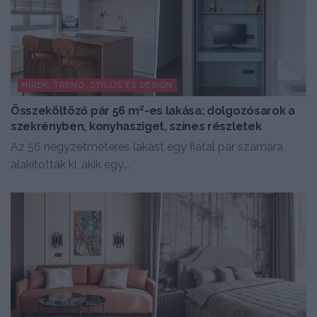
HÍREK, TREND, STÍLUS ÉS DESIGN
Összeköltöző pár 56 m²-es lakása: dolgozósarok a
szekrényben, konyhasziget, színes részletek
Az 56 négyzetméteres lakást egy fiatal pár számára
alakították ki, akik egy...