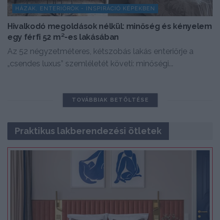
HÁZAK, ENTERIŐRÖK - INSPIRÁCIÓ KÉPEKBEN
Hivalkodó megoldások nélkül: minőség és kényelem
egy férfi 52 m²-es lakásában
Az 52 négyzetméteres, kétszobás lakás enteriőrje a
„csendes luxus” szemléletét követi: minőségi...
TOVÁBBIAK BETÖLTÉSE
Praktikus lakberendezési ötletek