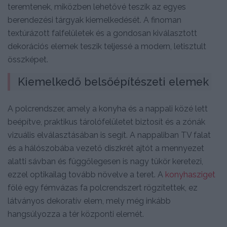
teremtenek, miközben lehetővé teszik az egyes
berendezési tárgyak kiemelkedését. A finoman
textúrázott falfelületek és a gondosan kiválasztott
dekorációs elemek teszik teljessé a modern, letisztult
összképet.
Kiemelkedő belsőépítészeti elemek
A polcrendszer, amely a konyha és a nappali közé lett
beépítve, praktikus tárolófelületet biztosít és a zónák
vizuális elválasztásában is segít. A nappaliban TV falat
és a hálószobába vezető diszkrét ajtót a mennyezet
alatti sávban és függőlegesen is nagy tükör keretezi,
ezzel optikailag tovább növelve a teret. A
konyhasziget
fölé egy fémvázas fa polcrendszert rögzítettek, ez
látványos dekoratív elem, mely még inkább
hangsúlyozza a tér központi elemét.