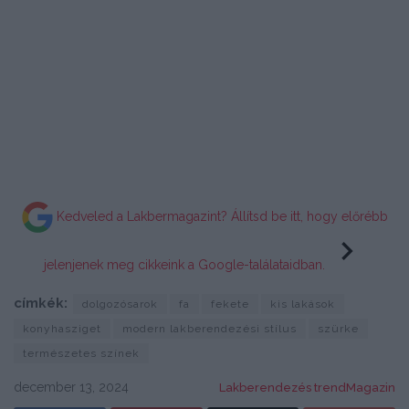
Kedveled a Lakbermagazint? Állítsd be itt, hogy előrébb
jelenjenek meg cikkeink a Google-találataidban.
címkék:
dolgozósarok
fa
fekete
kis lakások
konyhasziget
modern lakberendezési stílus
szürke
természetes színek
december 13, 2024
Lakberendezés trendMagazin