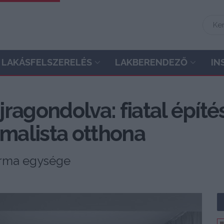
LAKÁSFELSZERELÉS
LAKBERENDEZŐ
IN
ragondolva: fiatal építé
imalista otthona
forma egysége