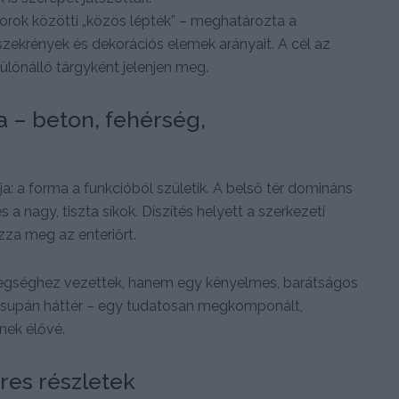
torok közötti „közös lépték” – meghatározta a
szekrények és dekorációs elemek arányait. A cél az
ülönálló tárgyként jelenjen meg.
 – beton, fehérség,
a: a forma a funkcióból születik. A belső tér domináns
 a nagy, tiszta síkok. Díszítés helyett a szerkezeti
zza meg az enteriőrt.
idegséghez vezettek, hanem egy kényelmes, barátságos
 csupán háttér – egy tudatosan megkomponált,
nek élővé.
res részletek