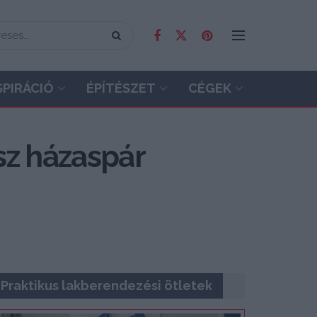
SPIRÁCIÓ
ÉPÍTÉSZET
CÉGEK
sz házaspár
Praktikus lakberendezési ötletek