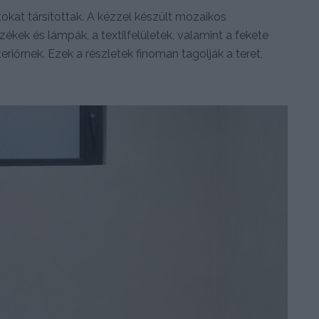
tokat társítottak. A kézzel készült mozaikos
ékek és lámpák, a textilfelületek, valamint a fekete
eriőrnek. Ezek a részletek finoman tagolják a teret,