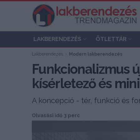
LAKBERENDEZÉS
ÖTLETTÁR
Lakberendezés
Modern lakberendezés
Funkcionalizmus új
kísérletező és min
A koncepció - tér, funkció és 
Olvasási idő 3 perc