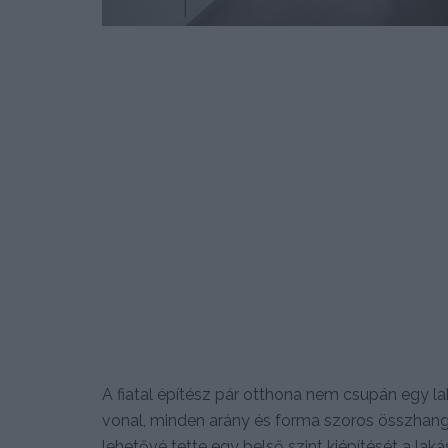
A fiatal építész pár otthona nem csupán egy la
vonal, minden arány és forma szoros összhan
lehetővé tette egy belső szint kiépítését a laká