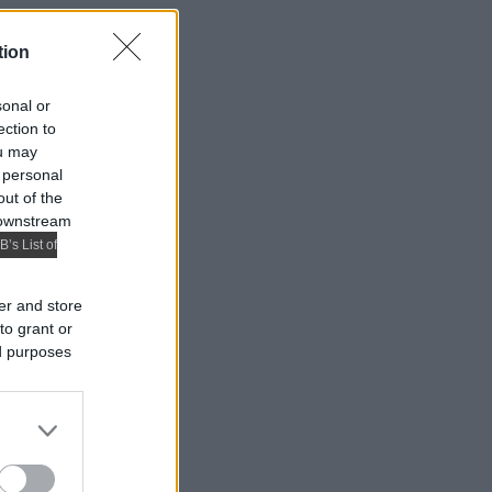
tion
sonal or
ection to
ou may
 personal
out of the
 downstream
B’s List of
er and store
to grant or
ed purposes