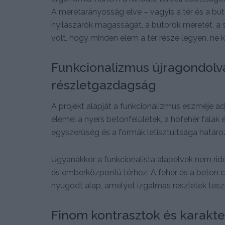
A méretarányosság elve – vagyis a tér és a bú
nyílászárók magasságát, a bútorok méretét, a 
volt, hogy minden elem a tér része legyen, ne k
Funkcionalizmus újragondolva
részletgazdagság
A projekt alapját a funkcionalizmus eszméje adj
elemei a nyers betonfelületek, a hófehér falak és
egyszerűség és a formák letisztultsága határo
Ugyanakkor a funkcionalista alapelvek nem r
és emberközpontú térhez. A fehér és a beton
nyugodt alap, amelyet izgalmas részletek tesz
Finom kontrasztok és karakte