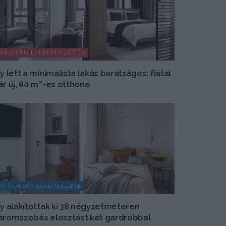
MODERN LAKBERENDEZÉS
gy lett a minimalista lakás barátságos: fiatal
ár új, 60 m²-es otthona
KIS LAKÁS BERENDEZÉSE
gy alakítottak ki 38 négyzetméteren
áromszobás elosztást két gardróbbal