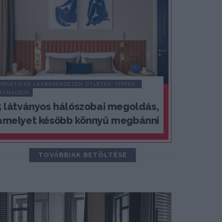
PRAKTIKUS LAKBERENDEZÉSI ÖTLETEK, TIPPEK, 
TANÁCSOK
5 látványos hálószobai megoldás,
amelyet később könnyű megbánni
TOVÁBBIAK BETÖLTÉSE