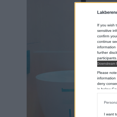
Lakberen
If you wish 
sensitive in
confirm you
continue se
information 
further disc
participants
Downstream P
Please note
information 
deny consent
in below Go
Persona
I want t