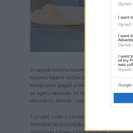
Opted 
I want t
Opted 
I want 
Advertis
Opted 
I want t
of my P
was col
Opted 
A nappali-konyha területe viszonylag szűkös vo
hasonló feljárót hoztak létre, amely a falba sim
kompozíció alapját a tengelyekre épülő térszer
Google 
az egész lakásban. Az egymással összhangban
dekorációs elemek – ismétlődése vizuális egys
A projekt során a tervezőknek sikerült olyan a
térérzetet és biztosítják a maximális funkcio
ergonómia, hanem a kiinduló térbeli adottságok