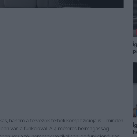
Í
p
kás, hanem a tervezők térbeli kompozíciója is – minden
Í
gban van a funkcióval. A 4 méteres belmagasság
h
sban, így a tér nemcsak vertikálisan, de funkcionálisan