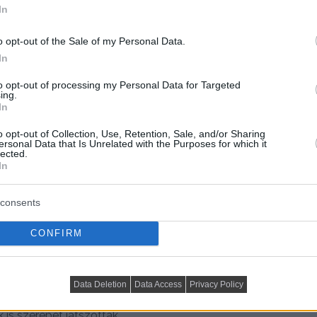
In
o opt-out of the Sale of my Personal Data.
In
to opt-out of processing my Personal Data for Targeted
ing.
In
o opt-out of Collection, Use, Retention, Sale, and/or Sharing
ersonal Data that Is Unrelated with the Purposes for which it
lected.
In
lt, ezért a tervezők lépcső helyett egy bordásfalhoz
ul, és nem vesz el az értékes alapterületből. A
vezés adja – ez biztosítja az egyensúlyt és harmóniát
consents
 álló modulok – konyhabútorok, burkolatok, polcok és
CONFIRM
éget teremt.
rányokat találni, amelyek egyszerre hagyják meg a
Data Deletion
Data Access
Privacy Policy
nalitást. Az arányok meghatározásakor nemcsak az
 is szerepet játszottak.