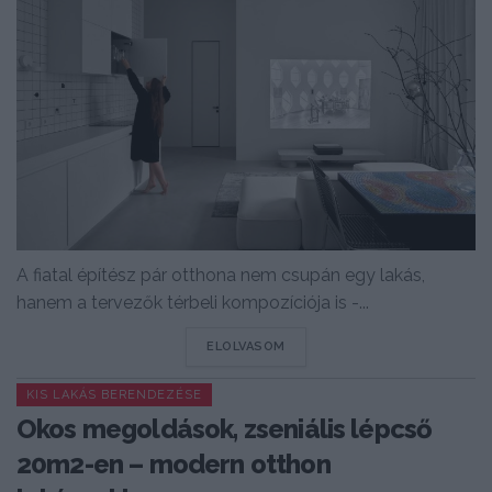
A fiatal építész pár otthona nem csupán egy lakás,
hanem a tervezők térbeli kompozíciója is -...
DETAILS
ELOLVASOM
KIS LAKÁS BERENDEZÉSE
Okos megoldások, zseniális lépcső
20m2-en – modern otthon