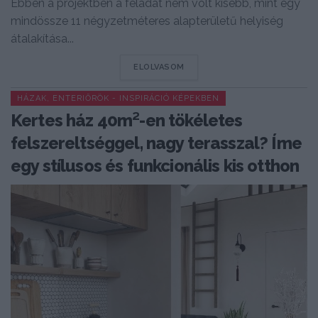
Ebben a projektben a feladat nem volt kisebb, mint egy
mindössze 11 négyzetméteres alapterületű helyiség
átalakítása...
DETAILS
ELOLVASOM
HÁZAK, ENTERIŐRÖK - INSPIRÁCIÓ KÉPEKBEN
Kertes ház 40m²-en tökéletes
felszereltséggel, nagy terasszal? Íme
egy stílusos és funkcionális kis otthon