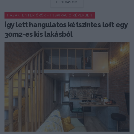
DETAILS
ELOLVASOM
HÁZAK, ENTERIŐRÖK - INSPIRÁCIÓ KÉPEKBEN
Így lett hangulatos kétszintes loft egy
30m2-es kis lakásból