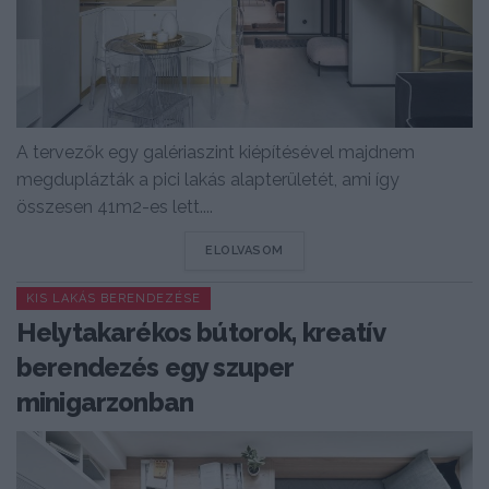
A tervezők egy galériaszint kiépítésével majdnem
megduplázták a pici lakás alapterületét, ami így
összesen 41m2-es lett....
DETAILS
ELOLVASOM
KIS LAKÁS BERENDEZÉSE
Helytakarékos bútorok, kreatív
berendezés egy szuper
minigarzonban