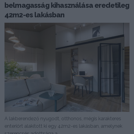
belmagasság kihasználása eredetileg
42m2-es lakásban
A lakberendező nyugodt, otthonos, mégis karakteres
enteriőrt alakított ki egy 42m2-es lakásban, amelynek
szerencsés adottsága a...