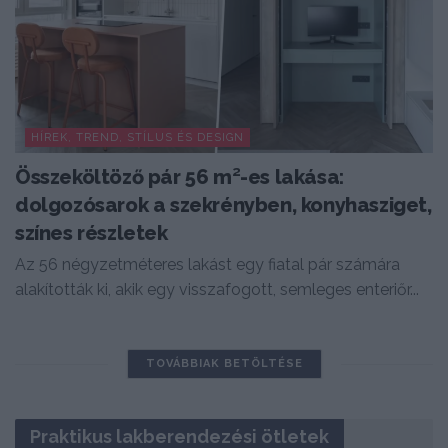
HÍREK, TREND, STÍLUS ÉS DESIGN
Összeköltöző pár 56 m²-es lakása:
dolgozósarok a szekrényben, konyhasziget,
színes részletek
Az 56 négyzetméteres lakást egy fiatal pár számára
alakították ki, akik egy visszafogott, semleges enteriőr...
TOVÁBBIAK BETÖLTÉSE
Praktikus lakberendezési ötletek