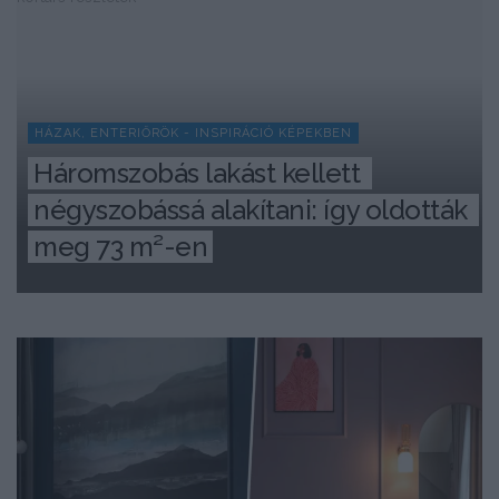
HÁZAK, ENTERIŐRÖK - INSPIRÁCIÓ KÉPEKBEN
Háromszobás lakást kellett 
négyszobássá alakítani: így oldották 
meg 73 m²-en