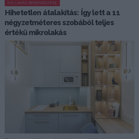
KIS LAKÁS BERENDEZÉSE
Hihetetlen átalakítás: Így lett a 11
négyzetméteres szobából teljes
értékű mikrolakás