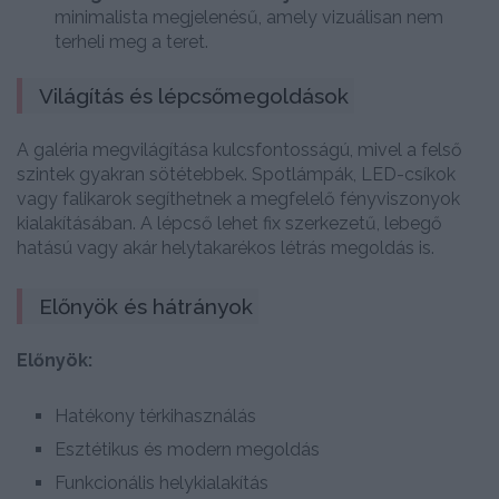
minimalista megjelenésű, amely vizuálisan nem
terheli meg a teret.
Világítás és lépcsőmegoldások
A galéria megvilágítása kulcsfontosságú, mivel a felső
szintek gyakran sötétebbek. Spotlámpák, LED-csíkok
vagy falikarok segíthetnek a megfelelő fényviszonyok
kialakításában. A lépcső lehet fix szerkezetű, lebegő
hatású vagy akár helytakarékos létrás megoldás is.
Előnyök és hátrányok
Előnyök:
Hatékony térkihasználás
Esztétikus és modern megoldás
Funkcionális helykialakítás