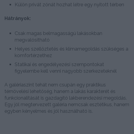
Külön privát zónát hozhat létre egy nyitott térben
Hátrányok:
Csak magas belmagasságú lakásokban
megvalósítható
Helyes szellőztetés és klímamegoldás szükséges a
komfortérzethez
Statikai és engedélyezési szempontokat
figyelembe kell venni nagyobb szerkezeteknél
A galériaszint tehát nem csupán egy praktikus
térnövelési lehetőség, hanem a lakás karakterét és
funkcionalitását is gazdagító lakberendezési megoldás.
Egy jól megtervezett galéria nemcsak esztétikus, hanem
egyben kényelmes és jól használható is.