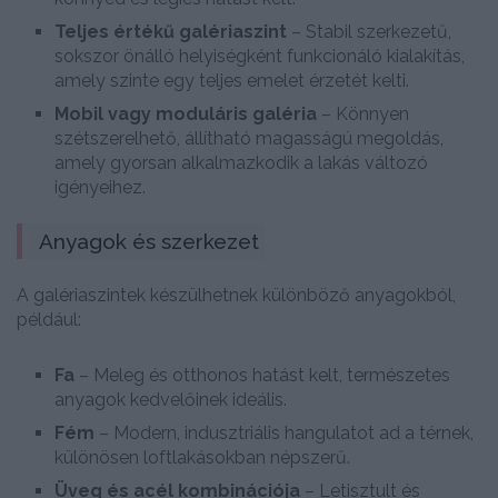
Teljes értékű galériaszint
– Stabil szerkezetű,
sokszor önálló helyiségként funkcionáló kialakítás,
amely szinte egy teljes emelet érzetét kelti.
Mobil vagy moduláris galéria
– Könnyen
szétszerelhető, állítható magasságú megoldás,
amely gyorsan alkalmazkodik a lakás változó
igényeihez.
Anyagok és szerkezet
A galériaszintek készülhetnek különböző anyagokból,
például:
Fa
– Meleg és otthonos hatást kelt, természetes
anyagok kedvelőinek ideális.
Fém
– Modern, indusztriális hangulatot ad a térnek,
különösen loftlakásokban népszerű.
Üveg és acél kombinációja
– Letisztult és