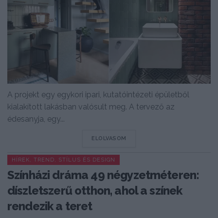
A projekt egy egykori ipari, kutatóintézeti épületből
kialakított lakásban valósult meg. A tervező az
édesanyja, egy...
DETAILS
ELOLVASOM
HÍREK, TREND, STÍLUS ÉS DESIGN
Színházi dráma 49 négyzetméteren:
díszletszerű otthon, ahol a színek
rendezik a teret