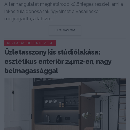
A tér hangulatát meghatározó különleges részlet, ami a
lakás tulajdonosának figyelmét a vásárláskor
megragadta, a látszó...
DETAILS
ELOLVASOM
KIS LAKÁS BERENDEZÉSE
Üzletasszony kis stúdiólakása:
esztétikus enteriőr 24m2-en, nagy
belmagassággal