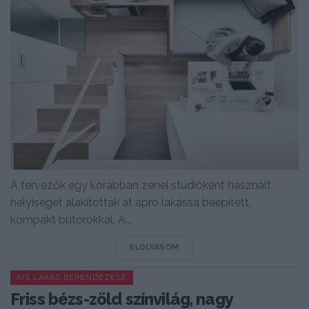
A tervezők egy korábban zenei stúdióként használt
helyiséget alakítottak át apró lakássá beépített,
kompakt bútorokkal. A...
DETAILS
ELOLVASOM
KIS LAKÁS BERENDEZÉSE
Friss bézs-zöld színvilág, nagy