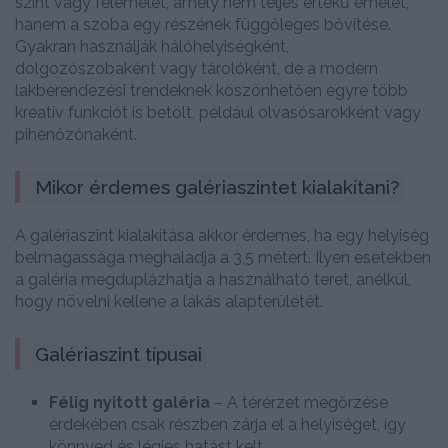
szint vagy félemelet, amely nem teljes értékű emelet,
hanem a szoba egy részének függőleges bővítése.
Gyakran használják hálóhelyiségként,
dolgozószobaként vagy tárolóként, de a modern
lakberendezési trendeknek köszönhetően egyre több
kreatív funkciót is betölt, például olvasósarokként vagy
pihenőzónaként.
Mikor érdemes galériaszintet kialakítani?
A galériaszint kialakítása akkor érdemes, ha egy helyiség
belmagassága meghaladja a 3,5 métert. Ilyen esetekben
a galéria megduplázhatja a használható teret, anélkül,
hogy növelni kellene a lakás alapterületét.
Galériaszint típusai
Félig nyitott galéria
– A térérzet megőrzése
érdekében csak részben zárja el a helyiséget, így
könnyed és légies hatást kelt.