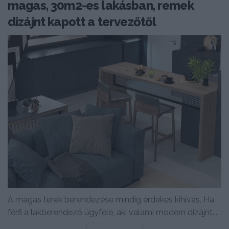
magas, 30m2-es lakásban, remek
dizájnt kapott a tervezőtől
A magas terek berendezése mindig érdekes kihívás. Ha
férfi a lakberendező ügyfele, aki valami modern dizájnt...