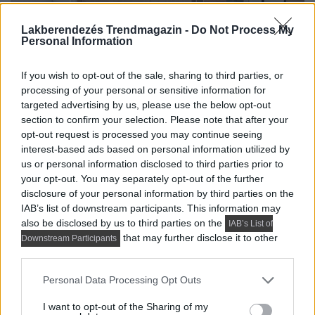
Lakberendezés Trendmagazin -
Do Not Process My
Personal Information
If you wish to opt-out of the sale, sharing to third parties, or
processing of your personal or sensitive information for
Ebben a kétszintes, mindössze 24 négyzetméteres
targeted advertising by us, please use the below opt-out
stúdiólakásban a nagy belmagasság lehetővé tette egy
section to confirm your selection. Please note that after your
opt-out request is processed you may continue seeing
galériaszint kialakítását, ahol egy...
interest-based ads based on personal information utilized by
us or personal information disclosed to third parties prior to
DETAILS
ELOLVASOM
your opt-out. You may separately opt-out of the further
disclosure of your personal information by third parties on the
HÁZAK, ENTERIŐRÖK - INSPIRÁCIÓ KÉPEKBEN
IAB’s list of downstream participants. This information may
Négy szoba, két szint, több stílus:
also be disclosed by us to third parties on the
IAB’s List of
lakás, ahol a klasszikus részletek és a
that may further disclose it to other
Downstream Participants
third parties.
modern funkcionalitás találkoznak
Please note that this website/app uses one or more Google
Personal Data Processing Opt Outs
services and may gather and store information including but
not limited to your visit or usage behaviour. You may click to
I want to opt-out of the Sharing of my