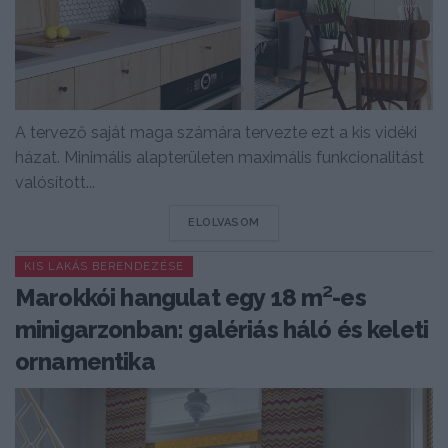
A tervező saját maga számára tervezte ezt a kis vidéki
házat. Minimális alapterületen maximális funkcionalitást
valósított...
DETAILS
ELOLVASOM
KIS LAKÁS BERENDEZÉSE
Marokkói hangulat egy 18 m²-es
minigarzonban: galériás háló és keleti
ornamentika