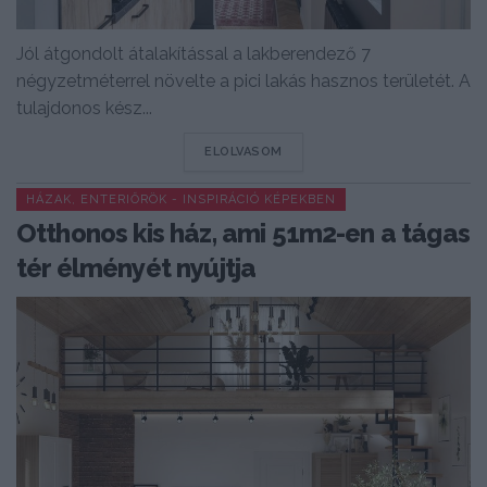
Jól átgondolt átalakítással a lakberendező 7
négyzetméterrel növelte a pici lakás hasznos területét. A
tulajdonos kész...
DETAILS
ELOLVASOM
HÁZAK, ENTERIŐRÖK - INSPIRÁCIÓ KÉPEKBEN
Otthonos kis ház, ami 51m2-en a tágas
tér élményét nyújtja