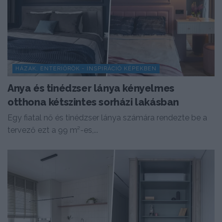
HÁZAK, ENTERIŐRÖK - INSPIRÁCIÓ KÉPEKBEN
Anya és tinédzser lánya kényelmes
otthona kétszintes sorházi lakásban
Egy fiatal nő és tinédzser lánya számára rendezte be a
tervező ezt a 99 m²-es,...