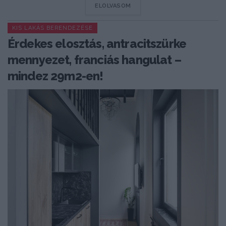
DETAILS
ELOLVASOM
KIS LAKÁS BERENDEZÉSE
Érdekes elosztás, antracitszürke
mennyezet, franciás hangulat –
mindez 29m2-en!