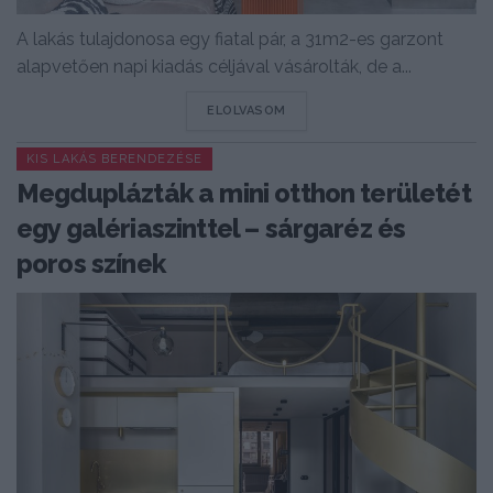
A lakás tulajdonosa egy fiatal pár, a 31m2-es garzont
alapvetően napi kiadás céljával vásárolták, de a...
DETAILS
ELOLVASOM
KIS LAKÁS BERENDEZÉSE
Megduplázták a mini otthon területét
egy galériaszinttel – sárgaréz és
poros színek