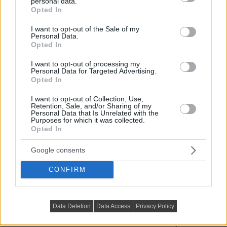
personal data.
grant or deny consent to Google and its third-party tags to
Opted In
use your data for below specified purposes in below Google
consent section.
I want to opt-out of the Sale of my
Personal Data.
Opted In
I want to opt-out of processing my
Personal Data for Targeted Advertising.
Opted In
I want to opt-out of Collection, Use,
Retention, Sale, and/or Sharing of my
Personal Data that Is Unrelated with the
Purposes for which it was collected.
Opted In
A több mint öt méteres belmagassággal és
galériaszinttel kialakított 90m²-es lakás minden eleme
Google consents
azt a célt...
CONFIRM
DETAILS
ELOLVASOM
Data Deletion
Data Access
Privacy Policy
KIS LAKÁS BERENDEZÉSE
Szobából önálló lakás stílusos,