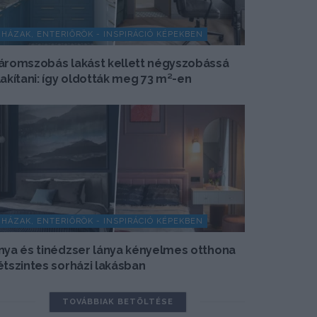
HÁZAK, ENTERIŐRÖK - INSPIRÁCIÓ KÉPEKBEN
áromszobás lakást kellett négyszobássá
lakítani: így oldották meg 73 m²-en
HÁZAK, ENTERIŐRÖK - INSPIRÁCIÓ KÉPEKBEN
nya és tinédzser lánya kényelmes otthona
étszintes sorházi lakásban
TOVÁBBIAK BETÖLTÉSE