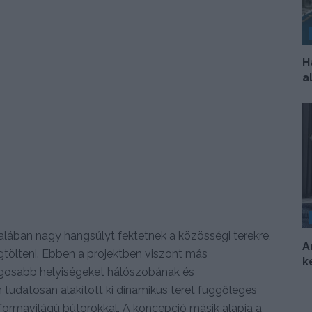
H
a
alában nagy hangsúlyt fektetnek a közösségi terekre,
A
tölteni. Ebben a projektben viszont más
k
lágosabb helyiségeket hálószobának és
tudatosan alakított ki dinamikus teret függőleges
 formavilágú bútorokkal. A koncepció másik alapja a