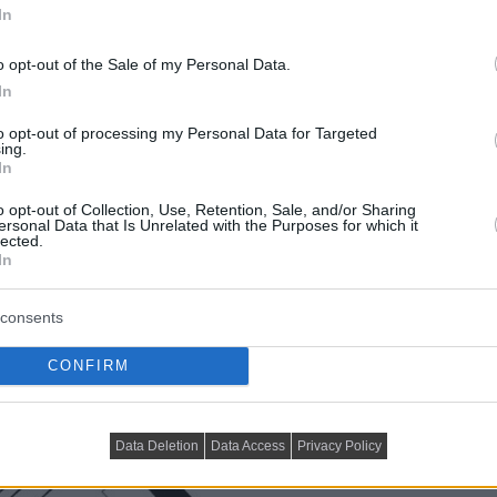
In
o opt-out of the Sale of my Personal Data.
In
to opt-out of processing my Personal Data for Targeted
ing.
In
o opt-out of Collection, Use, Retention, Sale, and/or Sharing
ersonal Data that Is Unrelated with the Purposes for which it
lected.
álytalan sarok megnehezítette az ergonomikus
In
yiséget összevonták, így egy
tágas zuhanyzót
akok közelében helyezkedik el a hálószoba, a
consents
a kevés természetes fényt kap.
CONFIRM
Data Deletion
Data Access
Privacy Policy