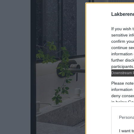
Lakberen
If you wish 
sensitive in
confirm you
continue se
information 
further disc
participants
Downstream P
Please note
information 
deny consent
in below Go
Persona
I want t