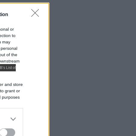
tion
sonal or
ection to
ou may
 personal
out of the
 downstream
B’s List of
er and store
to grant or
ed purposes