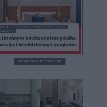
PRAKTIKUS LAKBERENDEZÉSI ÖTLETEK, TIPPEK, 
TANÁCSOK
5 látványos hálószobai megoldás,
amelyet később könnyű megbánni
TOVÁBBIAK BETÖLTÉSE