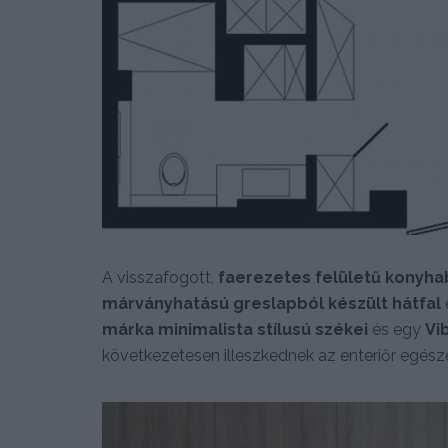
A visszafogott,
faerezetes felületű konyha
márványhatású greslapból készült hátfal
márka minimalista stílusú székei
és egy
Vi
következetesen illeszkednek az enteriőr egészé