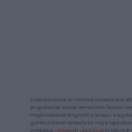
A lakberendezők az otthonok kialakításánál ált
és igyekeznek ezeket természetes fénnyel meg
megközelítéssel dolgozott a tervező: a legvi
gyerekszobának rendezte be, míg a nappaliban 
vonalakkal,
rétegezett világítással
és letisztult