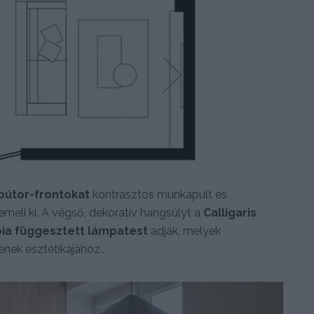
bútor-frontokat
kontrasztos munkapult és
emeli ki. A végső, dekoratív hangsúlyt a
Calligaris
bia függesztett lámpatest
adják, melyek
nek esztétikájához..