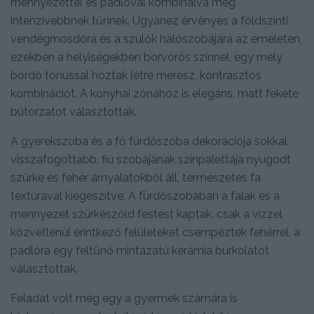
mennyezettel és padlóval kombinálva még
intenzívebbnek tűnnek. Ugyanez érvényes a földszinti
vendégmosdóra és a szülők hálószobájára az emeleten,
ezekben a helyiségekben borvörös színnel, egy mély
bordó tónussal hoztak létre merész, kontrasztos
kombinációt. A konyhai zónához is elegáns, matt fekete
bútorzatot választottak.
A gyerekszoba és a fő fürdőszoba dekorációja sokkal
visszafogottabb, fiú szobájának színpalettája nyugodt
szürke és fehér árnyalatokból áll, természetes fa
textúrával kiegészítve. A fürdőszobában a falak és a
mennyezet szürkészöld festést kaptak, csak a vízzel
közvetlenül érintkező felületeket csempézték fehérrel, a
padlóra egy feltűnő mintázatú kerámia burkolatot
választottak.
Feladat volt még egy a gyermek számára is