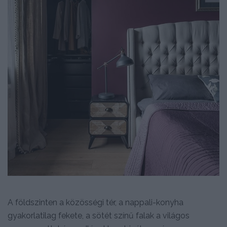
A földszinten a közösségi tér, a nappali-konyha
gyakorlatilag fekete, a sötét színű falak a világos