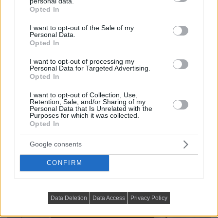
personal data.
grant or deny consent to Google and its third-party tags to
Opted In
use your data for below specified purposes in below Google
consent section.
I want to opt-out of the Sale of my
Personal Data.
Opted In
I want to opt-out of processing my
Personal Data for Targeted Advertising.
Opted In
I want to opt-out of Collection, Use,
Retention, Sale, and/or Sharing of my
Personal Data that Is Unrelated with the
Purposes for which it was collected.
Opted In
Google consents
CONFIRM
Data Deletion
Data Access
Privacy Policy