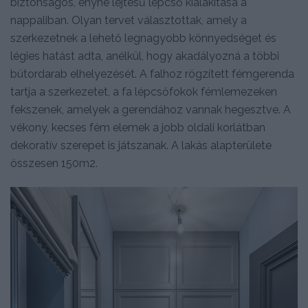
biztonságos, enyhe lejtésű lépcső kialakítása a
nappaliban. Olyan tervet választottak, amely a
szerkezetnek a lehető legnagyobb könnyedséget és
légies hatást adta, anélkül, hogy akadályozná a többi
bútordarab elhelyezését. A falhoz rögzített fémgerenda
tartja a szerkezetet, a fa lépcsőfokok fémlemezeken
fekszenek, amelyek a gerendához vannak hegesztve. A
vékony, kecses fém elemek a jobb oldali korlátban
dekoratív szerepet is játszanak. A lakás alapterülete
összesen 150m2.