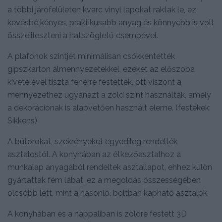
a többi járófelületen kvarc vinyl lapokat raktak le, ez
kevésbé kényes, praktikusabb anyag és könnyebb is volt
összeilleszteni a hatszögletű csempével.
A plafonok szintjét minimálisan csökkentették
gipszkarton álmennyezetekkel, ezeket az előszoba
kivételével tiszta fehérre festették, ott viszont a
mennyezethez ugyanazt a zöld színt használták, amely
a dekorációnak is alapvetően használt eleme. (festékek:
Sikkens)
A bútorokat, szekrényeket egyedileg rendelték
asztalostól. A konyhában az étkezőasztalhoz a
munkalap anyagából rendeltek asztallapot, ehhez külön
gyártattak fém lábat, ez a megoldás összességében
olcsóbb lett, mint a hasonló, boltban kapható asztalok.
A konyhában és a nappaliban is zöldre festett 3D