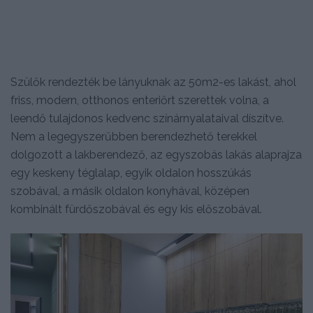
Szülők rendezték be lányuknak az 50m2-es lakást, ahol
friss, modern, otthonos enteriőrt szerettek volna, a
leendő tulajdonos kedvenc színárnyalataival díszítve.
Nem a legegyszerűbben berendezhető terekkel
dolgozott a lakberendező, az egyszobás lakás alaprajza
egy keskeny téglalap, egyik oldalon hosszúkás
szobával, a másik oldalon konyhával, középen
kombinált fürdőszobával és egy kis előszobával.