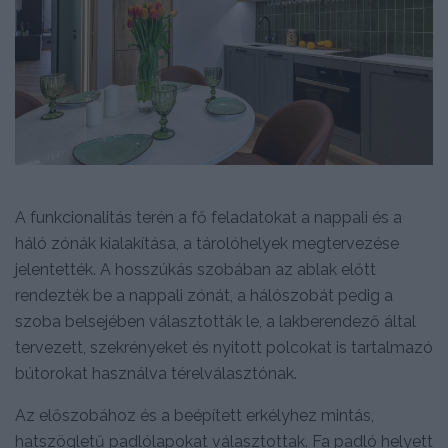
A funkcionalitás terén a fő feladatokat a nappali és a
háló zónák kialakítása, a tárolóhelyek megtervezése
jelentették. A hosszúkás szobában az ablak előtt
rendezték be a nappali zónát, a hálószobát pedig a
szoba belsejében választották le, a lakberendező által
tervezett, szekrényeket és nyitott polcokat is tartalmazó
bútorokat használva térelválasztónak.
Az előszobához és a beépített erkélyhez mintás,
hatszögletű padlólapokat választottak. Fa padló helyett