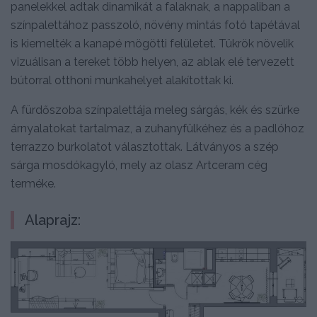
panelekkel adtak dinamikát a falaknak, a nappaliban a
színpalettához passzoló, növény mintás fotó tapétával
is kiemelték a kanapé mögötti felületet. Tükrök növelik
vizuálisan a tereket több helyen, az ablak elé tervezett
bútorral otthoni munkahelyet alakítottak ki.
A fürdőszoba színpalettája meleg sárgás, kék és szürke
árnyalatokat tartalmaz, a zuhanyfülkéhez és a padlóhoz
terrazzo burkolatot választottak. Látványos a szép
sárga mosdókagyló, mely az olasz Artceram cég
terméke.
Alaprajz: