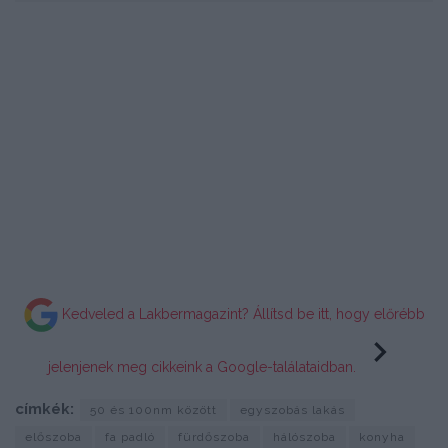
Kedveled a Lakbermagazint? Állítsd be itt, hogy előrébb
jelenjenek meg cikkeink a Google-találataidban.
címkék:
50 és 100nm között
egyszobás lakás
előszoba
fa padló
fürdőszoba
hálószoba
konyha