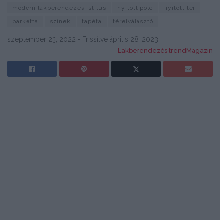
modern lakberendezési stílus
nyitott polc
nyitott tér
parketta
színek
tapéta
térelválasztó
szeptember 23, 2022 - Frissítve április 28, 2023
Lakberendezés trendMagazin