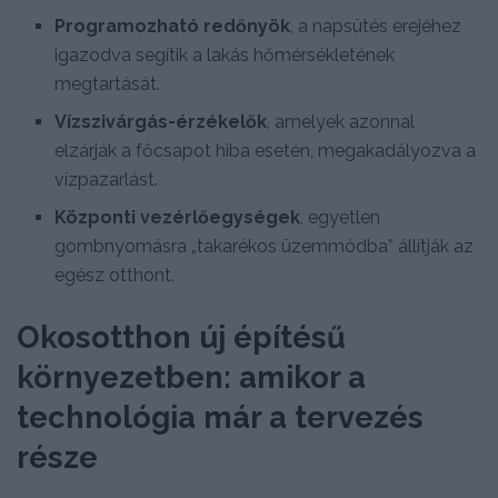
Programozható redőnyök
, a napsütés erejéhez
igazodva segítik a lakás hőmérsékletének
megtartását.
Vízszivárgás-érzékelők
, amelyek azonnal
elzárják a főcsapot hiba esetén, megakadályozva a
vízpazarlást.
Központi vezérlőegységek
, egyetlen
gombnyomásra „takarékos üzemmódba” állítják az
egész otthont.
Okosotthon új építésű
környezetben: amikor a
technológia már a tervezés
része