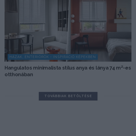
HÁZAK, ENTERIŐRÖK - INSPIRÁCIÓ KÉPEKBEN
Hangulatos minimalista stílus anya és lánya 74 m²-es
otthonában
TOVÁBBIAK BETÖLTÉSE