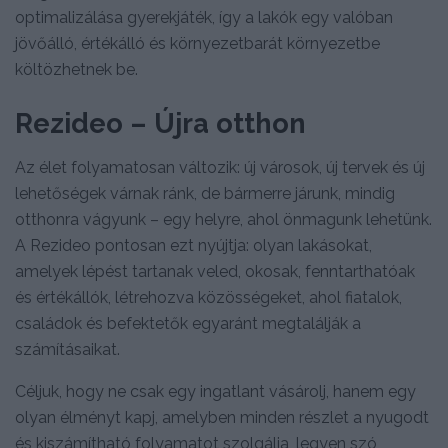
optimalizálása gyerekjáték, így a lakók egy valóban
jövőálló, értékálló és környezetbarát környezetbe
költözhetnek be.
Rezideo – Újra otthon
Az élet folyamatosan változik: új városok, új tervek és új
lehetőségek várnak ránk, de bármerre járunk, mindig
otthonra vágyunk – egy helyre, ahol önmagunk lehetünk.
A Rezideo pontosan ezt nyújtja: olyan lakásokat,
amelyek lépést tartanak veled, okosak, fenntarthatóak
és értékállók, létrehozva közösségeket, ahol fiatalok,
családok és befektetők egyaránt megtalálják a
számításaikat.
Céljuk, hogy ne csak egy ingatlant vásárolj, hanem egy
olyan élményt kapj, amelyben minden részlet a nyugodt
és kiszámítható folyamatot szolgálja, legyen szó