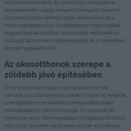
összefonódása nélkül. Az okosotthon-megoldások
térnyerése nem csupán kényelmi szempont, hanem a
környezettudatos életmód egyik alapkövévé vált a
hazai ingatlanpiacon is. Az alábbiakban megvizsgáljuk,
hogyan járulnak hozzá az automatizált rendszerek az
ökológiai lábnyomunk csökkentéséhez és a mindennapi
energiamegtakarításhoz.
Az okosotthonok szerepe a
zöldebb jövő építésében
A környezettudatosság az építőiparban ma már
túlmutat a puszta anyaghasználaton, hiszen az épületek
üzemeltetése során keletkező energiafelhasználás
minimalizálása is kulcsfontosságú. Az automatizált
rendszerek és az okosmegoldások integrálása lehetővé
teszi, hogy a modern lakóparkok ne csak esztétikusak,