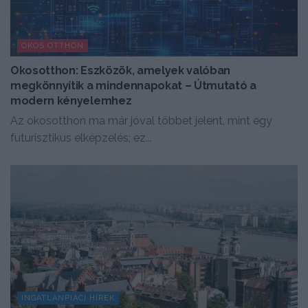
OKOS OTTHON
Okosotthon: Eszközök, amelyek valóban
megkönnyítik a mindennapokat – Útmutató a
modern kényelemhez
Az okosotthon ma már jóval többet jelent, mint egy
futurisztikus elképzelés; ez...
INGATLANPIACI HÍREK