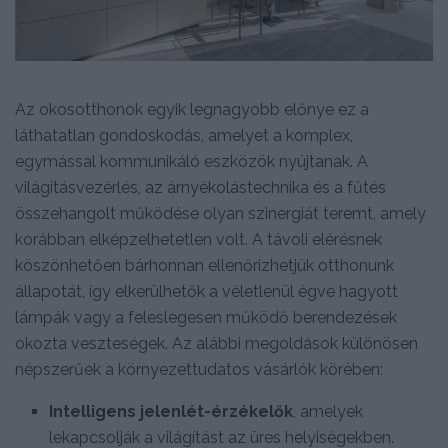
Az okosotthonok egyik legnagyobb előnye ez a
láthatatlan gondoskodás, amelyet a komplex,
egymással kommunikáló eszközök nyújtanak. A
világításvezérlés, az árnyékolástechnika és a fűtés
összehangolt működése olyan szinergiát teremt, amely
korábban elképzelhetetlen volt. A távoli elérésnek
köszönhetően bárhonnan ellenőrizhetjük otthonunk
állapotát, így elkerülhetők a véletlenül égve hagyott
lámpák vagy a feleslegesen működő berendezések
okozta veszteségek. Az alábbi megoldások különösen
népszerűek a környezettudatos vásárlók körében:
Intelligens jelenlét-érzékelők
, amelyek
lekapcsolják a világítást az üres helyiségekben.