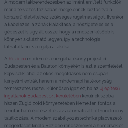
A modern lakberendezésben az imént említett funkciók
már a tervezés fázisában megjelennek, biztosítva a
korszerű életvitelhez szükséges rugalmasságot. Ilyenkor
a kábelezés, a zónák kialakítása, a hőszigetelés és a
gépészet is úgy áll össze, hogy a rendszer később is
könnyen skálázható legyen, így a technológia
láthatatlanul szolgálja a lakókat.
A
Rezideo
modern és energiahatékony projektjei
Budapesten és a Balaton környékén is ezt a szemléletet
képviselik, ahol az okos megoldások nem csupán
kényelmi extrák, hanem a mindennapi hatékonyság
természetes részei. Különösen igaz ez, ha az
új építésű
ingatlanok Budapest 14. kerületében
kerülnek szóba,
hiszen Zugló zöld környezetében kiemelten fontos a
fenntartható építészet és az automatizált otthonélmény
találkozása. A modern szabályozástechnika piacvezető
megoldásait kínáló Rezideo rendszereivel a hőmérséklet