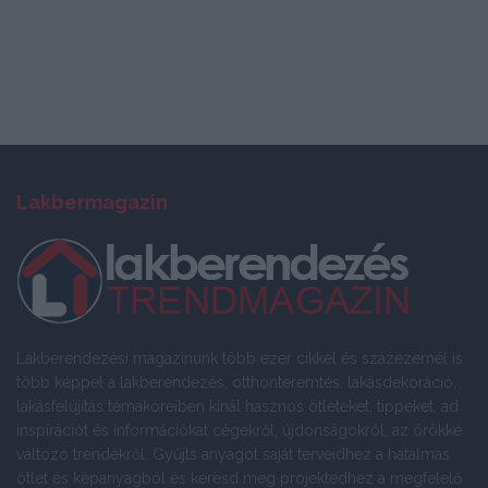
Lakbermagazin
Lakberendezési magazinunk több ezer cikkel és százezernél is
több képpel a lakberendezés, otthonteremtés, lakásdekoráció,
lakásfelújítás témaköreiben kínál hasznos ötleteket, tippeket, ad
inspirációt és információkat cégekről, újdonságokról, az örökké
változó trendekről. Gyűjts anyagot saját terveidhez a hatalmas
ötlet és képanyagból és keresd meg projektedhez a megfelelő