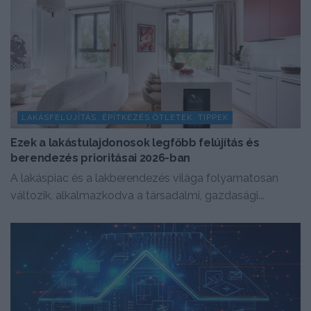
LAKÁSFELÚJÍTÁS, ÉPÍTKEZÉS ÖTLETEK, TIPPEK
Ezek a lakástulajdonosok legfőbb felújítás és
berendezés prioritásai 2026-ban
A lakáspiac és a lakberendezés világa folyamatosan
változik, alkalmazkodva a társadalmi, gazdasági...