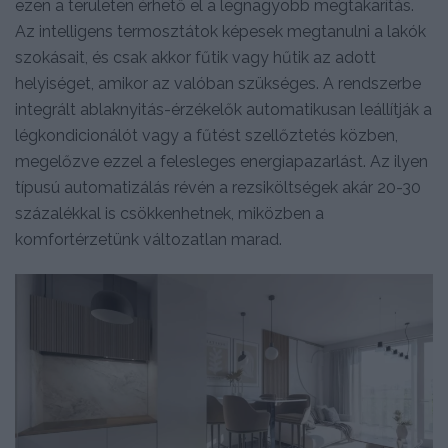
ezen a területen érhető el a legnagyobb megtakarítás.
Az intelligens termosztátok képesek megtanulni a lakók
szokásait, és csak akkor fűtik vagy hűtik az adott
helyiséget, amikor az valóban szükséges. A rendszerbe
integrált ablaknyitás-érzékelők automatikusan leállítják a
légkondicionálót vagy a fűtést szellőztetés közben,
megelőzve ezzel a felesleges energiapazarlást. Az ilyen
típusú automatizálás révén a rezsiköltségek akár 20-30
százalékkal is csökkenhetnek, miközben a
komfortérzetünk változatlan marad.