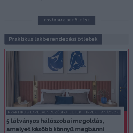
TOVÁBBIAK BETÖLTÉSE
Praktikus lakberendezési ötletek
PRAKTIKUS LAKBERENDEZÉSI ÖTLETEK, TIPPEK, TANÁCSOK
5 látványos hálószobai megoldás,
amelyet később könnyű megbánni