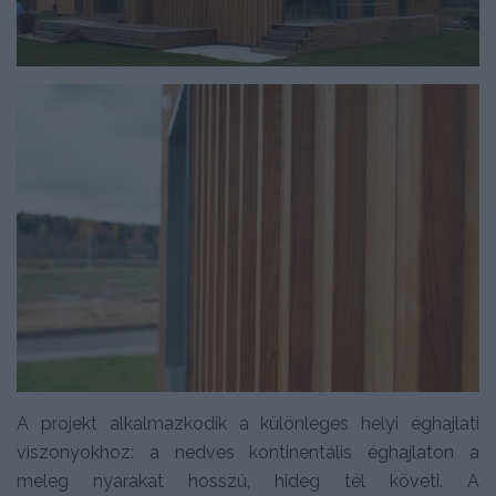
A projekt alkalmazkodik a különleges helyi éghajlati
viszonyokhoz: a nedves kontinentális éghajlaton a
meleg nyarakat hosszú, hideg tél követi. A