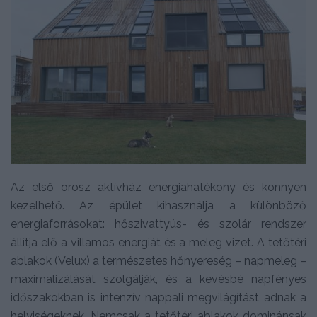
Az első orosz aktívház energiahatékony és könnyen
kezelhető. Az épület kihasználja a különböző
energiaforrásokat: hőszivattyús- és szolár rendszer
állítja elő a villamos energiát és a meleg vizet. A tetőtéri
ablakok (Velux) a természetes hőnyereség – napmeleg –
maximalizálását szolgálják, és a kevésbé napfényes
időszakokban is intenzív nappali megvilágítást adnak a
helyiségeknek. Nemcsak a tetőtéri ablakok dominánsak