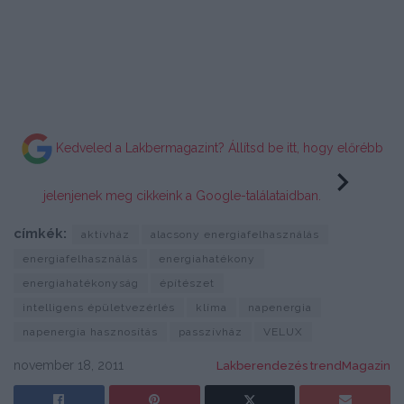
Kedveled a Lakbermagazint? Állítsd be itt, hogy előrébb
jelenjenek meg cikkeink a Google-találataidban.
címkék:
aktívház
alacsony energiafelhasználás
energiafelhasználás
energiahatékony
energiahatékonyság
építészet
intelligens épületvezérlés
klíma
napenergia
napenergia hasznosítás
passzívház
VELUX
november 18, 2011
Lakberendezés trendMagazin