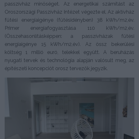
passzívház minőséget. Az energetikai számítást az
Oroszországi Passzívház Intézet végezte el. Az aktívház
fűtési energiaigénye (fűtésidényben) 38 kWh/m2,év.
Primer energiafogyasztása 110 kWh/m2,év.
(Összehasonlításképpen: a passzívházak fűtési
energiaigénye 15 kWh/m2,év). Az össz bekerülési
költség 1 millió euró, telekkel együtt. A beruházás
nyugati tervek és technológia alapján valósult meg, az
építészeti koncepciót orosz tervezők jegyzik.