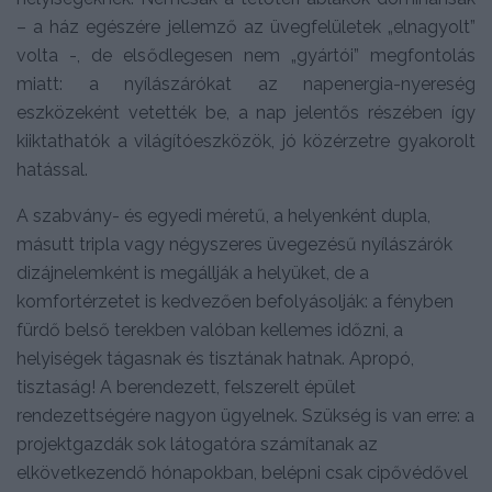
– a ház egészére jellemző az üvegfelületek „elnagyolt”
volta -, de elsődlegesen nem „gyártói” megfontolás
miatt: a nyílászárókat az napenergia-nyereség
eszközeként vetették be, a nap jelentős részében így
kiiktathatók a világítóeszközök, jó közérzetre gyakorolt
hatással.
A szabvány- és egyedi méretű, a helyenként dupla,
másutt tripla vagy négyszeres üvegezésű nyílászárók
dizájnelemként is megállják a helyüket, de a
komfortérzetet is kedvezően befolyásolják: a fényben
fürdő belső terekben valóban kellemes időzni, a
helyiségek tágasnak és tisztának hatnak. Apropó,
tisztaság! A berendezett, felszerelt épület
rendezettségére nagyon ügyelnek. Szükség is van erre: a
projektgazdák sok látogatóra számítanak az
elkövetkezendő hónapokban, belépni csak cipővédővel