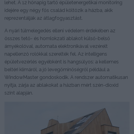
lehet. A 12 hónapig tartó épületenergetikai monitoring
idejére egy négy fős család költözik a házba, akik
reprezentálják az átlagfogyasztást.
A nyári túlmelegedés elleni védelem érdekében az
összes tető- és homlokzati ablakot külső-belső
árnyékolóval, automata elektronikával vezérelt
napellenző rolókkal szerelték fel. Az intelligens
épületvezérlés egyébként is hangsúlyos: a kellemes
beltéri klímáról, a jó levegőminőségről például a
WindowMaster gondoskodik. A rendszer automatikusan
nyitja, zárja az ablakokat a házban mért szén-dioxid
szint alapján.