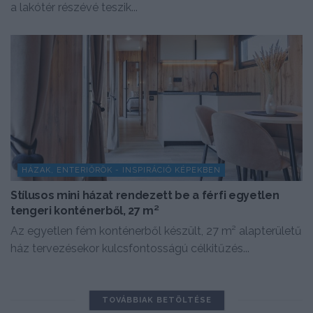
a lakótér részévé teszik...
HÁZAK, ENTERIŐRÖK - INSPIRÁCIÓ KÉPEKBEN
Stílusos mini házat rendezett be a férfi egyetlen
tengeri konténerből, 27 m²
Az egyetlen fém konténerből készült, 27 m² alapterületű
ház tervezésekor kulcsfontosságú célkitűzés...
TOVÁBBIAK BETÖLTÉSE