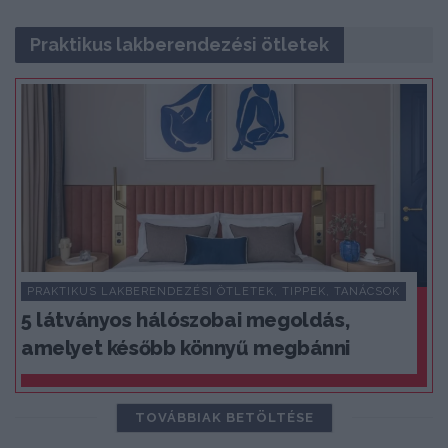
Praktikus lakberendezési ötletek
PRAKTIKUS LAKBERENDEZÉSI ÖTLETEK, TIPPEK, TANÁCSOK
5 látványos hálószobai megoldás,
amelyet később könnyű megbánni
TOVÁBBIAK BETÖLTÉSE