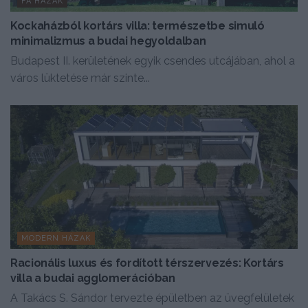
FA HÁZAK
Kockaházból kortárs villa: természetbe simuló
minimalizmus a budai hegyoldalban
Budapest II. kerületének egyik csendes utcájában, ahol a
város lüktetése már szinte...
MODERN HÁZAK
Racionális luxus és fordított térszervezés: Kortárs
villa a budai agglomerációban
A Takács S. Sándor tervezte épületben az üvegfelületek