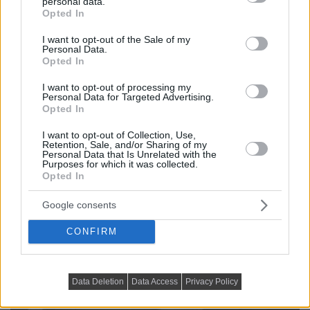
personal data.
grant or deny consent to Google and its third-party tags to
Opted In
use your data for below specified purposes in below Google
consent section.
I want to opt-out of the Sale of my
Personal Data.
Opted In
I want to opt-out of processing my
Personal Data for Targeted Advertising.
Opted In
I want to opt-out of Collection, Use,
Retention, Sale, and/or Sharing of my
Personal Data that Is Unrelated with the
Purposes for which it was collected.
Opted In
Google consents
CONFIRM
Data Deletion
Data Access
Privacy Policy