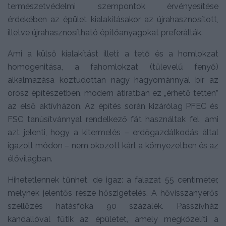
természetvédelmi szempontok érvényesítése
érdekében az épület kialakításakor az újrahasznosított,
illetve újrahasznosítható építőanyagokat preferálták.
Ami a külső kialakítást illeti: a tető és a homlokzat
homogenitása, a fahomlokzat (tűlevelű fenyő)
alkalmazása köztudottan nagy hagyománnyal bír az
orosz építészetben, modern átiratban ez „érhető tetten”
az első aktívházon. Az építés során kizárólag PFEC és
FSC tanúsítvánnyal rendelkező fát használtak fel, ami
azt jelenti, hogy a kitermelés – erdőgazdálkodás által
igazolt módon – nem okozott kárt a környezetben és az
élővilágban.
Hihetetlennek tűnhet, de igaz: a falazat 55 centiméter,
melynek jelentős része hőszigetelés. A hővisszanyerős
szellőzés hatásfoka 90 százalék. Passzívház
kandallóval fűtik az épületet, amely megközelíti a