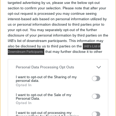
A 74 m²-es, háromszobás lakást egy hölgy
targeted advertising by us, please use the below opt-out
megbízásából rendezte be a tervező, a tulajdonos
section to confirm your selection. Please note that after your
opt-out request is processed you may continue seeing
tizenéves...
interest-based ads based on personal information utilized by
us or personal information disclosed to third parties prior to
your opt-out. You may separately opt-out of the further
disclosure of your personal information by third parties on the
IAB’s list of downstream participants. This information may
also be disclosed by us to third parties on the
IAB’s List of
that may further disclose it to other
Downstream Participants
third parties.
Please note that this website/app uses one or more Google
Personal Data Processing Opt Outs
services and may gather and store information including but
not limited to your visit or usage behaviour. You may click to
I want to opt-out of the Sharing of my
personal data.
grant or deny consent to Google and its third-party tags to
Opted In
use your data for below specified purposes in below Google
consent section.
I want to opt-out of the Sale of my
Personal Data.
HÁZAK, ENTERIŐRÖK - INSPIRÁCIÓ KÉPEKBEN
Opted In
Háromszobás lakást kellett négyszobássá
I want to opt-out of processing my
alakítani: így oldották meg 73 m²-en