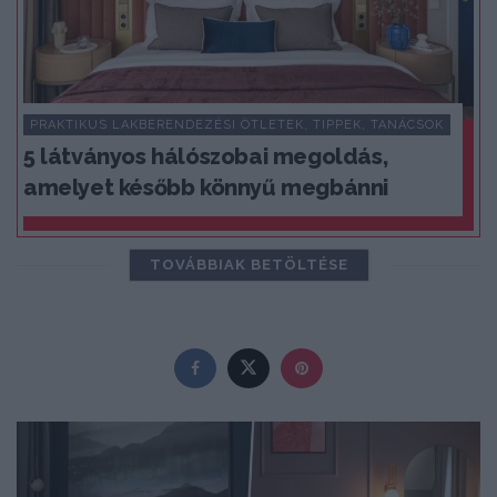
PRAKTIKUS LAKBERENDEZÉSI ÖTLETEK, TIPPEK, TANÁCSOK
5 látványos hálószobai megoldás,
amelyet később könnyű megbánni
TOVÁBBIAK BETÖLTÉSE