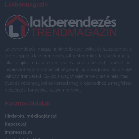
Lakbermagazin
Lakberendezési magazinunk több ezer cikkel és százezernél is
több képpel a lakberendezés, otthonteremtés, lakásdekoráció,
lakásfelújítás témaköreiben kínál hasznos ötleteket, tippeket, ad
inspirációt és információkat cégekről, újdonságokról, az örökké
változó trendekről. Gyűjts anyagot saját terveidhez a hatalmas
ötlet és képanyagból és keresd meg projektedhez a megfelelő
beszerzési forrásokat, szakembereket.
Hasznos oldalak
Hirdetés, médiaajánlat
Kapcsolat
Impresszum