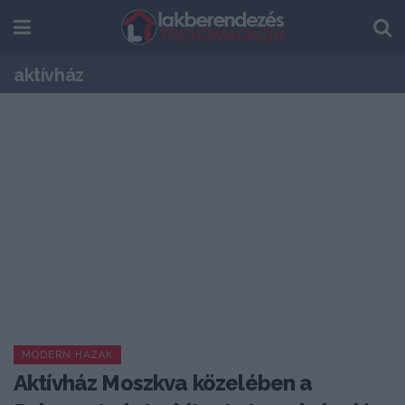
aktívház
MODERN HÁZAK
Aktívház Moszkva közelében a