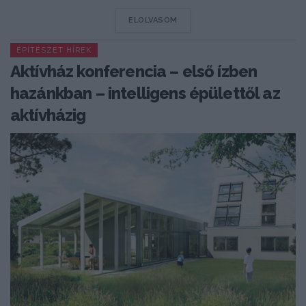
DETAILS
ELOLVASOM
ÉPÍTÉSZET HÍREK
Aktívház konferencia – első ízben
hazánkban – intelligens épülettől az
aktívházig