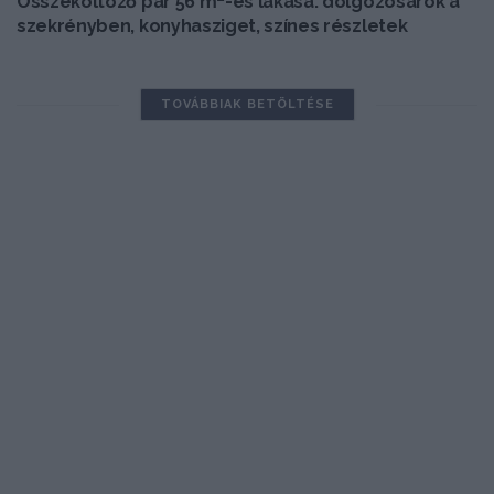
Összeköltöző pár 56 m²-es lakása: dolgozósarok a
szekrényben, konyhasziget, színes részletek
TOVÁBBIAK BETÖLTÉSE