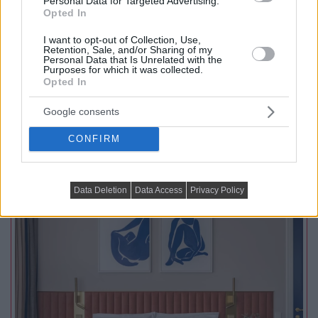
Personal Data for Targeted Advertising.
Opted In
Egy 73 m²-es lakásban három különálló hálószobát,
nappalit, kompakt konyhát, két gardróbot, mosókonyhát
I want to opt-out of Collection, Use,
Retention, Sale, and/or Sharing of my
és két...
Personal Data that Is Unrelated with the
Purposes for which it was collected.
Opted In
TOVÁBBIAK BETÖLTÉSE
Google consents
CONFIRM
Praktikus lakberendezési ötletek
Data Deletion
Data Access
Privacy Policy