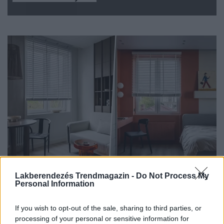
Lakberendezés Trendmagazin -
Do Not Process My
HÁZAK, ENTERIŐRÖK - INSPIRÁCIÓ KÉPEKBEN
Personal Information
Hangulatos minimalista stílus anya és
If you wish to opt-out of the sale, sharing to third parties, or
lánya 74 m²-es otthonában
processing of your personal or sensitive information for