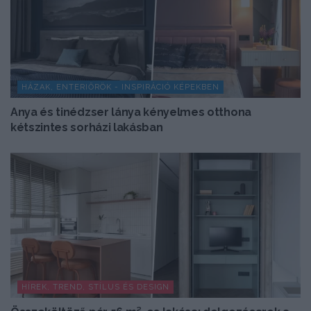
HÁZAK, ENTERIŐRÖK - INSPIRÁCIÓ KÉPEKBEN
Anya és tinédzser lánya kényelmes otthona
kétszintes sorházi lakásban
HÍREK, TREND, STÍLUS ÉS DESIGN