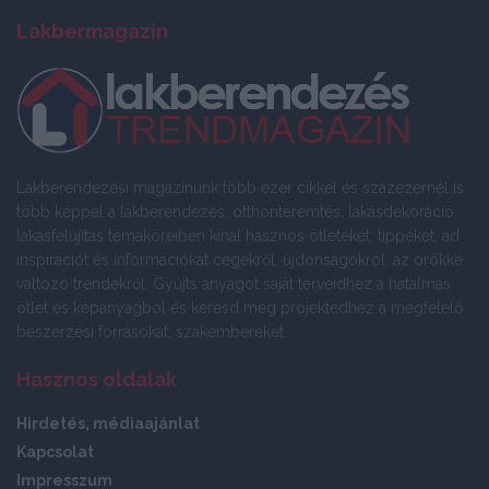
Lakbermagazin
Lakberendezési magazinunk több ezer cikkel és százezernél is
több képpel a lakberendezés, otthonteremtés, lakásdekoráció,
lakásfelújítás témaköreiben kínál hasznos ötleteket, tippeket, ad
inspirációt és információkat cégekről, újdonságokról, az örökké
változó trendekről. Gyűjts anyagot saját terveidhez a hatalmas
ötlet és képanyagból és keresd meg projektedhez a megfelelő
beszerzési forrásokat, szakembereket.
Hasznos oldalak
Hirdetés, médiaajánlat
Kapcsolat
Impresszum