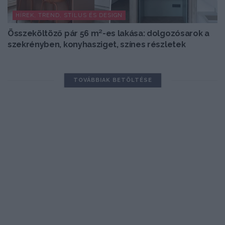
HÍREK, TREND, STÍLUS ÉS DESIGN
Összeköltöző pár 56 m²-es lakása: dolgozósarok a
szekrényben, konyhasziget, színes részletek
TOVÁBBIAK BETÖLTÉSE