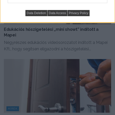
Data Deletion
Data Access
Privacy Policy
HÍREK
Edukációs hőszigetelési „mini showt” indított a
Mapei
Négyrészes edukációs videósorozatot indított a Mapei
Kft., hogy segítsen eligazodni a hőszigetelési...
HÍREK