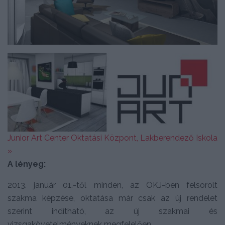
Junior Art Center Oktatási Központ, Lakberendező Iskola
»
A lényeg:
2013. január 01.-től minden, az OKJ-ben felsorolt
szakma képzése, oktatása már csak az új rendelet
szerint indítható, az új szakmai és
vizsgakövetelményeknek megfelelően.