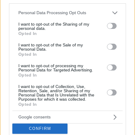
third parties.
Please note that this website/app uses one or more Google
Füles fotel, az örök klasszikus bútordarab
Personal Data Processing Opt Outs
services and may gather and store information including but
not limited to your visit or usage behaviour. You may click to
I want to opt-out of the Sharing of my
Következő cikk
personal data.
grant or deny consent to Google and its third-party tags to
Opted In
use your data for below specified purposes in below Google
consent section.
I want to opt-out of the Sale of my
Teljes lakásfelújítás egy 40nm-es otthonban a
Personal Data.
zónák ügyes átszervezésével
Opted In
I want to opt-out of processing my
Personal Data for Targeted Advertising.
Opted In
Itt:
Hírek
I want to opt-out of Collection, Use,
Ezek a cikkek is érdekelhetnek:
Retention, Sale, and/or Sharing of my
Personal Data that Is Unrelated with the
Purposes for which it was collected.
Opted In
Google consents
CONFIRM