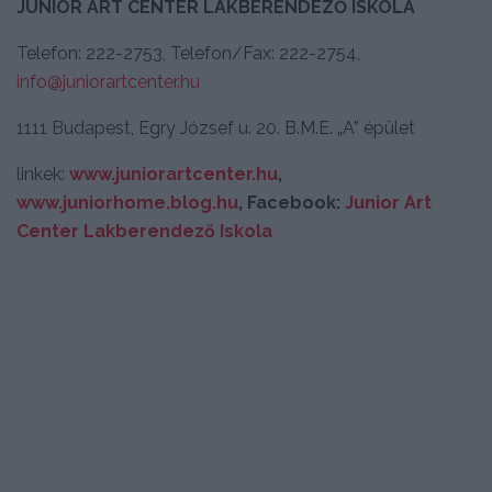
JUNIOR ART CENTER LAKBERENDEZŐ ISKOLA
Telefon: 222-2753, Telefon/Fax: 222-2754,
info@juniorartcenter.hu
1111 Budapest, Egry József u. 20. B.M.E. „A” épület
linkek:
www.juniorartcenter.hu
,
www.juniorhome.blog.hu
, Facebook:
Junior Art
Center Lakberendező Iskola