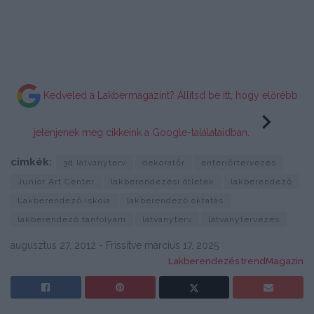
Kedveled a Lakbermagazint? Állítsd be itt, hogy előrébb
jelenjenek meg cikkeink a Google-találataidban.
címkék:
3d látványterv
dekoratőr
enteriőrtervezés
Junior Art Center
lakberendezési ötletek
lakberendező
Lakberendező Iskola
lakberendező oktatás
lakberendező tanfolyam
látványterv
látványtervezés
augusztus 27, 2012 - Frissítve március 17, 2025
Lakberendezés trendMagazin