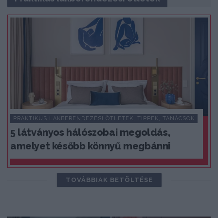
PRAKTIKUS LAKBERENDEZÉSI ÖTLETEK, TIPPEK, TANÁCSOK
5 látványos hálószobai megoldás,
amelyet később könnyű megbánni
TOVÁBBIAK BETÖLTÉSE