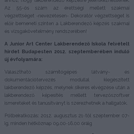
ahhoz, hogy lakberendező képzésre jelentkezhessenek.
Az 55-ös szám az érettségi mellett szakmai
végzettséget -nevezetesen- Dekoratőr végzettséget is
előír bemeneti szinten a Lakberendező képzés szakmai
és vizsgakövetelmény rendszerében!
A Junior Art Center Lakberendező Iskola felvételt
hirdet Budapesten 2012. szeptemberében induló
új évfolyamára:
Választható számítógépes látvány- és
dokumentációtervezés modullal kiegészített
lakberendező képzés, melynek sikeres elvégzése után a
lakberendező képesítés mellett tervezőszoftver
ismereteket és tanúsítványt is szerezhetnek a hallgatók.
Pótbeiratkozás: 2012. augusztus 21-től szeptember 07-
ig, minden hétköznap 09.00-16.00 óráig