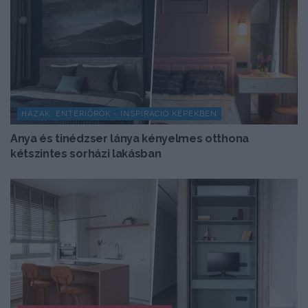
HÁZAK, ENTERIŐRÖK - INSPIRÁCIÓ KÉPEKBEN
Anya és tinédzser lánya kényelmes otthona
kétszintes sorházi lakásban