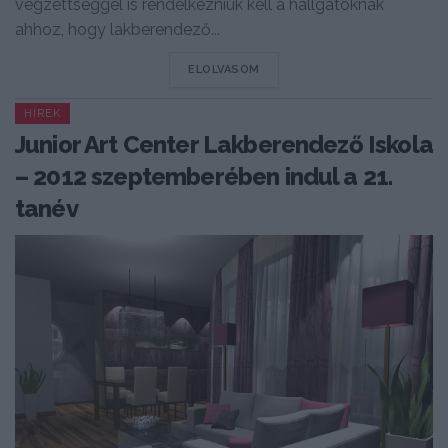
végzettséggel is rendelkezniük kell a hallgatóknak
ahhoz, hogy lakberendező...
DETAILS
ELOLVASOM
HÍREK
Junior Art Center Lakberendező Iskola
– 2012 szeptemberében indul a 21.
tanév