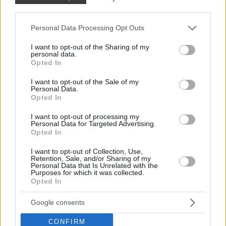
lánya 74 m²-es otthonában
third parties.
A 74 m²-es, háromszobás lakást egy hölgy
Please note that this website/app uses one or more Google
Personal Data Processing Opt Outs
megbízásából rendezte be a tervező, a tulajdonos
services and may gather and store information including but
not limited to your visit or usage behaviour. You may click to
I want to opt-out of the Sharing of my
tizenéves...
personal data.
grant or deny consent to Google and its third-party tags to
Opted In
use your data for below specified purposes in below Google
consent section.
I want to opt-out of the Sale of my
Personal Data.
Opted In
I want to opt-out of processing my
Personal Data for Targeted Advertising.
Opted In
I want to opt-out of Collection, Use,
Retention, Sale, and/or Sharing of my
Personal Data that Is Unrelated with the
Purposes for which it was collected.
Opted In
Google consents
HÁZAK, ENTERIŐRÖK - INSPIRÁCIÓ KÉPEKBEN
CONFIRM