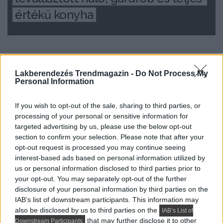
értékű konyha
Lakberendezés Trendmagazin -
Do Not Process My
Personal Information
If you wish to opt-out of the sale, sharing to third parties, or
processing of your personal or sensitive information for
targeted advertising by us, please use the below opt-out
section to confirm your selection. Please note that after your
opt-out request is processed you may continue seeing
interest-based ads based on personal information utilized by
us or personal information disclosed to third parties prior to
your opt-out. You may separately opt-out of the further
disclosure of your personal information by third parties on the
HÁZAK, ENTERIŐRÖK - INSPIRÁCIÓ KÉPEKBEN
IAB’s list of downstream participants. This information may
also be disclosed by us to third parties on the
IAB’s List of
Hangulatos minimalista stílus anya és
that may further disclose it to other
Downstream Participants