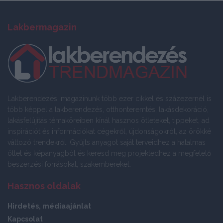
Lakbermagazin
Lakberendezési magazinunk több ezer cikkel és százezernél is
több képpel a lakberendezés, otthonteremtés, lakásdekoráció,
lakásfelújítás témaköreiben kínál hasznos ötleteket, tippeket, ad
inspirációt és információkat cégekről, újdonságokról, az örökké
változó trendekről. Gyűjts anyagot saját terveidhez a hatalmas
ötlet és képanyagból és keresd meg projektedhez a megfelelő
beszerzési forrásokat, szakembereket.
Hasznos oldalak
Hirdetés, médiaajánlat
Kapcsolat