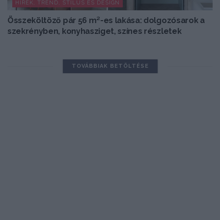
HÍREK, TREND, STÍLUS ÉS DESIGN
Összeköltöző pár 56 m²-es lakása: dolgozósarok a
szekrényben, konyhasziget, színes részletek
TOVÁBBIAK BETÖLTÉSE