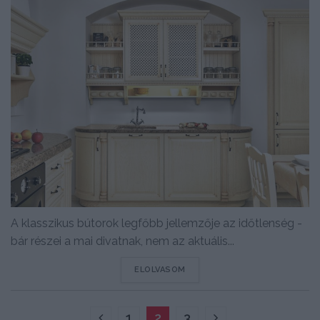
A klasszikus bútorok legfőbb jellemzője az időtlenség -
bár részei a mai divatnak, nem az aktuális...
DETAILS
ELOLVASOM
1
2
3