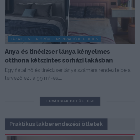
HÁZAK, ENTERIŐRÖK - INSPIRÁCIÓ KÉPEKBEN
Anya és tinédzser lánya kényelmes
otthona kétszintes sorházi lakásban
Egy fiatal nő és tinédzser lánya számára rendezte be a
tervező ezt a 99 m²-es,...
TOVÁBBIAK BETÖLTÉSE
Praktikus lakberendezési ötletek