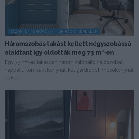
HÁZAK, ENTERIŐRÖK - INSPIRÁCIÓ KÉPEKBEN
Háromszobás lakást kellett négyszobássá
alakítani: így oldották meg 73 m²-en
Egy 73 m²-es lakásban három különálló hálószobát,
nappalit, kompakt konyhát, két gardróbot, mosókonyhát
és két...