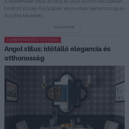
A biedermeier stílus az 1815 és 1848 közötti időszakban
hódított Közép-Európában, elsősorban Németország és
Ausztria területén....
DETAILS
ELOLVASOM
LAKBERENDEZÉSI STÍLUSOK
Angol stílus: időtálló elegancia és
otthonosság