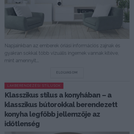
Napjainkban az emberek óriási információs zajnak és
gyakran sokkal több vizuális ingernek vannak kitéve,
mint amennyit...
DETAILS
ELOLVASOM
LAKBERENDEZÉSI STÍLUSOK
Klasszikus stílus a konyhában – a
klasszikus bútorokkal berendezett
konyha legfőbb jellemzője az
időtlenség