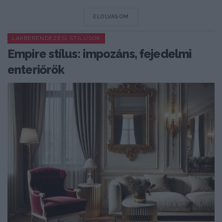
DETAILS
ELOLVASOM
LAKBERENDEZÉSI STÍLUSOK
Empire stílus: impozáns, fejedelmi
enteriőrök