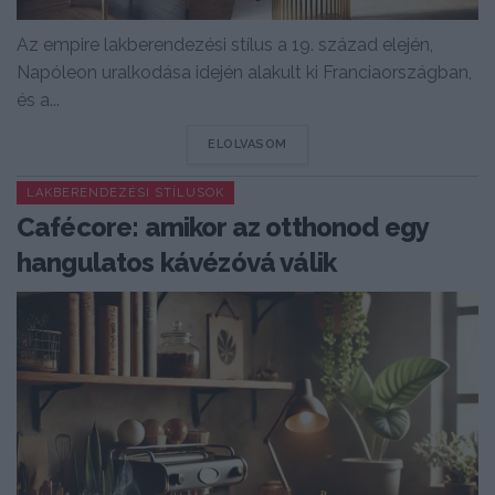
Az empire lakberendezési stílus a 19. század elején,
Napóleon uralkodása idején alakult ki Franciaországban,
és a...
DETAILS
ELOLVASOM
LAKBERENDEZÉSI STÍLUSOK
Cafécore: amikor az otthonod egy
hangulatos kávézóvá válik