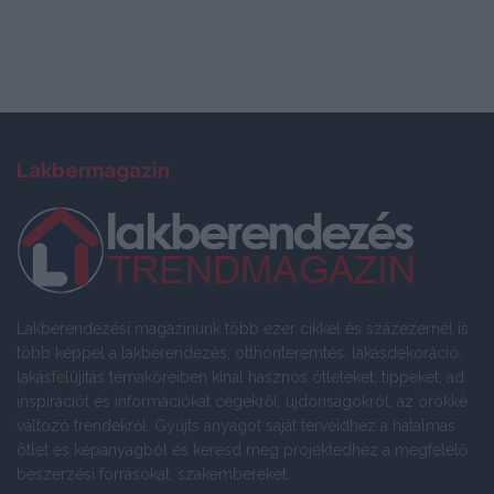
Lakbermagazin
Lakberendezési magazinunk több ezer cikkel és százezernél is
több képpel a lakberendezés, otthonteremtés, lakásdekoráció,
lakásfelújítás témaköreiben kínál hasznos ötleteket, tippeket, ad
inspirációt és információkat cégekről, újdonságokról, az örökké
változó trendekről. Gyűjts anyagot saját terveidhez a hatalmas
ötlet és képanyagból és keresd meg projektedhez a megfelelő
beszerzési forrásokat, szakembereket.