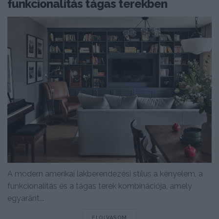
funkcionalitás tágas terekben
A modern amerikai lakberendezési stílus a kényelem, a
funkcionalitás és a tágas terek kombinációja, amely
egyaránt...
DETAILS
ELOLVASOM