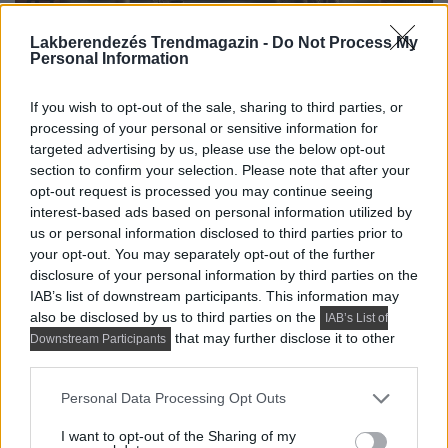
Lakberendezés Trendmagazin -
Do Not Process My
Personal Information
If you wish to opt-out of the sale, sharing to third parties, or
A grunge lakberendezési stílus a '90-es évek alternatív
processing of your personal or sensitive information for
rockzenei színteréről inspirálódott, és a nyers, lezser,
targeted advertising by us, please use the below opt-out
mégis...
section to confirm your selection. Please note that after your
opt-out request is processed you may continue seeing
DETAILS
ELOLVASOM
interest-based ads based on personal information utilized by
us or personal information disclosed to third parties prior to
LAKBERENDEZÉSI STÍLUSOK
your opt-out. You may separately opt-out of the further
A modernizmus esszenciája:
disclosure of your personal information by third parties on the
IAB’s list of downstream participants. This information may
egyszerűség és funkcionalitás a
also be disclosed by us to third parties on the
IAB’s List of
lakberendezésben
that may further disclose it to other
Downstream Participants
third parties.
Please note that this website/app uses one or more Google
Personal Data Processing Opt Outs
services and may gather and store information including but
not limited to your visit or usage behaviour. You may click to
I want to opt-out of the Sharing of my