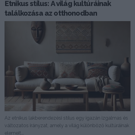
Etnikus stílus: A világ kultúráinak
találkozása az otthonodban
Az etnikus lakberendezési stílus egy igazán izgalmas és
változatos irányzat, amely a világ különböző kultúráinak
elemeit...