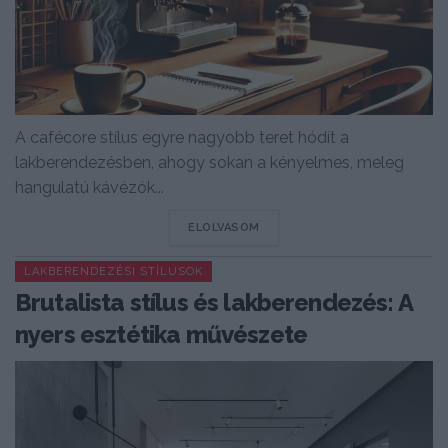
A cafécore stílus egyre nagyobb teret hódít a
lakberendezésben, ahogy sokan a kényelmes, meleg
hangulatú kávézók...
DETAILS
ELOLVASOM
LAKBERENDEZÉSI STÍLUSOK
Brutalista stílus és lakberendezés: A
nyers esztétika művészete