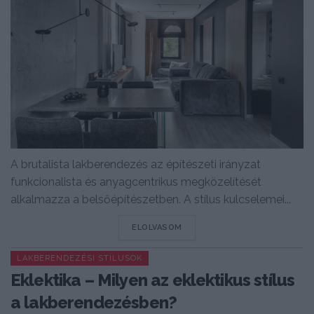
A brutalista lakberendezés az építészeti irányzat
funkcionalista és anyagcentrikus megközelítését
alkalmazza a belsőépítészetben. A stílus kulcselemei...
DETAILS
ELOLVASOM
LAKBERENDEZÉSI STÍLUSOK
Eklektika – Milyen az eklektikus stílus
a lakberendezésben?