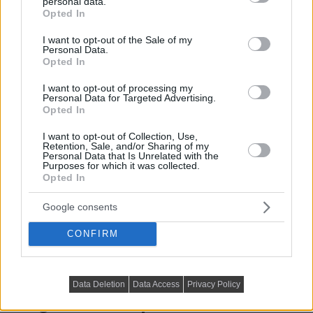
personal data.
grant or deny consent to Google and its third-party tags to
Opted In
use your data for below specified purposes in below Google
consent section.
I want to opt-out of the Sale of my
Personal Data.
Opted In
I want to opt-out of processing my
Personal Data for Targeted Advertising.
Opted In
I want to opt-out of Collection, Use,
Retention, Sale, and/or Sharing of my
Personal Data that Is Unrelated with the
A modernizmus a 20. század elején kialakult kulturális és
Purposes for which it was collected.
Opted In
művészeti mozgalom, amely a hagyományos formák
elvetését...
Google consents
DETAILS
ELOLVASOM
CONFIRM
HÍREK, TREND, STÍLUS ÉS DESIGN
Ezzel a néhány trükkel bárki vintage
Data Deletion
Data Access
Privacy Policy
hangulatot csempészhet otthonába