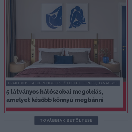
PRAKTIKUS LAKBERENDEZÉSI ÖTLETEK, TIPPEK, TANÁCSOK
5 látványos hálószobai megoldás,
amelyet később könnyű megbánni
TOVÁBBIAK BETÖLTÉSE