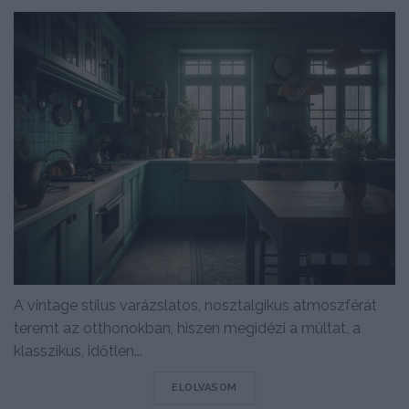
A vintage stílus varázslatos, nosztalgikus atmoszférát
teremt az otthonokban, hiszen megidézi a múltat, a
klasszikus, időtlen...
DETAILS
ELOLVASOM