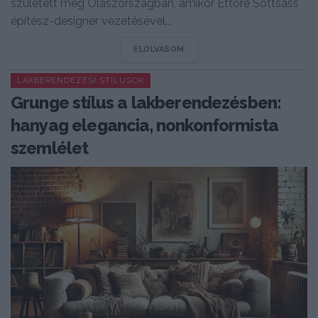
született meg Olaszországban, amikor Ettore Sottsass
építész-designer vezetésével...
DETAILS
ELOLVASOM
LAKBERENDEZÉSI STÍLUSOK
Grunge stílus a lakberendezésben:
hanyag elegancia, nonkonformista
szemlélet