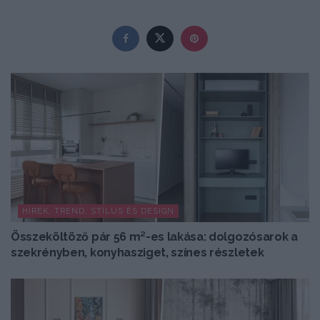
HÍREK, TREND, STÍLUS ÉS DESIGN
Összeköltöző pár 56 m²-es lakása: dolgozósarok a
szekrényben, konyhasziget, színes részletek