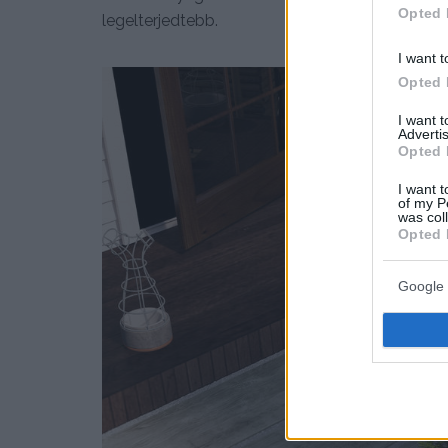
Opted 
legelterjedtebb.
I want t
Opted 
I want 
Advertis
Opted 
I want t
of my P
was col
Opted 
Google 