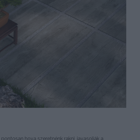
 pontosan hova szeretnénk rakni, javasolják a