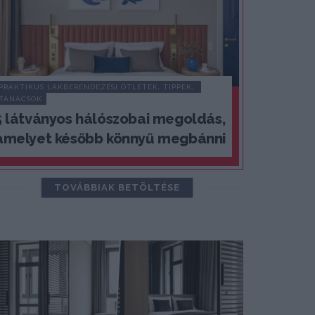
PRAKTIKUS LAKBERENDEZÉSI ÖTLETEK, TIPPEK, 
TANÁCSOK
5 látványos hálószobai megoldás,
amelyet később könnyű megbánni
TOVÁBBIAK BETÖLTÉSE