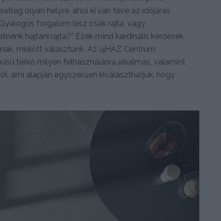
esetleg olyan helyre, ahol ki van téve az időjárás
 Gyalogos forgalom lesz csak rajta, vagy
nénk hajtani rajta?” Ezek mind kardinális kérdések,
k, mielőtt választunk. Az újHÁZ Centrum
ípusú térkő milyen felhasználásra alkalmas, valamint
ról, ami alapján egyszerűen kiválaszthatjuk, hogy