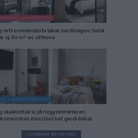
MODERN LAKBERENDEZÉS
gy lett a minimalista lakás barátságos: fiatal
ár új, 60 m²-es otthona
KIS LAKÁS BERENDEZÉSE
gy alakítottak ki 38 négyzetméteren
áromszobás elosztást két gardróbbal
TOVÁBBIAK BETÖLTÉSE