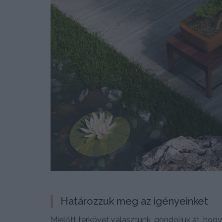
Határozzuk meg az igényeinket
Mielőtt térkövet választunk, gondoljuk át, hogy