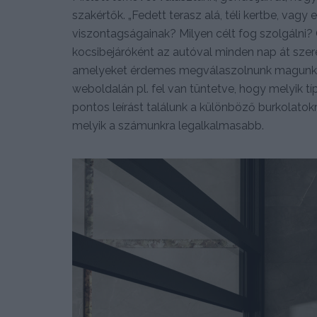
szakértők. „Fedett terasz alá, téli kertbe, vagy 
viszontagságainak? Milyen célt fog szolgálni?
kocsibejáróként az autóval minden nap át szeret
amelyeket érdemes megválaszolnunk magunkna
weboldalán pl. fel van tüntetve, hogy melyik t
pontos leírást találunk a különböző burkolatok
melyik a számunkra legalkalmasabb.