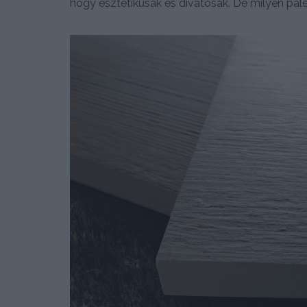
hogy esztétikusak és divatosak. De milyen pal