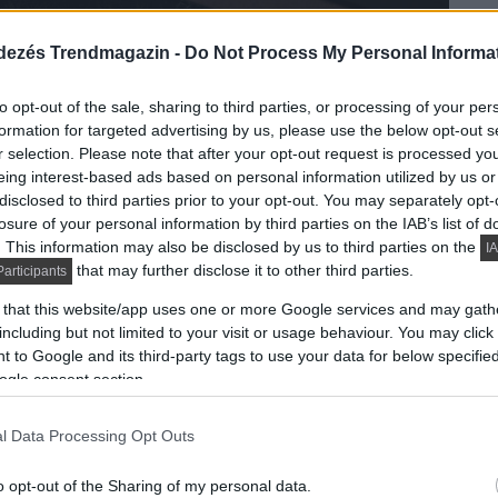
dezés Trendmagazin -
Do Not Process My Personal Informa
to opt-out of the sale, sharing to third parties, or processing of your per
formation for targeted advertising by us, please use the below opt-out s
tés
r selection. Please note that after your opt-out request is processed y
eing interest-based ads based on personal information utilized by us or
disclosed to third parties prior to your opt-out. You may separately opt-
udjuk, hogy a választék elképesztően színes. Ma már
losure of your personal information by third parties on the IAB’s list of
, amelyek között nagy a különbség. A természetes
. This information may also be disclosed by us to third parties on the
IA
delmi és bányászati szempontok, standardizált méret
that may further disclose it to other third parties.
articipants
lamint nem utolsósorban új esztétikai igények
 that this website/app uses one or more Google services and may gath
, kültéri hidegburkolatok alkalmazását. Szakértők
including but not limited to your visit or usage behaviour. You may click 
etes térkövek ára általában drágább, mint a
 to Google and its third-party tags to use your data for below specifi
rdemes átgondolni, hogy megéri-e ezzel burkolni a
ogle consent section.
llított térkövek is tudják hozni azt a minőséget és
 felületek lefedésére különféle megmunkálással,
l Data Processing Opt Outs
térő ásványokból készülhetnek. A mesterséges
o opt-out of the Sharing of my personal data.
gy betonból is. Ezek közül az utóbbi a