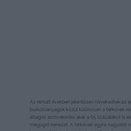
Az elmúlt években jelentősen növekedtek az épí
burkolóanyagok közül különösen a térkövek ke
átlagos árnövekedés akár a 65 százalékot is el
megugró kereslet. A térkövek egyre nagyobb 