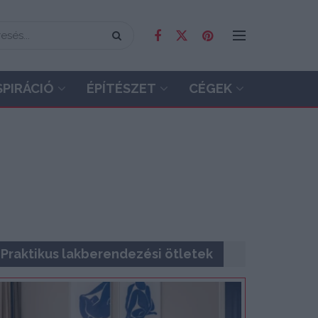
SPIRÁCIÓ
ÉPÍTÉSZET
CÉGEK
Praktikus lakberendezési ötletek