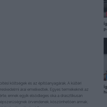
Í
p
tési költségek és az építőanyagárak. A kültéri
Í
reskedelmi árai emelkedtek. Egyes termékeknél az
h
érte, ennek egyik elsődleges oka a drasztikusan
népszerűségnek örvendenek, köszönhetően annak,