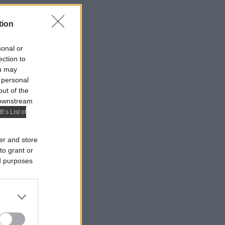
tion
sonal or
ection to
ou may
 personal
out of the
 downstream
B’s List of
er and store
to grant or
ed purposes