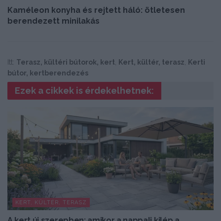
Kaméleon konyha és rejtett háló: ötletesen
berendezett minilakás
Itt:
Terasz, kültéri bútorok, kert
,
Kert, kültér, terasz
,
Kerti
bútor, kertberendezés
Ezek a cikkek is érdekelhetnek:
KERT, KÜLTÉR, TERASZ
A kert új szerepben: amikor a nappali kilép a