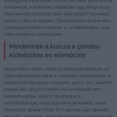
költsége harmada annak, mintha föld felett állítanánk fel
a medencét. A merevfalú medencék nagy előnye, hogy
télre nem kell szétszedni őket, elég téliesítő folyadékot
önteni a vízbe, és letakarni. Természetesen az ilyen erős
konstrukciók többe is kerülnek, és a felállításukhoz akár
több emberre is szükség lehet.
Mindennek a kulcsa a gondos 
előkészítés és ellenőrzés
Abonyi Péter szerint, amikor új medencét telepítünk, az
egyik legfontosabb lépés a megfelelő tereprendezés. A
kiválasztott hely legyen vízszintes, gyom-, kő-, valamint
minden éles tárgytól mentes. Ha a medencét nem
burkolatra állítjuk, először távolítsuk el a
termőföldréteget, majd tegyünk le geotextíliát, amire
helyezzünk aljtakaró fóliát, EVA lapokat vagy lépésálló
nikecellt – mindezek segítenek megóvni a medence alját