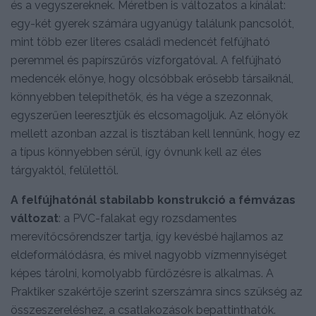
és a vegyszereknek. Méretben is változatos a kínálat:
egy-két gyerek számára ugyanúgy találunk pancsolót,
mint több ezer literes családi medencét felfújható
peremmel és papírszűrős vízforgatóval. A felfújható
medencék előnye, hogy olcsóbbak erősebb társaiknál,
könnyebben telepíthetők, és ha vége a szezonnak,
egyszerűen leeresztjük és elcsomagoljuk. Az előnyök
mellett azonban azzal is tisztában kell lennünk, hogy ez
a típus könnyebben sérül, így óvnunk kell az éles
tárgyaktól, felülettől.
A felfújhatónál stabilabb konstrukció a fémvázas
változat
: a PVC-falakat egy rozsdamentes
merevítőcsőrendszer tartja, így kevésbé hajlamos az
eldeformálódásra, és mivel nagyobb vízmennyiséget
képes tárolni, komolyabb fürdőzésre is alkalmas. A
Praktiker szakértője szerint szerszámra sincs szükség az
összeszereléshez, a csatlakozások bepattinthatók.