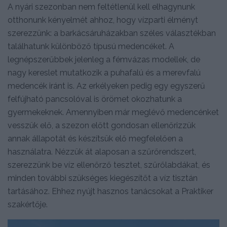
A nyári szezonban nem feltétlenül kell elhagynunk
otthonunk kényelmét ahhoz, hogy vízparti élményt
szerezzünk: a barkácsáruházakban széles választékban
találhatunk különböző típusú medencéket. A
legnépszerűbbek jelenleg a fémvázas modellek, de
nagy kereslet mutatkozik a puhafalú és a merevfalú
medencék iránt is. Az erkélyeken pedig egy egyszerű
felfújható pancsolóval is örömet okozhatunk a
gyermekeknek. Amennyiben már meglévő medencénket
vesszük elő, a szezon előtt gondosan ellenőrizzük
annak állapotát és készítsük elő megfelelően a
használatra. Nézzük át alaposan a szűrőrendszert,
szerezzünk be víz ellenőrző tesztet, szűrőlabdákat, és
minden további szükséges kiegészítőt a víz tisztán
tartásához. Ehhez nyújt hasznos tanácsokat a Praktiker
szakértője.