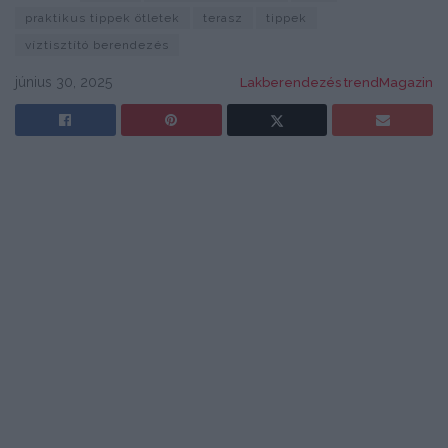
praktikus tippek ötletek
terasz
tippek
víztisztító berendezés
június 30, 2025
Lakberendezés trendMagazin