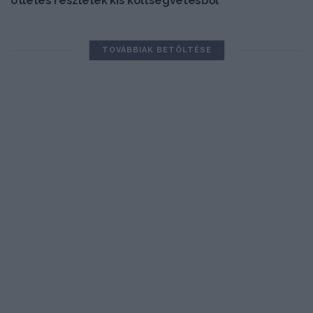
ötletes részletek kis költségvetésből
TOVÁBBIAK BETÖLTÉSE