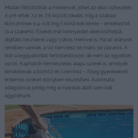
Miután feltöltöttük a medencét, jöhet az első vízkezelés.
A pH-érték 7,2 és 7,6 között ideális, míg a szabad
klórszintnek 0,4–0,8 mg/l körül kell lennie – emlékeztet
rá a szakértő. Ezeket már könnyedén ellenőrizhetjük
digitális teszterrel vagy csíkos mérővel is. Ha az arányok
rendben vannak, a víz nem lesz se maró, se zavaros. A
klór a leggyakoribb fertőtlenítőszer, de nem az egyetlen
opció. Kaphatók természetes alapú szerek is, amelyek
kíméletesek a bőrhöz és szemhez – főleg gyerekeknél
érdemes ezeket előnyben részesíteni. Automata
adagolóval pedig még a nyaralás alatt sem kell
aggódnunk.