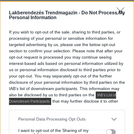
félautomata és a robotporszívó. Kisebb medencéhez
elég a kézi változat, amelynek tömlőjét a vízforgatóra
Lakberendezés Trendmagazin -
Do Not Process My
Personal Information
kell csatlakoztatni, így a szennyezett víz a
szűrőrendszeren keresztül tisztul meg. A félautomata
If you wish to opt-out of the sale, sharing to third parties, or
önállóan is képes mozogni, a vízforgató hajtja, de nem
processing of your personal or sensitive information for
mindig jut el minden sarokba. A robotporszívó a
targeted advertising by us, please use the below opt-out
medencetisztítás csúcsát képviseli, hiszen képes az
section to confirm your selection. Please note that after your
opt-out request is processed you may continue seeing
aljzat, az oldalfalak és még a lépcsőt is alaposan
interest-based ads based on personal information utilized by
letakarítani. Maximális vele a kényelem, mivel saját
us or personal information disclosed to third parties prior to
szivattyúval, szűrőrendszerrel és vezérlő elektronikával
your opt-out. You may separately opt-out of the further
működik.
disclosure of your personal information by third parties on the
IAB’s list of downstream participants. This information may
also be disclosed by us to third parties on the
Ezekkel a kiegészítőkkel lehet
IAB’s List of
that may further disclose it to other
Downstream Participants
teljes a fürdőzés
third parties.
Please note that this website/app uses one or more Google
Personal Data Processing Opt Outs
Egy medence már önmagában is sokat dob a nyári
services and may gather and store information including but
életérzésen, de néhány jól eltalált kiegészítővel tényleg
not limited to your visit or usage behaviour. You may click to
I want to opt-out of the Sharing of my