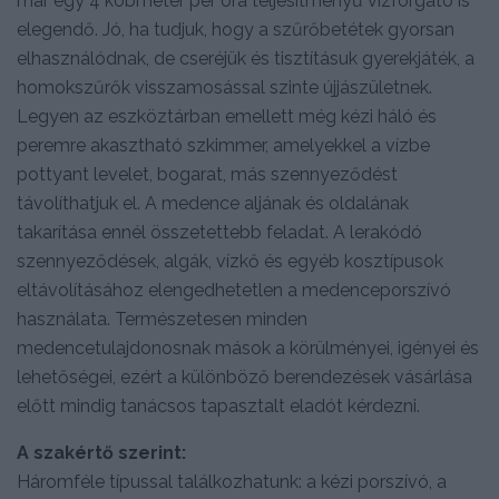
már egy 4 köbméter per óra teljesítményű vízforgató is
elegendő. Jó, ha tudjuk, hogy a szűrőbetétek gyorsan
elhasználódnak, de cseréjük és tisztításuk gyerekjáték, a
homokszűrők visszamosással szinte újjászületnek.
Legyen az eszköztárban emellett még kézi háló és
peremre akasztható szkimmer, amelyekkel a vízbe
pottyant levelet, bogarat, más szennyeződést
távolíthatjuk el. A medence aljának és oldalának
takarítása ennél összetettebb feladat. A lerakódó
szennyeződések, algák, vízkő és egyéb kosztípusok
eltávolításához elengedhetetlen a medenceporszívó
használata. Természetesen minden
medencetulajdonosnak mások a körülményei, igényei és
lehetőségei, ezért a különböző berendezések vásárlása
előtt mindig tanácsos tapasztalt eladót kérdezni.
A szakértő szerint:
Háromféle típussal találkozhatunk: a kézi porszívó, a