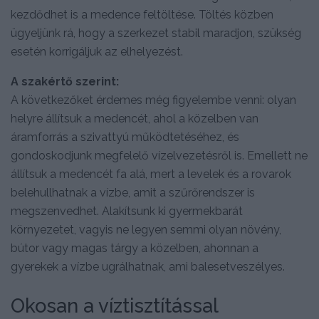
kezdődhet is a medence feltöltése. Töltés közben
ügyeljünk rá, hogy a szerkezet stabil maradjon, szükség
esetén korrigáljuk az elhelyezést.
A szakértő szerint:
A következőket érdemes még figyelembe venni: olyan
helyre állítsuk a medencét, ahol a közelben van
áramforrás a szivattyú működtetéséhez, és
gondoskodjunk megfelelő vízelvezetésről is. Emellett ne
állítsuk a medencét fa alá, mert a levelek és a rovarok
belehullhatnak a vízbe, amit a szűrőrendszer is
megszenvedhet. Alakítsunk ki gyermekbarát
környezetet, vagyis ne legyen semmi olyan növény,
bútor vagy magas tárgy a közelben, ahonnan a
gyerekek a vízbe ugrálhatnak, ami balesetveszélyes.
Okosan a víztisztítással