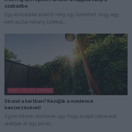
szabadba
Egy évtizeddel ezelőtt még úgy tűnhetett, hogy egy
kerti asztal néhány székkel,...
KERT, KÜLTÉR, TERASZ
Strand a kertben? Kezdjük a medence
beszerzésével!
Egyre többen döntenek úgy, hogy a saját udvarukat
alakítják át egy privát...