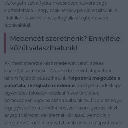
vízforgató szivattyúra, medenceporszívóra vagy
klórtablettára – hogy csak néhány példát említsünk. A
Praktiker szakértője összefoglalja a legfontosabb
tudnivalókat.
Medencét szeretnénk? Ennyiféle 
közül választhatunk!
Aki most szeretne kész medencét venni, széles
kínálattal szembesül. A szakértő szerint alapvetően
három fajtából választhatunk.
Népszerű megoldás a
puhafalú, felfújható medence
, amelyet mindenképp
egyenletes felületen, például füves területen,
homokágyon vagy teraszon állítsunk fel. Ebből az egyik
legegyszerűbb a 3 méter hosszú, három gyűrűs, vinyl
anyagú változat, de léteznek kör alakú verziók is, 3
rétegű PVC-medencetesttel, ami ellenáll a napsütésnek