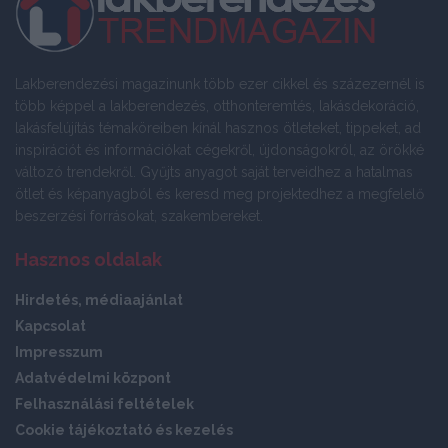
Lakberendezési magazinunk több ezer cikkel és százezernél is
több képpel a lakberendezés, otthonteremtés, lakásdekoráció,
lakásfelújítás témaköreiben kínál hasznos ötleteket, tippeket, ad
inspirációt és információkat cégekről, újdonságokról, az örökké
változó trendekről. Gyűjts anyagot saját terveidhez a hatalmas
ötlet és képanyagból és keresd meg projektedhez a megfelelő
beszerzési forrásokat, szakembereket.
Hasznos oldalak
Hirdetés, médiaajánlat
Kapcsolat
Impresszum
Adatvédelmi központ
Felhasználási feltételek
Cookie tájékoztató és kezelés