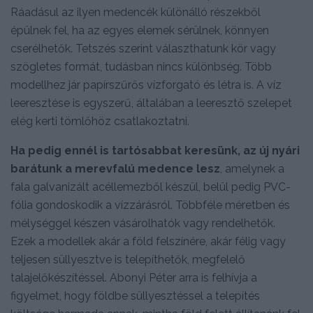
Ráadásul az ilyen medencék különálló részekből
épülnek fel, ha az egyes elemek sérülnek, könnyen
cserélhetők. Tetszés szerint választhatunk kör vagy
szögletes formát, tudásban nincs különbség. Több
modellhez jár papírszűrős vízforgató és létra is. A víz
leeresztése is egyszerű, általában a leeresztő szelepet
elég kerti tömlőhöz csatlakoztatni.
Ha pedig ennél is tartósabbat keresünk, az új nyári
barátunk a merevfalú medence lesz
, amelynek a
fala galvanizált acéllemezből készül, belül pedig PVC-
fólia gondoskodik a vízzárásról. Többféle méretben és
mélységgel készen vásárolhatók vagy rendelhetők.
Ezek a modellek akár a föld felszínére, akár félig vagy
teljesen süllyesztve is telepíthetők, megfelelő
talajelőkészítéssel. Abonyi Péter arra is felhívja a
figyelmet, hogy földbe süllyesztéssel a telepítés