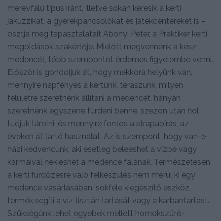
merevfalú típus iránt, illetve sokan keresik a kerti
jakuzzikat, a gyerekpancsolókat és játékcentereket is –
osztja meg tapasztalatait Abonyi Péter, a Praktiker kerti
megoldások szakértője. Mielőtt megvennénk a kész
medencét, több szempontot érdemes figyelembe venni.
Először is gondoljuk át, hogy mekkora helyünk van,
mennyire napfényes a kertünk, teraszunk, milyen
felületre szeretnénk állítani a medencét, hányan
szeretnénk egyszerre fürdeni benne, szezon után hol
tudjuk tárolni, és mennyire fontos a strapabírás, az
éveken át tartó használat. Az is szempont, hogy van-e
házi kedvencünk, aki esetleg beleeshet a vízbe vagy
karmaival nekieshet a medence falának. Természetesen
a kerti fürdőzésre való felkészülés nem merül ki egy
medence vásárlásában, sokféle kiegészítő eszköz,
termék segíti a víz tisztán tartását vagy a karbantartást.
Szükségünk lehet egyebek mellett homokszűrő-