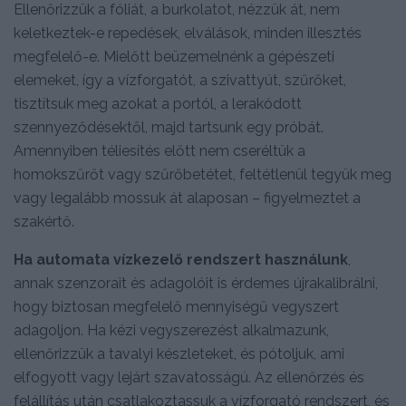
Ellenőrizzük a fóliát, a burkolatot, nézzük át, nem
keletkeztek-e repedések, elválások, minden illesztés
megfelelő-e. Mielőtt beüzemelnénk a gépészeti
elemeket, így a vízforgatót, a szivattyút, szűrőket,
tisztítsuk meg azokat a portól, a lerakódott
szennyeződésektől, majd tartsunk egy próbát.
Amennyiben téliesítés előtt nem cseréltük a
homokszűrőt vagy szűrőbetétet, feltétlenül tegyük meg
vagy legalább mossuk át alaposan – figyelmeztet a
szakértő.
Ha automata vízkezelő rendszert használunk
,
annak szenzorait és adagolóit is érdemes újrakalibrálni,
hogy biztosan megfelelő mennyiségű vegyszert
adagoljon. Ha kézi vegyszerezést alkalmazunk,
ellenőrizzük a tavalyi készleteket, és pótoljuk, ami
elfogyott vagy lejárt szavatosságú. Az ellenőrzés és
felállítás után csatlakoztassuk a vízforgató rendszert, és