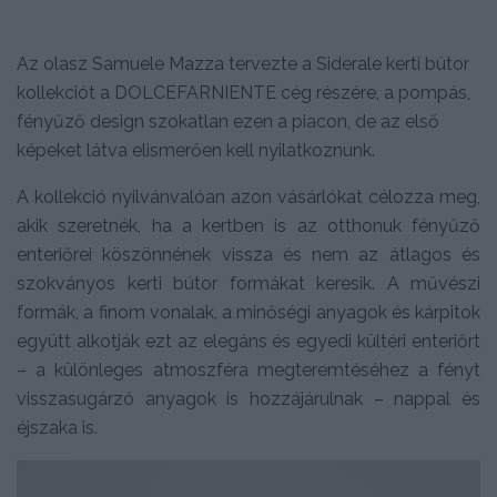
Az olasz Samuele Mazza tervezte a Siderale kerti bútor
kollekciót a DOLCEFARNIENTE cég részére, a pompás,
fényűző design szokatlan ezen a piacon, de az első
képeket látva elismerően kell nyilatkoznunk.
A kollekció nyilvánvalóan azon vásárlókat célozza meg,
akik szeretnék, ha a kertben is az otthonuk fényűző
enteriőrei köszönnének vissza és nem az átlagos és
szokványos kerti bútor formákat keresik. A művészi
formák, a finom vonalak, a minőségi anyagok és kárpitok
együtt alkotják ezt az elegáns és egyedi kültéri enteriőrt
– a különleges atmoszféra megteremtéséhez a fényt
visszasugárzó anyagok is hozzájárulnak – nappal és
éjszaka is.