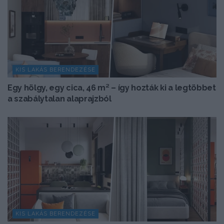
KIS LAKÁS BERENDEZÉSE
Egy hölgy, egy cica, 46 m² – így hozták ki a legtöbbet
a szabálytalan alaprajzból
KIS LAKÁS BERENDEZÉSE