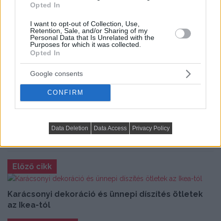
Opted In
I want to opt-out of Collection, Use,
Retention, Sale, and/or Sharing of my
Personal Data that Is Unrelated with the
Purposes for which it was collected.
Opted In
Google consents
CONFIRM
Data Deletion
Data Access
Privacy Policy
Előző cikk
Karácsonyi dekoráció és ünnepi díszítés ötletek
az Ikea-tól