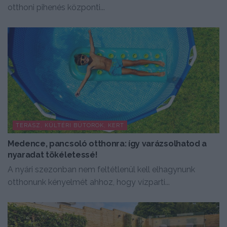
otthoni pihenés központi...
TERASZ, KÜLTÉRI BÚTOROK, KERT
Medence, pancsoló otthonra: így varázsolhatod a
nyaradat tökéletessé!
A nyári szezonban nem feltétlenül kell elhagynunk
otthonunk kényelmét ahhoz, hogy vízparti...