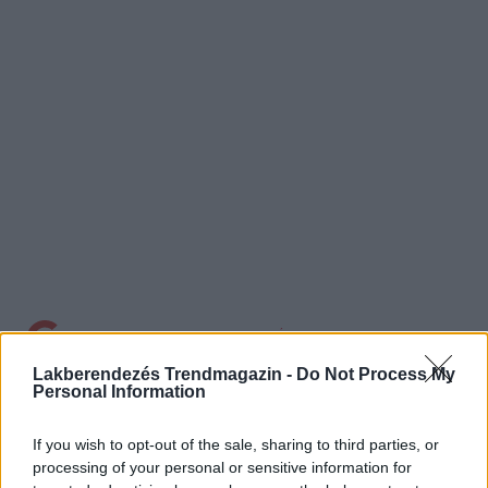
Kedveled a Lakbermagazint? Állítsd be itt, hogy előrébb
Lakberendezés Trendmagazin -
Do Not Process My
Personal Information
jelenjenek meg cikkeink a Google-találataidban.
címkék:
design
Dolcefarniente
enteriőr
If you wish to opt-out of the sale, sharing to third parties, or
processing of your personal or sensitive information for
kertberendezés
kerti bútor
kerti parti
kerti pavilon