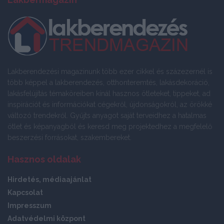
Lakberendezési magazinunk több ezer cikkel és százezernél is
több képpel a lakberendezés, otthonteremtés, lakásdekoráció,
lakásfelújítás témaköreiben kínál hasznos ötleteket, tippeket, ad
inspirációt és információkat cégekről, újdonságokról, az örökké
változó trendekről. Gyűjts anyagot saját terveidhez a hatalmas
ötlet és képanyagból és keresd meg projektedhez a megfelelő
beszerzési forrásokat, szakembereket.
Hasznos oldalak
Hirdetés, médiaajánlat
Kapcsolat
Impresszum
Adatvédelmi központ