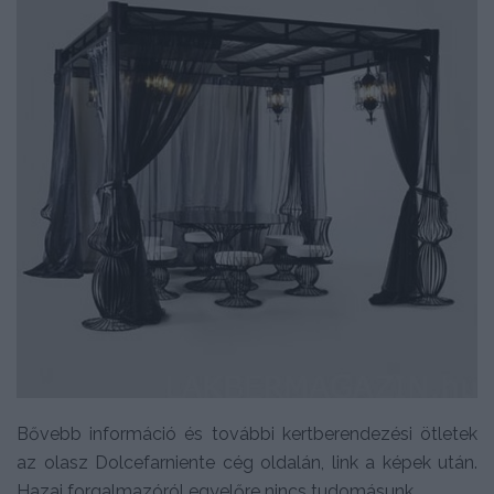
Bővebb információ és további kertberendezési ötletek
az olasz Dolcefarniente cég oldalán, link a képek után.
Hazai forgalmazóról egyelőre nincs tudomásunk.