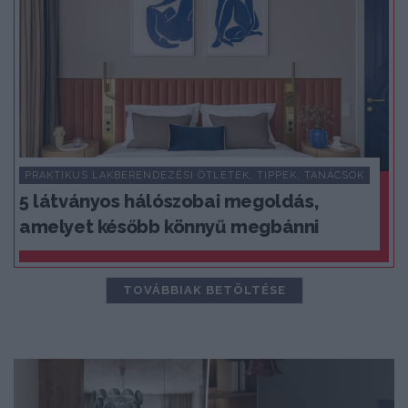
PRAKTIKUS LAKBERENDEZÉSI ÖTLETEK, TIPPEK, TANÁCSOK
5 látványos hálószobai megoldás,
amelyet később könnyű megbánni
TOVÁBBIAK BETÖLTÉSE