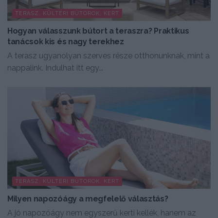
TERASZ, KÜLTÉRI BÚTOROK, KERT
Hogyan válasszunk bútort a teraszra? Praktikus
tanácsok kis és nagy terekhez
A terasz ugyanolyan szerves része otthonunknak, mint a
nappalink. Indulhat itt egy...
TERASZ, KÜLTÉRI BÚTOROK, KERT
Milyen napozóágy a megfelelő választás?
A jó napozóágy nem egyszerű kerti kellék, hanem az