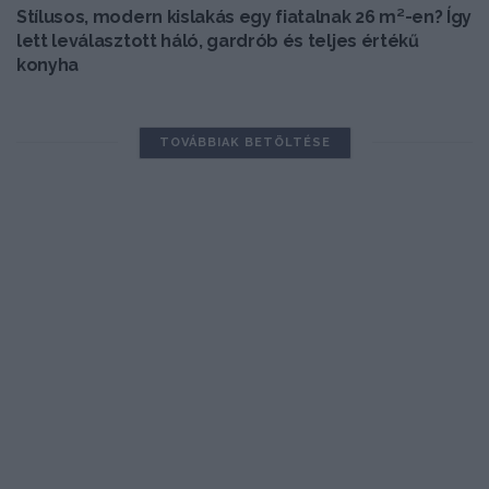
Stílusos, modern kislakás egy fiatalnak 26 m²-en? Így
lett leválasztott háló, gardrób és teljes értékű
konyha
TOVÁBBIAK BETÖLTÉSE