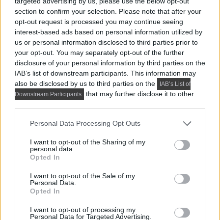
targeted advertising by us, please use the below opt-out
luxus
section to confirm your selection. Please note that after your
opt-out request is processed you may continue seeing
október 21, 2011
Lakberendezés trendMagazin
interest-based ads based on personal information utilized by
us or personal information disclosed to third parties prior to
your opt-out. You may separately opt-out of the further
disclosure of your personal information by third parties on the
IAB’s list of downstream participants. This information may
also be disclosed by us to third parties on the
IAB’s List of
that may further disclose it to other
Downstream Participants
third parties.
Please note that this website/app uses one or more Google
Personal Data Processing Opt Outs
services and may gather and store information including but
not limited to your visit or usage behaviour. You may click to
I want to opt-out of the Sharing of my
personal data.
grant or deny consent to Google and its third-party tags to
Opted In
use your data for below specified purposes in below Google
consent section.
I want to opt-out of the Sale of my
Personal Data.
Opted In
I want to opt-out of processing my
Personal Data for Targeted Advertising.